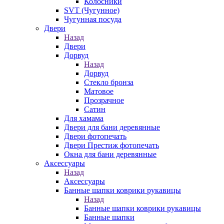
Колосники
SVT (Чугунное)
Чугунная посуда
Двери
Назад
Двери
Дорвуд
Назад
Дорвуд
Стекло бронза
Матовое
Прозрачное
Сатин
Для хамама
Двери для бани деревянные
Двери фотопечать
Двери Престиж фотопечать
Окна для бани деревянные
Аксессуары
Назад
Аксессуары
Банные шапки коврики рукавицы
Назад
Банные шапки коврики рукавицы
Банные шапки