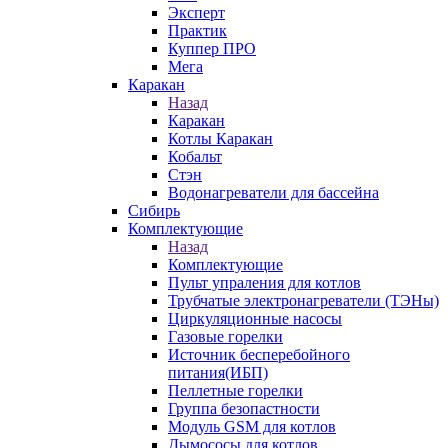
Эксперт
Практик
Куппер ПРО
Мега
Каракан
Назад
Каракан
Котлы Каракан
Кобальт
Стэн
Водонагреватели для бассейна
Сибирь
Комплектующие
Назад
Комплектующие
Пульт упраления для котлов
Трубчатые электронагреватели (ТЭНы)
Циркуляционные насосы
Газовые горелки
Источник бесперебойного
питания(ИБП)
Пеллетные горелки
Группа безопастности
Модуль GSM для котлов
Дымососы для котлов