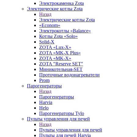
Электрокаменка Zota
Электрические котлы Zota
Назад
Электрические котлы Zota
«Econom»
Электрокотлы «Balance»
Котлы Zota «Solo»
Solid-X
ZOTA «Lux-X»
ZOTA «MK-X Plus»
ZOTA «MK-X»
ZOTA "Reserve SET"
Миникотельная-SET
Проточные водонагреватели
Prom
Парогенераторы
Назад
Парогенераторы
Harvia
Helo
Парогенераторы Tylo
Пульты управления для печей
Назад
Пульты управления для печей
Пульты для печей Harvia