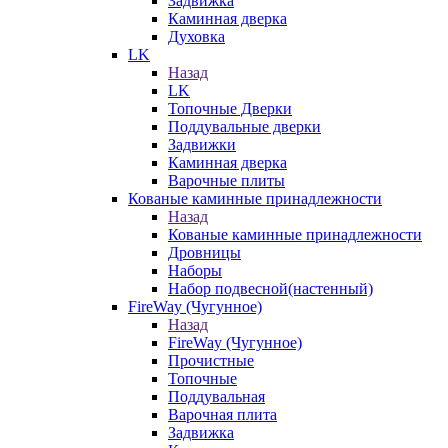
Задвижка
Каминная дверка
Духовка
LK
Назад
LK
Топочные Дверки
Поддувальные дверки
Задвижки
Каминная дверка
Варочные плиты
Кованые каминные принадлежности
Назад
Кованые каминные принадлежности
Дровницы
Наборы
Набор подвесной(настенный)
FireWay (Чугунное)
Назад
FireWay (Чугунное)
Прочистные
Топочные
Поддувальная
Варочная плита
Задвижка