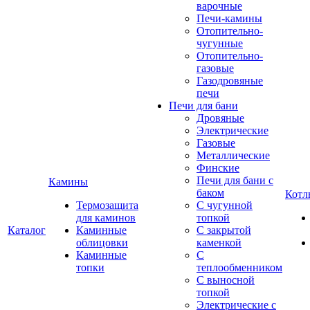
варочные
Печи-камины
Отопительно-
чугунные
Отопительно-
газовые
Газодровяные
печи
Печи для бани
Дровяные
Электрические
Газовые
Металлические
Финские
Печи для бани с
Камины
баком
Котл
Термозащита
С чугунной
для каминов
топкой
Каталог
Каминные
С закрытой
облицовки
каменкой
Каминные
С
топки
теплообменником
С выносной
топкой
Электрические с