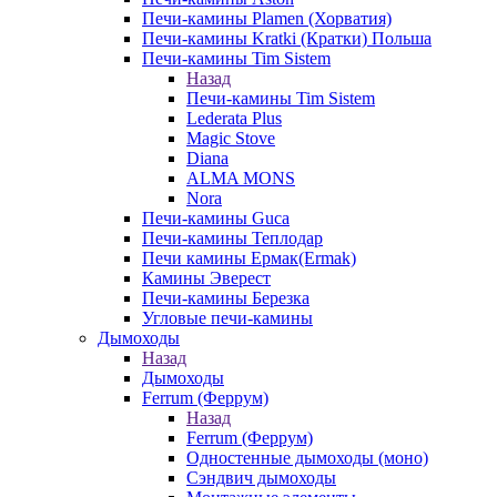
Печи-камины Plamen (Хорватия)
Печи-камины Kratki (Кратки) Польша
Печи-камины Tim Sistem
Назад
Печи-камины Tim Sistem
Lederata Plus
Magic Stove
Diana
ALMA MONS
Nora
Печи-камины Guca
Печи-камины Теплодар
Печи камины Ермак(Ermak)
Камины Эверест
Печи-камины Березка
Угловые печи-камины
Дымоходы
Назад
Дымоходы
Ferrum (Феррум)
Назад
Ferrum (Феррум)
Одностенные дымоходы (моно)
Сэндвич дымоходы