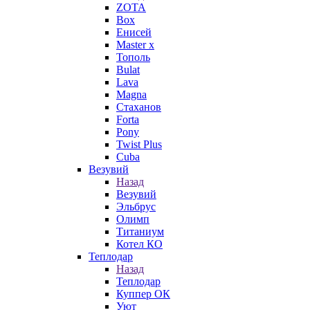
ZOTA
Box
Енисей
Master x
Тополь
Bulat
Lava
Magna
Стаханов
Forta
Pony
Twist Plus
Cuba
Везувий
Назад
Везувий
Эльбрус
Олимп
Титаниум
Котел КО
Теплодар
Назад
Теплодар
Куппер ОК
Уют