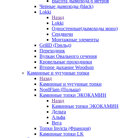
Высота дымохода 6 метров
Черные дымоходы (black)
Lokki
Назад
Lokki
Одностенные(дымоходы моно)
Сендвичи
Монтажные элементы
GrillD (Грильд)
Переходник
Вулкан Овального сечения
Кровельные проходники
Второе дыхание Woodson
Каминные и чугунные топки
Назад
Каминные и чугунные топки
NordFlam (Польша)
Каминные топки ЭКОКАМИН
Назад
Каминные топки ЭКОКАМИН
Дельта
Альфа
Вега
Топки Invicta (Франция)
Каминные топки LK