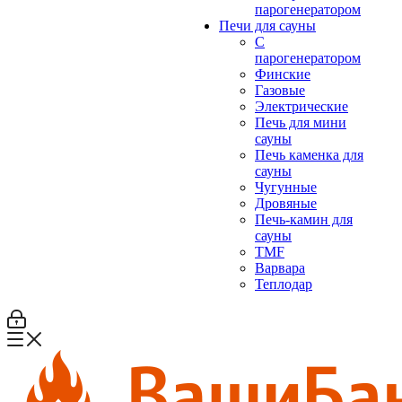
парогенератором
Печи для сауны
С
парогенератором
Финские
Газовые
Электрические
Печь для мини
сауны
Печь каменка для
сауны
Чугунные
Дровяные
Печь-камин для
сауны
TMF
Варвара
Теплодар