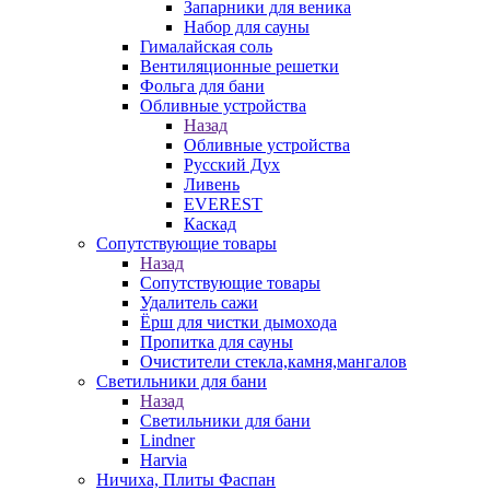
Запарники для веника
Набор для сауны
Гималайская соль
Вентиляционные решетки
Фольга для бани
Обливные устройства
Назад
Обливные устройства
Русский Дух
Ливень
EVEREST
Каскад
Сопутствующие товары
Назад
Сопутствующие товары
Удалитель сажи
Ёрш для чистки дымохода
Пропитка для сауны
Очистители стекла,камня,мангалов
Светильники для бани
Назад
Светильники для бани
Lindner
Harvia
Ничиха, Плиты Фаспан