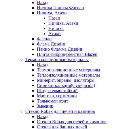
Назад
Ничиха, Плиты Фаспан
Ничиха, Асахи
Назад
Ничиха, Асахи
Ничиха
Асахи
Фаспан
Флама Дизайн
Панно Фламма Дизайн
Плита фиброцементная Blazen
Термоизоляционные материалы
Назад
Термоизоляционные материалы
Теплоизоляционные материалы
Минерит, экраны, изоляторы
Силикат кальция(Суперизол)
Шнур термостойкий
Мастика, герметики
Талькомагнезит
Змеевик
Стекло Robax для печей и каминов
Назад
Стекло Robax для печей и каминов
Стекла для банных печей