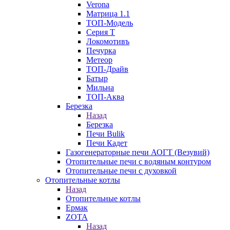
Verona
Матрица 1.1
ТОП-Модель
Серия Т
Локомотивъ
Печурка
Метеор
ТОП-Драйв
Батыр
Мильна
ТОП-Аква
Березка
Назад
Березка
Печи Bulik
Печи Кадет
Газогенераторные печи АОГТ (Везувий)
Отопительные печи с водяным контуром
Отопительные печи с духовкой
Отопительные котлы
Назад
Отопительные котлы
Ермак
ZOTA
Назад