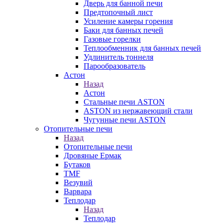
Дверь для банной печи
Предтопочный лист
Усиление камеры горения
Баки для банных печей
Газовые горелки
Теплообменник для банных печей
Удлинитель тоннеля
Парообразователь
Астон
Назад
Астон
Стальные печи ASTON
ASTON из нержавеющий стали
Чугунные печи ASTON
Отопительные печи
Назад
Отопительные печи
Дровяные Ермак
Бутаков
TMF
Везувий
Варвара
Теплодар
Назад
Теплодар