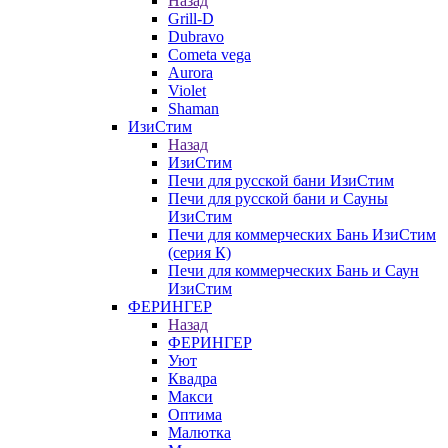
Назад
Grill-D
Dubravo
Cometa vega
Aurora
Violet
Shaman
ИзиСтим
Назад
ИзиСтим
Печи для русской бани ИзиСтим
Печи для русской бани и Сауны
ИзиСтим
Печи для коммерческих Бань ИзиСтим
(серия К)
Печи для коммерческих Бань и Саун
ИзиСтим
ФЕРИНГЕР
Назад
ФЕРИНГЕР
Уют
Квадра
Макси
Оптима
Малютка