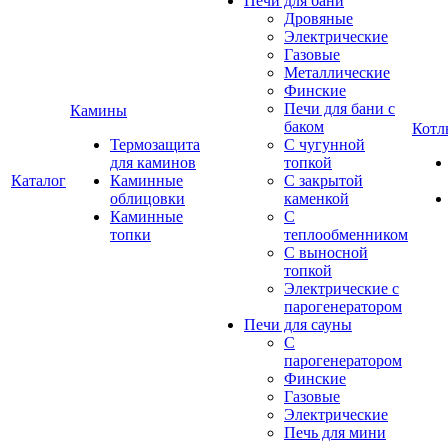
Печи для бани
Дровяные
Электрические
Газовые
Металлические
Финские
Печи для бани с
Камины
баком
Котл
Термозащита
С чугунной
для каминов
топкой
Каталог
Каминные
С закрытой
облицовки
каменкой
Каминные
С
топки
теплообменником
С выносной
топкой
Электрические с
парогенератором
Печи для сауны
С
парогенератором
Финские
Газовые
Электрические
Печь для мини