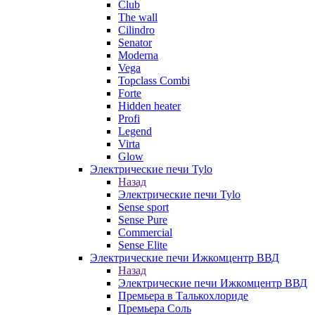
Club
The wall
Cilindro
Senator
Moderna
Vega
Topclass Combi
Forte
Hidden heater
Profi
Legend
Virta
Glow
Электрические печи Tylo
Назад
Электрические печи Tylo
Sense sport
Sense Pure
Commercial
Sense Elite
Электрические печи Ижкомцентр ВВД
Назад
Электрические печи Ижкомцентр ВВД
Премьера в Талькохлориде
Премьера Cоль