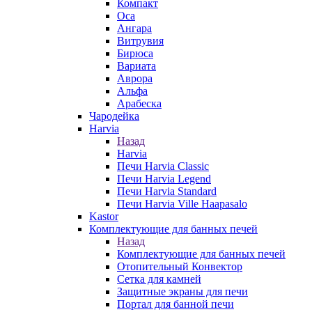
Компакт
Оса
Ангара
Витрувия
Бирюса
Вариата
Аврора
Альфа
Арабеска
Чародейка
Harvia
Назад
Harvia
Печи Harvia Classic
Печи Harvia Legend
Печи Harvia Standard
Печи Harvia Ville Haapasalo
Kastor
Комплектующие для банных печей
Назад
Комплектующие для банных печей
Отопительный Конвектор
Сетка для камней
Защитные экраны для печи
Портал для банной печи