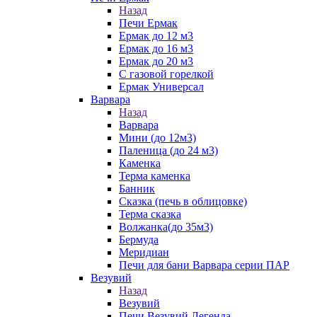
Назад
Печи Ермак
Ермак до 12 м3
Ермак до 16 м3
Ермак до 20 м3
С газовой горелкой
Ермак Универсал
Варвара
Назад
Варвара
Мини (до 12м3)
Паленица (до 24 м3)
Каменка
Терма каменка
Банник
Сказка (печь в облицовке)
Терма сказка
Волжанка(до 35м3)
Бермуда
Меридиан
Печи для бани Варвара серии ПАР
Везувий
Назад
Везувий
Печи Везувий Легенда