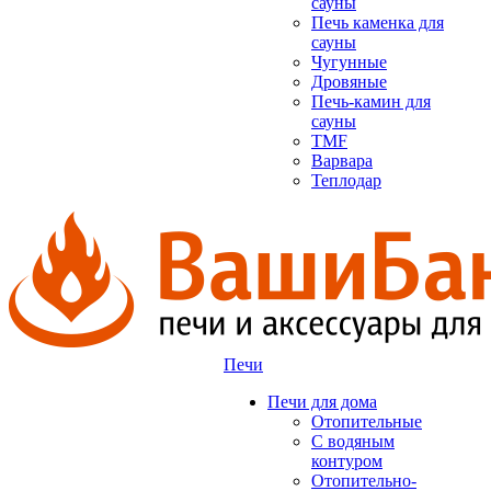
сауны
Печь каменка для
сауны
Чугунные
Дровяные
Печь-камин для
сауны
TMF
Варвара
Теплодар
Печи
Печи для дома
Отопительные
C водяным
контуром
Отопительно-