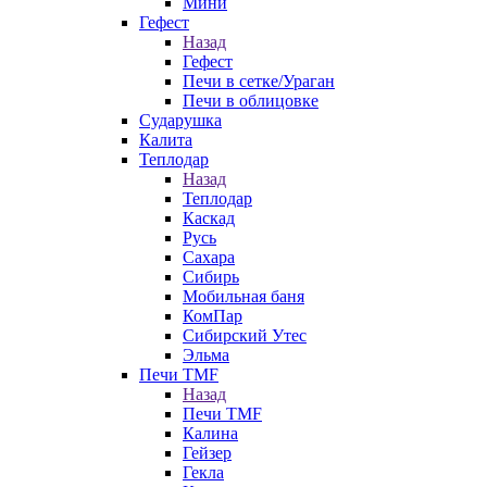
Мини
Гефест
Назад
Гефест
Печи в сетке/Ураган
Печи в облицовке
Сударушка
Калита
Теплодар
Назад
Теплодар
Каскад
Русь
Сахара
Сибирь
Мобильная баня
КомПар
Сибирский Утес
Эльма
Печи TMF
Назад
Печи TMF
Калина
Гейзер
Гекла