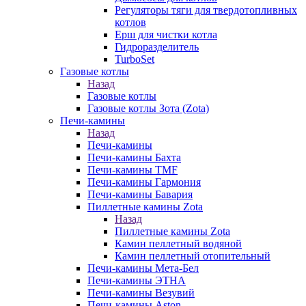
Регуляторы тяги для твердотопливных
котлов
Ерш для чистки котла
Гидроразделитель
TurboSet
Газовые котлы
Назад
Газовые котлы
Газовые котлы Зота (Zota)
Печи-камины
Назад
Печи-камины
Печи-камины Бахта
Печи-камины TMF
Печи-камины Гармония
Печи-камины Бавария
Пиллетные камины Zota
Назад
Пиллетные камины Zota
Камин пеллетный водяной
Камин пеллетный отопительный
Печи-камины Мета-Бел
Печи-камины ЭТНА
Печи-камины Везувий
Печи-камины Aston