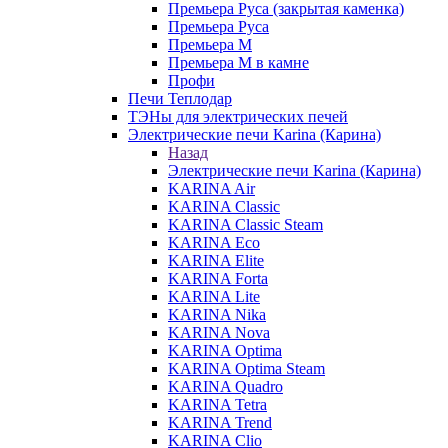
Премьера Руса (закрытая каменка)
Премьера Руса
Премьера М
Премьера М в камне
Профи
Печи Теплодар
ТЭНы для электрических печей
Электрические печи Karina (Карина)
Назад
Электрические печи Karina (Карина)
KARINA Air
KARINA Classic
KARINA Classic Steam
KARINA Eco
KARINA Elite
KARINA Forta
KARINA Lite
KARINA Nika
KARINA Nova
KARINA Optima
KARINA Optima Steam
KARINA Quadro
KARINA Tetra
KARINA Trend
KARINA Clio