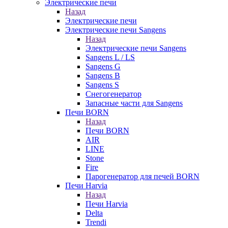
Электрические печи
Назад
Электрические печи
Электрические печи Sangens
Назад
Электрические печи Sangens
Sangens L / LS
Sangens G
Sangens B
Sangens S
Снегогенератор
Запасные части для Sangens
Печи BORN
Назад
Печи BORN
AIR
LINE
Stone
Fire
Парогенератор для печей BORN
Печи Harvia
Назад
Печи Harvia
Delta
Trendi