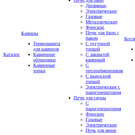
Печи для бани
Дровяные
Электрические
Газовые
Металлические
Финские
Печи для бани с
Камины
баком
Котл
Термозащита
С чугунной
для каминов
топкой
Каталог
Каминные
С закрытой
облицовки
каменкой
Каминные
С
топки
теплообменником
С выносной
топкой
Электрические с
парогенератором
Печи для сауны
С
парогенератором
Финские
Газовые
Электрические
Печь для мини