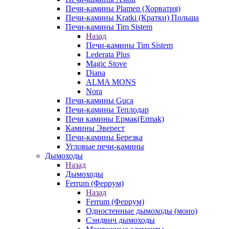
Печи-камины Plamen (Хорватия)
Печи-камины Kratki (Кратки) Польша
Печи-камины Tim Sistem
Назад
Печи-камины Tim Sistem
Lederata Plus
Magic Stove
Diana
ALMA MONS
Nora
Печи-камины Guca
Печи-камины Теплодар
Печи камины Ермак(Ermak)
Камины Эверест
Печи-камины Березка
Угловые печи-камины
Дымоходы
Назад
Дымоходы
Ferrum (Феррум)
Назад
Ferrum (Феррум)
Одностенные дымоходы (моно)
Сэндвич дымоходы