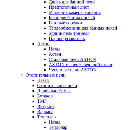
Дверь для банной печи
Предтопочный лист
Усиление камеры горения
Баки для банных печей
Газовые горелки
Теплообменник для банных печей
Удлинитель тоннеля
Парообразователь
Астон
Назад
Астон
Стальные печи ASTON
ASTON из нержавеющий стали
Чугунные печи ASTON
Отопительные печи
Назад
Отопительные печи
Дровяные Ермак
Бутаков
TMF
Везувий
Варвара
Теплодар
Назад
Теплодар