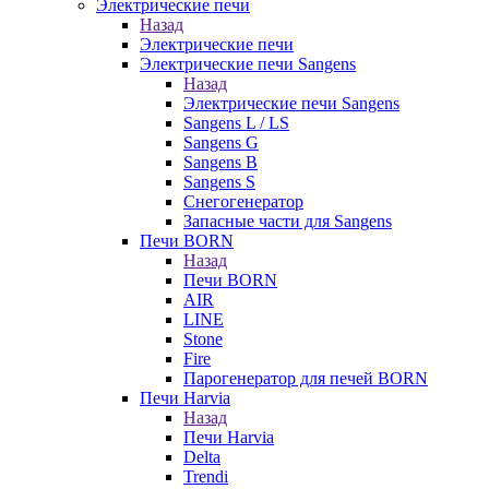
Электрические печи
Назад
Электрические печи
Электрические печи Sangens
Назад
Электрические печи Sangens
Sangens L / LS
Sangens G
Sangens B
Sangens S
Снегогенератор
Запасные части для Sangens
Печи BORN
Назад
Печи BORN
AIR
LINE
Stone
Fire
Парогенератор для печей BORN
Печи Harvia
Назад
Печи Harvia
Delta
Trendi