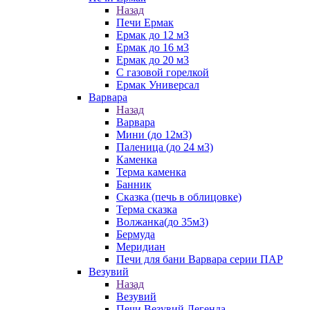
Назад
Печи Ермак
Ермак до 12 м3
Ермак до 16 м3
Ермак до 20 м3
С газовой горелкой
Ермак Универсал
Варвара
Назад
Варвара
Мини (до 12м3)
Паленица (до 24 м3)
Каменка
Терма каменка
Банник
Сказка (печь в облицовке)
Терма сказка
Волжанка(до 35м3)
Бермуда
Меридиан
Печи для бани Варвара серии ПАР
Везувий
Назад
Везувий
Печи Везувий Легенда