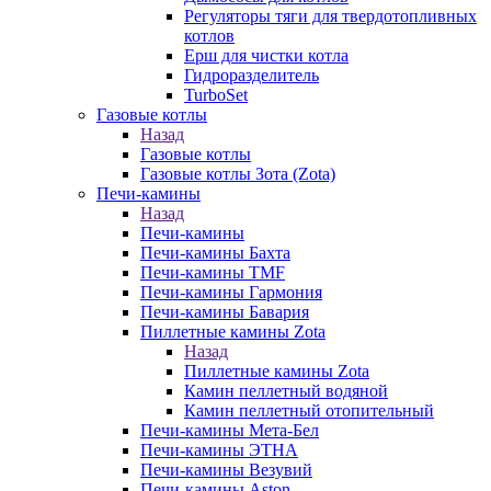
Регуляторы тяги для твердотопливных
котлов
Ерш для чистки котла
Гидроразделитель
TurboSet
Газовые котлы
Назад
Газовые котлы
Газовые котлы Зота (Zota)
Печи-камины
Назад
Печи-камины
Печи-камины Бахта
Печи-камины TMF
Печи-камины Гармония
Печи-камины Бавария
Пиллетные камины Zota
Назад
Пиллетные камины Zota
Камин пеллетный водяной
Камин пеллетный отопительный
Печи-камины Мета-Бел
Печи-камины ЭТНА
Печи-камины Везувий
Печи-камины Aston