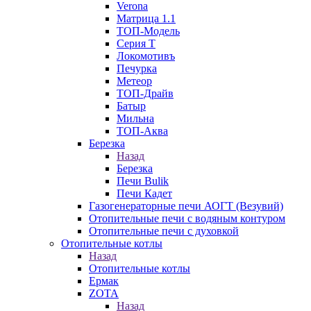
Verona
Матрица 1.1
ТОП-Модель
Серия Т
Локомотивъ
Печурка
Метеор
ТОП-Драйв
Батыр
Мильна
ТОП-Аква
Березка
Назад
Березка
Печи Bulik
Печи Кадет
Газогенераторные печи АОГТ (Везувий)
Отопительные печи с водяным контуром
Отопительные печи с духовкой
Отопительные котлы
Назад
Отопительные котлы
Ермак
ZOTA
Назад