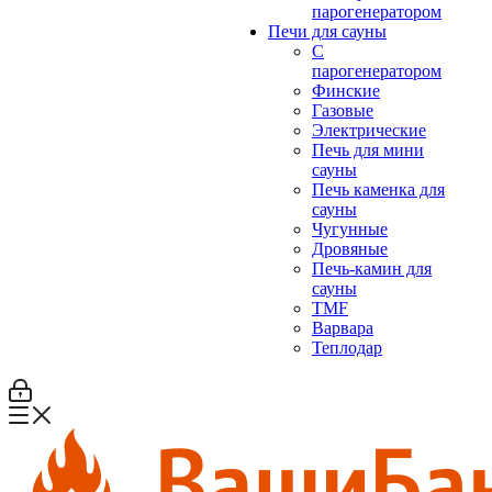
парогенератором
Печи для сауны
С
парогенератором
Финские
Газовые
Электрические
Печь для мини
сауны
Печь каменка для
сауны
Чугунные
Дровяные
Печь-камин для
сауны
TMF
Варвара
Теплодар