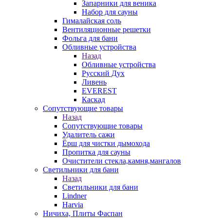
Запарники для веника
Набор для сауны
Гималайская соль
Вентиляционные решетки
Фольга для бани
Обливные устройства
Назад
Обливные устройства
Русский Дух
Ливень
EVEREST
Каскад
Сопутствующие товары
Назад
Сопутствующие товары
Удалитель сажи
Ёрш для чистки дымохода
Пропитка для сауны
Очистители стекла,камня,мангалов
Светильники для бани
Назад
Светильники для бани
Lindner
Harvia
Ничиха, Плиты Фаспан