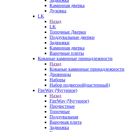
Задвижка
Каминная дверка
Духовка
LK
Назад
LK
Топочные Дверки
Поддувальные дверки
Задвижки
Каминная дверка
Варочные плиты
Кованые каминные принадлежности
Назад
Кованые каминные принадлежности
Дровницы
Наборы
Набор подвесной(настенный)
FireWay (Чугунное)
Назад
FireWay (Чугунное)
Прочистные
Топочные
Поддувальная
Варочная плита
Задвижка