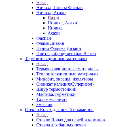
Назад
Ничиха, Плиты Фаспан
Ничиха, Асахи
Назад
Ничиха, Асахи
Ничиха
Асахи
Фаспан
Флама Дизайн
Панно Фламма Дизайн
Плита фиброцементная Blazen
Термоизоляционные материалы
Назад
Термоизоляционные материалы
Теплоизоляционные материалы
Минерит, экраны, изоляторы
Силикат кальция(Суперизол)
Шнур термостойкий
Мастика, герметики
Талькомагнезит
Змеевик
Стекло Robax для печей и каминов
Назад
Стекло Robax для печей и каминов
Стекла для банных печей