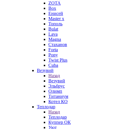
ZOTA
Box
Енисей
Master x
Тополь
Bulat
Lava
Magna
Стаханов
Forta
Pony
Twist Plus
Cuba
Везувий
Назад
Везувий
Эльбрус
Олимп
Титаниум
Котел КО
Теплодар
Назад
Теплодар
Куппер ОК
Уют