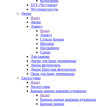
Колосники
SVT (Чугунное)
Чугунная посуда
Двери
Назад
Двери
Дорвуд
Назад
Дорвуд
Стекло бронза
Матовое
Прозрачное
Сатин
Для хамама
Двери для бани деревянные
Двери фотопечать
Двери Престиж фотопечать
Окна для бани деревянные
Аксессуары
Назад
Аксессуары
Банные шапки коврики рукавицы
Назад
Банные шапки коврики рукавицы
Банные шапки