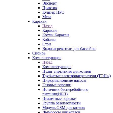
Эксперт
Практик
Куппер ПРО
Мега
Каракан
Назад
Каракан
Котлы Каракан
Кобальт
Стэн
Водонагреватели для бассейна
Сибирь
Комплектующие
Назад
Комплектующие
Пульт упраления для котлов
Трубчатые электронагреватели (ТЭНы)
Циркуляционные насосы
Газовые горелки
Источник бесперебойного
питания(ИБП)
Пеллетные горелки
Группа безопастности
Модуль GSM для котлов
Дымососы для котлов