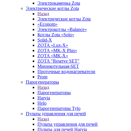
Электрокаменка Zota
Электрические котлы Zota
Назад
Электрические котлы Zota
«Econom»
Электрокотлы «Balance»
Котлы Zota «Solo»
Solid-X
ZOTA «Lux-X»
ZOTA «MK-X Plus»
ZOTA «MK-X»
ZOTA "Reserve SET"
Миникотельная-SET
Проточные водонагреватели
Prom
Парогенераторы
Назад
Парогенераторы
Harvia
Helo
Парогенераторы Tylo
Пульты управления для печей
Назад
Пульты управления для печей
Пульты для печей Harvia