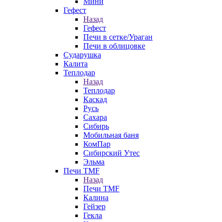
Мини
Гефест
Назад
Гефест
Печи в сетке/Ураган
Печи в облицовке
Сударушка
Калита
Теплодар
Назад
Теплодар
Каскад
Русь
Сахара
Сибирь
Мобильная баня
КомПар
Сибирский Утес
Эльма
Печи TMF
Назад
Печи TMF
Калина
Гейзер
Гекла