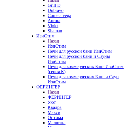
Назад
Grill-D
Dubravo
Cometa vega
Aurora
Violet
Shaman
ИзиСтим
Назад
ИзиСтим
Печи для русской бани ИзиСтим
Печи для русской бани и Сауны
ИзиСтим
Печи для коммерческих Бань ИзиСтим
(серия К)
Печи для коммерческих Бань и Саун
ИзиСтим
ФЕРИНГЕР
Назад
ФЕРИНГЕР
Уют
Квадра
Макси
Оптима
Малютка