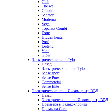
Club
The wall
Cilindro
Senator
Moderna
Vega
Topclass Combi
Forte
Hidden heater
Profi
Legend
Virta
Glow
Электрические печи Tylo
Назад
Электрические печи Tylo
Sense sport
Sense Pure
Commercial
Sense Elite
Электрические печи Ижкомцентр ВВД
Назад
Электрические печи Ижкомцентр ВВД
Премьера в Талькохлориде
Премьера Cоль