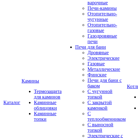
варочные
Печи-камины
Отопительно-
чугунные
Отопительно-
газовые
Газодровяные
печи
Печи для бани
Дровяные
Электрические
Газовые
Металлические
Финские
Печи для бани с
Камины
баком
Котл
Термозащита
С чугунной
для каминов
топкой
Каталог
Каминные
С закрытой
облицовки
каменкой
Каминные
С
топки
теплообменником
С выносной
топкой
Электрические с