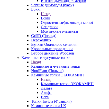
Высота дымохода 6 метров
Черные дымоходы (black)
Lokki
Назад
Lokki
Одностенные(дымоходы моно)
Сендвичи
Монтажные элементы
GrillD (Грильд)
Переходник
Вулкан Овального сечения
Кровельные проходники
Второе дыхание Woodson
Каминные и чугунные топки
Назад
Каминные и чугунные топки
NordFlam (Польша)
Каминные топки ЭКОКАМИН
Назад
Каминные топки ЭКОКАМИН
Дельта
Альфа
Вега
Топки Invicta (Франция)
Каминные топки LK