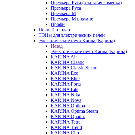
Премьера Руса (закрытая каменка)
Премьера Руса
Премьера М
Премьера М в камне
Профи
Печи Теплодар
ТЭНы для электрических печей
Электрические печи Karina (Карина)
Назад
Электрические печи Karina (Карина)
KARINA Air
KARINA Classic
KARINA Classic Steam
KARINA Eco
KARINA Elite
KARINA Forta
KARINA Lite
KARINA Nika
KARINA Nova
KARINA Optima
KARINA Optima Steam
KARINA Quadro
KARINA Tetra
KARINA Trend
KARINA Clio