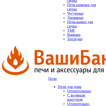
сауны
Печь каменка для
сауны
Чугунные
Дровяные
Печь-камин для
сауны
TMF
Варвара
Теплодар
Печи
Печи для дома
Отопительные
C водяным
контуром
Отопительно-