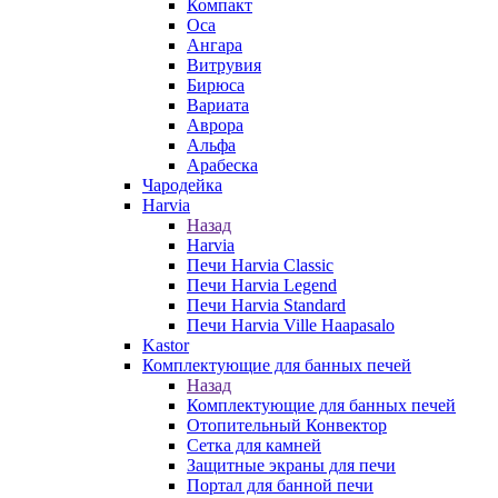
Компакт
Оса
Ангара
Витрувия
Бирюса
Вариата
Аврора
Альфа
Арабеска
Чародейка
Harvia
Назад
Harvia
Печи Harvia Classic
Печи Harvia Legend
Печи Harvia Standard
Печи Harvia Ville Haapasalo
Kastor
Комплектующие для банных печей
Назад
Комплектующие для банных печей
Отопительный Конвектор
Сетка для камней
Защитные экраны для печи
Портал для банной печи