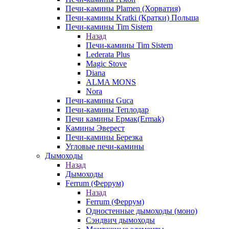
Печи-камины Plamen (Хорватия)
Печи-камины Kratki (Кратки) Польша
Печи-камины Tim Sistem
Назад
Печи-камины Tim Sistem
Lederata Plus
Magic Stove
Diana
ALMA MONS
Nora
Печи-камины Guca
Печи-камины Теплодар
Печи камины Ермак(Ermak)
Камины Эверест
Печи-камины Березка
Угловые печи-камины
Дымоходы
Назад
Дымоходы
Ferrum (Феррум)
Назад
Ferrum (Феррум)
Одностенные дымоходы (моно)
Сэндвич дымоходы