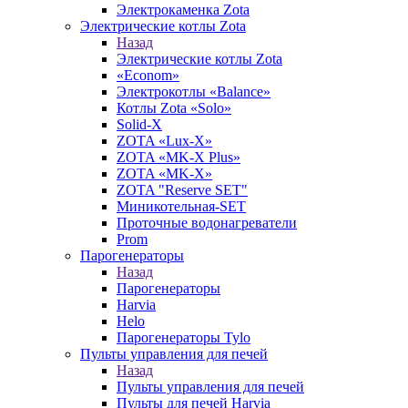
Электрокаменка Zota
Электрические котлы Zota
Назад
Электрические котлы Zota
«Econom»
Электрокотлы «Balance»
Котлы Zota «Solo»
Solid-X
ZOTA «Lux-X»
ZOTA «MK-X Plus»
ZOTA «MK-X»
ZOTA "Reserve SET"
Миникотельная-SET
Проточные водонагреватели
Prom
Парогенераторы
Назад
Парогенераторы
Harvia
Helo
Парогенераторы Tylo
Пульты управления для печей
Назад
Пульты управления для печей
Пульты для печей Harvia