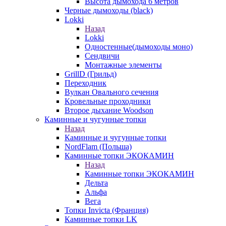
Высота дымохода 6 метров
Черные дымоходы (black)
Lokki
Назад
Lokki
Одностенные(дымоходы моно)
Сендвичи
Монтажные элементы
GrillD (Грильд)
Переходник
Вулкан Овального сечения
Кровельные проходники
Второе дыхание Woodson
Каминные и чугунные топки
Назад
Каминные и чугунные топки
NordFlam (Польша)
Каминные топки ЭКОКАМИН
Назад
Каминные топки ЭКОКАМИН
Дельта
Альфа
Вега
Топки Invicta (Франция)
Каминные топки LK