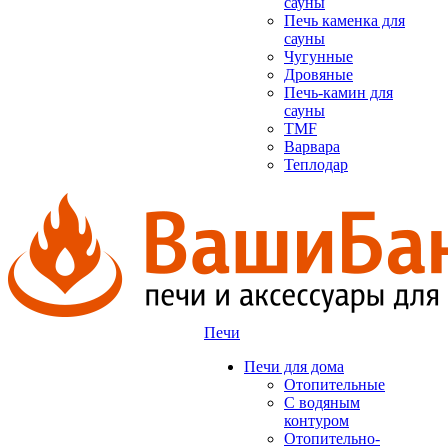
сауны
Печь каменка для
сауны
Чугунные
Дровяные
Печь-камин для
сауны
TMF
Варвара
Теплодар
Печи
Печи для дома
Отопительные
C водяным
контуром
Отопительно-