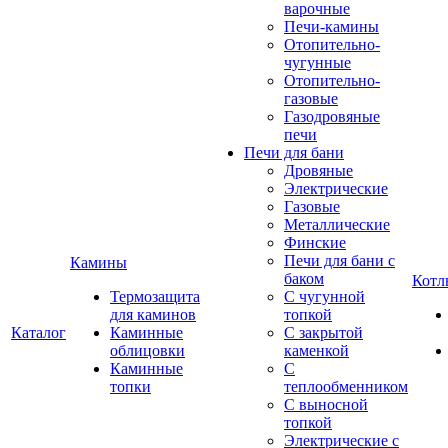
варочные
Печи-камины
Отопительно-
чугунные
Отопительно-
газовые
Газодровяные
печи
Печи для бани
Дровяные
Электрические
Газовые
Металлические
Финские
Печи для бани с
Камины
баком
Котл
Термозащита
С чугунной
для каминов
топкой
Каталог
Каминные
С закрытой
облицовки
каменкой
Каминные
С
топки
теплообменником
С выносной
топкой
Электрические с