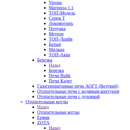
Verona
Матрица 1.1
ТОП-Модель
Серия Т
Локомотивъ
Печурка
Метеор
ТОП-Драйв
Батыр
Мильна
ТОП-Аква
Березка
Назад
Березка
Печи Bulik
Печи Кадет
Газогенераторные печи АОГТ (Везувий)
Отопительные печи с водяным контуром
Отопительные печи с духовкой
Отопительные котлы
Назад
Отопительные котлы
Ермак
ZOTA
Назад