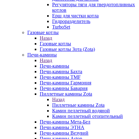
Регуляторы тяги для твердотопливных
котлов
Ерш для чистки котла
Гидроразделитель
TurboSet
Газовые котлы
Назад
Газовые котлы
Газовые котлы Зота (Zota)
Печи-камины
Назад
Печи-камины
Печи-камины Бахта
Печи-камины TMF
Печи-камины Гармония
Печи-камины Бавария
Пиллетные камины Zota
Назад
Пиллетные камины Zota
Камин пеллетный водяной
Камин пеллетный отопительный
Печи-камины Мета-Бел
Печи-камины ЭТНА
Печи-камины Везувий
Печи-камины Aston