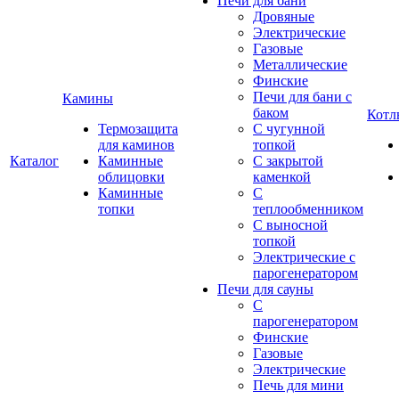
Печи для бани
Дровяные
Электрические
Газовые
Металлические
Финские
Печи для бани с
Камины
баком
Котл
Термозащита
С чугунной
для каминов
топкой
Каталог
Каминные
С закрытой
облицовки
каменкой
Каминные
С
топки
теплообменником
С выносной
топкой
Электрические с
парогенератором
Печи для сауны
С
парогенератором
Финские
Газовые
Электрические
Печь для мини