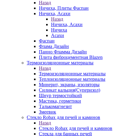
Назад
Ничиха, Плиты Фаспан
Ничиха, Асахи
Назад
Ничиха, Асахи
Ничиха
Асахи
Фаспан
Флама Дизайн
Панно Фламма Дизайн
Плита фиброцементная Blazen
Термоизоляционные материалы
Назад
Термоизоляционные материалы
Теплоизоляционные материалы
Минерит, экраны, изоляторы
Силикат кальция(Суперизол)
Шнур термостойкий
Мастика, герметики
Талькомагнезит
Змеевик
Стекло Robax для печей и каминов
Назад
Стекло Robax для печей и каминов
Стекла для банных печей