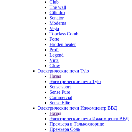
Club
The wall
Cilindro
Senator
Moderna
Vega
Topclass Combi
Forte
Hidden heater
Profi
Legend
Virta
Glow
Электрические печи Tylo
Назад
Электрические печи Tylo
Sense sport
Sense Pure
Commercial
Sense Elite
Электрические печи Ижкомцентр ВВД
Назад
Электрические печи Ижкомцентр ВВД
Премьера в Талькохлориде
Премьера Cоль