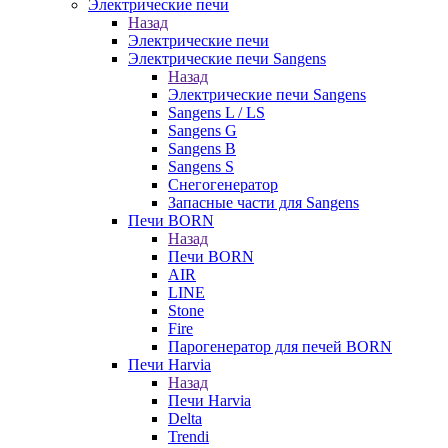
Электрические печи
Назад
Электрические печи
Электрические печи Sangens
Назад
Электрические печи Sangens
Sangens L / LS
Sangens G
Sangens B
Sangens S
Снегогенератор
Запасные части для Sangens
Печи BORN
Назад
Печи BORN
AIR
LINE
Stone
Fire
Парогенератор для печей BORN
Печи Harvia
Назад
Печи Harvia
Delta
Trendi