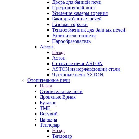
Дверь для банной печи
Предтопочный лист
Усиление камеры горения
Баки для банных печей
Газовые горелки
Теплообменник для банных печей
Удлинитель тоннеля
Парообразователь
Астон
Назад
Астон
Стальные печи ASTON
ASTON из нержавеющий стали
Чугунные печи ASTON
Отопительные печи
Назад
Отопительные печи
Дровяные Ермак
Бутаков
TMF
Везувий
Варвара
Теплодар
Назад
Теплодар