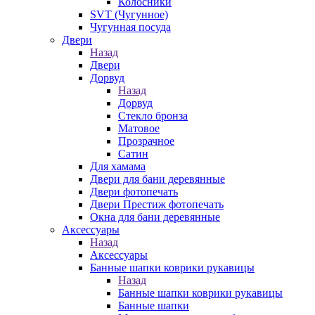
Колосники
SVT (Чугунное)
Чугунная посуда
Двери
Назад
Двери
Дорвуд
Назад
Дорвуд
Стекло бронза
Матовое
Прозрачное
Сатин
Для хамама
Двери для бани деревянные
Двери фотопечать
Двери Престиж фотопечать
Окна для бани деревянные
Аксессуары
Назад
Аксессуары
Банные шапки коврики рукавицы
Назад
Банные шапки коврики рукавицы
Банные шапки