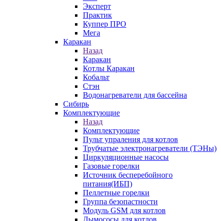
Эксперт
Практик
Куппер ПРО
Мега
Каракан
Назад
Каракан
Котлы Каракан
Кобальт
Стэн
Водонагреватели для бассейна
Сибирь
Комплектующие
Назад
Комплектующие
Пульт упраления для котлов
Трубчатые электронагреватели (ТЭНы)
Циркуляционные насосы
Газовые горелки
Источник бесперебойного
питания(ИБП)
Пеллетные горелки
Группа безопастности
Модуль GSM для котлов
Дымососы для котлов