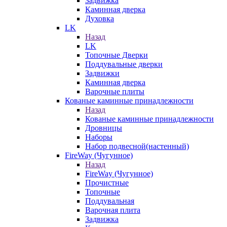
Задвижка
Каминная дверка
Духовка
LK
Назад
LK
Топочные Дверки
Поддувальные дверки
Задвижки
Каминная дверка
Варочные плиты
Кованые каминные принадлежности
Назад
Кованые каминные принадлежности
Дровницы
Наборы
Набор подвесной(настенный)
FireWay (Чугунное)
Назад
FireWay (Чугунное)
Прочистные
Топочные
Поддувальная
Варочная плита
Задвижка