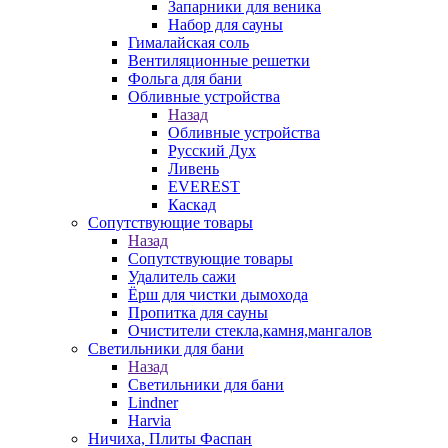
Запарники для веника
Набор для сауны
Гималайская соль
Вентиляционные решетки
Фольга для бани
Обливные устройства
Назад
Обливные устройства
Русский Дух
Ливень
EVEREST
Каскад
Сопутствующие товары
Назад
Сопутствующие товары
Удалитель сажи
Ёрш для чистки дымохода
Пропитка для сауны
Очистители стекла,камня,мангалов
Светильники для бани
Назад
Светильники для бани
Lindner
Harvia
Ничиха, Плиты Фаспан