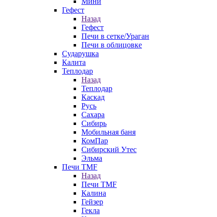
Мини
Гефест
Назад
Гефест
Печи в сетке/Ураган
Печи в облицовке
Сударушка
Калита
Теплодар
Назад
Теплодар
Каскад
Русь
Сахара
Сибирь
Мобильная баня
КомПар
Сибирский Утес
Эльма
Печи TMF
Назад
Печи TMF
Калина
Гейзер
Гекла