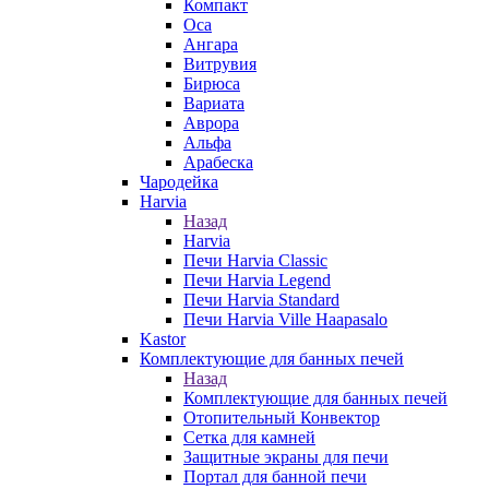
Компакт
Оса
Ангара
Витрувия
Бирюса
Вариата
Аврора
Альфа
Арабеска
Чародейка
Harvia
Назад
Harvia
Печи Harvia Classic
Печи Harvia Legend
Печи Harvia Standard
Печи Harvia Ville Haapasalo
Kastor
Комплектующие для банных печей
Назад
Комплектующие для банных печей
Отопительный Конвектор
Сетка для камней
Защитные экраны для печи
Портал для банной печи