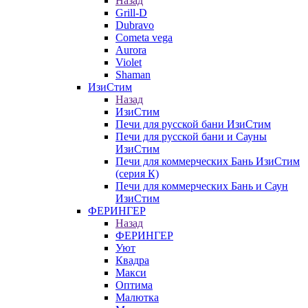
Назад
Grill-D
Dubravo
Cometa vega
Aurora
Violet
Shaman
ИзиСтим
Назад
ИзиСтим
Печи для русской бани ИзиСтим
Печи для русской бани и Сауны
ИзиСтим
Печи для коммерческих Бань ИзиСтим
(серия К)
Печи для коммерческих Бань и Саун
ИзиСтим
ФЕРИНГЕР
Назад
ФЕРИНГЕР
Уют
Квадра
Макси
Оптима
Малютка