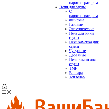
парогенератором
Печи для сауны
С
парогенератором
Финские
Газовые
Электрические
Печь для мини
сауны
Печь каменка для
сауны
Чугунные
Дровяные
Печь-камин для
сауны
TMF
Варвара
Теплодар