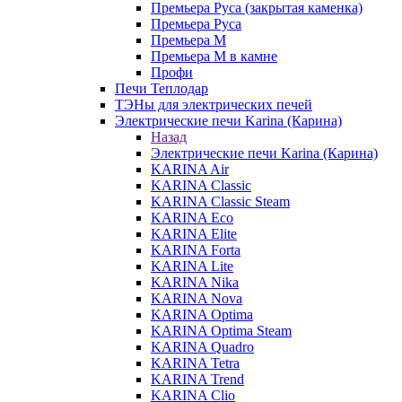
Премьера Руса (закрытая каменка)
Премьера Руса
Премьера М
Премьера М в камне
Профи
Печи Теплодар
ТЭНы для электрических печей
Электрические печи Karina (Карина)
Назад
Электрические печи Karina (Карина)
KARINA Air
KARINA Classic
KARINA Classic Steam
KARINA Eco
KARINA Elite
KARINA Forta
KARINA Lite
KARINA Nika
KARINA Nova
KARINA Optima
KARINA Optima Steam
KARINA Quadro
KARINA Tetra
KARINA Trend
KARINA Clio