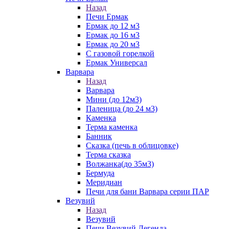
Назад
Печи Ермак
Ермак до 12 м3
Ермак до 16 м3
Ермак до 20 м3
С газовой горелкой
Ермак Универсал
Варвара
Назад
Варвара
Мини (до 12м3)
Паленица (до 24 м3)
Каменка
Терма каменка
Банник
Сказка (печь в облицовке)
Терма сказка
Волжанка(до 35м3)
Бермуда
Меридиан
Печи для бани Варвара серии ПАР
Везувий
Назад
Везувий
Печи Везувий Легенда