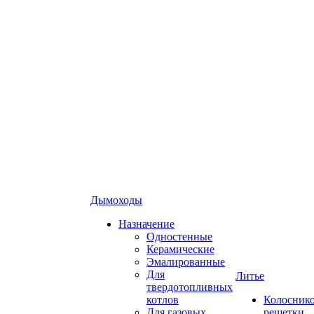
Дымоходы
Назначение
Одностенные
Керамические
Эмалированные
Для
Литье
твердотопливных
котлов
Колосник
Для газовых
решетки