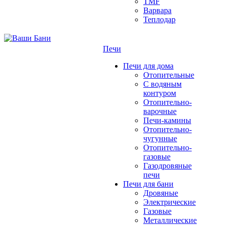
TMF
Варвара
Теплодар
Печи
Печи для дома
Отопительные
C водяным
контуром
Отопительно-
варочные
Печи-камины
Отопительно-
чугунные
Отопительно-
газовые
Газодровяные
печи
Печи для бани
Дровяные
Электрические
Газовые
Металлические