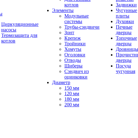
котлов
Задвижки
Элементы
Чугунные
ы
Модульные
плиты
системы
Духовки
Циркуляционные
Трубы-сэндвичи
Печные
насосы
Зонт
дверцы
Термозащита для
Крепеж
Топочные
котлов
Тройники
дверцы
Хомуты
Дровниц
Оголовки
Прочистн
Отводы
дверцы
Шиберы
Посуда
Сэндвич из
чугунная
оцинковки
Диаметр
150 мм
120 мм
180 мм
200 мм