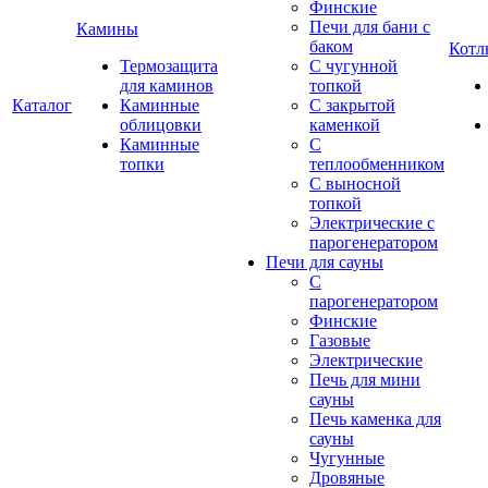
Финские
Печи для бани с
Камины
баком
Котл
Термозащита
С чугунной
для каминов
топкой
Каталог
Каминные
С закрытой
облицовки
каменкой
Каминные
С
топки
теплообменником
С выносной
топкой
Электрические с
парогенератором
Печи для сауны
С
парогенератором
Финские
Газовые
Электрические
Печь для мини
сауны
Печь каменка для
сауны
Чугунные
Дровяные