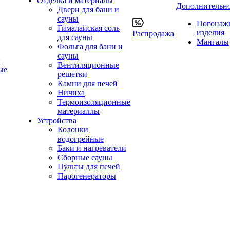
Отделка и материалы
Дополнительн
Двери для бани и
сауны
Погонаж
Гималайская соль
изделия
Распродажа
для сауны
Мангалы
Фольга для бани и
сауны
ы
Вентиляционные
ые
решетки
Камни для печей
Ничиха
Термоизоляционные
материаллы
Устройства
Колонки
водогрейные
Баки и нагреватели
Сборные сауны
Пульты для печей
Парогенераторы