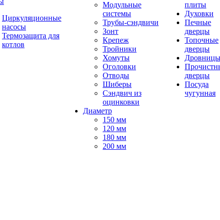
ы
Модульные
плиты
системы
Духовки
Циркуляционные
Трубы-сэндвичи
Печные
насосы
Зонт
дверцы
Термозащита для
Крепеж
Топочные
котлов
Тройники
дверцы
Хомуты
Дровниц
Оголовки
Прочистн
Отводы
дверцы
Шиберы
Посуда
Сэндвич из
чугунная
оцинковки
Диаметр
150 мм
120 мм
180 мм
200 мм