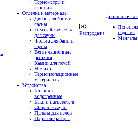
Термометры и
станции
Отделка и материалы
Дополнительн
Двери для бани и
сауны
Погонаж
Гималайская соль
изделия
Распродажа
для сауны
Мангалы
Фольга для бани и
сауны
ы
Вентиляционные
ые
решетки
Камни для печей
Ничиха
Термоизоляционные
материаллы
Устройства
Колонки
водогрейные
Баки и нагреватели
Сборные сауны
Пульты для печей
Парогенераторы