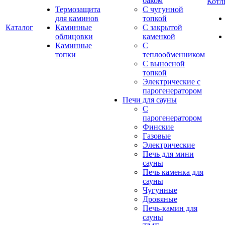
баком
Котл
Термозащита
С чугунной
для каминов
топкой
Каталог
Каминные
С закрытой
облицовки
каменкой
Каминные
С
топки
теплообменником
С выносной
топкой
Электрические с
парогенератором
Печи для сауны
С
парогенератором
Финские
Газовые
Электрические
Печь для мини
сауны
Печь каменка для
сауны
Чугунные
Дровяные
Печь-камин для
сауны