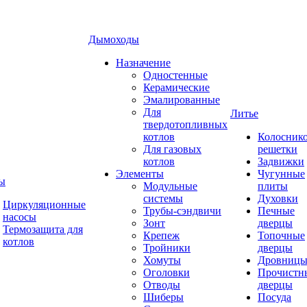
Дымоходы
Назначение
Одностенные
Керамические
Эмалированные
Для
Литье
твердотопливных
котлов
Колосник
Для газовых
решетки
котлов
Задвижки
Элементы
Чугунные
ы
Модульные
плиты
системы
Духовки
Циркуляционные
Трубы-сэндвичи
Печные
насосы
Зонт
дверцы
Термозащита для
Крепеж
Топочные
котлов
Тройники
дверцы
Хомуты
Дровниц
Оголовки
Прочистн
Отводы
дверцы
Шиберы
Посуда