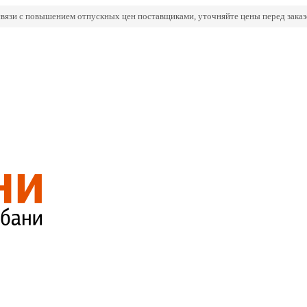
связи с повышением отпускных цен поставщиками, уточняйте цены перед заказ