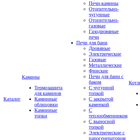
Печи-камины
Отопительно-
чугунные
Отопительно-
газовые
Газодровяные
печи
Печи для бани
Дровяные
Электрические
Газовые
Металлические
Финские
Печи для бани с
Камины
баком
Котл
Термозащита
С чугунной
для каминов
топкой
Каталог
Каминные
С закрытой
облицовки
каменкой
Каминные
С
топки
теплообменником
С выносной
топкой
Электрические с
парогенератором