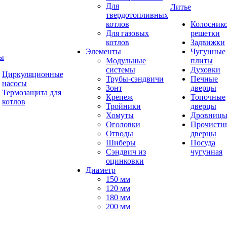
Для
Литье
твердотопливных
котлов
Колосник
Для газовых
решетки
котлов
Задвижки
Элементы
Чугунные
ы
Модульные
плиты
системы
Духовки
Циркуляционные
Трубы-сэндвичи
Печные
насосы
Зонт
дверцы
Термозащита для
Крепеж
Топочные
котлов
Тройники
дверцы
Хомуты
Дровниц
Оголовки
Прочистн
Отводы
дверцы
Шиберы
Посуда
Сэндвич из
чугунная
оцинковки
Диаметр
150 мм
120 мм
180 мм
200 мм