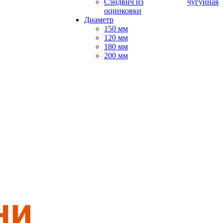
Сэндвич из
чугунная
оцинковки
Диаметр
150 мм
120 мм
180 мм
200 мм