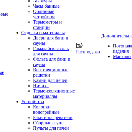
Абажуры
Часы банные
Обливные
овые
устройства
Термометры и
станции
Отделка и материалы
Дополнительн
Двери для бани и
сауны
Погонаж
Гималайская соль
изделия
Распродажа
для сауны
Мангалы
Фольга для бани и
сауны
ы
Вентиляционные
ые
решетки
Камни для печей
Ничиха
Термоизоляционные
материаллы
Устройства
Колонки
водогрейные
Баки и нагреватели
Сборные сауны
Пульты для печей