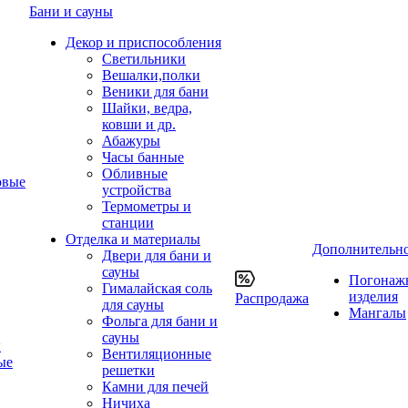
Бани и сауны
Декор и приспособления
Светильники
Вешалки,полки
Веники для бани
Шайки, ведра,
ковши и др.
Абажуры
Часы банные
Обливные
овые
устройства
Термометры и
станции
Отделка и материалы
Дополнительн
Двери для бани и
сауны
Погонаж
Гималайская соль
изделия
Распродажа
для сауны
Мангалы
Фольга для бани и
сауны
ы
Вентиляционные
ые
решетки
Камни для печей
Ничиха