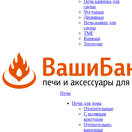
Печь каменка для
сауны
Чугунные
Дровяные
Печь-камин для
сауны
TMF
Варвара
Теплодар
Печи
Печи для дома
Отопительные
C водяным
контуром
Отопительно-
варочные