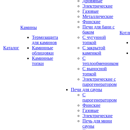
Дровяные
Электрические
Газовые
Металлические
Финские
Печи для бани с
Камины
баком
Котл
Термозащита
С чугунной
для каминов
топкой
Каталог
Каминные
С закрытой
облицовки
каменкой
Каминные
С
топки
теплообменником
С выносной
топкой
Электрические с
парогенератором
Печи для сауны
С
парогенератором
Финские
Газовые
Электрические
Печь для мини
сауны