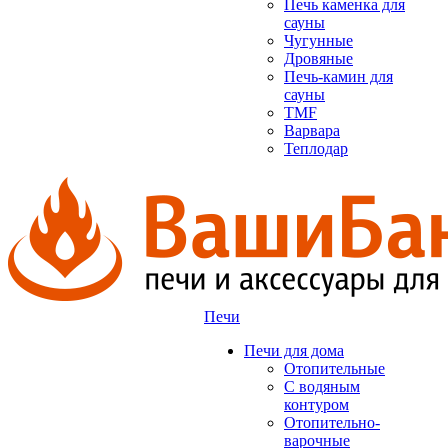
Печь каменка для
сауны
Чугунные
Дровяные
Печь-камин для
сауны
TMF
Варвара
Теплодар
Печи
Печи для дома
Отопительные
C водяным
контуром
Отопительно-
варочные