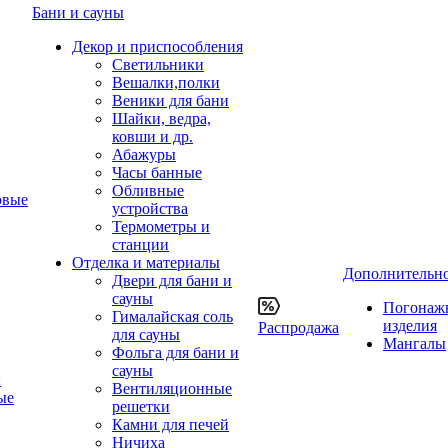
Бани и сауны
Декор и приспособления
Светильники
Вешалки,полки
Веники для бани
Шайки, ведра,
ковши и др.
Абажуры
Часы банные
Обливные
овые
устройства
Термометры и
станции
Отделка и материалы
Дополнительн
Двери для бани и
сауны
Погонаж
Гималайская соль
изделия
Распродажа
для сауны
Мангалы
Фольга для бани и
сауны
ы
Вентиляционные
ые
решетки
Камни для печей
Ничиха