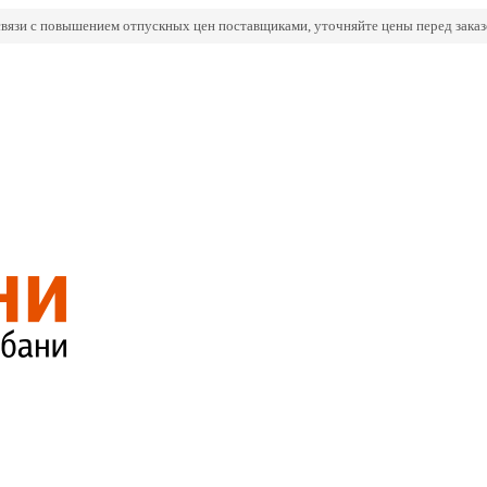
связи с повышением отпускных цен поставщиками, уточняйте цены перед заказ