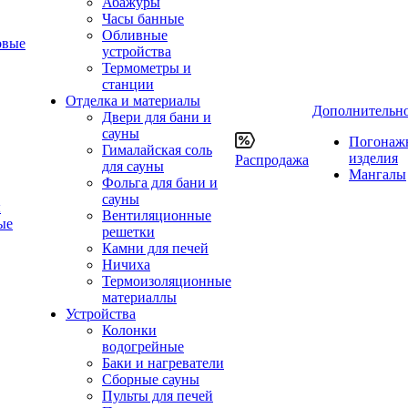
Абажуры
Часы банные
Обливные
овые
устройства
Термометры и
станции
Отделка и материалы
Дополнительн
Двери для бани и
сауны
Погонаж
Гималайская соль
изделия
Распродажа
для сауны
Мангалы
Фольга для бани и
сауны
ы
Вентиляционные
ые
решетки
Камни для печей
Ничиха
Термоизоляционные
материаллы
Устройства
Колонки
водогрейные
Баки и нагреватели
Сборные сауны
Пульты для печей