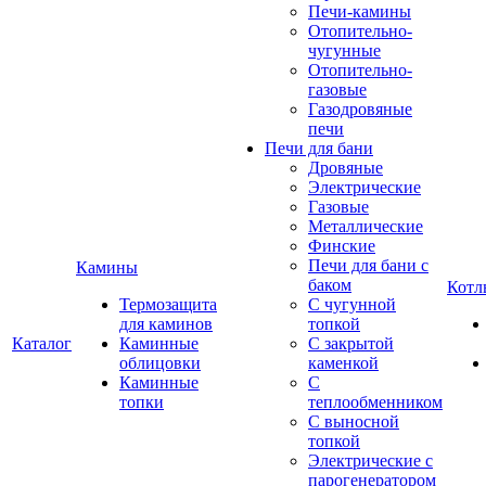
Печи-камины
Отопительно-
чугунные
Отопительно-
газовые
Газодровяные
печи
Печи для бани
Дровяные
Электрические
Газовые
Металлические
Финские
Печи для бани с
Камины
баком
Котл
Термозащита
С чугунной
для каминов
топкой
Каталог
Каминные
С закрытой
облицовки
каменкой
Каминные
С
топки
теплообменником
С выносной
топкой
Электрические с
парогенератором