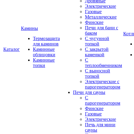
Дровяные
Электрические
Газовые
Металлические
Финские
Печи для бани с
Камины
баком
Котл
Термозащита
С чугунной
для каминов
топкой
Каталог
Каминные
С закрытой
облицовки
каменкой
Каминные
С
топки
теплообменником
С выносной
топкой
Электрические с
парогенератором
Печи для сауны
С
парогенератором
Финские
Газовые
Электрические
Печь для мини
сауны