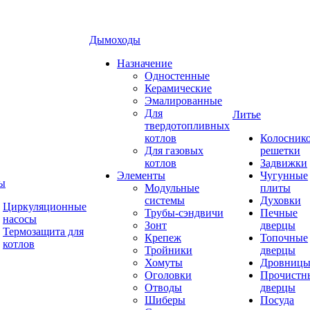
Дымоходы
Назначение
Одностенные
Керамические
Эмалированные
Для
Литье
твердотопливных
котлов
Колосник
Для газовых
решетки
котлов
Задвижки
Элементы
Чугунные
ы
Модульные
плиты
системы
Духовки
Циркуляционные
Трубы-сэндвичи
Печные
насосы
Зонт
дверцы
Термозащита для
Крепеж
Топочные
котлов
Тройники
дверцы
Хомуты
Дровниц
Оголовки
Прочистн
Отводы
дверцы
Шиберы
Посуда