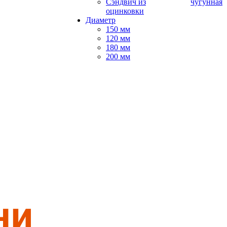
Сэндвич из
чугунная
оцинковки
Диаметр
150 мм
120 мм
180 мм
200 мм