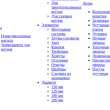
Для
Литье
твердотопливных
котлов
Колосник
Для газовых
решетки
котлов
Задвижки
Элементы
Чугунные
ы
Модульные
плиты
системы
Духовки
Циркуляционные
Трубы-сэндвичи
Печные
насосы
Зонт
дверцы
Термозащита для
Крепеж
Топочные
котлов
Тройники
дверцы
Хомуты
Дровниц
Оголовки
Прочистн
Отводы
дверцы
Шиберы
Посуда
Сэндвич из
чугунная
оцинковки
Диаметр
150 мм
120 мм
180 мм
200 мм