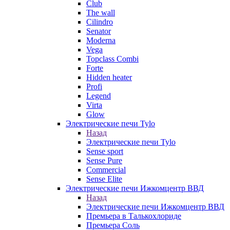
Club
The wall
Cilindro
Senator
Moderna
Vega
Topclass Combi
Forte
Hidden heater
Profi
Legend
Virta
Glow
Электрические печи Tylo
Назад
Электрические печи Tylo
Sense sport
Sense Pure
Commercial
Sense Elite
Электрические печи Ижкомцентр ВВД
Назад
Электрические печи Ижкомцентр ВВД
Премьера в Талькохлориде
Премьера Cоль