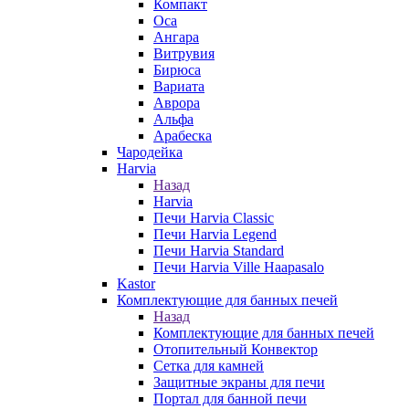
Компакт
Оса
Ангара
Витрувия
Бирюса
Вариата
Аврора
Альфа
Арабеска
Чародейка
Harvia
Назад
Harvia
Печи Harvia Classic
Печи Harvia Legend
Печи Harvia Standard
Печи Harvia Ville Haapasalo
Kastor
Комплектующие для банных печей
Назад
Комплектующие для банных печей
Отопительный Конвектор
Сетка для камней
Защитные экраны для печи
Портал для банной печи