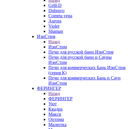
Назад
Grill-D
Dubravo
Cometa vega
Aurora
Violet
Shaman
ИзиСтим
Назад
ИзиСтим
Печи для русской бани ИзиСтим
Печи для русской бани и Сауны
ИзиСтим
Печи для коммерческих Бань ИзиСтим
(серия К)
Печи для коммерческих Бань и Саун
ИзиСтим
ФЕРИНГЕР
Назад
ФЕРИНГЕР
Уют
Квадра
Макси
Оптима
Малютка