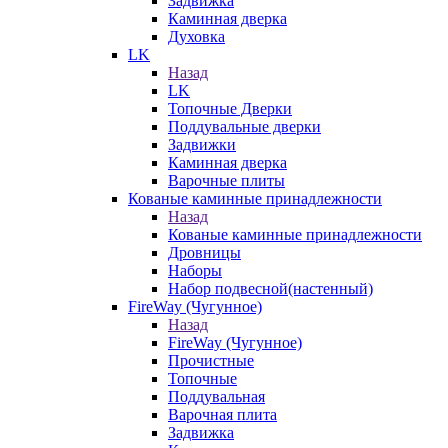
Задвижка
Каминная дверка
Духовка
LK
Назад
LK
Топочные Дверки
Поддувальные дверки
Задвижки
Каминная дверка
Варочные плиты
Кованые каминные принадлежности
Назад
Кованые каминные принадлежности
Дровницы
Наборы
Набор подвесной(настенный)
FireWay (Чугунное)
Назад
FireWay (Чугунное)
Прочистные
Топочные
Поддувальная
Варочная плита
Задвижка