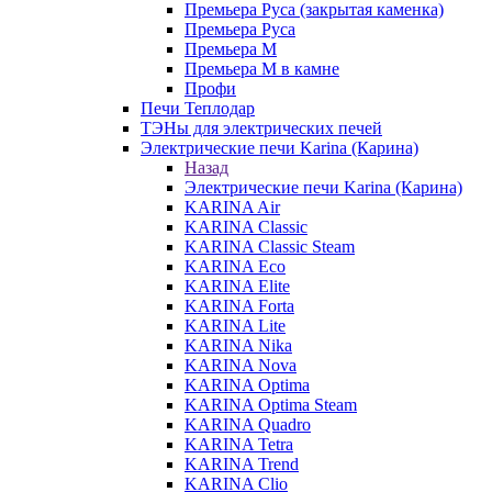
Премьера Руса (закрытая каменка)
Премьера Руса
Премьера М
Премьера М в камне
Профи
Печи Теплодар
ТЭНы для электрических печей
Электрические печи Karina (Карина)
Назад
Электрические печи Karina (Карина)
KARINA Air
KARINA Classic
KARINA Classic Steam
KARINA Eco
KARINA Elite
KARINA Forta
KARINA Lite
KARINA Nika
KARINA Nova
KARINA Optima
KARINA Optima Steam
KARINA Quadro
KARINA Tetra
KARINA Trend
KARINA Clio