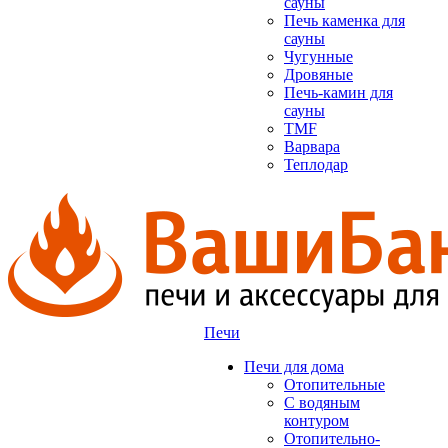
сауны
Печь каменка для
сауны
Чугунные
Дровяные
Печь-камин для
сауны
TMF
Варвара
Теплодар
Печи
Печи для дома
Отопительные
C водяным
контуром
Отопительно-