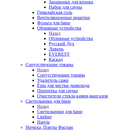
Запарники для веника
Набор для сауны
Гималайская соль
Вентиляционные решетки
Фольга для бани
Обливные устройства
Назад
Обливные устройства
Русский Дух
Ливень
EVEREST
Каскад
Сопутствующие товары
Назад
Сопутствующие товары
Удалитель сажи
Ёрш для чистки дымохода
Пропитка для сауны
Очистители стекла,камня,мангалов
Светильники для бани
Назад
Светильники для бани
Lindner
Harvia
Ничиха, Плиты Фаспан