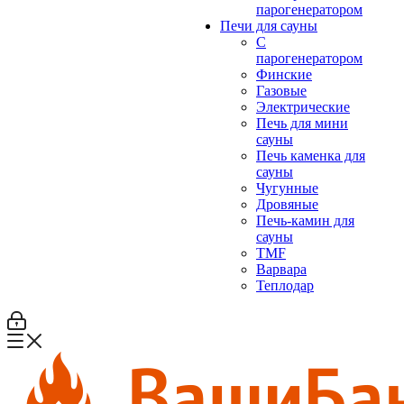
парогенератором
Печи для сауны
С
парогенератором
Финские
Газовые
Электрические
Печь для мини
сауны
Печь каменка для
сауны
Чугунные
Дровяные
Печь-камин для
сауны
TMF
Варвара
Теплодар