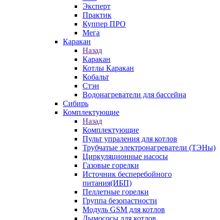
Эксперт
Практик
Куппер ПРО
Мега
Каракан
Назад
Каракан
Котлы Каракан
Кобальт
Стэн
Водонагреватели для бассейна
Сибирь
Комплектующие
Назад
Комплектующие
Пульт упраления для котлов
Трубчатые электронагреватели (ТЭНы)
Циркуляционные насосы
Газовые горелки
Источник бесперебойного
питания(ИБП)
Пеллетные горелки
Группа безопастности
Модуль GSM для котлов
Дымососы для котлов