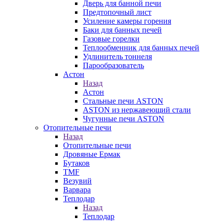
Дверь для банной печи
Предтопочный лист
Усиление камеры горения
Баки для банных печей
Газовые горелки
Теплообменник для банных печей
Удлинитель тоннеля
Парообразователь
Астон
Назад
Астон
Стальные печи ASTON
ASTON из нержавеющий стали
Чугунные печи ASTON
Отопительные печи
Назад
Отопительные печи
Дровяные Ермак
Бутаков
TMF
Везувий
Варвара
Теплодар
Назад
Теплодар