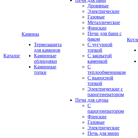
Печи для бани
Дровяные
Электрические
Газовые
Металлические
Финские
Печи для бани с
Камины
баком
Котл
Термозащита
С чугунной
для каминов
топкой
Каталог
Каминные
С закрытой
облицовки
каменкой
Каминные
С
топки
теплообменником
С выносной
топкой
Электрические с
парогенератором
Печи для сауны
С
парогенератором
Финские
Газовые
Электрические
Печь для мини