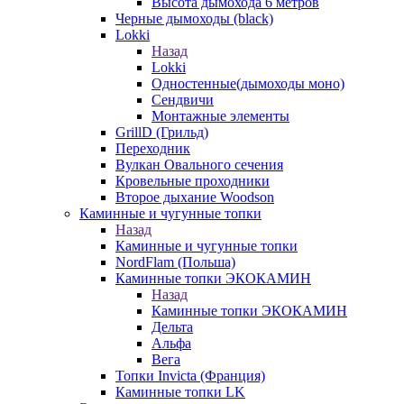
Высота дымохода 6 метров
Черные дымоходы (black)
Lokki
Назад
Lokki
Одностенные(дымоходы моно)
Сендвичи
Монтажные элементы
GrillD (Грильд)
Переходник
Вулкан Овального сечения
Кровельные проходники
Второе дыхание Woodson
Каминные и чугунные топки
Назад
Каминные и чугунные топки
NordFlam (Польша)
Каминные топки ЭКОКАМИН
Назад
Каминные топки ЭКОКАМИН
Дельта
Альфа
Вега
Топки Invicta (Франция)
Каминные топки LK