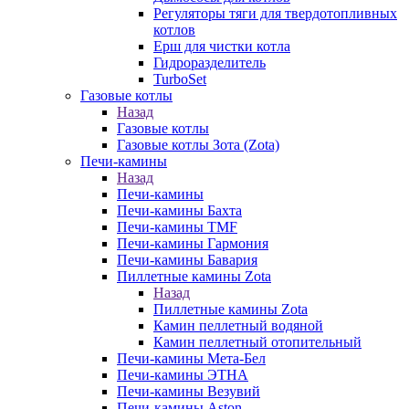
Регуляторы тяги для твердотопливных
котлов
Ерш для чистки котла
Гидроразделитель
TurboSet
Газовые котлы
Назад
Газовые котлы
Газовые котлы Зота (Zota)
Печи-камины
Назад
Печи-камины
Печи-камины Бахта
Печи-камины TMF
Печи-камины Гармония
Печи-камины Бавария
Пиллетные камины Zota
Назад
Пиллетные камины Zota
Камин пеллетный водяной
Камин пеллетный отопительный
Печи-камины Мета-Бел
Печи-камины ЭТНА
Печи-камины Везувий
Печи-камины Aston