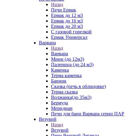
Назад
Печи Ермак
Ермак до 12 м3
Ермак до 16 м3
Ермак до 20 м3
С газовой горелкой
Ермак Универсал
Варвара
Назад
Варвара
Мини (до 12м3)
Паленица (до 24 м3)
Каменка
Терма каменка
Банник
Сказка (печь в облицовке)
Терма сказка
Волжанка(до 35м3)
Бермуда
Меридиан
Печи для бани Варвара серии ПАР
Везувий
Назад
Везувий
Печи Везувий Легенда