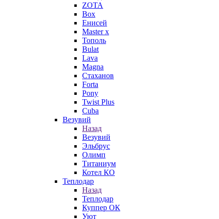
ZOTA
Box
Енисей
Master x
Тополь
Bulat
Lava
Magna
Стаханов
Forta
Pony
Twist Plus
Cuba
Везувий
Назад
Везувий
Эльбрус
Олимп
Титаниум
Котел КО
Теплодар
Назад
Теплодар
Куппер ОК
Уют