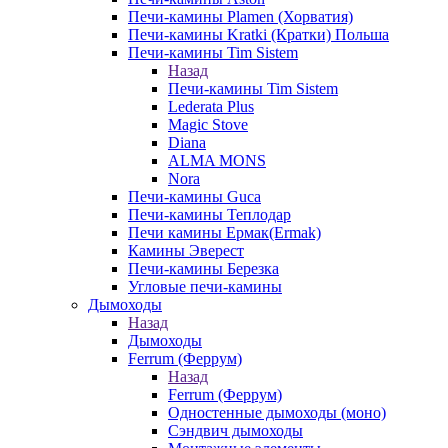
Печи-камины Plamen (Хорватия)
Печи-камины Kratki (Кратки) Польша
Печи-камины Tim Sistem
Назад
Печи-камины Tim Sistem
Lederata Plus
Magic Stove
Diana
ALMA MONS
Nora
Печи-камины Guca
Печи-камины Теплодар
Печи камины Ермак(Ermak)
Камины Эверест
Печи-камины Березка
Угловые печи-камины
Дымоходы
Назад
Дымоходы
Ferrum (Феррум)
Назад
Ferrum (Феррум)
Одностенные дымоходы (моно)
Сэндвич дымоходы