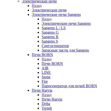
Электрические печи
Назад
Электрические печи
Электрические печи Sangens
Назад
Электрические печи Sangens
Sangens L / LS
Sangens G
Sangens B
Sangens S
Снегогенератор
Запасные части для Sangens
Печи BORN
Назад
Печи BORN
AIR
LINE
Stone
Fire
Парогенератор для печей BORN
Печи Harvia
Назад
Печи Harvia
Delta
Trendi