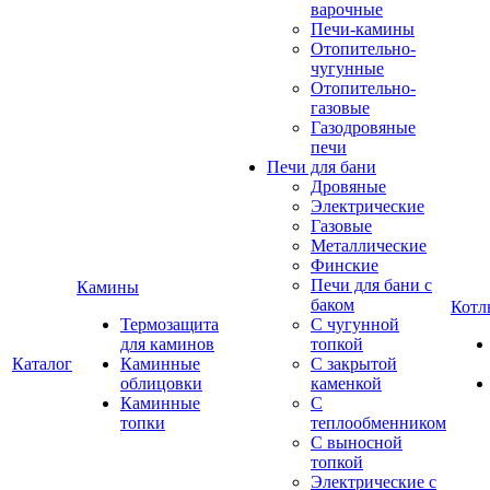
варочные
Печи-камины
Отопительно-
чугунные
Отопительно-
газовые
Газодровяные
печи
Печи для бани
Дровяные
Электрические
Газовые
Металлические
Финские
Печи для бани с
Камины
баком
Котл
Термозащита
С чугунной
для каминов
топкой
Каталог
Каминные
С закрытой
облицовки
каменкой
Каминные
С
топки
теплообменником
С выносной
топкой
Электрические с