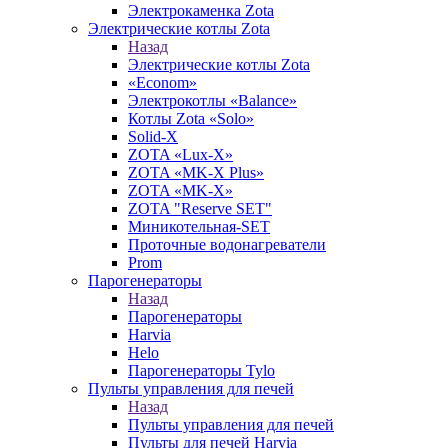
Электрокаменка Zota
Электрические котлы Zota
Назад
Электрические котлы Zota
«Econom»
Электрокотлы «Balance»
Котлы Zota «Solo»
Solid-X
ZOTA «Lux-X»
ZOTA «MK-X Plus»
ZOTA «MK-X»
ZOTA "Reserve SET"
Миникотельная-SET
Проточные водонагреватели
Prom
Парогенераторы
Назад
Парогенераторы
Harvia
Helo
Парогенераторы Tylo
Пульты управления для печей
Назад
Пульты управления для печей
Пульты для печей Harvia