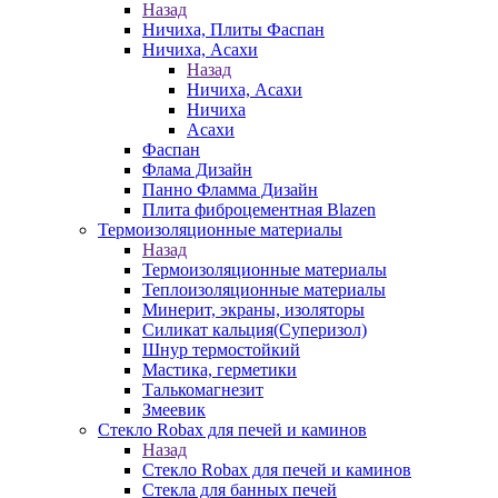
Назад
Ничиха, Плиты Фаспан
Ничиха, Асахи
Назад
Ничиха, Асахи
Ничиха
Асахи
Фаспан
Флама Дизайн
Панно Фламма Дизайн
Плита фиброцементная Blazen
Термоизоляционные материалы
Назад
Термоизоляционные материалы
Теплоизоляционные материалы
Минерит, экраны, изоляторы
Силикат кальция(Суперизол)
Шнур термостойкий
Мастика, герметики
Талькомагнезит
Змеевик
Стекло Robax для печей и каминов
Назад
Стекло Robax для печей и каминов
Стекла для банных печей