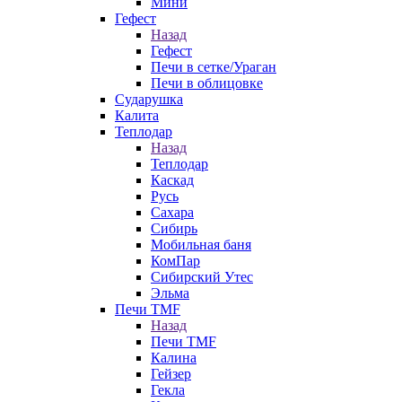
Мини
Гефест
Назад
Гефест
Печи в сетке/Ураган
Печи в облицовке
Сударушка
Калита
Теплодар
Назад
Теплодар
Каскад
Русь
Сахара
Сибирь
Мобильная баня
КомПар
Сибирский Утес
Эльма
Печи TMF
Назад
Печи TMF
Калина
Гейзер
Гекла