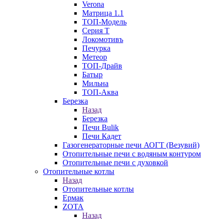
Verona
Матрица 1.1
ТОП-Модель
Серия Т
Локомотивъ
Печурка
Метеор
ТОП-Драйв
Батыр
Мильна
ТОП-Аква
Березка
Назад
Березка
Печи Bulik
Печи Кадет
Газогенераторные печи АОГТ (Везувий)
Отопительные печи с водяным контуром
Отопительные печи с духовкой
Отопительные котлы
Назад
Отопительные котлы
Ермак
ZOTA
Назад