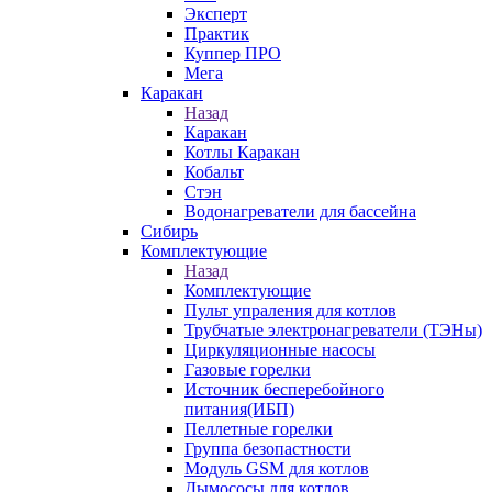
Эксперт
Практик
Куппер ПРО
Мега
Каракан
Назад
Каракан
Котлы Каракан
Кобальт
Стэн
Водонагреватели для бассейна
Сибирь
Комплектующие
Назад
Комплектующие
Пульт упраления для котлов
Трубчатые электронагреватели (ТЭНы)
Циркуляционные насосы
Газовые горелки
Источник бесперебойного
питания(ИБП)
Пеллетные горелки
Группа безопастности
Модуль GSM для котлов
Дымососы для котлов