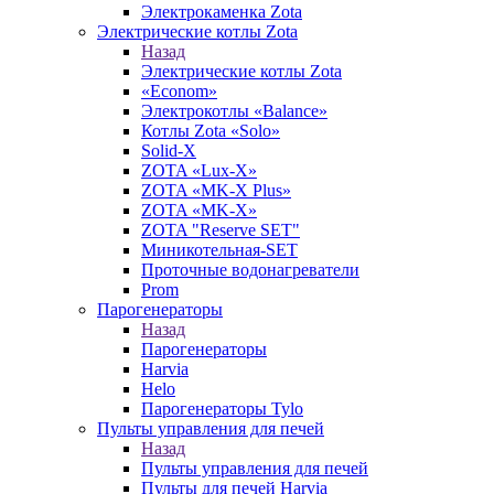
Электрокаменка Zota
Электрические котлы Zota
Назад
Электрические котлы Zota
«Econom»
Электрокотлы «Balance»
Котлы Zota «Solo»
Solid-X
ZOTA «Lux-X»
ZOTA «MK-X Plus»
ZOTA «MK-X»
ZOTA "Reserve SET"
Миникотельная-SET
Проточные водонагреватели
Prom
Парогенераторы
Назад
Парогенераторы
Harvia
Helo
Парогенераторы Tylo
Пульты управления для печей
Назад
Пульты управления для печей
Пульты для печей Harvia