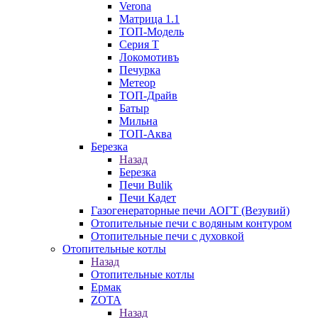
Verona
Матрица 1.1
ТОП-Модель
Серия Т
Локомотивъ
Печурка
Метеор
ТОП-Драйв
Батыр
Мильна
ТОП-Аква
Березка
Назад
Березка
Печи Bulik
Печи Кадет
Газогенераторные печи АОГТ (Везувий)
Отопительные печи с водяным контуром
Отопительные печи с духовкой
Отопительные котлы
Назад
Отопительные котлы
Ермак
ZOTA
Назад