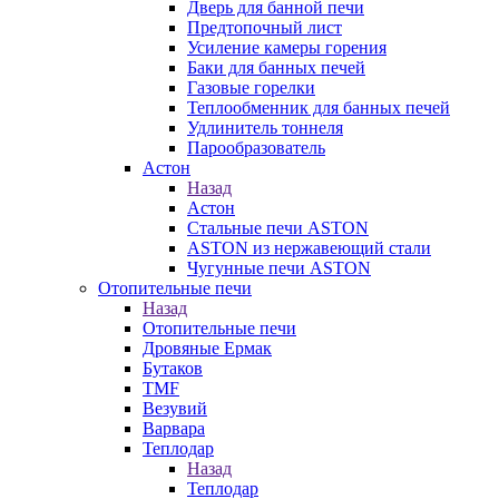
Дверь для банной печи
Предтопочный лист
Усиление камеры горения
Баки для банных печей
Газовые горелки
Теплообменник для банных печей
Удлинитель тоннеля
Парообразователь
Астон
Назад
Астон
Стальные печи ASTON
ASTON из нержавеющий стали
Чугунные печи ASTON
Отопительные печи
Назад
Отопительные печи
Дровяные Ермак
Бутаков
TMF
Везувий
Варвара
Теплодар
Назад
Теплодар