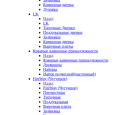
Задвижка
Каминная дверка
Духовка
LK
Назад
LK
Топочные Дверки
Поддувальные дверки
Задвижки
Каминная дверка
Варочные плиты
Кованые каминные принадлежности
Назад
Кованые каминные принадлежности
Дровницы
Наборы
Набор подвесной(настенный)
FireWay (Чугунное)
Назад
FireWay (Чугунное)
Прочистные
Топочные
Поддувальная
Варочная плита
Задвижка