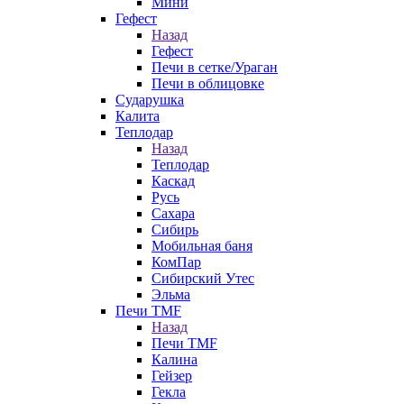
Мини
Гефест
Назад
Гефест
Печи в сетке/Ураган
Печи в облицовке
Сударушка
Калита
Теплодар
Назад
Теплодар
Каскад
Русь
Сахара
Сибирь
Мобильная баня
КомПар
Сибирский Утес
Эльма
Печи TMF
Назад
Печи TMF
Калина
Гейзер
Гекла