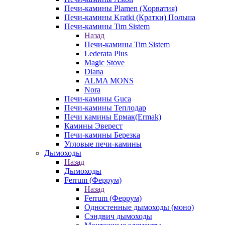
Печи-камины Plamen (Хорватия)
Печи-камины Kratki (Кратки) Польша
Печи-камины Tim Sistem
Назад
Печи-камины Tim Sistem
Lederata Plus
Magic Stove
Diana
ALMA MONS
Nora
Печи-камины Guca
Печи-камины Теплодар
Печи камины Ермак(Ermak)
Камины Эверест
Печи-камины Березка
Угловые печи-камины
Дымоходы
Назад
Дымоходы
Ferrum (Феррум)
Назад
Ferrum (Феррум)
Одностенные дымоходы (моно)
Сэндвич дымоходы