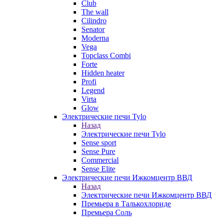
Club
The wall
Cilindro
Senator
Moderna
Vega
Topclass Combi
Forte
Hidden heater
Profi
Legend
Virta
Glow
Электрические печи Tylo
Назад
Электрические печи Tylo
Sense sport
Sense Pure
Commercial
Sense Elite
Электрические печи Ижкомцентр ВВД
Назад
Электрические печи Ижкомцентр ВВД
Премьера в Талькохлориде
Премьера Cоль