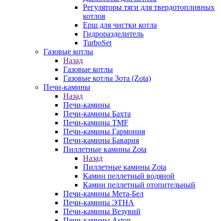
Регуляторы тяги для твердотопливных
котлов
Ерш для чистки котла
Гидроразделитель
TurboSet
Газовые котлы
Назад
Газовые котлы
Газовые котлы Зота (Zota)
Печи-камины
Назад
Печи-камины
Печи-камины Бахта
Печи-камины TMF
Печи-камины Гармония
Печи-камины Бавария
Пиллетные камины Zota
Назад
Пиллетные камины Zota
Камин пеллетный водяной
Камин пеллетный отопительный
Печи-камины Мета-Бел
Печи-камины ЭТНА
Печи-камины Везувий
Печи-камины Aston