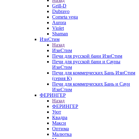
Назад
Grill-D
Dubravo
Cometa vega
Aurora
Violet
Shaman
ИзиСтим
Назад
ИзиСтим
Печи для русской бани ИзиСтим
Печи для русской бани и Сауны
ИзиСтим
Печи для коммерческих Бань ИзиСтим
(серия К)
Печи для коммерческих Бань и Саун
ИзиСтим
ФЕРИНГЕР
Назад
ФЕРИНГЕР
Уют
Квадра
Макси
Оптима
Малютка