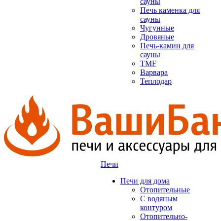
сауны
Печь каменка для
сауны
Чугунные
Дровяные
Печь-камин для
сауны
TMF
Варвара
Теплодар
Печи
Печи для дома
Отопительные
C водяным
контуром
Отопительно-