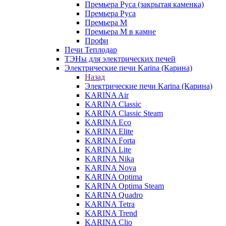
Премьера Руса (закрытая каменка)
Премьера Руса
Премьера М
Премьера М в камне
Профи
Печи Теплодар
ТЭНы для электрических печей
Электрические печи Karina (Карина)
Назад
Электрические печи Karina (Карина)
KARINA Air
KARINA Classic
KARINA Classic Steam
KARINA Eco
KARINA Elite
KARINA Forta
KARINA Lite
KARINA Nika
KARINA Nova
KARINA Optima
KARINA Optima Steam
KARINA Quadro
KARINA Tetra
KARINA Trend
KARINA Clio