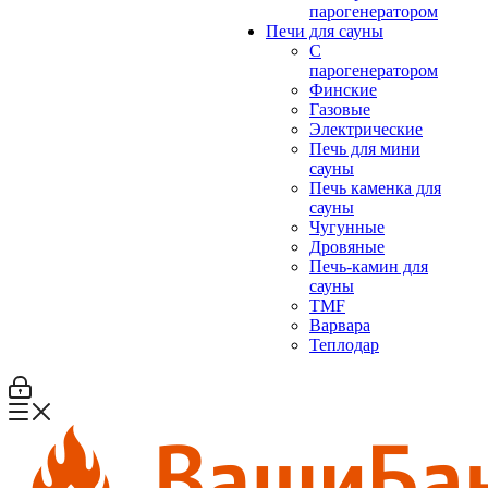
парогенератором
Печи для сауны
С
парогенератором
Финские
Газовые
Электрические
Печь для мини
сауны
Печь каменка для
сауны
Чугунные
Дровяные
Печь-камин для
сауны
TMF
Варвара
Теплодар