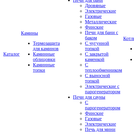
Печи для бани
Дровяные
Электрические
Газовые
Металлические
Финские
Печи для бани с
Камины
баком
Котл
Термозащита
С чугунной
для каминов
топкой
Каталог
Каминные
С закрытой
облицовки
каменкой
Каминные
С
топки
теплообменником
С выносной
топкой
Электрические с
парогенератором
Печи для сауны
С
парогенератором
Финские
Газовые
Электрические
Печь для мини