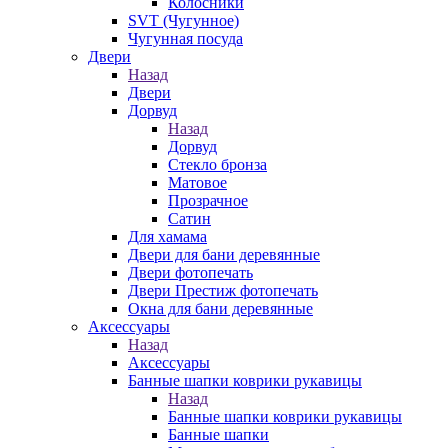
Колосники
SVT (Чугунное)
Чугунная посуда
Двери
Назад
Двери
Дорвуд
Назад
Дорвуд
Стекло бронза
Матовое
Прозрачное
Сатин
Для хамама
Двери для бани деревянные
Двери фотопечать
Двери Престиж фотопечать
Окна для бани деревянные
Аксессуары
Назад
Аксессуары
Банные шапки коврики рукавицы
Назад
Банные шапки коврики рукавицы
Банные шапки