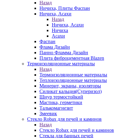
Назад
Ничиха, Плиты Фаспан
Ничиха, Асахи
Назад
Ничиха, Асахи
Ничиха
Асахи
Фаспан
Флама Дизайн
Панно Фламма Дизайн
Плита фиброцементная Blazen
Термоизоляционные материалы
Назад
Термоизоляционные материалы
Теплоизоляционные материалы
Минерит, экраны, изоляторы
Силикат кальция(Суперизол)
Шнур термостойкий
Мастика, герметики
Талькомагнезит
Змеевик
Стекло Robax для печей и каминов
Назад
Стекло Robax для печей и каминов
Стекла для банных печей