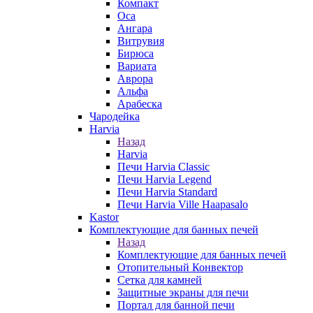
Компакт
Оса
Ангара
Витрувия
Бирюса
Вариата
Аврора
Альфа
Арабеска
Чародейка
Harvia
Назад
Harvia
Печи Harvia Classic
Печи Harvia Legend
Печи Harvia Standard
Печи Harvia Ville Haapasalo
Kastor
Комплектующие для банных печей
Назад
Комплектующие для банных печей
Отопительный Конвектор
Сетка для камней
Защитные экраны для печи
Портал для банной печи