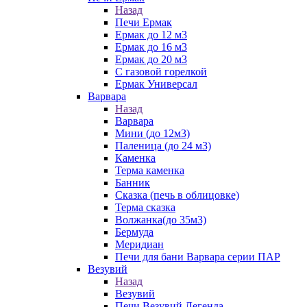
Назад
Печи Ермак
Ермак до 12 м3
Ермак до 16 м3
Ермак до 20 м3
С газовой горелкой
Ермак Универсал
Варвара
Назад
Варвара
Мини (до 12м3)
Паленица (до 24 м3)
Каменка
Терма каменка
Банник
Сказка (печь в облицовке)
Терма сказка
Волжанка(до 35м3)
Бермуда
Меридиан
Печи для бани Варвара серии ПАР
Везувий
Назад
Везувий
Печи Везувий Легенда