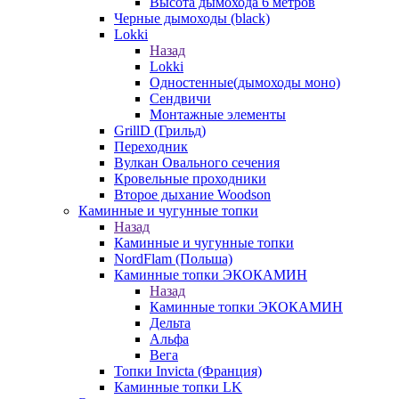
Высота дымохода 6 метров
Черные дымоходы (black)
Lokki
Назад
Lokki
Одностенные(дымоходы моно)
Сендвичи
Монтажные элементы
GrillD (Грильд)
Переходник
Вулкан Овального сечения
Кровельные проходники
Второе дыхание Woodson
Каминные и чугунные топки
Назад
Каминные и чугунные топки
NordFlam (Польша)
Каминные топки ЭКОКАМИН
Назад
Каминные топки ЭКОКАМИН
Дельта
Альфа
Вега
Топки Invicta (Франция)
Каминные топки LK