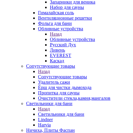
Запарники для веника
Набор для сауны
Гималайская соль
Вентиляционные решетки
Фольга для бани
Обливные устройства
Назад
Обливные устройства
Русский Дух
Ливень
EVEREST
Каскад
Сопутствующие товары
Назад
Сопутствующие товары
Удалитель сажи
Ёрш для чистки дымохода
Пропитка для сауны
Очистители стекла,камня,мангалов
Светильники для бани
Назад
Светильники для бани
Lindner
Harvia
Ничиха, Плиты Фаспан