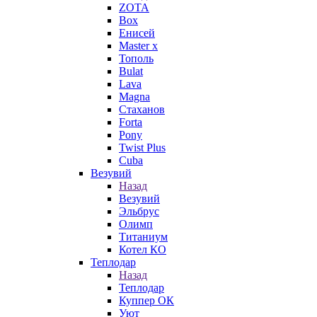
ZOTA
Box
Енисей
Master x
Тополь
Bulat
Lava
Magna
Стаханов
Forta
Pony
Twist Plus
Cuba
Везувий
Назад
Везувий
Эльбрус
Олимп
Титаниум
Котел КО
Теплодар
Назад
Теплодар
Куппер ОК
Уют