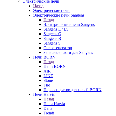
Электрические печи
Назад
Электрические печи
Электрические печи Sangens
Назад
Электрические печи Sangens
Sangens L / LS
Sangens G
Sangens B
Sangens S
Снегогенератор
Запасные части для Sangens
Печи BORN
Назад
Печи BORN
AIR
LINE
Stone
Fire
Парогенератор для печей BORN
Печи Harvia
Назад
Печи Harvia
Delta
Trendi