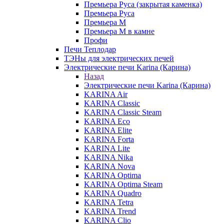
Премьера Руса (закрытая каменка)
Премьера Руса
Премьера М
Премьера М в камне
Профи
Печи Теплодар
ТЭНы для электрических печей
Электрические печи Karina (Карина)
Назад
Электрические печи Karina (Карина)
KARINA Air
KARINA Classic
KARINA Classic Steam
KARINA Eco
KARINA Elite
KARINA Forta
KARINA Lite
KARINA Nika
KARINA Nova
KARINA Optima
KARINA Optima Steam
KARINA Quadro
KARINA Tetra
KARINA Trend
KARINA Clio