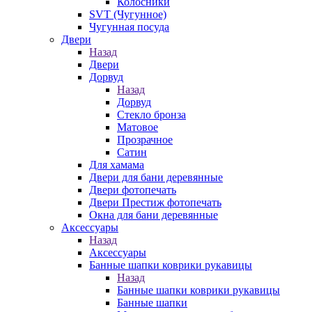
Колосники
SVT (Чугунное)
Чугунная посуда
Двери
Назад
Двери
Дорвуд
Назад
Дорвуд
Стекло бронза
Матовое
Прозрачное
Сатин
Для хамама
Двери для бани деревянные
Двери фотопечать
Двери Престиж фотопечать
Окна для бани деревянные
Аксессуары
Назад
Аксессуары
Банные шапки коврики рукавицы
Назад
Банные шапки коврики рукавицы
Банные шапки