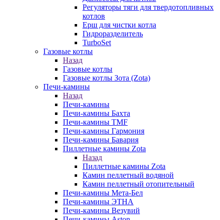
Регуляторы тяги для твердотопливных
котлов
Ерш для чистки котла
Гидроразделитель
TurboSet
Газовые котлы
Назад
Газовые котлы
Газовые котлы Зота (Zota)
Печи-камины
Назад
Печи-камины
Печи-камины Бахта
Печи-камины TMF
Печи-камины Гармония
Печи-камины Бавария
Пиллетные камины Zota
Назад
Пиллетные камины Zota
Камин пеллетный водяной
Камин пеллетный отопительный
Печи-камины Мета-Бел
Печи-камины ЭТНА
Печи-камины Везувий
Печи-камины Aston