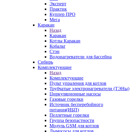
Эксперт
Практик
Куппер ПРО
Мега
Каракан
Назад
Каракан
Котлы Каракан
Кобальт
Стэн
Водонагреватели для бассейна
Сибирь
Комплектующие
Назад
Комплектующие
Пульт упраления для котлов
Трубчатые электронагреватели (ТЭНы)
Циркуляционные насосы
Газовые горелки
Источник бесперебойного
питания(ИБП)
Пеллетные горелки
Группа безопастности
Модуль GSM для котлов
Дымососы для котлов