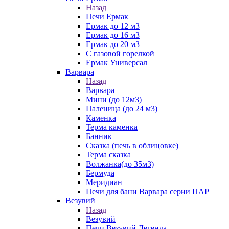
Назад
Печи Ермак
Ермак до 12 м3
Ермак до 16 м3
Ермак до 20 м3
С газовой горелкой
Ермак Универсал
Варвара
Назад
Варвара
Мини (до 12м3)
Паленица (до 24 м3)
Каменка
Терма каменка
Банник
Сказка (печь в облицовке)
Терма сказка
Волжанка(до 35м3)
Бермуда
Меридиан
Печи для бани Варвара серии ПАР
Везувий
Назад
Везувий
Печи Везувий Легенда