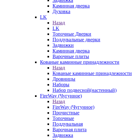
Задвижка
Каминная дверка
Духовка
LK
Назад
LK
Топочные Дверки
Поддувальные дверки
Задвижки
Каминная дверка
Варочные плиты
Кованые каминные принадлежности
Назад
Кованые каминные принадлежности
Дровницы
Наборы
Набор подвесной(настенный)
FireWay (Чугунное)
Назад
FireWay (Чугунное)
Прочистные
Топочные
Поддувальная
Варочная плита
Задвижка