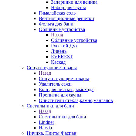
Запарники для веника
Набор для сауны
Гималайская соль
Вентиляционные решетки
Фольга для бани
Обливные устройства
Назад
Обливные устройства
Русский Дух
Ливень
EVEREST
Каскад
Сопутствующие товары
Назад
Сопутствующие товары
Удалитель сажи
Ёрш для чистки дымохода
Пропитка для сауны
Очистители стекла,камня,мангалов
Светильники для бани
Назад
Светильники для бани
Lindner
Harvia
Ничиха, Плиты Фаспан