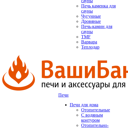
сауны
Печь каменка для
сауны
Чугунные
Дровяные
Печь-камин для
сауны
TMF
Варвара
Теплодар
Печи
Печи для дома
Отопительные
C водяным
контуром
Отопительно-