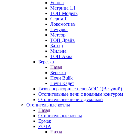
Verona
Матрица 1.1
ТОП-Модель
Серия Т
Локомотивъ
Печурка
Метеор
ТОП-Драйв
Батыр
Мильна
ТОП-Аква
Березка
Назад
Березка
Печи Bulik
Печи Кадет
Газогенераторные печи АОГТ (Везувий)
Отопительные печи с водяным контуром
Отопительные печи с духовкой
Отопительные котлы
Назад
Отопительные котлы
Ермак
ZOTA
Назад