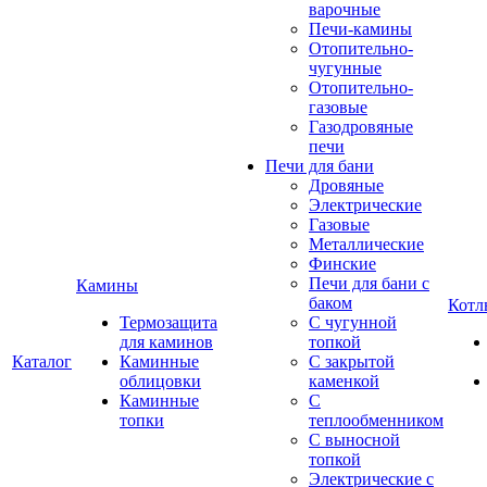
варочные
Печи-камины
Отопительно-
чугунные
Отопительно-
газовые
Газодровяные
печи
Печи для бани
Дровяные
Электрические
Газовые
Металлические
Финские
Печи для бани с
Камины
баком
Котл
Термозащита
С чугунной
для каминов
топкой
Каталог
Каминные
С закрытой
облицовки
каменкой
Каминные
С
топки
теплообменником
С выносной
топкой
Электрические с