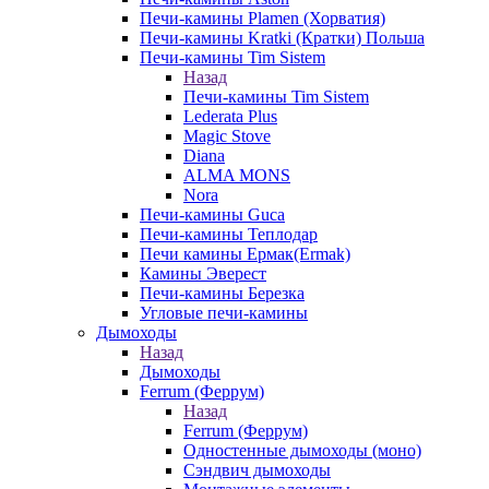
Печи-камины Plamen (Хорватия)
Печи-камины Kratki (Кратки) Польша
Печи-камины Tim Sistem
Назад
Печи-камины Tim Sistem
Lederata Plus
Magic Stove
Diana
ALMA MONS
Nora
Печи-камины Guca
Печи-камины Теплодар
Печи камины Ермак(Ermak)
Камины Эверест
Печи-камины Березка
Угловые печи-камины
Дымоходы
Назад
Дымоходы
Ferrum (Феррум)
Назад
Ferrum (Феррум)
Одностенные дымоходы (моно)
Сэндвич дымоходы