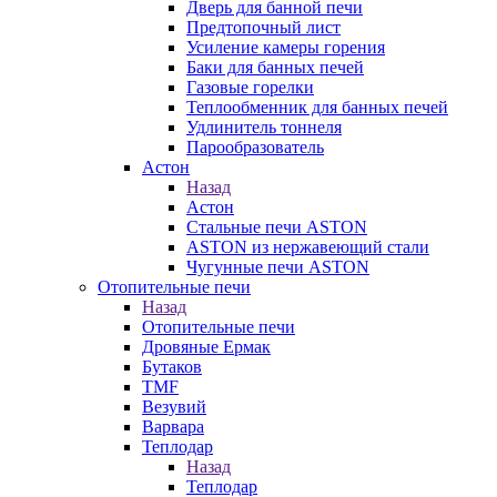
Дверь для банной печи
Предтопочный лист
Усиление камеры горения
Баки для банных печей
Газовые горелки
Теплообменник для банных печей
Удлинитель тоннеля
Парообразователь
Астон
Назад
Астон
Стальные печи ASTON
ASTON из нержавеющий стали
Чугунные печи ASTON
Отопительные печи
Назад
Отопительные печи
Дровяные Ермак
Бутаков
TMF
Везувий
Варвара
Теплодар
Назад
Теплодар