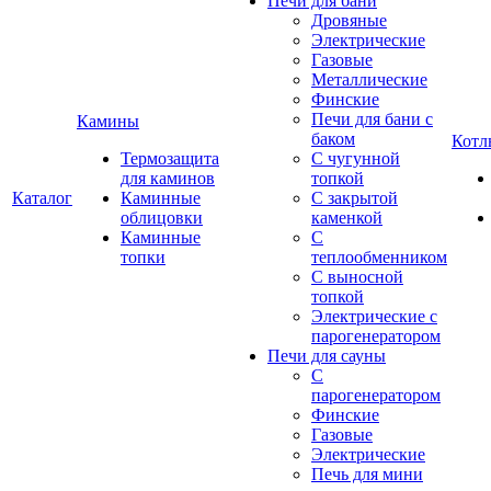
Печи для бани
Дровяные
Электрические
Газовые
Металлические
Финские
Печи для бани с
Камины
баком
Котл
Термозащита
С чугунной
для каминов
топкой
Каталог
Каминные
С закрытой
облицовки
каменкой
Каминные
С
топки
теплообменником
С выносной
топкой
Электрические с
парогенератором
Печи для сауны
С
парогенератором
Финские
Газовые
Электрические
Печь для мини