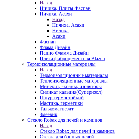
Назад
Ничиха, Плиты Фаспан
Ничиха, Асахи
Назад
Ничиха, Асахи
Ничиха
Асахи
Фаспан
Флама Дизайн
Панно Фламма Дизайн
Плита фиброцементная Blazen
Термоизоляционные материалы
Назад
Термоизоляционные материалы
Теплоизоляционные материалы
Минерит, экраны, изоляторы
Силикат кальция(Суперизол)
Шнур термостойкий
Мастика, герметики
Талькомагнезит
Змеевик
Стекло Robax для печей и каминов
Назад
Стекло Robax для печей и каминов
Стекла для банных печей