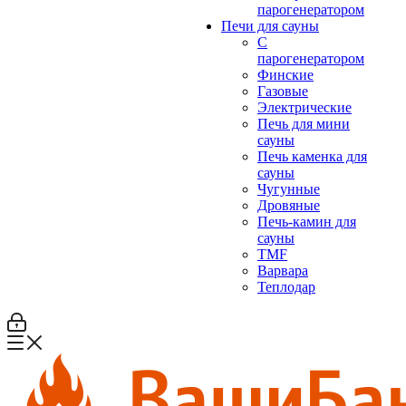
парогенератором
Печи для сауны
С
парогенератором
Финские
Газовые
Электрические
Печь для мини
сауны
Печь каменка для
сауны
Чугунные
Дровяные
Печь-камин для
сауны
TMF
Варвара
Теплодар