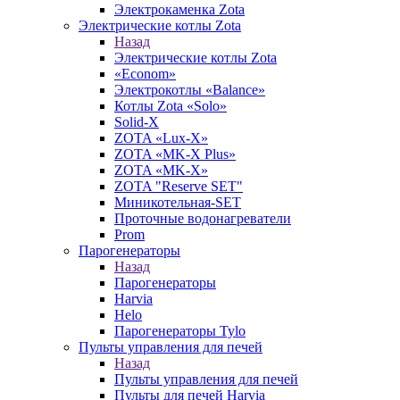
Электрокаменка Zota
Электрические котлы Zota
Назад
Электрические котлы Zota
«Econom»
Электрокотлы «Balance»
Котлы Zota «Solo»
Solid-X
ZOTA «Lux-X»
ZOTA «MK-X Plus»
ZOTA «MK-X»
ZOTA "Reserve SET"
Миникотельная-SET
Проточные водонагреватели
Prom
Парогенераторы
Назад
Парогенераторы
Harvia
Helo
Парогенераторы Tylo
Пульты управления для печей
Назад
Пульты управления для печей
Пульты для печей Harvia