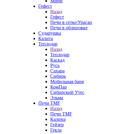
Мини
Гефест
Назад
Гефест
Печи в сетке/Ураган
Печи в облицовке
Сударушка
Калита
Теплодар
Назад
Теплодар
Каскад
Русь
Сахара
Сибирь
Мобильная баня
КомПар
Сибирский Утес
Эльма
Печи TMF
Назад
Печи TMF
Калина
Гейзер
Гекла