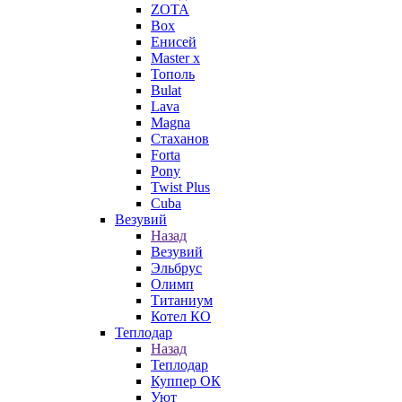
ZOTA
Box
Енисей
Master x
Тополь
Bulat
Lava
Magna
Стаханов
Forta
Pony
Twist Plus
Cuba
Везувий
Назад
Везувий
Эльбрус
Олимп
Титаниум
Котел КО
Теплодар
Назад
Теплодар
Куппер ОК
Уют