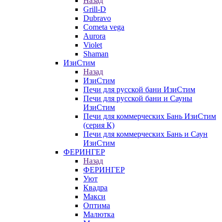
Назад
Grill-D
Dubravo
Cometa vega
Aurora
Violet
Shaman
ИзиСтим
Назад
ИзиСтим
Печи для русской бани ИзиСтим
Печи для русской бани и Сауны
ИзиСтим
Печи для коммерческих Бань ИзиСтим
(серия К)
Печи для коммерческих Бань и Саун
ИзиСтим
ФЕРИНГЕР
Назад
ФЕРИНГЕР
Уют
Квадра
Макси
Оптима
Малютка