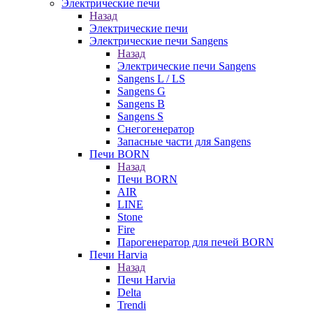
Электрические печи
Назад
Электрические печи
Электрические печи Sangens
Назад
Электрические печи Sangens
Sangens L / LS
Sangens G
Sangens B
Sangens S
Снегогенератор
Запасные части для Sangens
Печи BORN
Назад
Печи BORN
AIR
LINE
Stone
Fire
Парогенератор для печей BORN
Печи Harvia
Назад
Печи Harvia
Delta
Trendi