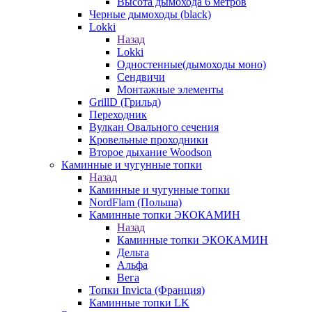
Высота дымохода 6 метров
Черные дымоходы (black)
Lokki
Назад
Lokki
Одностенные(дымоходы моно)
Сендвичи
Монтажные элементы
GrillD (Грильд)
Переходник
Вулкан Овального сечения
Кровельные проходники
Второе дыхание Woodson
Каминные и чугунные топки
Назад
Каминные и чугунные топки
NordFlam (Польша)
Каминные топки ЭКОКАМИН
Назад
Каминные топки ЭКОКАМИН
Дельта
Альфа
Вега
Топки Invicta (Франция)
Каминные топки LK