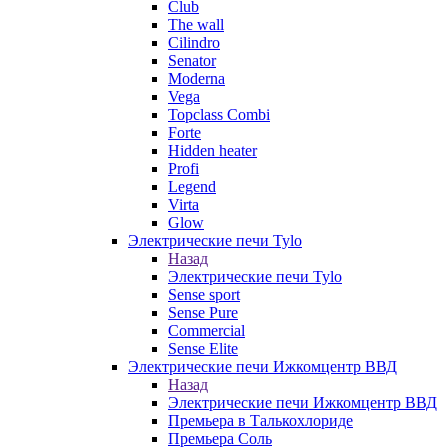
Club
The wall
Cilindro
Senator
Moderna
Vega
Topclass Combi
Forte
Hidden heater
Profi
Legend
Virta
Glow
Электрические печи Tylo
Назад
Электрические печи Tylo
Sense sport
Sense Pure
Commercial
Sense Elite
Электрические печи Ижкомцентр ВВД
Назад
Электрические печи Ижкомцентр ВВД
Премьера в Талькохлориде
Премьера Cоль