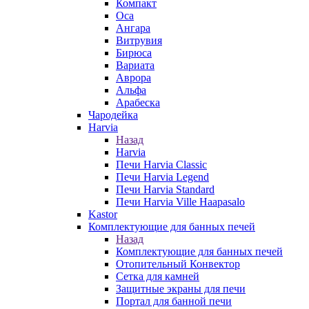
Компакт
Оса
Ангара
Витрувия
Бирюса
Вариата
Аврора
Альфа
Арабеска
Чародейка
Harvia
Назад
Harvia
Печи Harvia Classic
Печи Harvia Legend
Печи Harvia Standard
Печи Harvia Ville Haapasalo
Kastor
Комплектующие для банных печей
Назад
Комплектующие для банных печей
Отопительный Конвектор
Сетка для камней
Защитные экраны для печи
Портал для банной печи