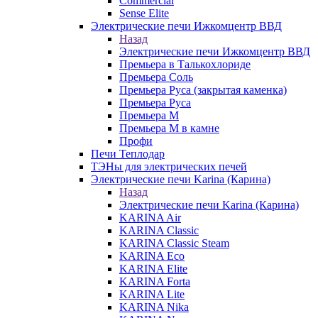
Commercial
Sense Elite
Электрические печи Ижкомцентр ВВД
Назад
Электрические печи Ижкомцентр ВВД
Премьера в Талькохлориде
Премьера Cоль
Премьера Руса (закрытая каменка)
Премьера Руса
Премьера М
Премьера М в камне
Профи
Печи Теплодар
ТЭНы для электрических печей
Электрические печи Karina (Карина)
Назад
Электрические печи Karina (Карина)
KARINA Air
KARINA Classic
KARINA Classic Steam
KARINA Eco
KARINA Elite
KARINA Forta
KARINA Lite
KARINA Nika