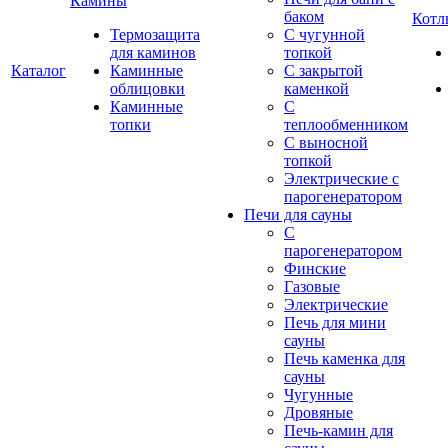
Камины
баком
Котл
Термозащита
С чугунной
для каминов
топкой
Каталог
Каминные
С закрытой
облицовки
каменкой
Каминные
С
топки
теплообменником
С выносной
топкой
Электрические с
парогенератором
Печи для сауны
С
парогенератором
Финские
Газовые
Электрические
Печь для мини
сауны
Печь каменка для
сауны
Чугунные
Дровяные
Печь-камин для