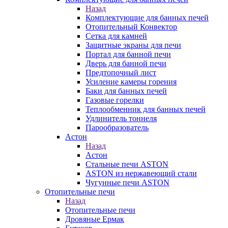
Назад
Комплектующие для банных печей
Отопительный Конвектор
Сетка для камней
Защитные экраны для печи
Портал для банной печи
Дверь для банной печи
Предтопочный лист
Усиление камеры горения
Баки для банных печей
Газовые горелки
Теплообменник для банных печей
Удлинитель тоннеля
Парообразователь
Астон
Назад
Астон
Стальные печи ASTON
ASTON из нержавеющий стали
Чугунные печи ASTON
Отопительные печи
Назад
Отопительные печи
Дровяные Ермак