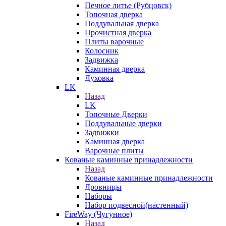
Печное литье (Рубцовск)
Топочная дверка
Поддувальная дверка
Прочистная дверка
Плиты варочные
Колосник
Задвижка
Каминная дверка
Духовка
LK
Назад
LK
Топочные Дверки
Поддувальные дверки
Задвижки
Каминная дверка
Варочные плиты
Кованые каминные принадлежности
Назад
Кованые каминные принадлежности
Дровницы
Наборы
Набор подвесной(настенный)
FireWay (Чугунное)
Назад