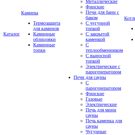
Металлические
Финские
Печи для бани с
Камины
баком
Котл
Термозащита
С чугунной
для каминов
топкой
Каталог
Каминные
С закрытой
облицовки
каменкой
Каминные
С
топки
теплообменником
С выносной
топкой
Электрические с
парогенератором
Печи для сауны
С
парогенератором
Финские
Газовые
Электрические
Печь для мини
сауны
Печь каменка для
сауны
Чугунные