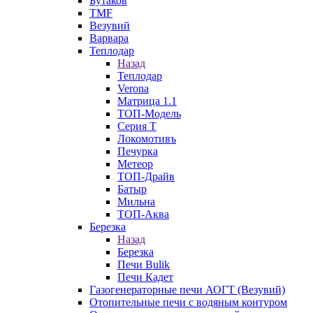
Бутаков
TMF
Везувий
Варвара
Теплодар
Назад
Теплодар
Verona
Матрица 1.1
ТОП-Модель
Серия Т
Локомотивъ
Печурка
Метеор
ТОП-Драйв
Батыр
Мильна
ТОП-Аква
Березка
Назад
Березка
Печи Bulik
Печи Кадет
Газогенераторные печи АОГТ (Везувий)
Отопительные печи с водяным контуром