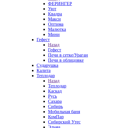
ФЕРИНГЕР
Уют
Квадра
Макси
Оптима
Малютка
Мини
Гефест
Назад
Гефест
Печи в сетке/Ураган
Печи в облицовке
Сударушка
Калита
Теплодар
Назад
Теплодар
Каскад
Русь
Сахара
Сибирь
Мобильная баня
КомПар
Сибирский Утес
Эльма