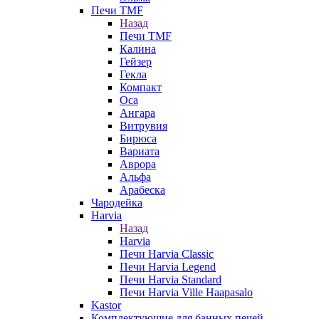
Печи TMF
Назад
Печи TMF
Калина
Гейзер
Гекла
Компакт
Оса
Ангара
Витрувия
Бирюса
Вариата
Аврора
Альфа
Арабеска
Чародейка
Harvia
Назад
Harvia
Печи Harvia Classic
Печи Harvia Legend
Печи Harvia Standard
Печи Harvia Ville Haapasalo
Kastor
Комплектующие для банных печей