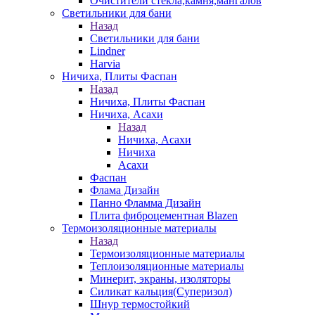
Очистители стекла,камня,мангалов
Светильники для бани
Назад
Светильники для бани
Lindner
Harvia
Ничиха, Плиты Фаспан
Назад
Ничиха, Плиты Фаспан
Ничиха, Асахи
Назад
Ничиха, Асахи
Ничиха
Асахи
Фаспан
Флама Дизайн
Панно Фламма Дизайн
Плита фиброцементная Blazen
Термоизоляционные материалы
Назад
Термоизоляционные материалы
Теплоизоляционные материалы
Минерит, экраны, изоляторы
Силикат кальция(Суперизол)
Шнур термостойкий