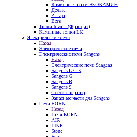
Каминные топки ЭКОКАМИН
Дельта
Альфа
Вега
Топки Invicta (Франция)
Каминные топки LK
Электрические печи
Назад
Электрические печи
Электрические печи Sangens
Назад
Электрические печи Sangens
Sangens L / LS
Sangens G
Sangens B
Sangens S
Снегогенератор
Запасные части для Sangens
Печи BORN
Назад
Печи BORN
AIR
LINE
Stone
Fire