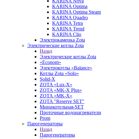
KARINA Nova
KARINA Optima
KARINA Optima Steam
KARINA Quadro
KARINA Tetra
KARINA Trend
KARINA Clio
Электрокаменка Zota
Электрические котлы Zota
Назад
Электрические котлы Zota
«Econom»
Электрокотлы «Balance»
Котлы Zota «Solo»
Solid-X
ZOTA «Lux-X»
ZOTA «MK-X Plus»
ZOTA «MK-X»
ZOTA "Reserve SET"
Миникотельная-SET
Проточные водонагреватели
Prom
Парогенераторы
Назад
Парогенераторы