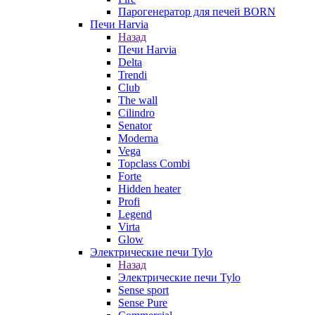
Парогенератор для печей BORN
Печи Harvia
Назад
Печи Harvia
Delta
Trendi
Club
The wall
Cilindro
Senator
Moderna
Vega
Topclass Combi
Forte
Hidden heater
Profi
Legend
Virta
Glow
Электрические печи Tylo
Назад
Электрические печи Tylo
Sense sport
Sense Pure