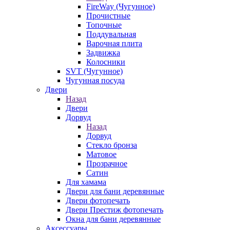
FireWay (Чугунное)
Прочистные
Топочные
Поддувальная
Варочная плита
Задвижка
Колосники
SVT (Чугунное)
Чугунная посуда
Двери
Назад
Двери
Дорвуд
Назад
Дорвуд
Стекло бронза
Матовое
Прозрачное
Сатин
Для хамама
Двери для бани деревянные
Двери фотопечать
Двери Престиж фотопечать
Окна для бани деревянные
Аксессуары