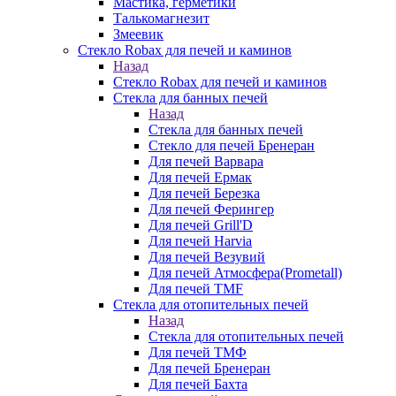
Мастика, герметики
Талькомагнезит
Змеевик
Стекло Robax для печей и каминов
Назад
Стекло Robax для печей и каминов
Стекла для банных печей
Назад
Стекла для банных печей
Стекло для печей Бренеран
Для печей Варвара
Для печей Ермак
Для печей Березка
Для печей Ферингер
Для печей Grill'D
Для печей Harvia
Для печей Везувий
Для печей Атмосфера(Prometall)
Для печей TMF
Стекла для отопительных печей
Назад
Стекла для отопительных печей
Для печей ТМФ
Для печей Бренеран
Для печей Бахта