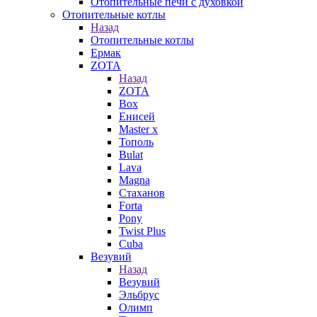
Отопительные печи с духовкой
Отопительные котлы
Назад
Отопительные котлы
Ермак
ZOTA
Назад
ZOTA
Box
Енисей
Master x
Тополь
Bulat
Lava
Magna
Стаханов
Forta
Pony
Twist Plus
Cuba
Везувий
Назад
Везувий
Эльбрус
Олимп