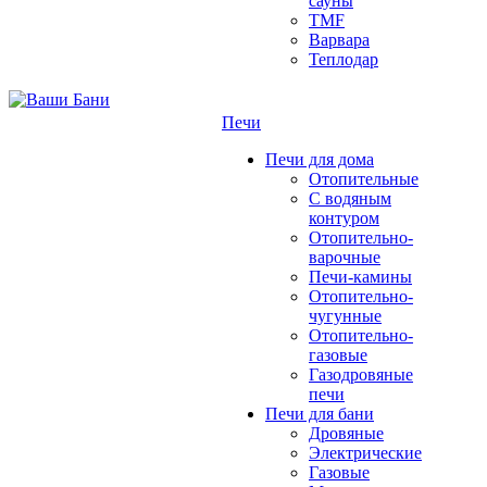
сауны
TMF
Варвара
Теплодар
Печи
Печи для дома
Отопительные
C водяным
контуром
Отопительно-
варочные
Печи-камины
Отопительно-
чугунные
Отопительно-
газовые
Газодровяные
печи
Печи для бани
Дровяные
Электрические
Газовые