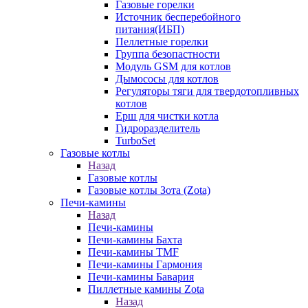
Газовые горелки
Источник бесперебойного
питания(ИБП)
Пеллетные горелки
Группа безопастности
Модуль GSM для котлов
Дымососы для котлов
Регуляторы тяги для твердотопливных
котлов
Ерш для чистки котла
Гидроразделитель
TurboSet
Газовые котлы
Назад
Газовые котлы
Газовые котлы Зота (Zota)
Печи-камины
Назад
Печи-камины
Печи-камины Бахта
Печи-камины TMF
Печи-камины Гармония
Печи-камины Бавария
Пиллетные камины Zota
Назад