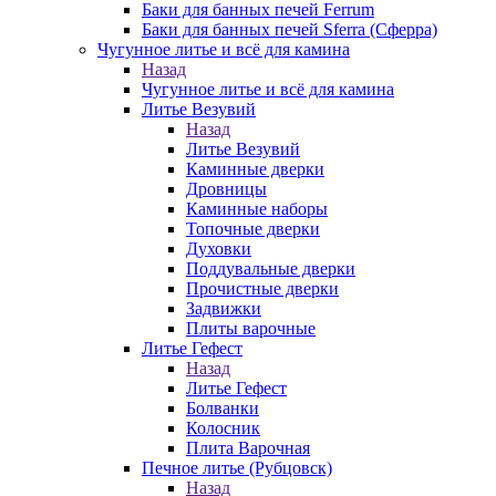
Баки для банных печей Ferrum
Баки для банных печей Sferra (Сферра)
Чугунное литье и всё для камина
Назад
Чугунное литье и всё для камина
Литье Везувий
Назад
Литье Везувий
Каминные дверки
Дровницы
Каминные наборы
Топочные дверки
Духовки
Поддувальные дверки
Прочистные дверки
Задвижки
Плиты варочные
Литье Гефест
Назад
Литье Гефест
Болванки
Колосник
Плита Варочная
Печное литье (Рубцовск)
Назад