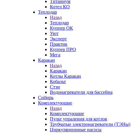
Титаниум
Котел КО
Теплодар
Назад
Теплодар
Куппер ОК
Уют
Эксперт
Практик
Куппер ПРО
Мега
Каракан
Назад
Каракан
Котлы Каракан
Кобальт
Стэн
Водонагреватели для бассейна
Сибирь
Комплектующие
Назад
Комплектующие
Пульт упраления для котлов
Трубчатые электронагреватели (ТЭНы)
Циркуляционные насосы