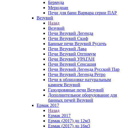
Бермуда
Меридиан
Печи для бани Варвара серии ПАР
Везувий
Назад
Везувий
Печи Везувий Легенда
Печи Везувий Скиф
Банные печи Везувий Русичъ
Печи Везувий Лава
Печи Везувий Оптимум
Печи Везувий УРАГАН
Печи Везувий Сенсация
Печи Везувий Легенда Русский Пар
Печи Везувий Легенда Ретро
Печи в облицовке натуральным
камнем Везувий
Газодровяные печи Везувий
Дополнительное оборудование для
банных печей Везувий
Ермак 2017
Назад
Ермак 2017
Ермак (2017) до 12м3
Ермак (2017) до 16м3