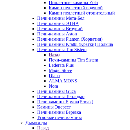
Пиллетные камины Zota
Камин пеллетный водяной
Камин пеллетный отопительный
Печи-камины Мета-Бел
Печи-камины ЭТНА
Печи-камины Везувий
Печи-камины Aston
Печи-камины Plamen (Хорватия)
Печи-камины Kratki (Кратки) Польша
Печи-камины Tim Sistem
Назад
Печи-камины Tim Sistem
Lederata Plus
Magic Stove
Diana
ALMA MONS
Nora
Печи-камины Guca
Печи-камины Теплодар
Печи камины Ермак(Ermak)
Камины Эверест
Печи-камины Березка
Угловые печи-камины
Дымоходы
Назад