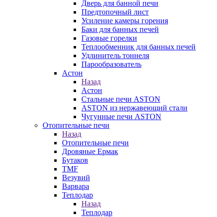
Дверь для банной печи
Предтопочный лист
Усиление камеры горения
Баки для банных печей
Газовые горелки
Теплообменник для банных печей
Удлинитель тоннеля
Парообразователь
Астон
Назад
Астон
Стальные печи ASTON
ASTON из нержавеющий стали
Чугунные печи ASTON
Отопительные печи
Назад
Отопительные печи
Дровяные Ермак
Бутаков
TMF
Везувий
Варвара
Теплодар
Назад
Теплодар