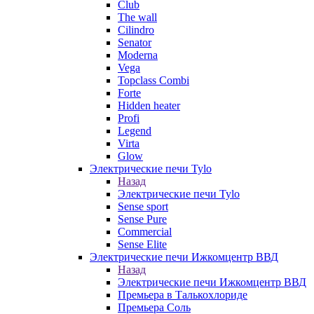
Club
The wall
Cilindro
Senator
Moderna
Vega
Topclass Combi
Forte
Hidden heater
Profi
Legend
Virta
Glow
Электрические печи Tylo
Назад
Электрические печи Tylo
Sense sport
Sense Pure
Commercial
Sense Elite
Электрические печи Ижкомцентр ВВД
Назад
Электрические печи Ижкомцентр ВВД
Премьера в Талькохлориде
Премьера Cоль