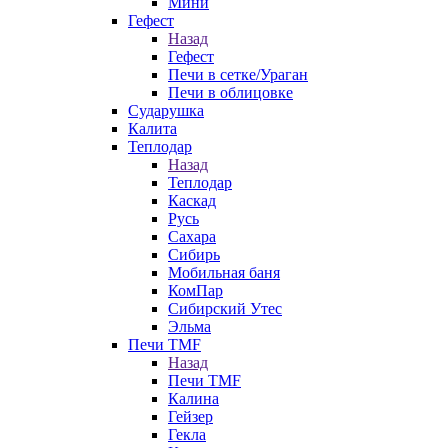
Мини
Гефест
Назад
Гефест
Печи в сетке/Ураган
Печи в облицовке
Сударушка
Калита
Теплодар
Назад
Теплодар
Каскад
Русь
Сахара
Сибирь
Мобильная баня
КомПар
Сибирский Утес
Эльма
Печи TMF
Назад
Печи TMF
Калина
Гейзер
Гекла