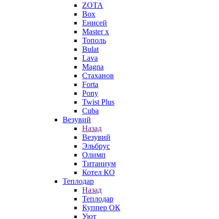
ZOTA
Box
Енисей
Master x
Тополь
Bulat
Lava
Magna
Стаханов
Forta
Pony
Twist Plus
Cuba
Везувий
Назад
Везувий
Эльбрус
Олимп
Титаниум
Котел КО
Теплодар
Назад
Теплодар
Куппер ОК
Уют