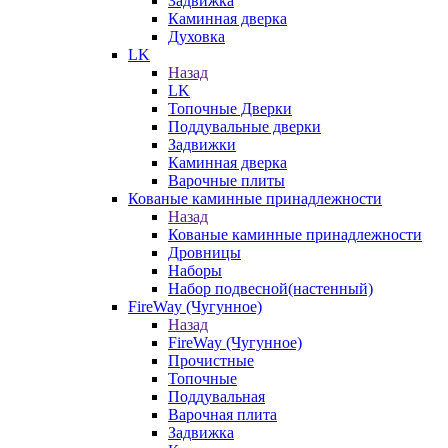
Задвижка
Каминная дверка
Духовка
LK
Назад
LK
Топочные Дверки
Поддувальные дверки
Задвижки
Каминная дверка
Варочные плиты
Кованые каминные принадлежности
Назад
Кованые каминные принадлежности
Дровницы
Наборы
Набор подвесной(настенный)
FireWay (Чугунное)
Назад
FireWay (Чугунное)
Прочистные
Топочные
Поддувальная
Варочная плита
Задвижка