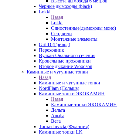
Высота дымохода 6 метров
Черные дымоходы (black)
Lokki
Назад
Lokki
Одностенные(дымоходы моно)
Сендвичи
Монтажные элементы
GrillD (Грильд)
Переходник
Вулкан Овального сечения
Кровельные проходники
Второе дыхание Woodson
Каминные и чугунные топки
Назад
Каминные и чугунные топки
NordFlam (Польша)
Каминные топки ЭКОКАМИН
Назад
Каминные топки ЭКОКАМИН
Дельта
Альфа
Вега
Топки Invicta (Франция)
Каминные топки LK