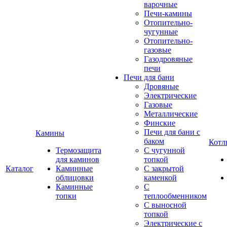
варочные
Печи-камины
Отопительно-
чугунные
Отопительно-
газовые
Газодровяные
печи
Печи для бани
Дровяные
Электрические
Газовые
Металлические
Финские
Печи для бани с
Камины
баком
Котл
Термозащита
С чугунной
для каминов
топкой
Каталог
Каминные
С закрытой
облицовки
каменкой
Каминные
С
топки
теплообменником
С выносной
топкой
Электрические с