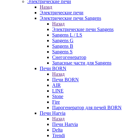
Электрические печи
Назад
Электрические печи
Электрические печи Sangens
Назад
Электрические печи Sangens
Sangens L / LS
Sangens G
Sangens B
Sangens S
Снегогенератор
Запасные части для Sangens
Печи BORN
Назад
Печи BORN
AIR
LINE
Stone
Fire
Парогенератор для печей BORN
Печи Harvia
Назад
Печи Harvia
Delta
Trendi