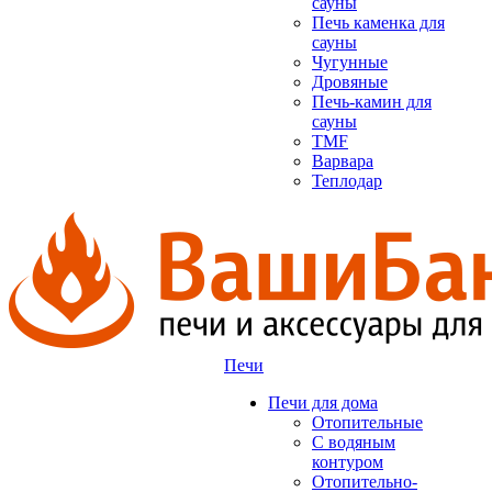
сауны
Печь каменка для
сауны
Чугунные
Дровяные
Печь-камин для
сауны
TMF
Варвара
Теплодар
Печи
Печи для дома
Отопительные
C водяным
контуром
Отопительно-