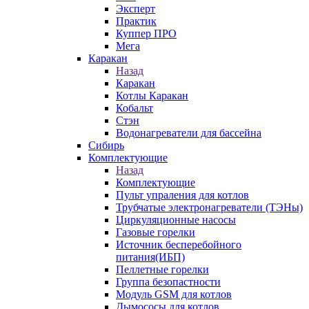
Эксперт
Практик
Куппер ПРО
Мега
Каракан
Назад
Каракан
Котлы Каракан
Кобальт
Стэн
Водонагреватели для бассейна
Сибирь
Комплектующие
Назад
Комплектующие
Пульт упраления для котлов
Трубчатые электронагреватели (ТЭНы)
Циркуляционные насосы
Газовые горелки
Источник бесперебойного
питания(ИБП)
Пеллетные горелки
Группа безопастности
Модуль GSM для котлов
Дымососы для котлов