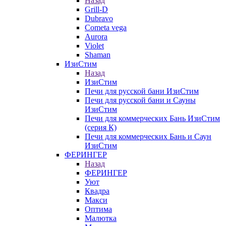
Назад
Grill-D
Dubravo
Cometa vega
Aurora
Violet
Shaman
ИзиСтим
Назад
ИзиСтим
Печи для русской бани ИзиСтим
Печи для русской бани и Сауны
ИзиСтим
Печи для коммерческих Бань ИзиСтим
(серия К)
Печи для коммерческих Бань и Саун
ИзиСтим
ФЕРИНГЕР
Назад
ФЕРИНГЕР
Уют
Квадра
Макси
Оптима
Малютка