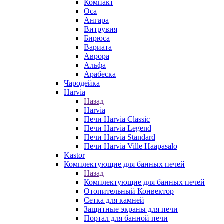
Компакт
Оса
Ангара
Витрувия
Бирюса
Вариата
Аврора
Альфа
Арабеска
Чародейка
Harvia
Назад
Harvia
Печи Harvia Classic
Печи Harvia Legend
Печи Harvia Standard
Печи Harvia Ville Haapasalo
Kastor
Комплектующие для банных печей
Назад
Комплектующие для банных печей
Отопительный Конвектор
Сетка для камней
Защитные экраны для печи
Портал для банной печи