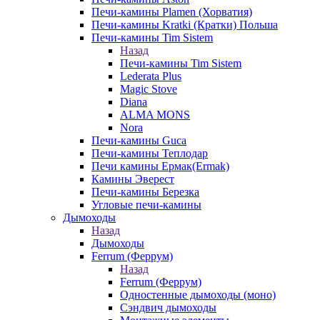
Печи-камины Plamen (Хорватия)
Печи-камины Kratki (Кратки) Польша
Печи-камины Tim Sistem
Назад
Печи-камины Tim Sistem
Lederata Plus
Magic Stove
Diana
ALMA MONS
Nora
Печи-камины Guca
Печи-камины Теплодар
Печи камины Ермак(Ermak)
Камины Эверест
Печи-камины Березка
Угловые печи-камины
Дымоходы
Назад
Дымоходы
Ferrum (Феррум)
Назад
Ferrum (Феррум)
Одностенные дымоходы (моно)
Сэндвич дымоходы