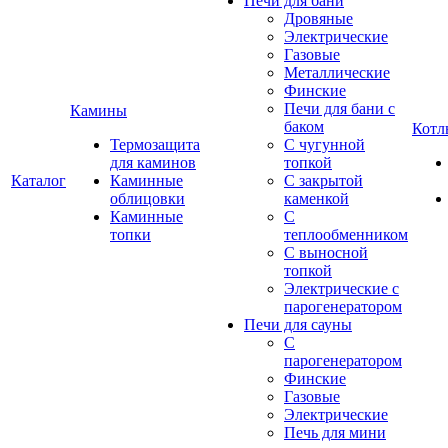
Печи для бани
Дровяные
Электрические
Газовые
Металлические
Финские
Печи для бани с
Камины
баком
Котл
Термозащита
С чугунной
для каминов
топкой
Каталог
Каминные
С закрытой
облицовки
каменкой
Каминные
С
топки
теплообменником
С выносной
топкой
Электрические с
парогенератором
Печи для сауны
С
парогенератором
Финские
Газовые
Электрические
Печь для мини