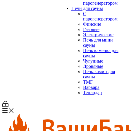
парогенератором
Печи для сауны
С
парогенератором
Финские
Газовые
Электрические
Печь для мини
сауны
Печь каменка для
сауны
Чугунные
Дровяные
Печь-камин для
сауны
TMF
Варвара
Теплодар