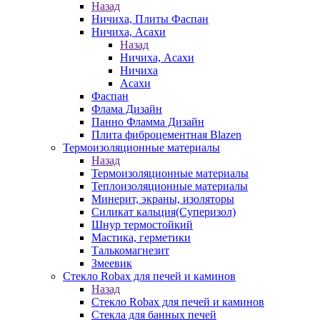
Назад
Ничиха, Плиты Фаспан
Ничиха, Асахи
Назад
Ничиха, Асахи
Ничиха
Асахи
Фаспан
Флама Дизайн
Панно Фламма Дизайн
Плита фиброцементная Blazen
Термоизоляционные материалы
Назад
Термоизоляционные материалы
Теплоизоляционные материалы
Минерит, экраны, изоляторы
Силикат кальция(Суперизол)
Шнур термостойкий
Мастика, герметики
Талькомагнезит
Змеевик
Стекло Robax для печей и каминов
Назад
Стекло Robax для печей и каминов
Стекла для банных печей