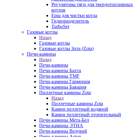
Регуляторы тяги для твердотопливных
котлов
Ерш для чистки котла
Гидроразделитель
TurboSet
Газовые котлы
Назад
Газовые котлы
Газовые котлы Зота (Zota)
Печи-камины
Назад
Печи-камины
Печи-камины Бахта
Печи-камины TMF
Печи-камины Гармония
Печи-камины Бавария
Пиллетные камины Zota
Назад
Пиллетные камины Zota
Камин пеллетный водяной
Камин пеллетный отопительный
Печи-камины Мета-Бел
Печи-камины ЭТНА
Печи-камины Везувий
Печи-камины Aston