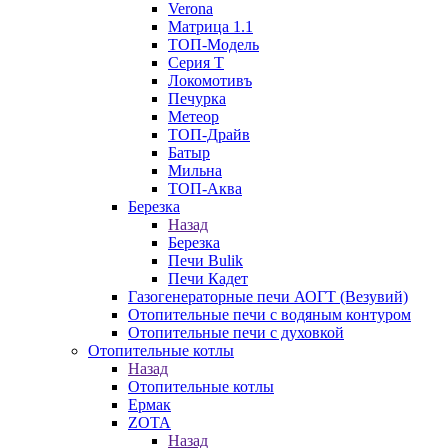
Verona
Матрица 1.1
ТОП-Модель
Серия Т
Локомотивъ
Печурка
Метеор
ТОП-Драйв
Батыр
Мильна
ТОП-Аква
Березка
Назад
Березка
Печи Bulik
Печи Кадет
Газогенераторные печи АОГТ (Везувий)
Отопительные печи с водяным контуром
Отопительные печи с духовкой
Отопительные котлы
Назад
Отопительные котлы
Ермак
ZOTA
Назад