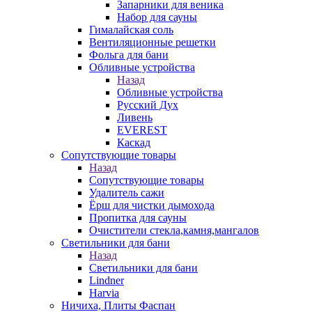
Запарники для веника
Набор для сауны
Гималайская соль
Вентиляционные решетки
Фольга для бани
Обливные устройства
Назад
Обливные устройства
Русский Дух
Ливень
EVEREST
Каскад
Сопутствующие товары
Назад
Сопутствующие товары
Удалитель сажи
Ёрш для чистки дымохода
Пропитка для сауны
Очистители стекла,камня,мангалов
Светильники для бани
Назад
Светильники для бани
Lindner
Harvia
Ничиха, Плиты Фаспан