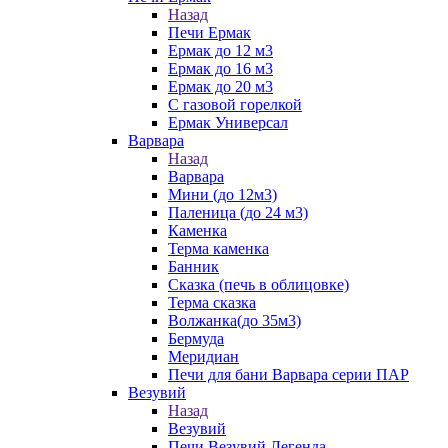
Назад
Печи Ермак
Ермак до 12 м3
Ермак до 16 м3
Ермак до 20 м3
С газовой горелкой
Ермак Универсал
Варвара
Назад
Варвара
Мини (до 12м3)
Паленица (до 24 м3)
Каменка
Терма каменка
Банник
Сказка (печь в облицовке)
Терма сказка
Волжанка(до 35м3)
Бермуда
Меридиан
Печи для бани Варвара серии ПАР
Везувий
Назад
Везувий
Печи Везувий Легенда