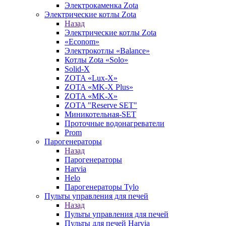
Электрокаменка Zota
Электрические котлы Zota
Назад
Электрические котлы Zota
«Econom»
Электрокотлы «Balance»
Котлы Zota «Solo»
Solid-X
ZOTA «Lux-X»
ZOTA «MK-X Plus»
ZOTA «MK-X»
ZOTA "Reserve SET"
Миникотельная-SET
Проточные водонагреватели
Prom
Парогенераторы
Назад
Парогенераторы
Harvia
Helo
Парогенераторы Tylo
Пульты управления для печей
Назад
Пульты управления для печей
Пульты для печей Harvia