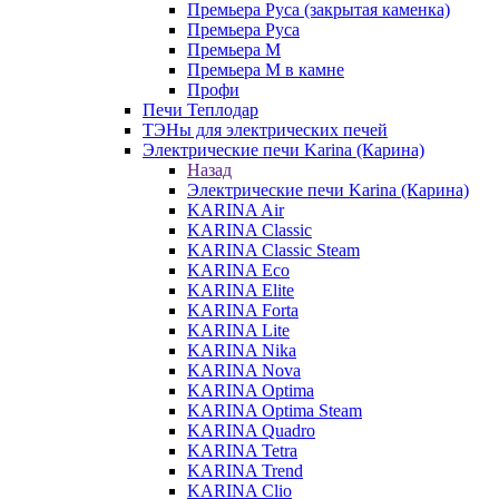
Премьера Руса (закрытая каменка)
Премьера Руса
Премьера М
Премьера М в камне
Профи
Печи Теплодар
ТЭНы для электрических печей
Электрические печи Karina (Карина)
Назад
Электрические печи Karina (Карина)
KARINA Air
KARINA Classic
KARINA Classic Steam
KARINA Eco
KARINA Elite
KARINA Forta
KARINA Lite
KARINA Nika
KARINA Nova
KARINA Optima
KARINA Optima Steam
KARINA Quadro
KARINA Tetra
KARINA Trend
KARINA Clio