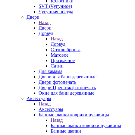
Колосники
SVT (Чугунное)
Чугунная посуда
Двери
Назад
Двери
Дорвуд
Назад
Дорвуд
Стекло бронза
Матовое
Прозрачное
Сатин
Для хамама
Двери для бани деревянные
Двери фотопечать
Двери Престиж фотопечать
Окна для бани деревянные
Аксессуары
Назад
Аксессуары
Банные шапки коврики рукавицы
Назад
Банные шапки коврики рукавицы
Банные шапки