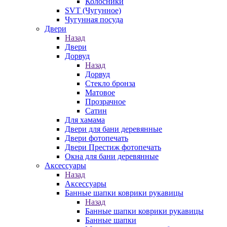
Колосники
SVT (Чугунное)
Чугунная посуда
Двери
Назад
Двери
Дорвуд
Назад
Дорвуд
Стекло бронза
Матовое
Прозрачное
Сатин
Для хамама
Двери для бани деревянные
Двери фотопечать
Двери Престиж фотопечать
Окна для бани деревянные
Аксессуары
Назад
Аксессуары
Банные шапки коврики рукавицы
Назад
Банные шапки коврики рукавицы
Банные шапки