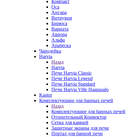
Компакт
Оса
Ангара
Витрувия
Бирюса
Вариата
Аврора
Альфа
Арабеска
Чародейка
Harvia
Назад
Harvia
Печи Harvia Classic
Печи Harvia Legend
Печи Harvia Standard
Печи Harvia Ville Haapasalo
Kastor
Комплектующие для банных печей
Назад
Комплектующие для банных печей
Отопительный Конвектор
Сетка для камней
Защитные экраны для печи
Портал для банной печи