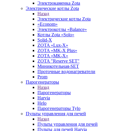
Электрокаменка Zota
Электрические котлы Zota
Назад
Электрические котлы Zota
«Econom»
Электрокотлы «Balance»
Котлы Zota «Solo»
Solid-X
ZOTA «Lux-X»
ZOTA «MK-X Plus»
ZOTA «MK-X»
ZOTA "Reserve SET"
Миникотельная-SET
Проточные водонагреватели
Prom
Парогенераторы
Назад
Парогенераторы
Harvia
Helo
Парогенераторы Tylo
Пульты управления для печей
Назад
Пульты управления для печей
Пульты для печей Harvia