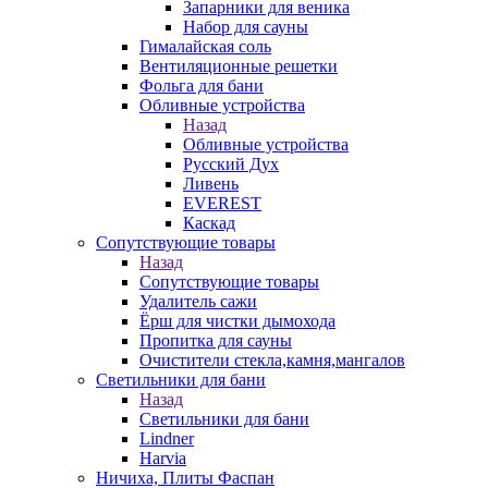
Запарники для веника
Набор для сауны
Гималайская соль
Вентиляционные решетки
Фольга для бани
Обливные устройства
Назад
Обливные устройства
Русский Дух
Ливень
EVEREST
Каскад
Сопутствующие товары
Назад
Сопутствующие товары
Удалитель сажи
Ёрш для чистки дымохода
Пропитка для сауны
Очистители стекла,камня,мангалов
Светильники для бани
Назад
Светильники для бани
Lindner
Harvia
Ничиха, Плиты Фаспан