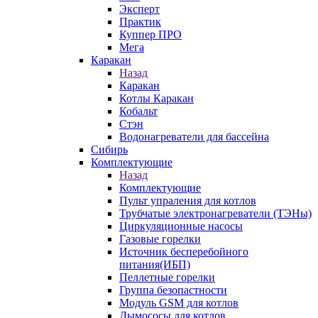
Эксперт
Практик
Куппер ПРО
Мега
Каракан
Назад
Каракан
Котлы Каракан
Кобальт
Стэн
Водонагреватели для бассейна
Сибирь
Комплектующие
Назад
Комплектующие
Пульт упраления для котлов
Трубчатые электронагреватели (ТЭНы)
Циркуляционные насосы
Газовые горелки
Источник бесперебойного
питания(ИБП)
Пеллетные горелки
Группа безопастности
Модуль GSM для котлов
Дымососы для котлов