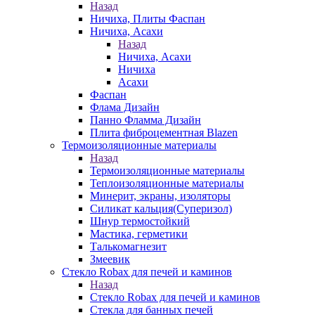
Назад
Ничиха, Плиты Фаспан
Ничиха, Асахи
Назад
Ничиха, Асахи
Ничиха
Асахи
Фаспан
Флама Дизайн
Панно Фламма Дизайн
Плита фиброцементная Blazen
Термоизоляционные материалы
Назад
Термоизоляционные материалы
Теплоизоляционные материалы
Минерит, экраны, изоляторы
Силикат кальция(Суперизол)
Шнур термостойкий
Мастика, герметики
Талькомагнезит
Змеевик
Стекло Robax для печей и каминов
Назад
Стекло Robax для печей и каминов
Стекла для банных печей