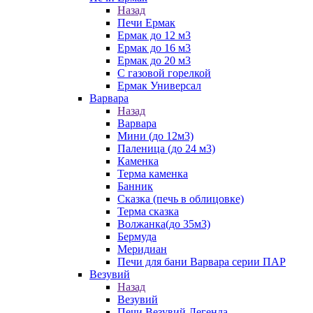
Назад
Печи Ермак
Ермак до 12 м3
Ермак до 16 м3
Ермак до 20 м3
С газовой горелкой
Ермак Универсал
Варвара
Назад
Варвара
Мини (до 12м3)
Паленица (до 24 м3)
Каменка
Терма каменка
Банник
Сказка (печь в облицовке)
Терма сказка
Волжанка(до 35м3)
Бермуда
Меридиан
Печи для бани Варвара серии ПАР
Везувий
Назад
Везувий
Печи Везувий Легенда