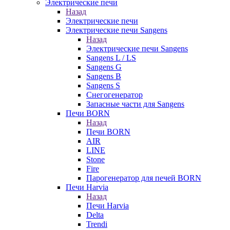
Электрические печи
Назад
Электрические печи
Электрические печи Sangens
Назад
Электрические печи Sangens
Sangens L / LS
Sangens G
Sangens B
Sangens S
Снегогенератор
Запасные части для Sangens
Печи BORN
Назад
Печи BORN
AIR
LINE
Stone
Fire
Парогенератор для печей BORN
Печи Harvia
Назад
Печи Harvia
Delta
Trendi