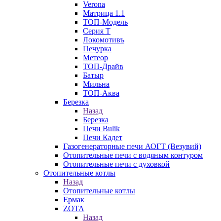
Verona
Матрица 1.1
ТОП-Модель
Серия Т
Локомотивъ
Печурка
Метеор
ТОП-Драйв
Батыр
Мильна
ТОП-Аква
Березка
Назад
Березка
Печи Bulik
Печи Кадет
Газогенераторные печи АОГТ (Везувий)
Отопительные печи с водяным контуром
Отопительные печи с духовкой
Отопительные котлы
Назад
Отопительные котлы
Ермак
ZOTA
Назад