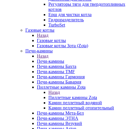
Регуляторы тяги для твердотопливных
котлов
Ерш для чистки котла
Гидроразделитель
TurboSet
Газовые котлы
Назад
Газовые котлы
Газовые котлы Зота (Zota)
Печи-камины
Назад
Печи-камины
Печи-камины Бахта
Печи-камины TMF
Печи-камины Гармония
Печи-камины Бавария
Пиллетные камины Zota
Назад
Пиллетные камины Zota
Камин пеллетный водяной
Камин пеллетный отопительный
Печи-камины Мета-Бел
Печи-камины ЭТНА
Печи-камины Везувий
Печи-камины Aston