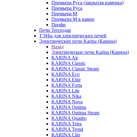
Премьера Руса (закрытая каменка)
Премьера Руса
Премьера М
Премьера М в камне
Профи
Печи Теплодар
ТЭНы для электрических печей
Электрические печи Karina (Карина)
Назад
Электрические печи Karina (Карина)
KARINA Air
KARINA Classic
KARINA Classic Steam
KARINA Eco
KARINA Elite
KARINA Forta
KARINA Lite
KARINA Nika
KARINA Nova
KARINA Optima
KARINA Optima Steam
KARINA Quadro
KARINA Tetra
KARINA Trend
KARINA Clio