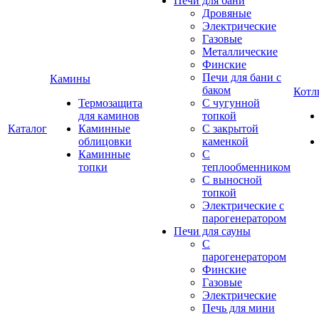
Печи для бани
Дровяные
Электрические
Газовые
Металлические
Финские
Печи для бани с
Камины
баком
Котл
Термозащита
С чугунной
для каминов
топкой
Каталог
Каминные
С закрытой
облицовки
каменкой
Каминные
С
топки
теплообменником
С выносной
топкой
Электрические с
парогенератором
Печи для сауны
С
парогенератором
Финские
Газовые
Электрические
Печь для мини