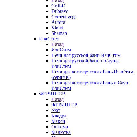
Назад
Grill-D
Dubravo
Cometa vega
Aurora
Violet
Shaman
ИзиСтим
Назад
ИзиСтим
Печи для русской бани ИзиСтим
Печи для русской бани и Сауны
ИзиСтим
Печи для коммерческих Бань ИзиСтим
(серия К)
Печи для коммерческих Бань и Саун
ИзиСтим
ФЕРИНГЕР
Назад
ФЕРИНГЕР
Уют
Квадра
Макси
Оптима
Малютка