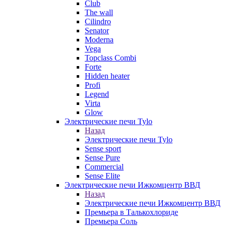
Club
The wall
Cilindro
Senator
Moderna
Vega
Topclass Combi
Forte
Hidden heater
Profi
Legend
Virta
Glow
Электрические печи Tylo
Назад
Электрические печи Tylo
Sense sport
Sense Pure
Commercial
Sense Elite
Электрические печи Ижкомцентр ВВД
Назад
Электрические печи Ижкомцентр ВВД
Премьера в Талькохлориде
Премьера Cоль