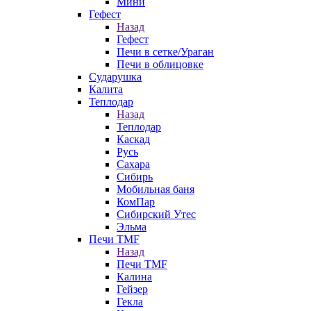
Мини
Гефест
Назад
Гефест
Печи в сетке/Ураган
Печи в облицовке
Сударушка
Калита
Теплодар
Назад
Теплодар
Каскад
Русь
Сахара
Сибирь
Мобильная баня
КомПар
Сибирский Утес
Эльма
Печи TMF
Назад
Печи TMF
Калина
Гейзер
Гекла