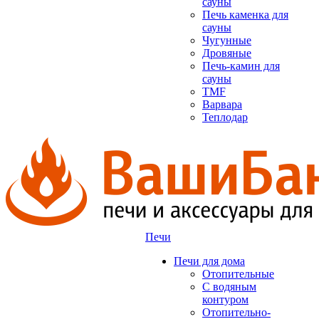
сауны
Печь каменка для
сауны
Чугунные
Дровяные
Печь-камин для
сауны
TMF
Варвара
Теплодар
Печи
Печи для дома
Отопительные
C водяным
контуром
Отопительно-