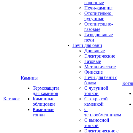
варочные
Печи-камины
Отопительно-
чугунные
Отопительно-
газовые
Газодровяные
печи
Печи для бани
Дровяные
Электрические
Газовые
Металлические
Финские
Печи для бани с
Камины
баком
Котл
Термозащита
С чугунной
для каминов
топкой
Каталог
Каминные
С закрытой
облицовки
каменкой
Каминные
С
топки
теплообменником
С выносной
топкой
Электрические с