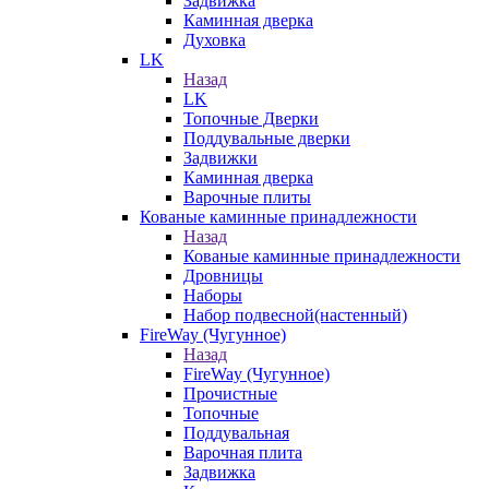
Задвижка
Каминная дверка
Духовка
LK
Назад
LK
Топочные Дверки
Поддувальные дверки
Задвижки
Каминная дверка
Варочные плиты
Кованые каминные принадлежности
Назад
Кованые каминные принадлежности
Дровницы
Наборы
Набор подвесной(настенный)
FireWay (Чугунное)
Назад
FireWay (Чугунное)
Прочистные
Топочные
Поддувальная
Варочная плита
Задвижка