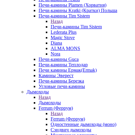
Печи-камины Plamen (Хорватия)
Печи-камины Kratki (Кратки) Польша
Печи-камины Tim Sistem
Назад
Печи-камины Tim Sistem
Lederata Plus
Magic Stove
Diana
ALMA MONS
Nora
Печи-камины Guca
Печи-камины Теплодар
Печи камины Ермак(Ermak)
Камины Эверест
Печи-камины Березка
Угловые печи-камины
Дымоходы
Назад
Дымоходы
Ferrum (Феррум)
Назад
Ferrum (Феррум)
Одностенные дымоходы (моно)
Сэндвич дымоходы