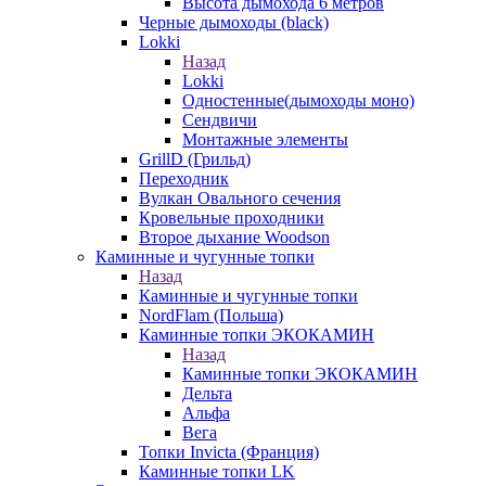
Высота дымохода 6 метров
Черные дымоходы (black)
Lokki
Назад
Lokki
Одностенные(дымоходы моно)
Сендвичи
Монтажные элементы
GrillD (Грильд)
Переходник
Вулкан Овального сечения
Кровельные проходники
Второе дыхание Woodson
Каминные и чугунные топки
Назад
Каминные и чугунные топки
NordFlam (Польша)
Каминные топки ЭКОКАМИН
Назад
Каминные топки ЭКОКАМИН
Дельта
Альфа
Вега
Топки Invicta (Франция)
Каминные топки LK