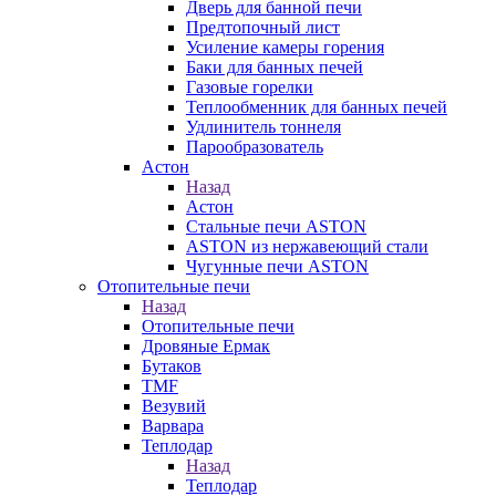
Дверь для банной печи
Предтопочный лист
Усиление камеры горения
Баки для банных печей
Газовые горелки
Теплообменник для банных печей
Удлинитель тоннеля
Парообразователь
Астон
Назад
Астон
Стальные печи ASTON
ASTON из нержавеющий стали
Чугунные печи ASTON
Отопительные печи
Назад
Отопительные печи
Дровяные Ермак
Бутаков
TMF
Везувий
Варвара
Теплодар
Назад
Теплодар