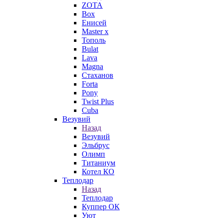
ZOTA
Box
Енисей
Master x
Тополь
Bulat
Lava
Magna
Стаханов
Forta
Pony
Twist Plus
Cuba
Везувий
Назад
Везувий
Эльбрус
Олимп
Титаниум
Котел КО
Теплодар
Назад
Теплодар
Куппер ОК
Уют