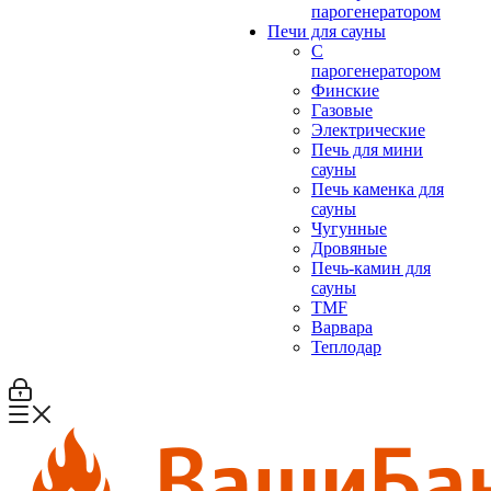
парогенератором
Печи для сауны
С
парогенератором
Финские
Газовые
Электрические
Печь для мини
сауны
Печь каменка для
сауны
Чугунные
Дровяные
Печь-камин для
сауны
TMF
Варвара
Теплодар