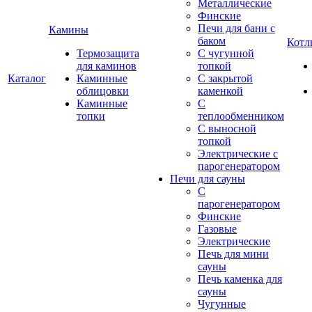
Металлические
Финские
Печи для бани с
Камины
баком
Котл
Термозащита
С чугунной
для каминов
топкой
Каталог
Каминные
С закрытой
облицовки
каменкой
Каминные
С
топки
теплообменником
С выносной
топкой
Электрические с
парогенератором
Печи для сауны
С
парогенератором
Финские
Газовые
Электрические
Печь для мини
сауны
Печь каменка для
сауны
Чугунные