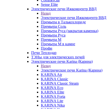
Commercial
Sense Elite
Электрические печи Ижкомцентр ВВД
Назад
Электрические печи Ижкомцентр ВВД
Премьера в Талькохлориде
Премьера Cоль
Премьера Руса (закрытая каменка)
Премьера Руса
Премьера М
Премьера М в камне
Профи
Печи Теплодар
ТЭНы для электрических печей
Электрические печи Karina (Карина)
Назад
Электрические печи Karina (Карина)
KARINA Air
KARINA Classic
KARINA Classic Steam
KARINA Eco
KARINA Elite
KARINA Forta
KARINA Lite
KARINA Nika