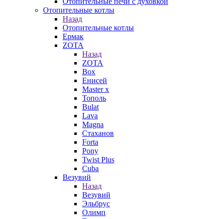
Отопительные печи с духовкой
Отопительные котлы
Назад
Отопительные котлы
Ермак
ZOTA
Назад
ZOTA
Box
Енисей
Master x
Тополь
Bulat
Lava
Magna
Стаханов
Forta
Pony
Twist Plus
Cuba
Везувий
Назад
Везувий
Эльбрус
Олимп