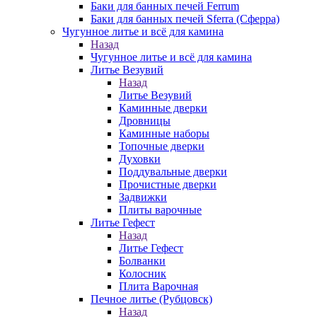
Баки для банных печей Ferrum
Баки для банных печей Sferra (Сферра)
Чугунное литье и всё для камина
Назад
Чугунное литье и всё для камина
Литье Везувий
Назад
Литье Везувий
Каминные дверки
Дровницы
Каминные наборы
Топочные дверки
Духовки
Поддувальные дверки
Прочистные дверки
Задвижки
Плиты варочные
Литье Гефест
Назад
Литье Гефест
Болванки
Колосник
Плита Варочная
Печное литье (Рубцовск)
Назад