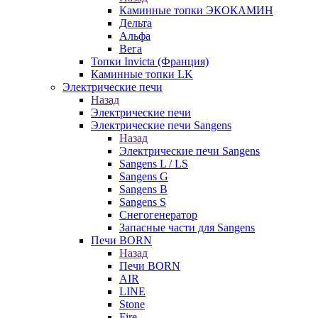
Каминные топки ЭКОКАМИН
Дельта
Альфа
Вега
Топки Invicta (Франция)
Каминные топки LK
Электрические печи
Назад
Электрические печи
Электрические печи Sangens
Назад
Электрические печи Sangens
Sangens L / LS
Sangens G
Sangens B
Sangens S
Снегогенератор
Запасные части для Sangens
Печи BORN
Назад
Печи BORN
AIR
LINE
Stone
Fire