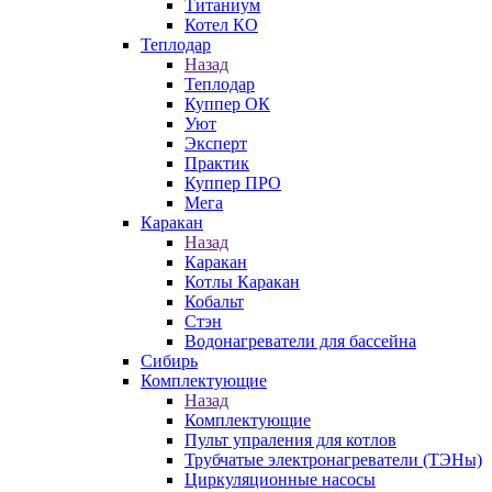
Титаниум
Котел КО
Теплодар
Назад
Теплодар
Куппер ОК
Уют
Эксперт
Практик
Куппер ПРО
Мега
Каракан
Назад
Каракан
Котлы Каракан
Кобальт
Стэн
Водонагреватели для бассейна
Сибирь
Комплектующие
Назад
Комплектующие
Пульт упраления для котлов
Трубчатые электронагреватели (ТЭНы)
Циркуляционные насосы