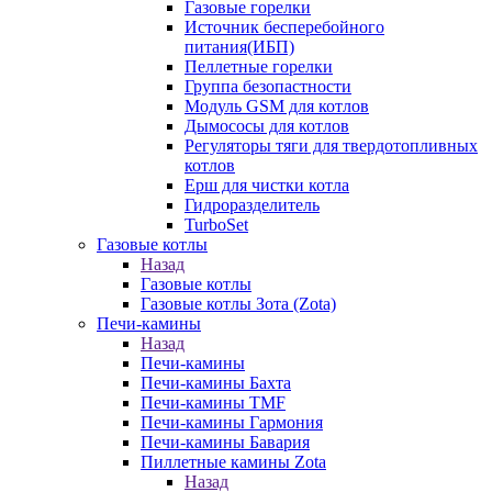
Газовые горелки
Источник бесперебойного
питания(ИБП)
Пеллетные горелки
Группа безопастности
Модуль GSM для котлов
Дымососы для котлов
Регуляторы тяги для твердотопливных
котлов
Ерш для чистки котла
Гидроразделитель
TurboSet
Газовые котлы
Назад
Газовые котлы
Газовые котлы Зота (Zota)
Печи-камины
Назад
Печи-камины
Печи-камины Бахта
Печи-камины TMF
Печи-камины Гармония
Печи-камины Бавария
Пиллетные камины Zota
Назад