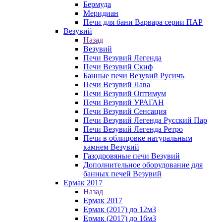
Бермуда
Меридиан
Печи для бани Варвара серии ПАР
Везувий
Назад
Везувий
Печи Везувий Легенда
Печи Везувий Скиф
Банные печи Везувий Русичъ
Печи Везувий Лава
Печи Везувий Оптимум
Печи Везувий УРАГАН
Печи Везувий Сенсация
Печи Везувий Легенда Русский Пар
Печи Везувий Легенда Ретро
Печи в облицовке натуральным
камнем Везувий
Газодровяные печи Везувий
Дополнительное оборудование для
банных печей Везувий
Ермак 2017
Назад
Ермак 2017
Ермак (2017) до 12м3
Ермак (2017) до 16м3