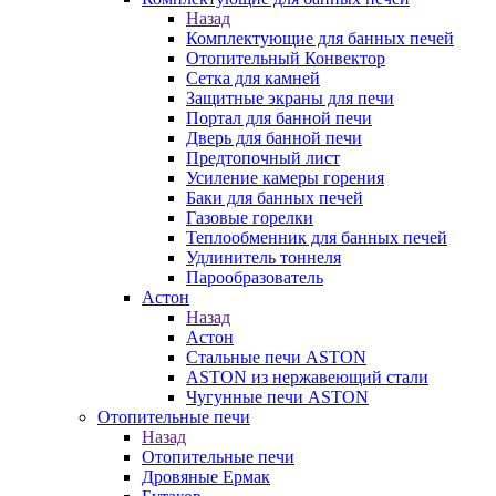
Назад
Комплектующие для банных печей
Отопительный Конвектор
Сетка для камней
Защитные экраны для печи
Портал для банной печи
Дверь для банной печи
Предтопочный лист
Усиление камеры горения
Баки для банных печей
Газовые горелки
Теплообменник для банных печей
Удлинитель тоннеля
Парообразователь
Астон
Назад
Астон
Стальные печи ASTON
ASTON из нержавеющий стали
Чугунные печи ASTON
Отопительные печи
Назад
Отопительные печи
Дровяные Ермак