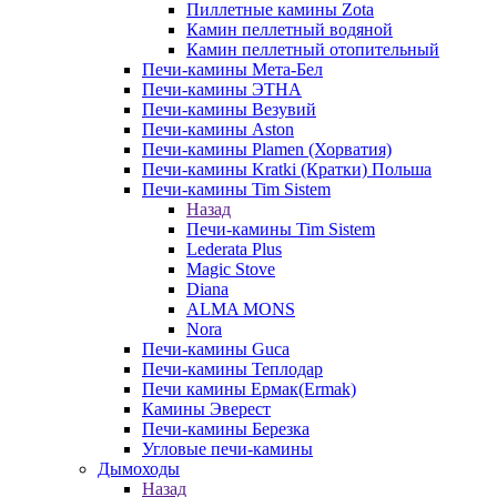
Пиллетные камины Zota
Камин пеллетный водяной
Камин пеллетный отопительный
Печи-камины Мета-Бел
Печи-камины ЭТНА
Печи-камины Везувий
Печи-камины Aston
Печи-камины Plamen (Хорватия)
Печи-камины Kratki (Кратки) Польша
Печи-камины Tim Sistem
Назад
Печи-камины Tim Sistem
Lederata Plus
Magic Stove
Diana
ALMA MONS
Nora
Печи-камины Guca
Печи-камины Теплодар
Печи камины Ермак(Ermak)
Камины Эверест
Печи-камины Березка
Угловые печи-камины
Дымоходы
Назад