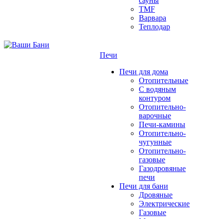
сауны
TMF
Варвара
Теплодар
Печи
Печи для дома
Отопительные
C водяным
контуром
Отопительно-
варочные
Печи-камины
Отопительно-
чугунные
Отопительно-
газовые
Газодровяные
печи
Печи для бани
Дровяные
Электрические
Газовые