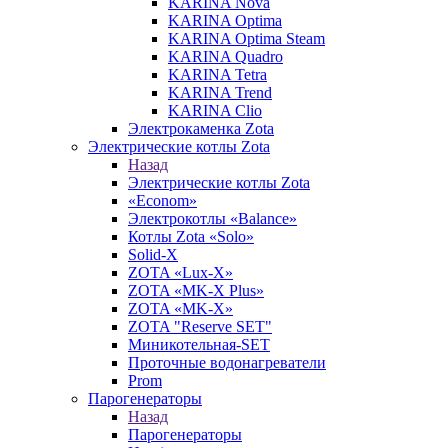
KARINA Nova
KARINA Optima
KARINA Optima Steam
KARINA Quadro
KARINA Tetra
KARINA Trend
KARINA Clio
Электрокаменка Zota
Электрические котлы Zota
Назад
Электрические котлы Zota
«Econom»
Электрокотлы «Balance»
Котлы Zota «Solo»
Solid-X
ZOTA «Lux-X»
ZOTA «MK-X Plus»
ZOTA «MK-X»
ZOTA "Reserve SET"
Миникотельная-SET
Проточные водонагреватели
Prom
Парогенераторы
Назад
Парогенераторы