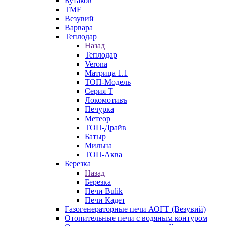
Бутаков
TMF
Везувий
Варвара
Теплодар
Назад
Теплодар
Verona
Матрица 1.1
ТОП-Модель
Серия Т
Локомотивъ
Печурка
Метеор
ТОП-Драйв
Батыр
Мильна
ТОП-Аква
Березка
Назад
Березка
Печи Bulik
Печи Кадет
Газогенераторные печи АОГТ (Везувий)
Отопительные печи с водяным контуром