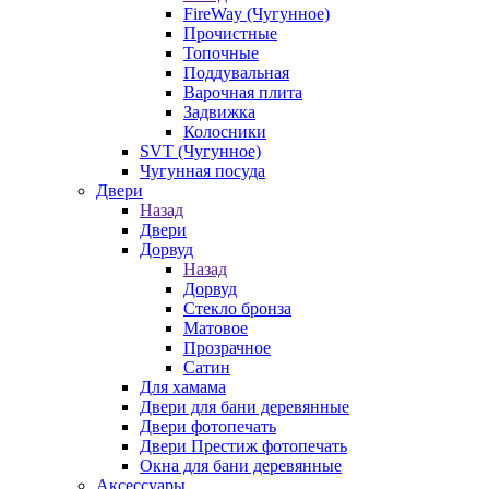
FireWay (Чугунное)
Прочистные
Топочные
Поддувальная
Варочная плита
Задвижка
Колосники
SVT (Чугунное)
Чугунная посуда
Двери
Назад
Двери
Дорвуд
Назад
Дорвуд
Стекло бронза
Матовое
Прозрачное
Сатин
Для хамама
Двери для бани деревянные
Двери фотопечать
Двери Престиж фотопечать
Окна для бани деревянные
Аксессуары