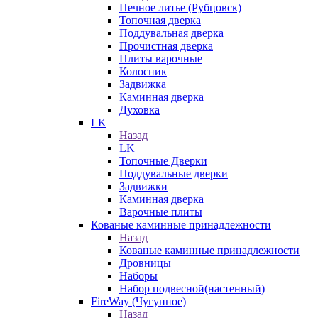
Печное литье (Рубцовск)
Топочная дверка
Поддувальная дверка
Прочистная дверка
Плиты варочные
Колосник
Задвижка
Каминная дверка
Духовка
LK
Назад
LK
Топочные Дверки
Поддувальные дверки
Задвижки
Каминная дверка
Варочные плиты
Кованые каминные принадлежности
Назад
Кованые каминные принадлежности
Дровницы
Наборы
Набор подвесной(настенный)
FireWay (Чугунное)
Назад