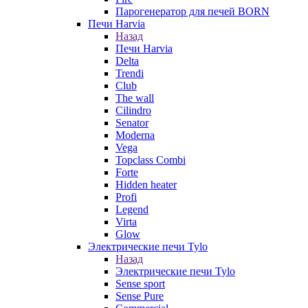
Парогенератор для печей BORN
Печи Harvia
Назад
Печи Harvia
Delta
Trendi
Club
The wall
Cilindro
Senator
Moderna
Vega
Topclass Combi
Forte
Hidden heater
Profi
Legend
Virta
Glow
Электрические печи Tylo
Назад
Электрические печи Tylo
Sense sport
Sense Pure