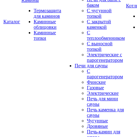
Камины
баком
Котл
Термозащита
С чугунной
для каминов
топкой
Каталог
Каминные
С закрытой
облицовки
каменкой
Каминные
С
топки
теплообменником
С выносной
топкой
Электрические с
парогенератором
Печи для сауны
С
парогенератором
Финские
Газовые
Электрические
Печь для мини
сауны
Печь каменка для
сауны
Чугунные
Дровяные
Печь-камин для