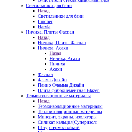
Очистители стекла,камня,мангалов
Светильники для бани
Назад
Светильники для бани
Lindner
Harvia
Ничиха, Плиты Фаспан
Назад
Ничиха, Плиты Фаспан
Ничиха, Асахи
Назад
Ничиха, Асахи
Ничиха
Асахи
Фаспан
Флама Дизайн
Панно Фламма Дизайн
Плита фиброцементная Blazen
Термоизоляционные материалы
Назад
Термоизоляционные материалы
Теплоизоляционные материалы
Минерит, экраны, изоляторы
Силикат кальция(Суперизол)
Шнур термостойкий