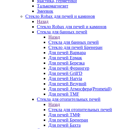
Мастика, герметики
Талькомагнезит
Змеевик
Стекло Robax для печей и каминов
Назад
Стекло Robax для печей и каминов
Стекла для банных печей
Назад
Стекла для банных печей
Стекло для печей Бренеран
Для печей Варвара
Для печей Ермак
Для печей Березка
Для печей Ферингер
Для печей Grill'D
Для печей Harvia
Для печей Везувий
Для печей Атмосфера(Prometall)
Для печей TMF
Стекла для отопительных печей
Назад
Стекла для отопительных печей
Для печей ТМФ
Для печей Бренеран
Для печей Бахта