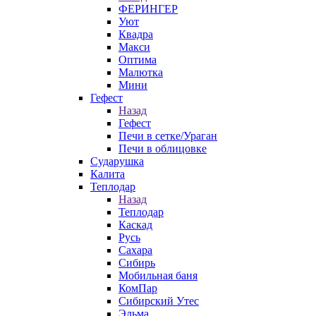
ФЕРИНГЕР
Уют
Квадра
Макси
Оптима
Малютка
Мини
Гефест
Назад
Гефест
Печи в сетке/Ураган
Печи в облицовке
Сударушка
Калита
Теплодар
Назад
Теплодар
Каскад
Русь
Сахара
Сибирь
Мобильная баня
КомПар
Сибирский Утес
Эльма