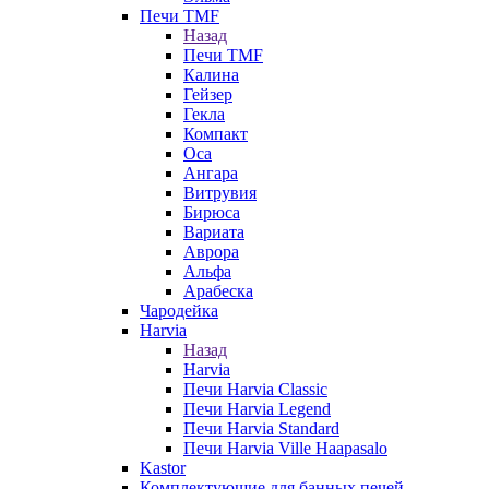
Печи TMF
Назад
Печи TMF
Калина
Гейзер
Гекла
Компакт
Оса
Ангара
Витрувия
Бирюса
Вариата
Аврора
Альфа
Арабеска
Чародейка
Harvia
Назад
Harvia
Печи Harvia Classic
Печи Harvia Legend
Печи Harvia Standard
Печи Harvia Ville Haapasalo
Kastor
Комплектующие для банных печей