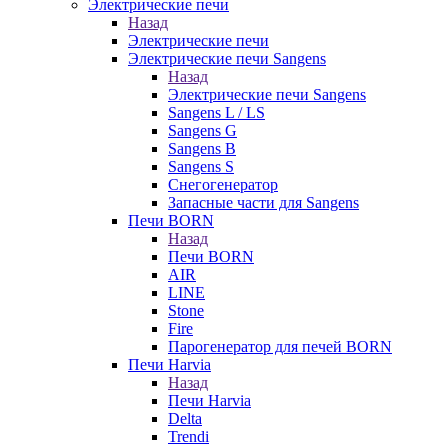
Электрические печи
Назад
Электрические печи
Электрические печи Sangens
Назад
Электрические печи Sangens
Sangens L / LS
Sangens G
Sangens B
Sangens S
Снегогенератор
Запасные части для Sangens
Печи BORN
Назад
Печи BORN
AIR
LINE
Stone
Fire
Парогенератор для печей BORN
Печи Harvia
Назад
Печи Harvia
Delta
Trendi