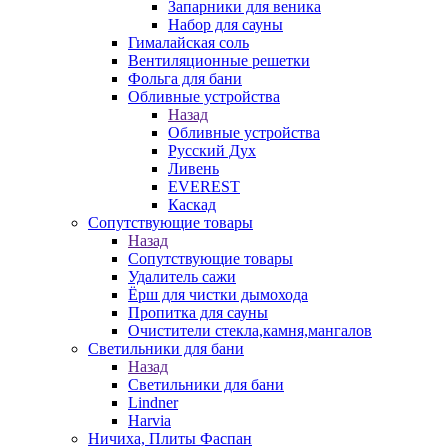
Запарники для веника
Набор для сауны
Гималайская соль
Вентиляционные решетки
Фольга для бани
Обливные устройства
Назад
Обливные устройства
Русский Дух
Ливень
EVEREST
Каскад
Сопутствующие товары
Назад
Сопутствующие товары
Удалитель сажи
Ёрш для чистки дымохода
Пропитка для сауны
Очистители стекла,камня,мангалов
Светильники для бани
Назад
Светильники для бани
Lindner
Harvia
Ничиха, Плиты Фаспан