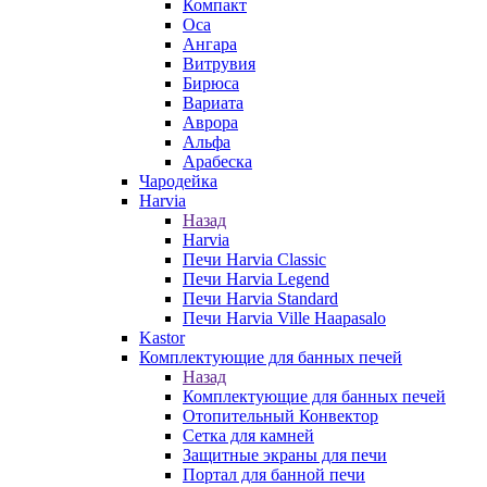
Компакт
Оса
Ангара
Витрувия
Бирюса
Вариата
Аврора
Альфа
Арабеска
Чародейка
Harvia
Назад
Harvia
Печи Harvia Classic
Печи Harvia Legend
Печи Harvia Standard
Печи Harvia Ville Haapasalo
Kastor
Комплектующие для банных печей
Назад
Комплектующие для банных печей
Отопительный Конвектор
Сетка для камней
Защитные экраны для печи
Портал для банной печи