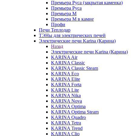
Премьера Руса (закрытая каменка)
Премьера Руса
Премьера М
Премьера М в камне
Профи
Печи Теплодар
ТЭНы для электрических печей
Электрические печи Karina (Карина)
Назад
Электрические печи Karina (Карина)
KARINA Air
KARINA Classic
KARINA Classic Steam
KARINA Eco
KARINA Elite
KARINA Forta
KARINA Lite
KARINA Nika
KARINA Nova
KARINA Optima
KARINA Optima Steam
KARINA Quadro
KARINA Tetra
KARINA Trend
KARINA Clio