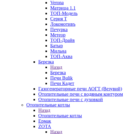
Verona
Матрица 1.1
ТОП-Модель
Серия Т
Локомотивъ
Печурка
Метеор
ТОП-Драйв
Батыр
Мильна
ТОП-Аква
Березка
Назад
Березка
Печи Bulik
Печи Кадет
Газогенераторные печи АОГТ (Везувий)
Отопительные печи с водяным контуром
Отопительные печи с духовкой
Отопительные котлы
Назад
Отопительные котлы
Ермак
ZOTA
Назад