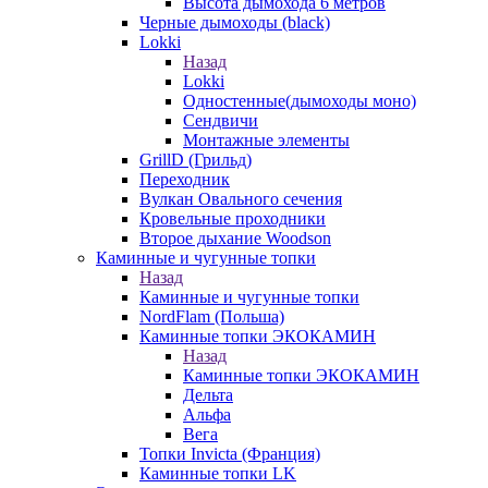
Высота дымохода 6 метров
Черные дымоходы (black)
Lokki
Назад
Lokki
Одностенные(дымоходы моно)
Сендвичи
Монтажные элементы
GrillD (Грильд)
Переходник
Вулкан Овального сечения
Кровельные проходники
Второе дыхание Woodson
Каминные и чугунные топки
Назад
Каминные и чугунные топки
NordFlam (Польша)
Каминные топки ЭКОКАМИН
Назад
Каминные топки ЭКОКАМИН
Дельта
Альфа
Вега
Топки Invicta (Франция)
Каминные топки LK