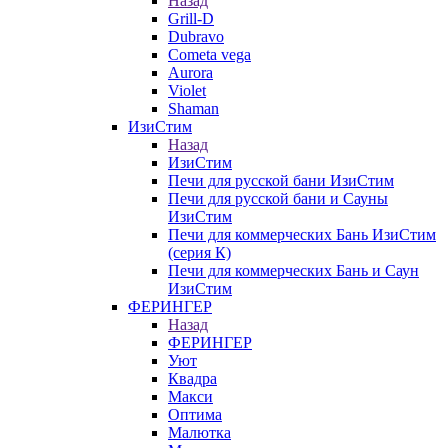
Назад
Grill-D
Dubravo
Cometa vega
Aurora
Violet
Shaman
ИзиСтим
Назад
ИзиСтим
Печи для русской бани ИзиСтим
Печи для русской бани и Сауны
ИзиСтим
Печи для коммерческих Бань ИзиСтим
(серия К)
Печи для коммерческих Бань и Саун
ИзиСтим
ФЕРИНГЕР
Назад
ФЕРИНГЕР
Уют
Квадра
Макси
Оптима
Малютка