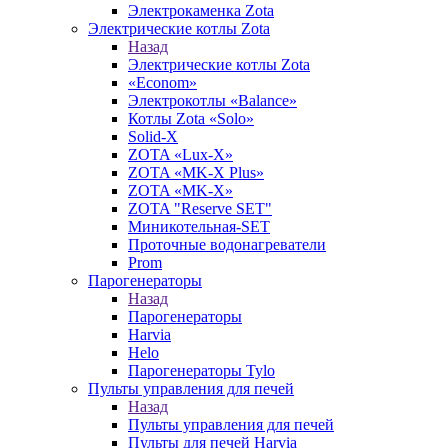
Электрокаменка Zota
Электрические котлы Zota
Назад
Электрические котлы Zota
«Econom»
Электрокотлы «Balance»
Котлы Zota «Solo»
Solid-X
ZOTA «Lux-X»
ZOTA «MK-X Plus»
ZOTA «MK-X»
ZOTA "Reserve SET"
Миникотельная-SET
Проточные водонагреватели
Prom
Парогенераторы
Назад
Парогенераторы
Harvia
Helo
Парогенераторы Tylo
Пульты управления для печей
Назад
Пульты управления для печей
Пульты для печей Harvia