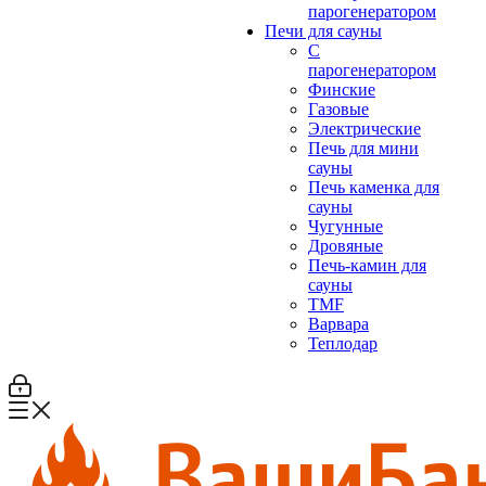
парогенератором
Печи для сауны
С
парогенератором
Финские
Газовые
Электрические
Печь для мини
сауны
Печь каменка для
сауны
Чугунные
Дровяные
Печь-камин для
сауны
TMF
Варвара
Теплодар