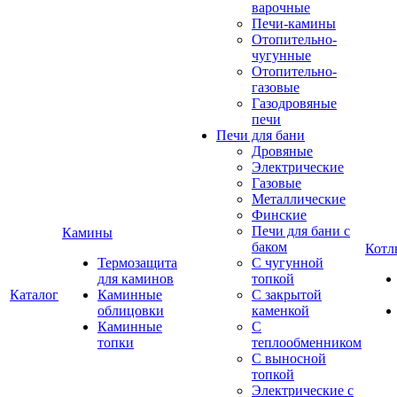
варочные
Печи-камины
Отопительно-
чугунные
Отопительно-
газовые
Газодровяные
печи
Печи для бани
Дровяные
Электрические
Газовые
Металлические
Финские
Печи для бани с
Камины
баком
Котл
Термозащита
С чугунной
для каминов
топкой
Каталог
Каминные
С закрытой
облицовки
каменкой
Каминные
С
топки
теплообменником
С выносной
топкой
Электрические с