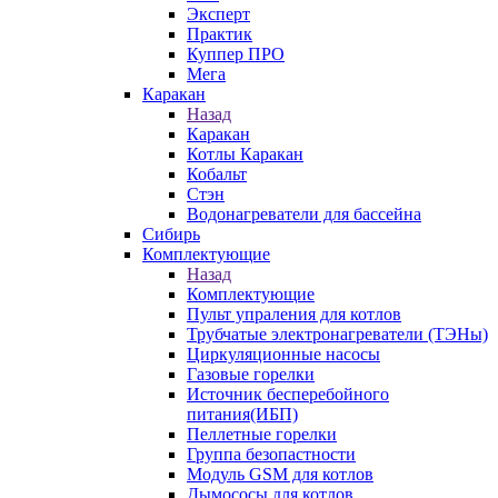
Эксперт
Практик
Куппер ПРО
Мега
Каракан
Назад
Каракан
Котлы Каракан
Кобальт
Стэн
Водонагреватели для бассейна
Сибирь
Комплектующие
Назад
Комплектующие
Пульт упраления для котлов
Трубчатые электронагреватели (ТЭНы)
Циркуляционные насосы
Газовые горелки
Источник бесперебойного
питания(ИБП)
Пеллетные горелки
Группа безопастности
Модуль GSM для котлов
Дымососы для котлов