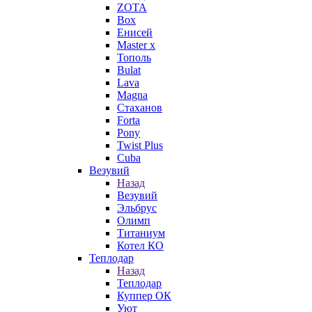
ZOTA
Box
Енисей
Master x
Тополь
Bulat
Lava
Magna
Стаханов
Forta
Pony
Twist Plus
Cuba
Везувий
Назад
Везувий
Эльбрус
Олимп
Титаниум
Котел КО
Теплодар
Назад
Теплодар
Куппер ОК
Уют