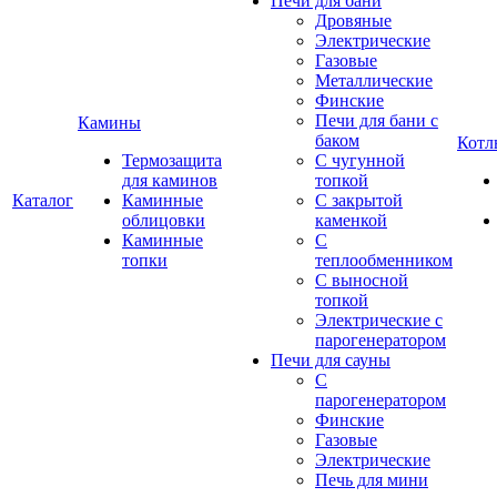
Печи для бани
Дровяные
Электрические
Газовые
Металлические
Финские
Печи для бани с
Камины
баком
Котл
Термозащита
С чугунной
для каминов
топкой
Каталог
Каминные
С закрытой
облицовки
каменкой
Каминные
С
топки
теплообменником
С выносной
топкой
Электрические с
парогенератором
Печи для сауны
С
парогенератором
Финские
Газовые
Электрические
Печь для мини