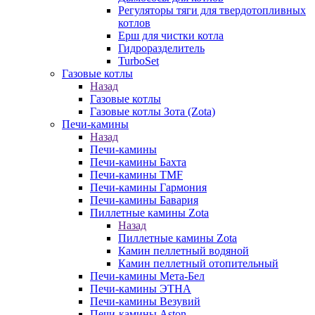
Регуляторы тяги для твердотопливных
котлов
Ерш для чистки котла
Гидроразделитель
TurboSet
Газовые котлы
Назад
Газовые котлы
Газовые котлы Зота (Zota)
Печи-камины
Назад
Печи-камины
Печи-камины Бахта
Печи-камины TMF
Печи-камины Гармония
Печи-камины Бавария
Пиллетные камины Zota
Назад
Пиллетные камины Zota
Камин пеллетный водяной
Камин пеллетный отопительный
Печи-камины Мета-Бел
Печи-камины ЭТНА
Печи-камины Везувий
Печи-камины Aston