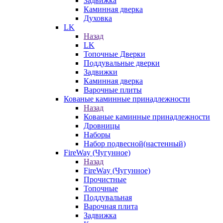
Задвижка
Каминная дверка
Духовка
LK
Назад
LK
Топочные Дверки
Поддувальные дверки
Задвижки
Каминная дверка
Варочные плиты
Кованые каминные принадлежности
Назад
Кованые каминные принадлежности
Дровницы
Наборы
Набор подвесной(настенный)
FireWay (Чугунное)
Назад
FireWay (Чугунное)
Прочистные
Топочные
Поддувальная
Варочная плита
Задвижка