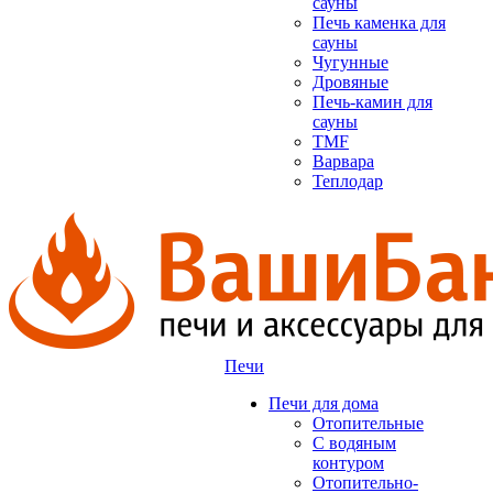
сауны
Печь каменка для
сауны
Чугунные
Дровяные
Печь-камин для
сауны
TMF
Варвара
Теплодар
Печи
Печи для дома
Отопительные
C водяным
контуром
Отопительно-