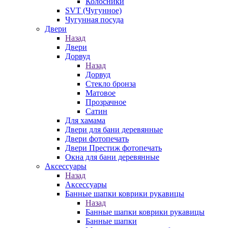
Колосники
SVT (Чугунное)
Чугунная посуда
Двери
Назад
Двери
Дорвуд
Назад
Дорвуд
Стекло бронза
Матовое
Прозрачное
Сатин
Для хамама
Двери для бани деревянные
Двери фотопечать
Двери Престиж фотопечать
Окна для бани деревянные
Аксессуары
Назад
Аксессуары
Банные шапки коврики рукавицы
Назад
Банные шапки коврики рукавицы
Банные шапки