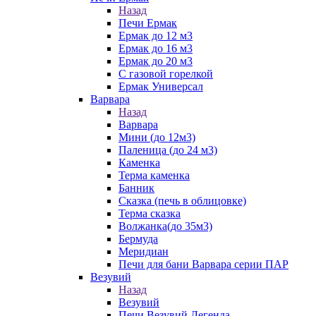
Назад
Печи Ермак
Ермак до 12 м3
Ермак до 16 м3
Ермак до 20 м3
С газовой горелкой
Ермак Универсал
Варвара
Назад
Варвара
Мини (до 12м3)
Паленица (до 24 м3)
Каменка
Терма каменка
Банник
Сказка (печь в облицовке)
Терма сказка
Волжанка(до 35м3)
Бермуда
Меридиан
Печи для бани Варвара серии ПАР
Везувий
Назад
Везувий
Печи Везувий Легенда