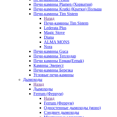
Печи-камины Plamen (Хорватия)
Печи-камины Kratki (Кратки) Польша
Печи-камины Tim Sistem
Назад
Печи-камины Tim Sistem
Lederata Plus
Magic Stove
Diana
ALMA MONS
Nora
Печи-камины Guca
Печи-камины Теплодар
Печи камины Ермак(Ermak)
Камины Эверест
Печи-камины Березка
Угловые печи-камины
Дымоходы
Назад
Дымоходы
Ferrum (Феррум)
Назад
Ferrum (Феррум)
Одностенные дымоходы (моно)
Сэндвич дымоходы