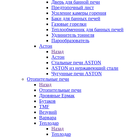
Дверь для банной печи
Предтопочный лист
Усиление камеры горения
Баки для банных печей
Газовые горелки
Теплообменник для банных печей
Удлинитель тоннеля
Парообразователь
Астон
Назад
Астон
Стальные печи ASTON
ASTON из нержавеющий стали
Чугунные печи ASTON
Отопительные печи
Назад
Отопительные печи
Дровяные Ермак
Бутаков
TMF
Везувий
Варвара
Теплодар
Назад
Теплодар