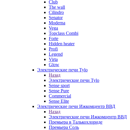
Club
The wall
Cilindro
Senator
Moderna
Vega
Topclass Combi
Forte
Hidden heater
Profi
Legend
Virta
Glow
Электрические печи Tylo
Назад
Электрические печи Tylo
Sense sport
Sense Pure
Commercial
Sense Elite
Электрические печи Ижкомцентр ВВД
Назад
Электрические печи Ижкомцентр ВВД
Премьера в Талькохлориде
Премьера Cоль