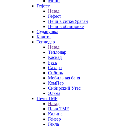
Мини
Гефест
Назад
Гефест
Печи в сетке/Ураган
Печи в облицовке
Сударушка
Калита
Теплодар
Назад
Теплодар
Каскад
Русь
Сахара
Сибирь
Мобильная баня
КомПар
Сибирский Утес
Эльма
Печи TMF
Назад
Печи TMF
Калина
Гейзер
Гекла