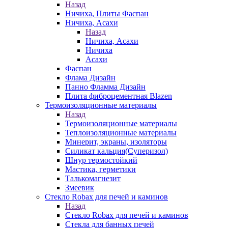
Назад
Ничиха, Плиты Фаспан
Ничиха, Асахи
Назад
Ничиха, Асахи
Ничиха
Асахи
Фаспан
Флама Дизайн
Панно Фламма Дизайн
Плита фиброцементная Blazen
Термоизоляционные материалы
Назад
Термоизоляционные материалы
Теплоизоляционные материалы
Минерит, экраны, изоляторы
Силикат кальция(Суперизол)
Шнур термостойкий
Мастика, герметики
Талькомагнезит
Змеевик
Стекло Robax для печей и каминов
Назад
Стекло Robax для печей и каминов
Стекла для банных печей