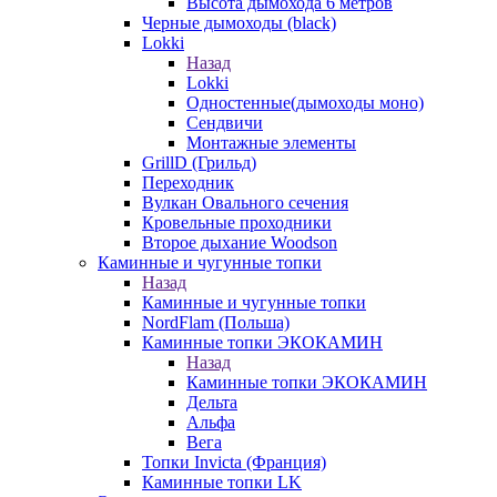
Высота дымохода 6 метров
Черные дымоходы (black)
Lokki
Назад
Lokki
Одностенные(дымоходы моно)
Сендвичи
Монтажные элементы
GrillD (Грильд)
Переходник
Вулкан Овального сечения
Кровельные проходники
Второе дыхание Woodson
Каминные и чугунные топки
Назад
Каминные и чугунные топки
NordFlam (Польша)
Каминные топки ЭКОКАМИН
Назад
Каминные топки ЭКОКАМИН
Дельта
Альфа
Вега
Топки Invicta (Франция)
Каминные топки LK