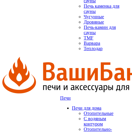
сауны
Печь каменка для
сауны
Чугунные
Дровяные
Печь-камин для
сауны
TMF
Варвара
Теплодар
Печи
Печи для дома
Отопительные
C водяным
контуром
Отопительно-