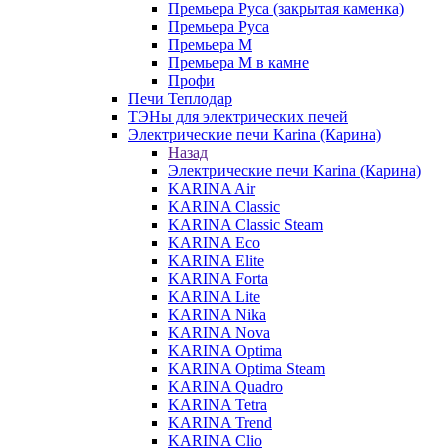
Премьера Руса (закрытая каменка)
Премьера Руса
Премьера М
Премьера М в камне
Профи
Печи Теплодар
ТЭНы для электрических печей
Электрические печи Karina (Карина)
Назад
Электрические печи Karina (Карина)
KARINA Air
KARINA Classic
KARINA Classic Steam
KARINA Eco
KARINA Elite
KARINA Forta
KARINA Lite
KARINA Nika
KARINA Nova
KARINA Optima
KARINA Optima Steam
KARINA Quadro
KARINA Tetra
KARINA Trend
KARINA Clio