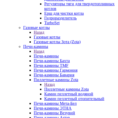
Регуляторы тяги для твердотопливных
котлов
Ерш для чистки котла
Гидроразделитель
TurboSet
Газовые котлы
Назад
Газовые котлы
Газовые котлы Зота (Zota)
Печи-камины
Назад
Печи-камины
Печи-камины Бахта
Печи-камины TMF
Печи-камины Гармония
Печи-камины Бавария
Пиллетные камины Zota
Назад
Пиллетные камины Zota
Камин пеллетный водяной
Камин пеллетный отопительный
Печи-камины Мета-Бел
Печи-камины ЭТНА
Печи-камины Везувий
Печи-камины Aston