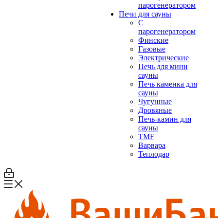
парогенератором
Печи для сауны
С
парогенератором
Финские
Газовые
Электрические
Печь для мини
сауны
Печь каменка для
сауны
Чугунные
Дровяные
Печь-камин для
сауны
TMF
Варвара
Теплодар