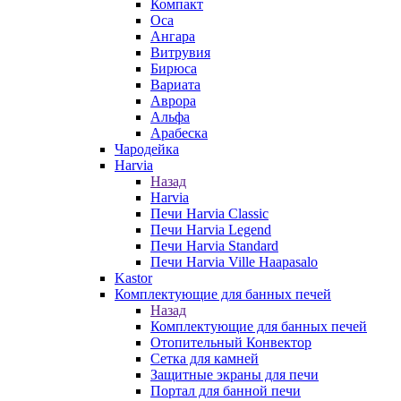
Компакт
Оса
Ангара
Витрувия
Бирюса
Вариата
Аврора
Альфа
Арабеска
Чародейка
Harvia
Назад
Harvia
Печи Harvia Classic
Печи Harvia Legend
Печи Harvia Standard
Печи Harvia Ville Haapasalo
Kastor
Комплектующие для банных печей
Назад
Комплектующие для банных печей
Отопительный Конвектор
Сетка для камней
Защитные экраны для печи
Портал для банной печи