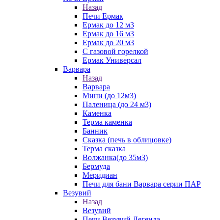
Назад
Печи Ермак
Ермак до 12 м3
Ермак до 16 м3
Ермак до 20 м3
С газовой горелкой
Ермак Универсал
Варвара
Назад
Варвара
Мини (до 12м3)
Паленица (до 24 м3)
Каменка
Терма каменка
Банник
Сказка (печь в облицовке)
Терма сказка
Волжанка(до 35м3)
Бермуда
Меридиан
Печи для бани Варвара серии ПАР
Везувий
Назад
Везувий
Печи Везувий Легенда