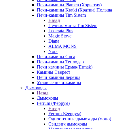
Печи-камины Plamen (Хорватия)
Печи-камины Kratki (Кратки) Польша
Печи-камины Tim Sistem
Назад
Печи-камины Tim Sistem
Lederata Plus
Magic Stove
Diana
ALMA MONS
Nora
Печи-камины Guca
Печи-камины Теплодар
Печи камины Ермак(Ermak)
Камины Эверест
Печи-камины Березка
Угловые печи-камины
Дымоходы
Назад
Дымоходы
Ferrum (Феррум)
Назад
Ferrum (Феррум)
Одностенные дымоходы (моно)
Сэндвич дымоходы