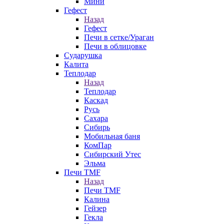
Мини
Гефест
Назад
Гефест
Печи в сетке/Ураган
Печи в облицовке
Сударушка
Калита
Теплодар
Назад
Теплодар
Каскад
Русь
Сахара
Сибирь
Мобильная баня
КомПар
Сибирский Утес
Эльма
Печи TMF
Назад
Печи TMF
Калина
Гейзер
Гекла