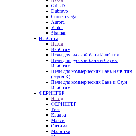
Назад
Grill-D
Dubravo
Cometa vega
Aurora
Violet
Shaman
ИзиСтим
Назад
ИзиСтим
Печи для русской бани ИзиСтим
Печи для русской бани и Сауны
ИзиСтим
Печи для коммерческих Бань ИзиСтим
(серия К)
Печи для коммерческих Бань и Саун
ИзиСтим
ФЕРИНГЕР
Назад
ФЕРИНГЕР
Уют
Квадра
Макси
Оптима
Малютка