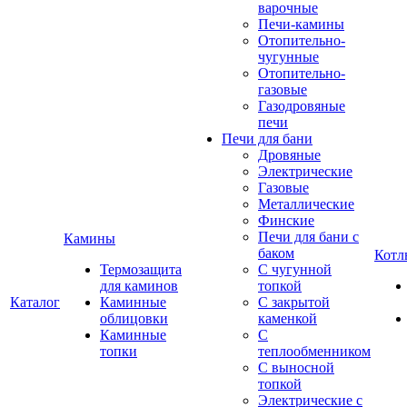
варочные
Печи-камины
Отопительно-
чугунные
Отопительно-
газовые
Газодровяные
печи
Печи для бани
Дровяные
Электрические
Газовые
Металлические
Финские
Печи для бани с
Камины
баком
Котл
Термозащита
С чугунной
для каминов
топкой
Каталог
Каминные
С закрытой
облицовки
каменкой
Каминные
С
топки
теплообменником
С выносной
топкой
Электрические с