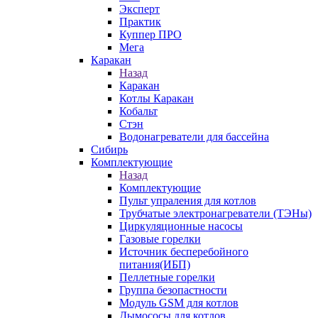
Эксперт
Практик
Куппер ПРО
Мега
Каракан
Назад
Каракан
Котлы Каракан
Кобальт
Стэн
Водонагреватели для бассейна
Сибирь
Комплектующие
Назад
Комплектующие
Пульт упраления для котлов
Трубчатые электронагреватели (ТЭНы)
Циркуляционные насосы
Газовые горелки
Источник бесперебойного
питания(ИБП)
Пеллетные горелки
Группа безопастности
Модуль GSM для котлов
Дымососы для котлов