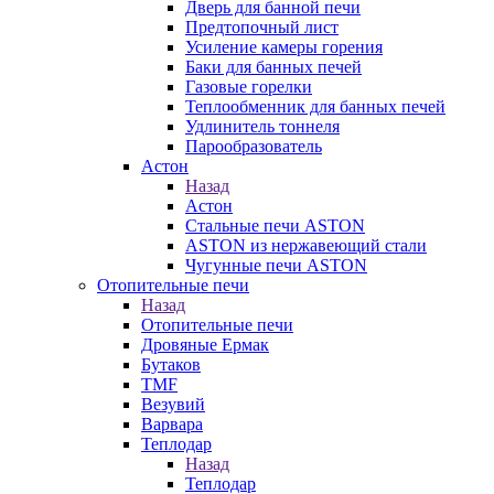
Дверь для банной печи
Предтопочный лист
Усиление камеры горения
Баки для банных печей
Газовые горелки
Теплообменник для банных печей
Удлинитель тоннеля
Парообразователь
Астон
Назад
Астон
Стальные печи ASTON
ASTON из нержавеющий стали
Чугунные печи ASTON
Отопительные печи
Назад
Отопительные печи
Дровяные Ермак
Бутаков
TMF
Везувий
Варвара
Теплодар
Назад
Теплодар