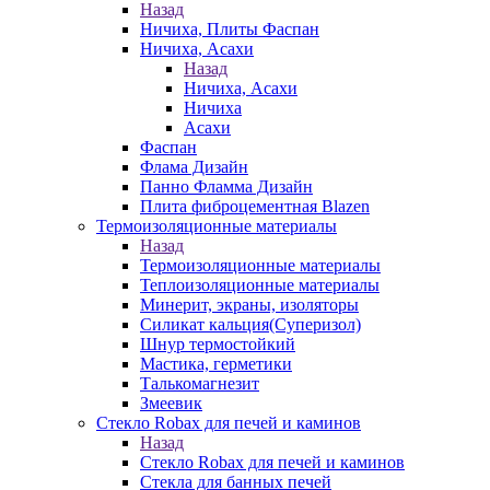
Назад
Ничиха, Плиты Фаспан
Ничиха, Асахи
Назад
Ничиха, Асахи
Ничиха
Асахи
Фаспан
Флама Дизайн
Панно Фламма Дизайн
Плита фиброцементная Blazen
Термоизоляционные материалы
Назад
Термоизоляционные материалы
Теплоизоляционные материалы
Минерит, экраны, изоляторы
Силикат кальция(Суперизол)
Шнур термостойкий
Мастика, герметики
Талькомагнезит
Змеевик
Стекло Robax для печей и каминов
Назад
Стекло Robax для печей и каминов
Стекла для банных печей