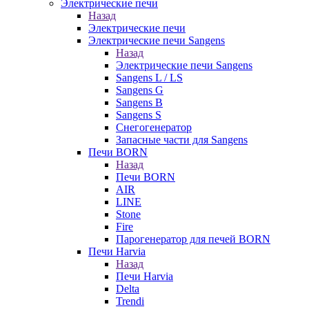
Электрические печи
Назад
Электрические печи
Электрические печи Sangens
Назад
Электрические печи Sangens
Sangens L / LS
Sangens G
Sangens B
Sangens S
Снегогенератор
Запасные части для Sangens
Печи BORN
Назад
Печи BORN
AIR
LINE
Stone
Fire
Парогенератор для печей BORN
Печи Harvia
Назад
Печи Harvia
Delta
Trendi