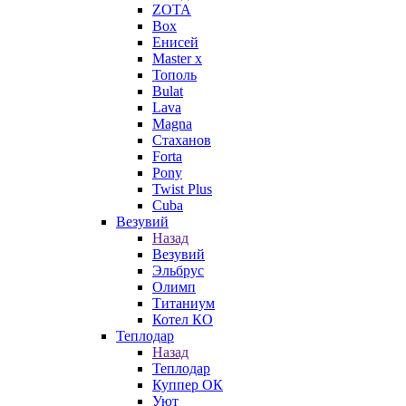
ZOTA
Box
Енисей
Master x
Тополь
Bulat
Lava
Magna
Стаханов
Forta
Pony
Twist Plus
Cuba
Везувий
Назад
Везувий
Эльбрус
Олимп
Титаниум
Котел КО
Теплодар
Назад
Теплодар
Куппер ОК
Уют