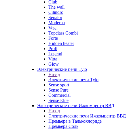
Club
The wall
Cilindro
Senator
Moderna
Vega
Topclass Combi
Forte
Hidden heater
Profi
Legend
Virta
Glow
Электрические печи Tylo
Назад
Электрические печи Tylo
Sense sport
Sense Pure
Commercial
Sense Elite
Электрические печи Ижкомцентр ВВД
Назад
Электрические печи Ижкомцентр ВВД
Премьера в Талькохлориде
Премьера Cоль