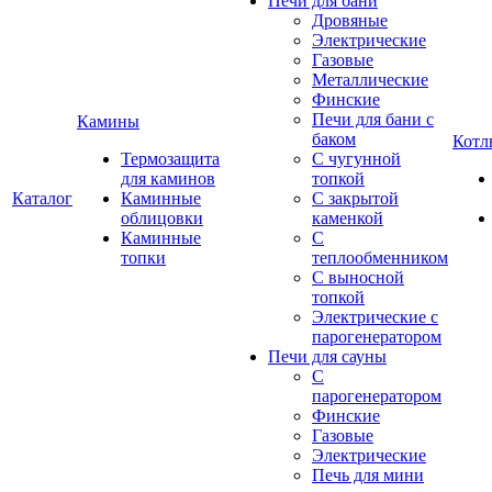
Печи для бани
Дровяные
Электрические
Газовые
Металлические
Финские
Печи для бани с
Камины
баком
Котл
Термозащита
С чугунной
для каминов
топкой
Каталог
Каминные
С закрытой
облицовки
каменкой
Каминные
С
топки
теплообменником
С выносной
топкой
Электрические с
парогенератором
Печи для сауны
С
парогенератором
Финские
Газовые
Электрические
Печь для мини