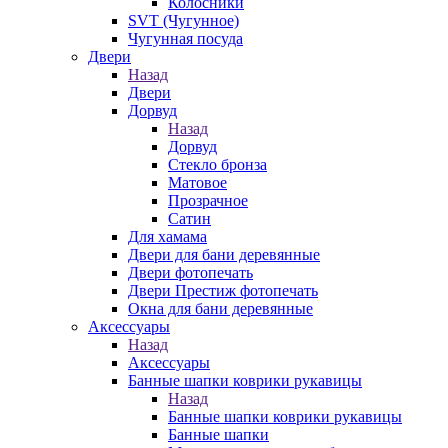
Колосники
SVT (Чугунное)
Чугунная посуда
Двери
Назад
Двери
Дорвуд
Назад
Дорвуд
Стекло бронза
Матовое
Прозрачное
Сатин
Для хамама
Двери для бани деревянные
Двери фотопечать
Двери Престиж фотопечать
Окна для бани деревянные
Аксессуары
Назад
Аксессуары
Банные шапки коврики рукавицы
Назад
Банные шапки коврики рукавицы
Банные шапки