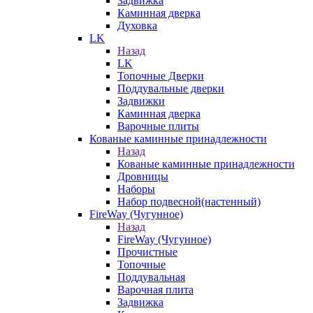
Задвижка
Каминная дверка
Духовка
LK
Назад
LK
Топочные Дверки
Поддувальные дверки
Задвижки
Каминная дверка
Варочные плиты
Кованые каминные принадлежности
Назад
Кованые каминные принадлежности
Дровницы
Наборы
Набор подвесной(настенный)
FireWay (Чугунное)
Назад
FireWay (Чугунное)
Прочистные
Топочные
Поддувальная
Варочная плита
Задвижка