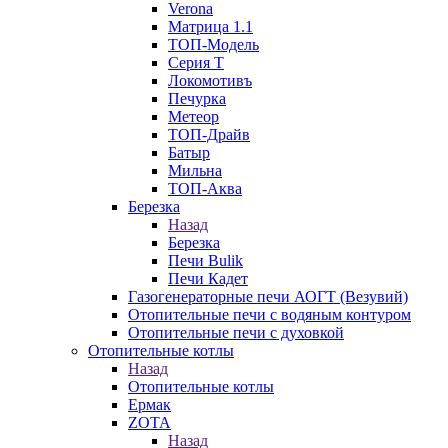
Verona
Матрица 1.1
ТОП-Модель
Серия Т
Локомотивъ
Печурка
Метеор
ТОП-Драйв
Батыр
Мильна
ТОП-Аква
Березка
Назад
Березка
Печи Bulik
Печи Кадет
Газогенераторные печи АОГТ (Везувий)
Отопительные печи с водяным контуром
Отопительные печи с духовкой
Отопительные котлы
Назад
Отопительные котлы
Ермак
ZOTA
Назад