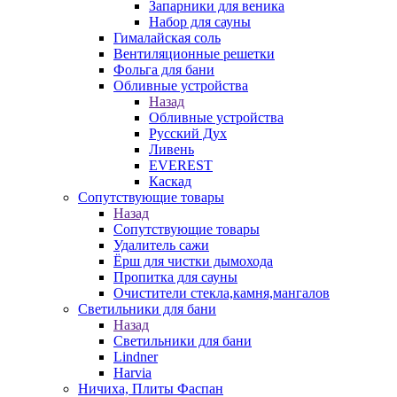
Запарники для веника
Набор для сауны
Гималайская соль
Вентиляционные решетки
Фольга для бани
Обливные устройства
Назад
Обливные устройства
Русский Дух
Ливень
EVEREST
Каскад
Сопутствующие товары
Назад
Сопутствующие товары
Удалитель сажи
Ёрш для чистки дымохода
Пропитка для сауны
Очистители стекла,камня,мангалов
Светильники для бани
Назад
Светильники для бани
Lindner
Harvia
Ничиха, Плиты Фаспан