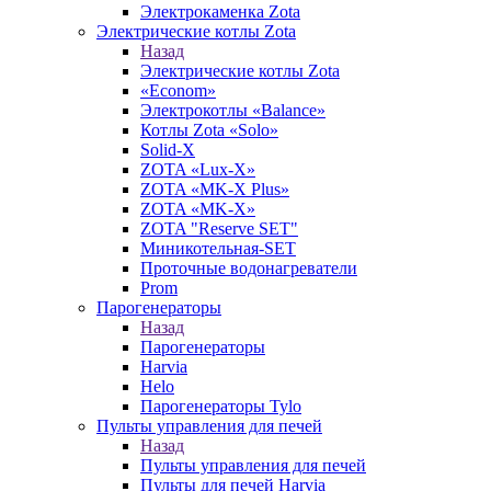
Электрокаменка Zota
Электрические котлы Zota
Назад
Электрические котлы Zota
«Econom»
Электрокотлы «Balance»
Котлы Zota «Solo»
Solid-X
ZOTA «Lux-X»
ZOTA «MK-X Plus»
ZOTA «MK-X»
ZOTA "Reserve SET"
Миникотельная-SET
Проточные водонагреватели
Prom
Парогенераторы
Назад
Парогенераторы
Harvia
Helo
Парогенераторы Tylo
Пульты управления для печей
Назад
Пульты управления для печей
Пульты для печей Harvia