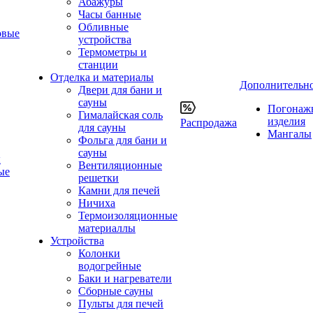
Абажуры
Часы банные
Обливные
овые
устройства
Термометры и
станции
Отделка и материалы
Дополнительн
Двери для бани и
сауны
Погонаж
Гималайская соль
изделия
Распродажа
для сауны
Мангалы
Фольга для бани и
сауны
ы
Вентиляционные
ые
решетки
Камни для печей
Ничиха
Термоизоляционные
материаллы
Устройства
Колонки
водогрейные
Баки и нагреватели
Сборные сауны
Пульты для печей