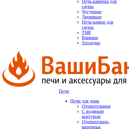
Печь каменка для
сауны
Чугунные
Дровяные
Печь-камин для
сауны
TMF
Варвара
Теплодар
Печи
Печи для дома
Отопительные
C водяным
контуром
Отопительно-
варочные