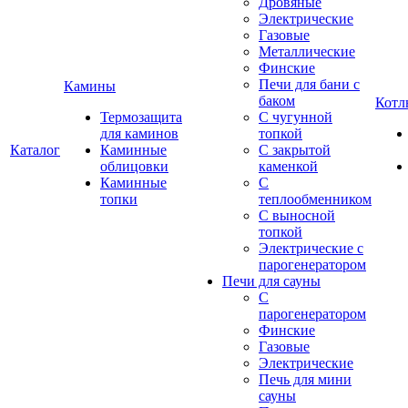
Дровяные
Электрические
Газовые
Металлические
Финские
Печи для бани с
Камины
баком
Котл
Термозащита
С чугунной
для каминов
топкой
Каталог
Каминные
С закрытой
облицовки
каменкой
Каминные
С
топки
теплообменником
С выносной
топкой
Электрические с
парогенератором
Печи для сауны
С
парогенератором
Финские
Газовые
Электрические
Печь для мини
сауны