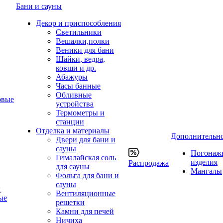
Бани и сауны
Декор и приспособления
Светильники
Вешалки,полки
Веники для бани
Шайки, ведра,
ковши и др.
Абажуры
Часы банные
Обливные
овые
устройства
Термометры и
станции
Отделка и материалы
Дополнительн
Двери для бани и
сауны
Погонаж
Гималайская соль
изделия
Распродажа
для сауны
Мангалы
Фольга для бани и
сауны
ы
Вентиляционные
ые
решетки
Камни для печей
Ничиха