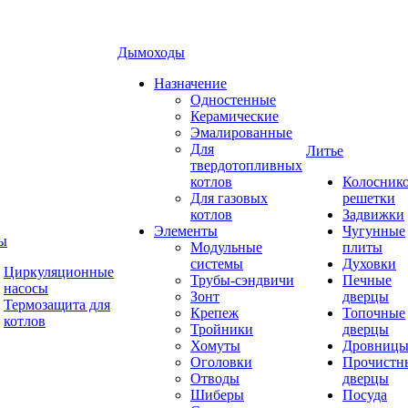
Дымоходы
Назначение
Одностенные
Керамические
Эмалированные
Для
Литье
твердотопливных
котлов
Колосник
Для газовых
решетки
котлов
Задвижки
Элементы
Чугунные
ы
Модульные
плиты
системы
Духовки
Циркуляционные
Трубы-сэндвичи
Печные
насосы
Зонт
дверцы
Термозащита для
Крепеж
Топочные
котлов
Тройники
дверцы
Хомуты
Дровниц
Оголовки
Прочистн
Отводы
дверцы
Шиберы
Посуда