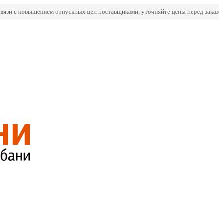
связи с повышением отпускных цен поставщиками, уточняйте цены перед заказ