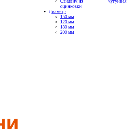
Сэндвич из
чугунная
оцинковки
Диаметр
150 мм
120 мм
180 мм
200 мм