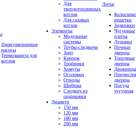
Для
Литье
твердотопливных
котлов
Колосник
Для газовых
решетки
котлов
Задвижки
Элементы
Чугунные
ы
Модульные
плиты
системы
Духовки
Циркуляционные
Трубы-сэндвичи
Печные
насосы
Зонт
дверцы
Термозащита для
Крепеж
Топочные
котлов
Тройники
дверцы
Хомуты
Дровниц
Оголовки
Прочистн
Отводы
дверцы
Шиберы
Посуда
Сэндвич из
чугунная
оцинковки
Диаметр
150 мм
120 мм
180 мм
200 мм