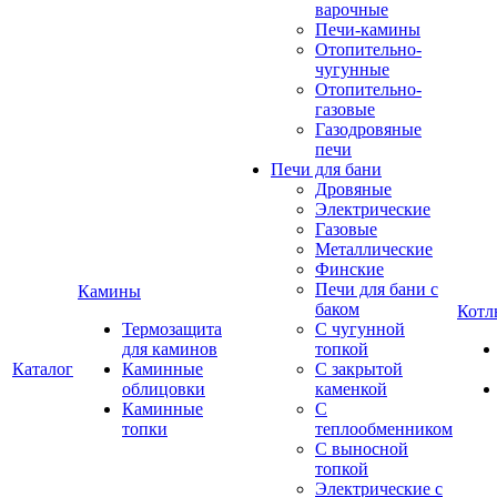
варочные
Печи-камины
Отопительно-
чугунные
Отопительно-
газовые
Газодровяные
печи
Печи для бани
Дровяные
Электрические
Газовые
Металлические
Финские
Печи для бани с
Камины
баком
Котл
Термозащита
С чугунной
для каминов
топкой
Каталог
Каминные
С закрытой
облицовки
каменкой
Каминные
С
топки
теплообменником
С выносной
топкой
Электрические с