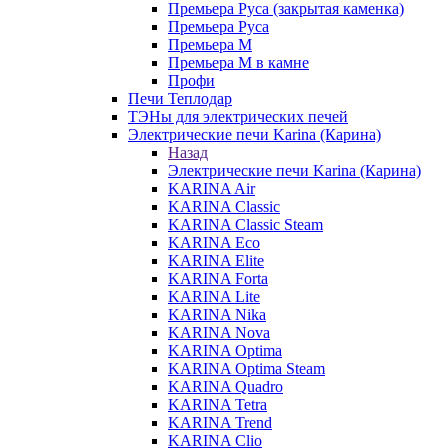
Премьера Руса (закрытая каменка)
Премьера Руса
Премьера М
Премьера М в камне
Профи
Печи Теплодар
ТЭНы для электрических печей
Электрические печи Karina (Карина)
Назад
Электрические печи Karina (Карина)
KARINA Air
KARINA Classic
KARINA Classic Steam
KARINA Eco
KARINA Elite
KARINA Forta
KARINA Lite
KARINA Nika
KARINA Nova
KARINA Optima
KARINA Optima Steam
KARINA Quadro
KARINA Tetra
KARINA Trend
KARINA Clio