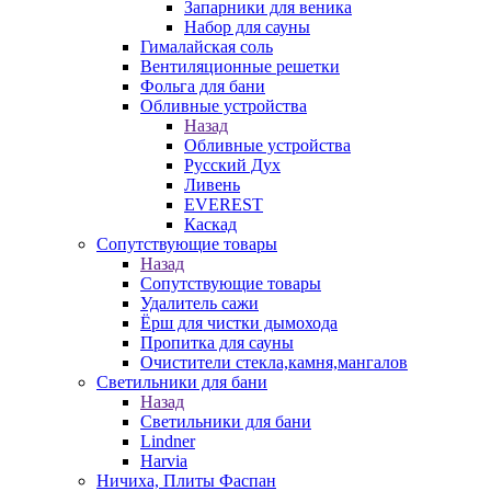
Запарники для веника
Набор для сауны
Гималайская соль
Вентиляционные решетки
Фольга для бани
Обливные устройства
Назад
Обливные устройства
Русский Дух
Ливень
EVEREST
Каскад
Сопутствующие товары
Назад
Сопутствующие товары
Удалитель сажи
Ёрш для чистки дымохода
Пропитка для сауны
Очистители стекла,камня,мангалов
Светильники для бани
Назад
Светильники для бани
Lindner
Harvia
Ничиха, Плиты Фаспан