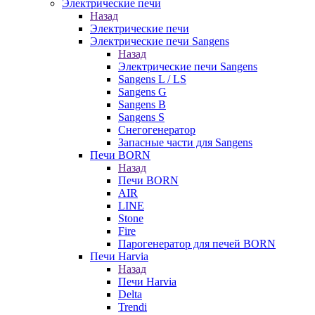
Электрические печи
Назад
Электрические печи
Электрические печи Sangens
Назад
Электрические печи Sangens
Sangens L / LS
Sangens G
Sangens B
Sangens S
Снегогенератор
Запасные части для Sangens
Печи BORN
Назад
Печи BORN
AIR
LINE
Stone
Fire
Парогенератор для печей BORN
Печи Harvia
Назад
Печи Harvia
Delta
Trendi