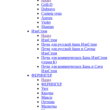
Назад
Grill-D
Dubravo
Cometa vega
Aurora
Violet
Shaman
ИзиСтим
Назад
ИзиСтим
Печи для русской бани ИзиСтим
Печи для русской бани и Сауны
ИзиСтим
Печи для коммерческих Бань ИзиСтим
(серия К)
Печи для коммерческих Бань и Саун
ИзиСтим
ФЕРИНГЕР
Назад
ФЕРИНГЕР
Уют
Квадра
Макси
Оптима
Малютка