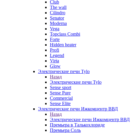
Club
The wall
Cilindro
Senator
Moderna
Vega
Topclass Combi
Forte
Hidden heater
Profi
Legend
Virta
Glow
Электрические печи Tylo
Назад
Электрические печи Tylo
Sense sport
Sense Pure
Commercial
Sense Elite
Электрические печи Ижкомцентр ВВД
Назад
Электрические печи Ижкомцентр ВВД
Премьера в Талькохлориде
Премьера Cоль