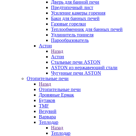
Дверь для банной печи
Предтопочный лист
Усиление камеры горения
Баки для банных печей
Газовые горелки
Теплообменник для банных печей
Удлинитель тоннеля
Парообразователь
Астон
Назад
Астон
Стальные печи ASTON
ASTON из нержавеющий стали
Чугунные печи ASTON
Отопительные печи
Назад
Отопительные печи
Дровяные Ермак
Бутаков
TMF
Везувий
Варвара
Теплодар
Назад
Теплодар