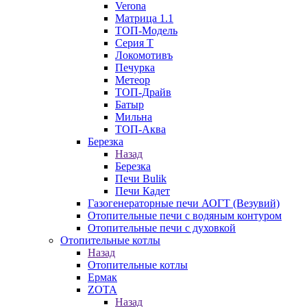
Verona
Матрица 1.1
ТОП-Модель
Серия Т
Локомотивъ
Печурка
Метеор
ТОП-Драйв
Батыр
Мильна
ТОП-Аква
Березка
Назад
Березка
Печи Bulik
Печи Кадет
Газогенераторные печи АОГТ (Везувий)
Отопительные печи с водяным контуром
Отопительные печи с духовкой
Отопительные котлы
Назад
Отопительные котлы
Ермак
ZOTA
Назад