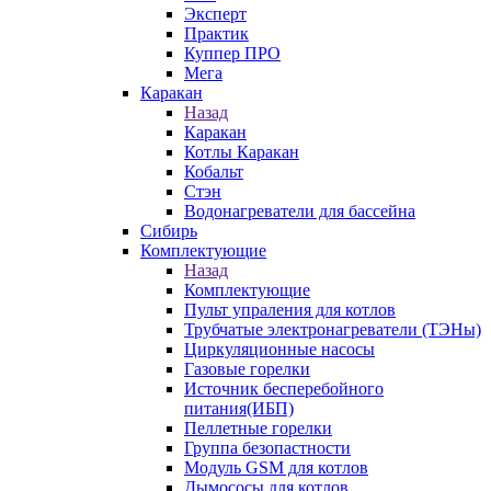
Эксперт
Практик
Куппер ПРО
Мега
Каракан
Назад
Каракан
Котлы Каракан
Кобальт
Стэн
Водонагреватели для бассейна
Сибирь
Комплектующие
Назад
Комплектующие
Пульт упраления для котлов
Трубчатые электронагреватели (ТЭНы)
Циркуляционные насосы
Газовые горелки
Источник бесперебойного
питания(ИБП)
Пеллетные горелки
Группа безопастности
Модуль GSM для котлов
Дымососы для котлов