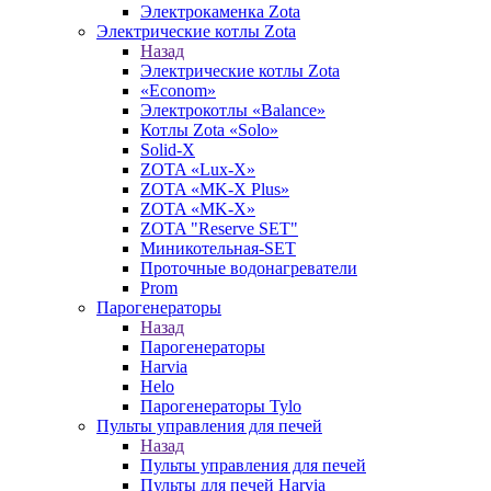
Электрокаменка Zota
Электрические котлы Zota
Назад
Электрические котлы Zota
«Econom»
Электрокотлы «Balance»
Котлы Zota «Solo»
Solid-X
ZOTA «Lux-X»
ZOTA «MK-X Plus»
ZOTA «MK-X»
ZOTA "Reserve SET"
Миникотельная-SET
Проточные водонагреватели
Prom
Парогенераторы
Назад
Парогенераторы
Harvia
Helo
Парогенераторы Tylo
Пульты управления для печей
Назад
Пульты управления для печей
Пульты для печей Harvia