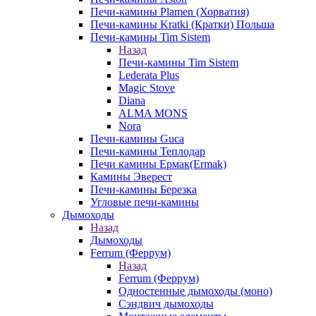
Печи-камины Plamen (Хорватия)
Печи-камины Kratki (Кратки) Польша
Печи-камины Tim Sistem
Назад
Печи-камины Tim Sistem
Lederata Plus
Magic Stove
Diana
ALMA MONS
Nora
Печи-камины Guca
Печи-камины Теплодар
Печи камины Ермак(Ermak)
Камины Эверест
Печи-камины Березка
Угловые печи-камины
Дымоходы
Назад
Дымоходы
Ferrum (Феррум)
Назад
Ferrum (Феррум)
Одностенные дымоходы (моно)
Сэндвич дымоходы