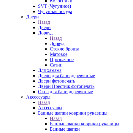
Колосники
SVT (Чугунное)
Чугунная посуда
Двери
Назад
Двери
Дорвуд
Назад
Дорвуд
Стекло бронза
Матовое
Прозрачное
Сатин
Для хамама
Двери для бани деревянные
Двери фотопечать
Двери Престиж фотопечать
Окна для бани деревянные
Аксессуары
Назад
Аксессуары
Банные шапки коврики рукавицы
Назад
Банные шапки коврики рукавицы
Банные шапки