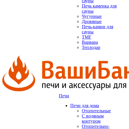
сауны
Печь каменка для
сауны
Чугунные
Дровяные
Печь-камин для
сауны
TMF
Варвара
Теплодар
Печи
Печи для дома
Отопительные
C водяным
контуром
Отопительно-