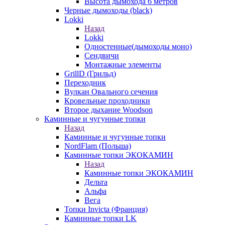
Высота дымохода 6 метров
Черные дымоходы (black)
Lokki
Назад
Lokki
Одностенные(дымоходы моно)
Сендвичи
Монтажные элементы
GrillD (Грильд)
Переходник
Вулкан Овального сечения
Кровельные проходники
Второе дыхание Woodson
Каминные и чугунные топки
Назад
Каминные и чугунные топки
NordFlam (Польша)
Каминные топки ЭКОКАМИН
Назад
Каминные топки ЭКОКАМИН
Дельта
Альфа
Вега
Топки Invicta (Франция)
Каминные топки LK