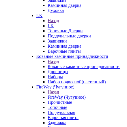
Задвижка
Каминная дверка
Духовка
LK
Назад
LK
Топочные Дверки
Поддувальные дверки
Задвижки
Каминная дверка
Варочные плиты
Кованые каминные принадлежности
Назад
Кованые каминные принадлежности
Дровницы
Наборы
Набор подвесной(настенный)
FireWay (Чугунное)
Назад
FireWay (Чугунное)
Прочистные
Топочные
Поддувальная
Варочная плита
Задвижка