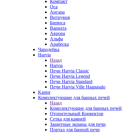
Компакт
Оса
Ангара
Витрувия
Бирюса
Вариата
Аврора
Альфа
Арабеска
Чародейка
Harvia
Назад
Harvia
Печи Harvia Classic
Печи Harvia Legend
Печи Harvia Standard
Печи Harvia Ville Haapasalo
Kastor
Комплектующие для банных печей
Назад
Комплектующие для банных печей
Отопительный Конвектор
Сетка для камней
Защитные экраны для печи
Портал для банной печи