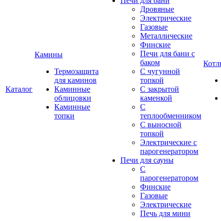
Печи для бани
Дровяные
Электрические
Газовые
Металлические
Финские
Печи для бани с
Камины
баком
Котл
Термозащита
С чугунной
для каминов
топкой
Каталог
Каминные
С закрытой
облицовки
каменкой
Каминные
С
топки
теплообменником
С выносной
топкой
Электрические с
парогенератором
Печи для сауны
С
парогенератором
Финские
Газовые
Электрические
Печь для мини