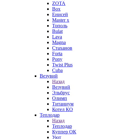
ZOTA
Box
Енисей
Master x
Тополь
Bulat
Lava
Magna
Стаханов
Forta
Pony
Twist Plus
Cuba
Везувий
Назад
Везувий
Эльбрус
Олимп
Титаниум
Котел КО
Теплодар
Назад
Теплодар
Куппер ОК
Уют