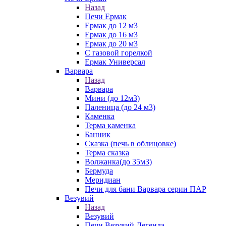
Назад
Печи Ермак
Ермак до 12 м3
Ермак до 16 м3
Ермак до 20 м3
С газовой горелкой
Ермак Универсал
Варвара
Назад
Варвара
Мини (до 12м3)
Паленица (до 24 м3)
Каменка
Терма каменка
Банник
Сказка (печь в облицовке)
Терма сказка
Волжанка(до 35м3)
Бермуда
Меридиан
Печи для бани Варвара серии ПАР
Везувий
Назад
Везувий
Печи Везувий Легенда