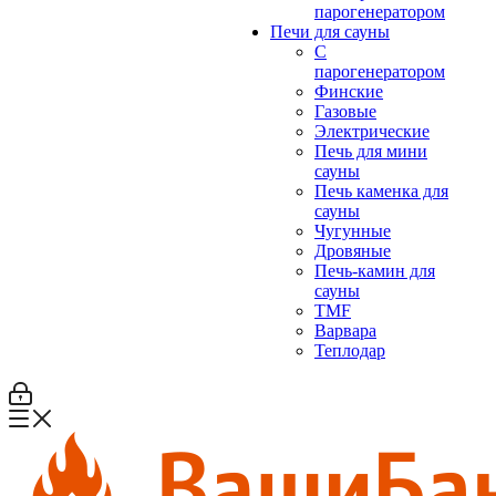
парогенератором
Печи для сауны
С
парогенератором
Финские
Газовые
Электрические
Печь для мини
сауны
Печь каменка для
сауны
Чугунные
Дровяные
Печь-камин для
сауны
TMF
Варвара
Теплодар