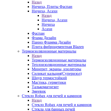
Назад
Ничиха, Плиты Фаспан
Ничиха, Асахи
Назад
Ничиха, Асахи
Ничиха
Асахи
Фаспан
Флама Дизайн
Панно Фламма Дизайн
Плита фиброцементная Blazen
Термоизоляционные материалы
Назад
Термоизоляционные материалы
Теплоизоляционные материалы
Минерит, экраны, изоляторы
Силикат кальция(Суперизол)
Шнур термостойкий
Мастика, герметики
Талькомагнезит
Змеевик
Стекло Robax для печей и каминов
Назад
Стекло Robax для печей и каминов
Стекла для банных печей