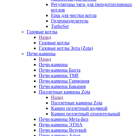
Регуляторы тяги для твердотопливных
котлов
Ерш для чистки котла
Гидроразделитель
TurboSet
Газовые котлы
Назад
Газовые котлы
Газовые котлы Зота (Zota)
Печи-камины
Назад
Печи-камины
Печи-камины Бахта
Печи-камины TMF
Печи-камины Гармония
Печи-камины Бавария
Пиллетные камины Zota
Назад
Пиллетные камины Zota
Камин пеллетный водяной
Камин пеллетный отопительный
Печи-камины Мета-Бел
Печи-камины ЭТНА
Печи-камины Везувий
Печи-камины Aston