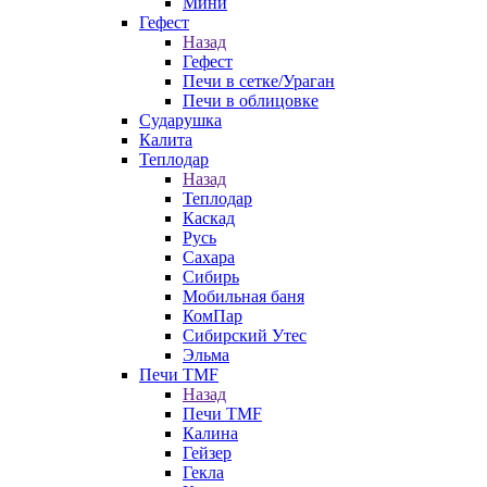
Мини
Гефест
Назад
Гефест
Печи в сетке/Ураган
Печи в облицовке
Сударушка
Калита
Теплодар
Назад
Теплодар
Каскад
Русь
Сахара
Сибирь
Мобильная баня
КомПар
Сибирский Утес
Эльма
Печи TMF
Назад
Печи TMF
Калина
Гейзер
Гекла