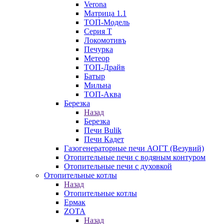
Verona
Матрица 1.1
ТОП-Модель
Серия Т
Локомотивъ
Печурка
Метеор
ТОП-Драйв
Батыр
Мильна
ТОП-Аква
Березка
Назад
Березка
Печи Bulik
Печи Кадет
Газогенераторные печи АОГТ (Везувий)
Отопительные печи с водяным контуром
Отопительные печи с духовкой
Отопительные котлы
Назад
Отопительные котлы
Ермак
ZOTA
Назад