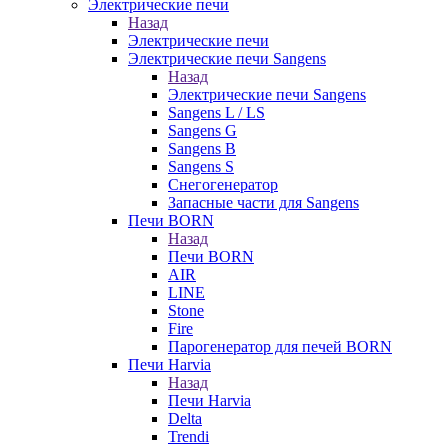
Электрические печи
Назад
Электрические печи
Электрические печи Sangens
Назад
Электрические печи Sangens
Sangens L / LS
Sangens G
Sangens B
Sangens S
Снегогенератор
Запасные части для Sangens
Печи BORN
Назад
Печи BORN
AIR
LINE
Stone
Fire
Парогенератор для печей BORN
Печи Harvia
Назад
Печи Harvia
Delta
Trendi