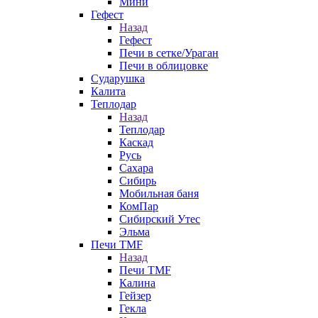
Мини
Гефест
Назад
Гефест
Печи в сетке/Ураган
Печи в облицовке
Сударушка
Калита
Теплодар
Назад
Теплодар
Каскад
Русь
Сахара
Сибирь
Мобильная баня
КомПар
Сибирский Утес
Эльма
Печи TMF
Назад
Печи TMF
Калина
Гейзер
Гекла