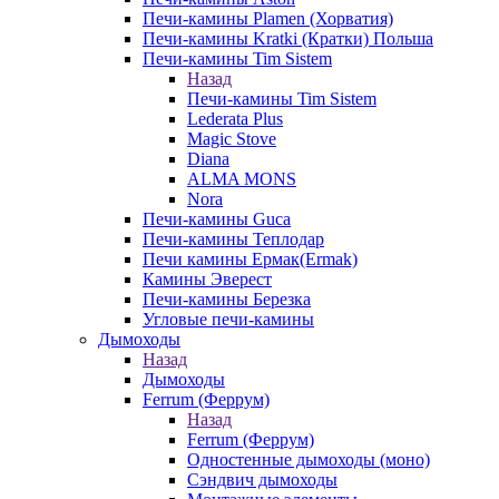
Печи-камины Plamen (Хорватия)
Печи-камины Kratki (Кратки) Польша
Печи-камины Tim Sistem
Назад
Печи-камины Tim Sistem
Lederata Plus
Magic Stove
Diana
ALMA MONS
Nora
Печи-камины Guca
Печи-камины Теплодар
Печи камины Ермак(Ermak)
Камины Эверест
Печи-камины Березка
Угловые печи-камины
Дымоходы
Назад
Дымоходы
Ferrum (Феррум)
Назад
Ferrum (Феррум)
Одностенные дымоходы (моно)
Сэндвич дымоходы