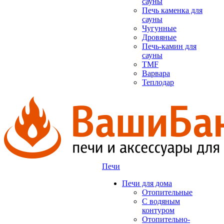
сауны
Печь каменка для
сауны
Чугунные
Дровяные
Печь-камин для
сауны
TMF
Варвара
Теплодар
Печи
Печи для дома
Отопительные
C водяным
контуром
Отопительно-