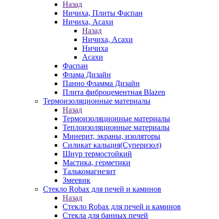
Назад
Ничиха, Плиты Фаспан
Ничиха, Асахи
Назад
Ничиха, Асахи
Ничиха
Асахи
Фаспан
Флама Дизайн
Панно Фламма Дизайн
Плита фиброцементная Blazen
Термоизоляционные материалы
Назад
Термоизоляционные материалы
Теплоизоляционные материалы
Минерит, экраны, изоляторы
Силикат кальция(Суперизол)
Шнур термостойкий
Мастика, герметики
Талькомагнезит
Змеевик
Стекло Robax для печей и каминов
Назад
Стекло Robax для печей и каминов
Стекла для банных печей