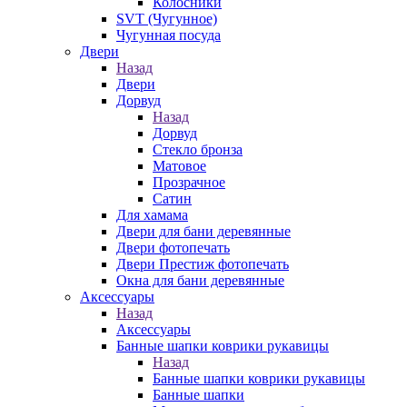
Колосники
SVT (Чугунное)
Чугунная посуда
Двери
Назад
Двери
Дорвуд
Назад
Дорвуд
Стекло бронза
Матовое
Прозрачное
Сатин
Для хамама
Двери для бани деревянные
Двери фотопечать
Двери Престиж фотопечать
Окна для бани деревянные
Аксессуары
Назад
Аксессуары
Банные шапки коврики рукавицы
Назад
Банные шапки коврики рукавицы
Банные шапки