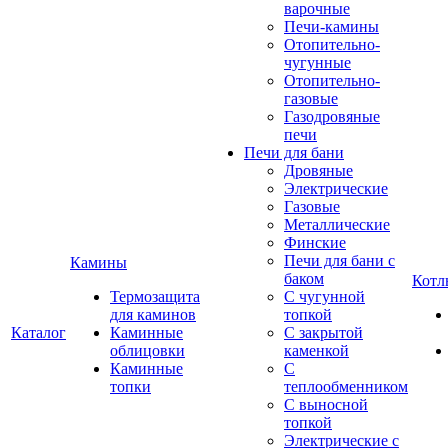
варочные
Печи-камины
Отопительно-
чугунные
Отопительно-
газовые
Газодровяные
печи
Печи для бани
Дровяные
Электрические
Газовые
Металлические
Финские
Печи для бани с
Камины
баком
Котл
Термозащита
С чугунной
для каминов
топкой
Каталог
Каминные
С закрытой
облицовки
каменкой
Каминные
С
топки
теплообменником
С выносной
топкой
Электрические с