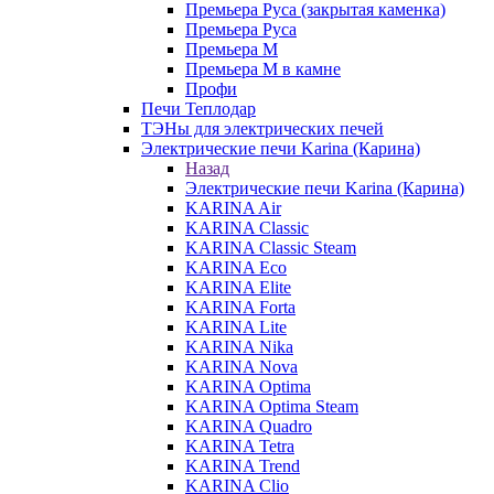
Премьера Руса (закрытая каменка)
Премьера Руса
Премьера М
Премьера М в камне
Профи
Печи Теплодар
ТЭНы для электрических печей
Электрические печи Karina (Карина)
Назад
Электрические печи Karina (Карина)
KARINA Air
KARINA Classic
KARINA Classic Steam
KARINA Eco
KARINA Elite
KARINA Forta
KARINA Lite
KARINA Nika
KARINA Nova
KARINA Optima
KARINA Optima Steam
KARINA Quadro
KARINA Tetra
KARINA Trend
KARINA Clio