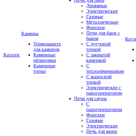
Печи для бани
Дровяные
Электрические
Газовые
Металлические
Финские
Печи для бани с
Камины
баком
Котл
Термозащита
С чугунной
для каминов
топкой
Каталог
Каминные
С закрытой
облицовки
каменкой
Каминные
С
топки
теплообменником
С выносной
топкой
Электрические с
парогенератором
Печи для сауны
С
парогенератором
Финские
Газовые
Электрические
Печь для мини