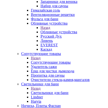
Запарники для веника
Набор для сауны
Гималайская соль
Вентиляционные решетки
Фольга для бани
Обливные устройства
Назад
Обливные устройства
Русский Дух
Ливень
EVEREST
Каскад
Сопутствующие товары
Назад
Сопутствующие товары
Удалитель сажи
Ёрш для чистки дымохода
Пропитка для сауны
Очистители стекла,камня,мангалов
Светильники для бани
Назад
Светильники для бани
Lindner
Harvia
Ничиха, Плиты Фаспан