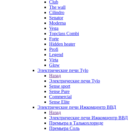
Club
The wall
Cilindro
Senator
Moderna
Vega
Topclass Combi
Forte
Hidden heater
Profi
Legend
Virta
Glow
Электрические печи Tylo
Назад
Электрические печи Tylo
Sense sport
Sense Pure
Commercial
Sense Elite
Электрические печи Ижкомцентр ВВД
Назад
Электрические печи Ижкомцентр ВВД
Премьера в Талькохлориде
Премьера Cоль