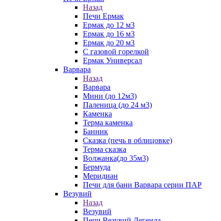
Назад
Печи Ермак
Ермак до 12 м3
Ермак до 16 м3
Ермак до 20 м3
С газовой горелкой
Ермак Универсал
Варвара
Назад
Варвара
Мини (до 12м3)
Паленица (до 24 м3)
Каменка
Терма каменка
Банник
Сказка (печь в облицовке)
Терма сказка
Волжанка(до 35м3)
Бермуда
Меридиан
Печи для бани Варвара серии ПАР
Везувий
Назад
Везувий
Печи Везувий Легенда