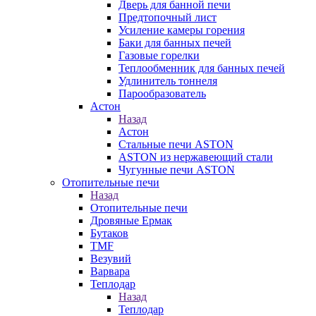
Дверь для банной печи
Предтопочный лист
Усиление камеры горения
Баки для банных печей
Газовые горелки
Теплообменник для банных печей
Удлинитель тоннеля
Парообразователь
Астон
Назад
Астон
Стальные печи ASTON
ASTON из нержавеющий стали
Чугунные печи ASTON
Отопительные печи
Назад
Отопительные печи
Дровяные Ермак
Бутаков
TMF
Везувий
Варвара
Теплодар
Назад
Теплодар