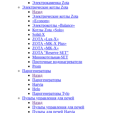
Электрокаменка Zota
Электрические котлы Zota
Назад
Электрические котлы Zota
«Econom»
Электрокотлы «Balance»
Котлы Zota «Solo»
Solid-X
ZOTA «Lux-X»
ZOTA «MK-X Plus»
ZOTA «MK-X»
ZOTA "Reserve SET"
Миникотельная-SET
Проточные водонагреватели
Prom
Парогенераторы
Назад
Парогенераторы
Harvia
Helo
Парогенераторы Tylo
Пульты управления для печей
Назад
Пульты управления для печей
Пульты для печей Harvia