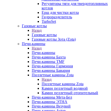
Регуляторы тяги для твердотопливных
котлов
Ерш для чистки котла
Гидроразделитель
TurboSet
Газовые котлы
Назад
Газовые котлы
Газовые котлы Зота (Zota)
Печи-камины
Назад
Печи-камины
Печи-камины Бахта
Печи-камины TMF
Печи-камины Гармония
Печи-камины Бавария
Пиллетные камины Zota
Назад
Пиллетные камины Zota
Камин пеллетный водяной
Камин пеллетный отопительный
Печи-камины Мета-Бел
Печи-камины ЭТНА
Печи-камины Везувий
Печи-камины Aston