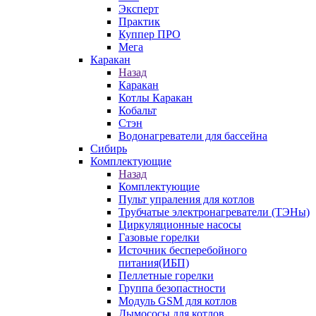
Эксперт
Практик
Куппер ПРО
Мега
Каракан
Назад
Каракан
Котлы Каракан
Кобальт
Стэн
Водонагреватели для бассейна
Сибирь
Комплектующие
Назад
Комплектующие
Пульт упраления для котлов
Трубчатые электронагреватели (ТЭНы)
Циркуляционные насосы
Газовые горелки
Источник бесперебойного
питания(ИБП)
Пеллетные горелки
Группа безопастности
Модуль GSM для котлов
Дымососы для котлов