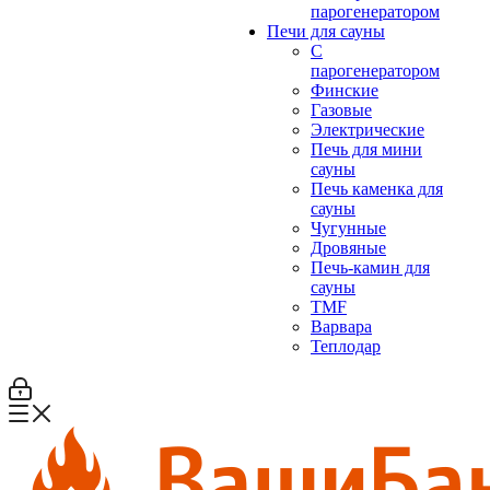
парогенератором
Печи для сауны
С
парогенератором
Финские
Газовые
Электрические
Печь для мини
сауны
Печь каменка для
сауны
Чугунные
Дровяные
Печь-камин для
сауны
TMF
Варвара
Теплодар