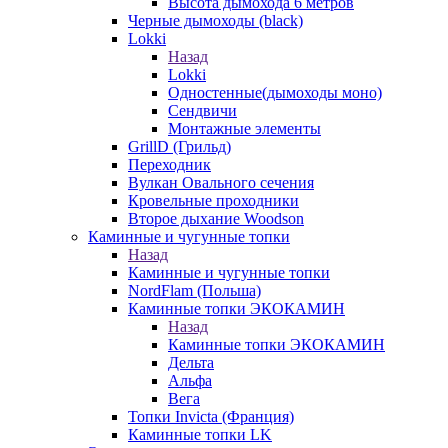
Высота дымохода 6 метров
Черные дымоходы (black)
Lokki
Назад
Lokki
Одностенные(дымоходы моно)
Сендвичи
Монтажные элементы
GrillD (Грильд)
Переходник
Вулкан Овального сечения
Кровельные проходники
Второе дыхание Woodson
Каминные и чугунные топки
Назад
Каминные и чугунные топки
NordFlam (Польша)
Каминные топки ЭКОКАМИН
Назад
Каминные топки ЭКОКАМИН
Дельта
Альфа
Вега
Топки Invicta (Франция)
Каминные топки LK