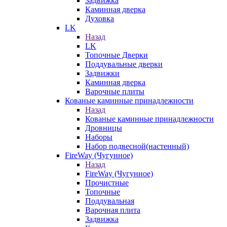
Задвижка
Каминная дверка
Духовка
LK
Назад
LK
Топочные Дверки
Поддувальные дверки
Задвижки
Каминная дверка
Варочные плиты
Кованые каминные принадлежности
Назад
Кованые каминные принадлежности
Дровницы
Наборы
Набор подвесной(настенный)
FireWay (Чугунное)
Назад
FireWay (Чугунное)
Прочистные
Топочные
Поддувальная
Варочная плита
Задвижка