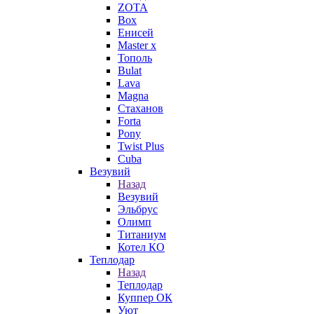
ZOTA
Box
Енисей
Master x
Тополь
Bulat
Lava
Magna
Стаханов
Forta
Pony
Twist Plus
Cuba
Везувий
Назад
Везувий
Эльбрус
Олимп
Титаниум
Котел КО
Теплодар
Назад
Теплодар
Куппер ОК
Уют