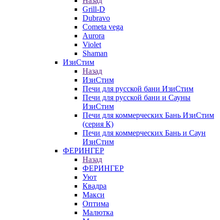
Назад
Grill-D
Dubravo
Cometa vega
Aurora
Violet
Shaman
ИзиСтим
Назад
ИзиСтим
Печи для русской бани ИзиСтим
Печи для русской бани и Сауны
ИзиСтим
Печи для коммерческих Бань ИзиСтим
(серия К)
Печи для коммерческих Бань и Саун
ИзиСтим
ФЕРИНГЕР
Назад
ФЕРИНГЕР
Уют
Квадра
Макси
Оптима
Малютка