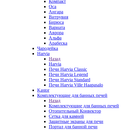
Компакт
Оса
Ангара
Витрувия
Бирюса
Вариата
Аврора
Альфа
Арабеска
Чародейка
Harvia
Назад
Harvia
Печи Harvia Classic
Печи Harvia Legend
Печи Harvia Standard
Печи Harvia Ville Haapasalo
Kastor
Комплектующие для банных печей
Назад
Комплектующие для банных печей
Отопительный Конвектор
Сетка для камней
Защитные экраны для печи
Портал для банной печи