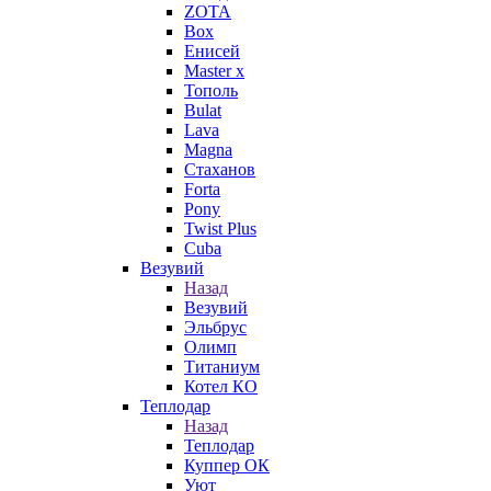
ZOTA
Box
Енисей
Master x
Тополь
Bulat
Lava
Magna
Стаханов
Forta
Pony
Twist Plus
Cuba
Везувий
Назад
Везувий
Эльбрус
Олимп
Титаниум
Котел КО
Теплодар
Назад
Теплодар
Куппер ОК
Уют