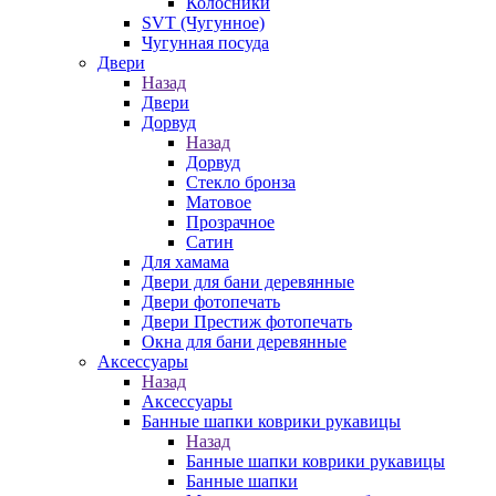
Колосники
SVT (Чугунное)
Чугунная посуда
Двери
Назад
Двери
Дорвуд
Назад
Дорвуд
Стекло бронза
Матовое
Прозрачное
Сатин
Для хамама
Двери для бани деревянные
Двери фотопечать
Двери Престиж фотопечать
Окна для бани деревянные
Аксессуары
Назад
Аксессуары
Банные шапки коврики рукавицы
Назад
Банные шапки коврики рукавицы
Банные шапки