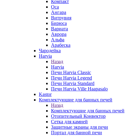
Компакт
Оса
Ангара
Витрувия
Бирюса
Вариата
Аврора
Альфа
Арабеска
Чародейка
Harvia
Назад
Harvia
Печи Harvia Classic
Печи Harvia Legend
Печи Harvia Standard
Печи Harvia Ville Haapasalo
Kastor
Комплектующие для банных печей
Назад
Комплектующие для банных печей
Отопительный Конвектор
Сетка для камней
Защитные экраны для печи
Портал для банной печи