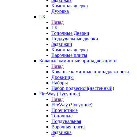
Задвижка
Каминная дверка
Духовка
LK
Назад
LK
Топочные Дверки
Поддувальные дверки
Задвижки
Каминная дверка
Варочные плиты
Кованые каминные принадлежности
Назад
Кованые каминные принадлежности
Дровницы
Наборы
Набор подвесной(настенный)
FireWay (Чугунное)
Назад
FireWay (Чугунное)
Прочистные
Топочные
Поддувальная
Варочная плита
Задвижка