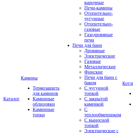
варочные
Печи-камины
Отопительно-
чугунные
Отопительно-
газовые
Газодровяные
печи
Печи для бани
Дровяные
Электрические
Газовые
Металлические
Финские
Печи для бани с
Камины
баком
Котл
Термозащита
С чугунной
для каминов
топкой
Каталог
Каминные
С закрытой
облицовки
каменкой
Каминные
С
топки
теплообменником
С выносной
топкой
Электрические с