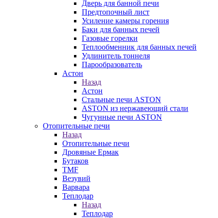
Дверь для банной печи
Предтопочный лист
Усиление камеры горения
Баки для банных печей
Газовые горелки
Теплообменник для банных печей
Удлинитель тоннеля
Парообразователь
Астон
Назад
Астон
Стальные печи ASTON
ASTON из нержавеющий стали
Чугунные печи ASTON
Отопительные печи
Назад
Отопительные печи
Дровяные Ермак
Бутаков
TMF
Везувий
Варвара
Теплодар
Назад
Теплодар