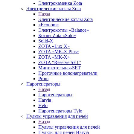
Электрокаменка Zota
Электрические котлы Zota
Назад
Электрические котлы Zota
«Econom»
Электрокотлы «Balance»
Котлы Zota «Solo»
Solid-X
ZOTA «Lux-X»
ZOTA «MK-X Plus»
ZOTA «MK-X»
ZOTA "Reserve SET"
Миникотельная-SET
Проточные водонагреватели
Prom
Парогенераторы
Назад
Парогенераторы
Harvia
Helo
Парогенераторы Tylo
Пульты управления для печей
Назад
Пульты управления для печей
Пульты для печей Harvia