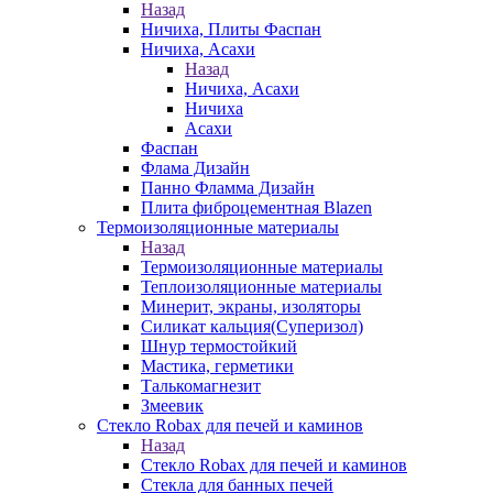
Назад
Ничиха, Плиты Фаспан
Ничиха, Асахи
Назад
Ничиха, Асахи
Ничиха
Асахи
Фаспан
Флама Дизайн
Панно Фламма Дизайн
Плита фиброцементная Blazen
Термоизоляционные материалы
Назад
Термоизоляционные материалы
Теплоизоляционные материалы
Минерит, экраны, изоляторы
Силикат кальция(Суперизол)
Шнур термостойкий
Мастика, герметики
Талькомагнезит
Змеевик
Стекло Robax для печей и каминов
Назад
Стекло Robax для печей и каминов
Стекла для банных печей