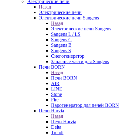
Электрические печи
Назад
Электрические печи
Электрические печи Sangens
Назад
Электрические печи Sangens
Sangens L / LS
Sangens G
Sangens B
Sangens S
Снегогенератор
Запасные части для Sangens
Печи BORN
Назад
Печи BORN
AIR
LINE
Stone
Fire
Парогенератор для печей BORN
Печи Harvia
Назад
Печи Harvia
Delta
Trendi