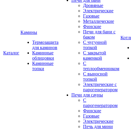
Печи для бани
Дровяные
Электрические
Газовые
Металлические
Финские
Печи для бани с
Камины
баком
Котл
Термозащита
С чугунной
для каминов
топкой
Каталог
Каминные
С закрытой
облицовки
каменкой
Каминные
С
топки
теплообменником
С выносной
топкой
Электрические с
парогенератором
Печи для сауны
С
парогенератором
Финские
Газовые
Электрические
Печь для мини