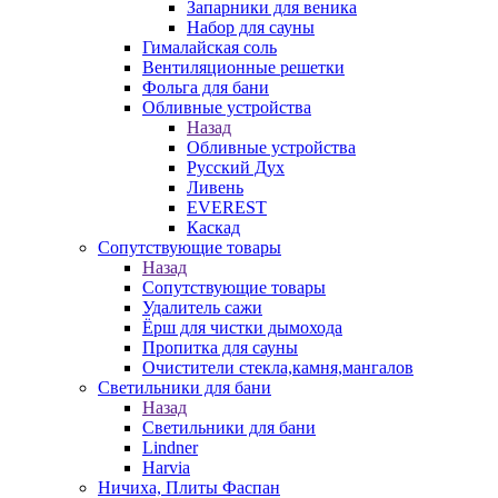
Запарники для веника
Набор для сауны
Гималайская соль
Вентиляционные решетки
Фольга для бани
Обливные устройства
Назад
Обливные устройства
Русский Дух
Ливень
EVEREST
Каскад
Сопутствующие товары
Назад
Сопутствующие товары
Удалитель сажи
Ёрш для чистки дымохода
Пропитка для сауны
Очистители стекла,камня,мангалов
Светильники для бани
Назад
Светильники для бани
Lindner
Harvia
Ничиха, Плиты Фаспан