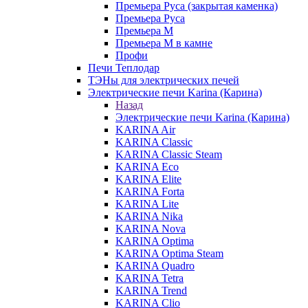
Премьера Руса (закрытая каменка)
Премьера Руса
Премьера М
Премьера М в камне
Профи
Печи Теплодар
ТЭНы для электрических печей
Электрические печи Karina (Карина)
Назад
Электрические печи Karina (Карина)
KARINA Air
KARINA Classic
KARINA Classic Steam
KARINA Eco
KARINA Elite
KARINA Forta
KARINA Lite
KARINA Nika
KARINA Nova
KARINA Optima
KARINA Optima Steam
KARINA Quadro
KARINA Tetra
KARINA Trend
KARINA Clio