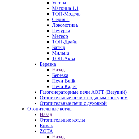
Verona
Матрица 1.1
ТОП-Модель
Серия Т
Локомотивъ
Печурка
Метеор
ТОП-Драйв
Батыр
Мильна
ТОП-Аква
Березка
Назад
Березка
Печи Bulik
Печи Кадет
Газогенераторные печи АОГТ (Везувий)
Отопительные печи с водяным контуром
Отопительные печи с духовкой
Отопительные котлы
Назад
Отопительные котлы
Ермак
ZOTA
Назад