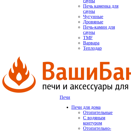
сауны
Печь каменка для
сауны
Чугунные
Дровяные
Печь-камин для
сауны
TMF
Варвара
Теплодар
Печи
Печи для дома
Отопительные
C водяным
контуром
Отопительно-