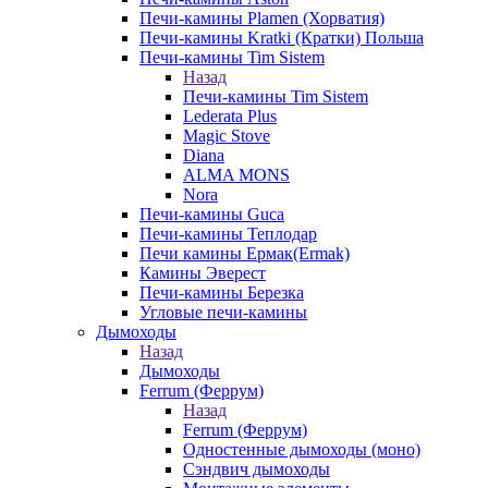
Печи-камины Plamen (Хорватия)
Печи-камины Kratki (Кратки) Польша
Печи-камины Tim Sistem
Назад
Печи-камины Tim Sistem
Lederata Plus
Magic Stove
Diana
ALMA MONS
Nora
Печи-камины Guca
Печи-камины Теплодар
Печи камины Ермак(Ermak)
Камины Эверест
Печи-камины Березка
Угловые печи-камины
Дымоходы
Назад
Дымоходы
Ferrum (Феррум)
Назад
Ferrum (Феррум)
Одностенные дымоходы (моно)
Сэндвич дымоходы