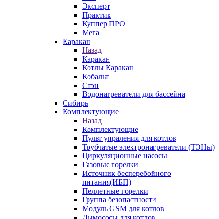
Эксперт
Практик
Куппер ПРО
Мега
Каракан
Назад
Каракан
Котлы Каракан
Кобальт
Стэн
Водонагреватели для бассейна
Сибирь
Комплектующие
Назад
Комплектующие
Пульт упраления для котлов
Трубчатые электронагреватели (ТЭНы)
Циркуляционные насосы
Газовые горелки
Источник бесперебойного
питания(ИБП)
Пеллетные горелки
Группа безопастности
Модуль GSM для котлов
Дымососы для котлов