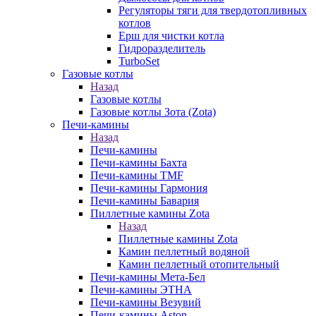
Регуляторы тяги для твердотопливных
котлов
Ерш для чистки котла
Гидроразделитель
TurboSet
Газовые котлы
Назад
Газовые котлы
Газовые котлы Зота (Zota)
Печи-камины
Назад
Печи-камины
Печи-камины Бахта
Печи-камины TMF
Печи-камины Гармония
Печи-камины Бавария
Пиллетные камины Zota
Назад
Пиллетные камины Zota
Камин пеллетный водяной
Камин пеллетный отопительный
Печи-камины Мета-Бел
Печи-камины ЭТНА
Печи-камины Везувий
Печи-камины Aston