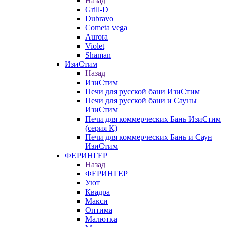
Назад
Grill-D
Dubravo
Cometa vega
Aurora
Violet
Shaman
ИзиСтим
Назад
ИзиСтим
Печи для русской бани ИзиСтим
Печи для русской бани и Сауны
ИзиСтим
Печи для коммерческих Бань ИзиСтим
(серия К)
Печи для коммерческих Бань и Саун
ИзиСтим
ФЕРИНГЕР
Назад
ФЕРИНГЕР
Уют
Квадра
Макси
Оптима
Малютка