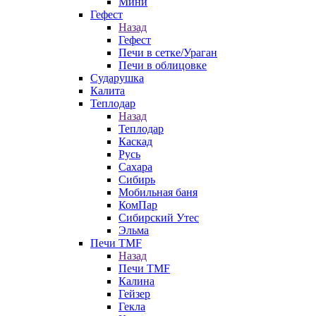
Мини
Гефест
Назад
Гефест
Печи в сетке/Ураган
Печи в облицовке
Сударушка
Калита
Теплодар
Назад
Теплодар
Каскад
Русь
Сахара
Сибирь
Мобильная баня
КомПар
Сибирский Утес
Эльма
Печи TMF
Назад
Печи TMF
Калина
Гейзер
Гекла