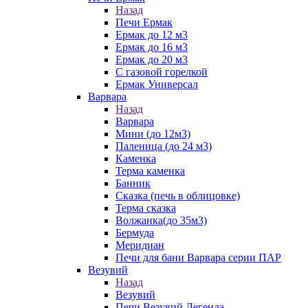
Назад
Печи Ермак
Ермак до 12 м3
Ермак до 16 м3
Ермак до 20 м3
С газовой горелкой
Ермак Универсал
Варвара
Назад
Варвара
Мини (до 12м3)
Паленица (до 24 м3)
Каменка
Терма каменка
Банник
Сказка (печь в облицовке)
Терма сказка
Волжанка(до 35м3)
Бермуда
Меридиан
Печи для бани Варвара серии ПАР
Везувий
Назад
Везувий
Печи Везувий Легенда