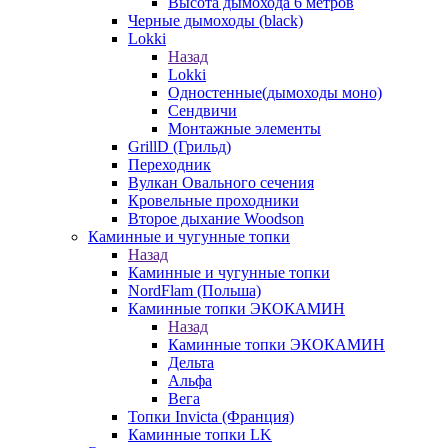
Высота дымохода 6 метров
Черные дымоходы (black)
Lokki
Назад
Lokki
Одностенные(дымоходы моно)
Сендвичи
Монтажные элементы
GrillD (Грильд)
Переходник
Вулкан Овального сечения
Кровельные проходники
Второе дыхание Woodson
Каминные и чугунные топки
Назад
Каминные и чугунные топки
NordFlam (Польша)
Каминные топки ЭКОКАМИН
Назад
Каминные топки ЭКОКАМИН
Дельта
Альфа
Вега
Топки Invicta (Франция)
Каминные топки LK