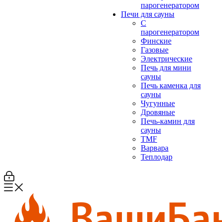
парогенератором
Печи для сауны
С
парогенератором
Финские
Газовые
Электрические
Печь для мини
сауны
Печь каменка для
сауны
Чугунные
Дровяные
Печь-камин для
сауны
TMF
Варвара
Теплодар