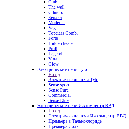
Club
The wall
Cilindro
Senator
Moderna
Vega
Topclass Combi
Forte
Hidden heater
Profi
Legend
Virta
Glow
Электрические печи Tylo
Назад
Электрические печи Tylo
Sense sport
Sense Pure
Commercial
Sense Elite
Электрические печи Ижкомцентр ВВД
Назад
Электрические печи Ижкомцентр ВВД
Премьера в Талькохлориде
Премьера Cоль