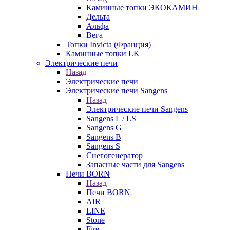
Каминные топки ЭКОКАМИН
Дельта
Альфа
Вега
Топки Invicta (Франция)
Каминные топки LK
Электрические печи
Назад
Электрические печи
Электрические печи Sangens
Назад
Электрические печи Sangens
Sangens L / LS
Sangens G
Sangens B
Sangens S
Снегогенератор
Запасные части для Sangens
Печи BORN
Назад
Печи BORN
AIR
LINE
Stone
Fire