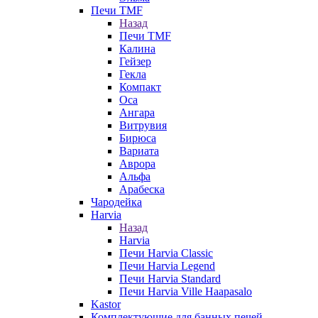
Печи TMF
Назад
Печи TMF
Калина
Гейзер
Гекла
Компакт
Оса
Ангара
Витрувия
Бирюса
Вариата
Аврора
Альфа
Арабеска
Чародейка
Harvia
Назад
Harvia
Печи Harvia Classic
Печи Harvia Legend
Печи Harvia Standard
Печи Harvia Ville Haapasalo
Kastor
Комплектующие для банных печей