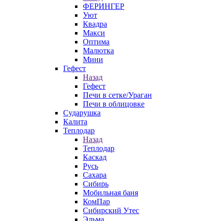
ФЕРИНГЕР
Уют
Квадра
Макси
Оптима
Малютка
Мини
Гефест
Назад
Гефест
Печи в сетке/Ураган
Печи в облицовке
Сударушка
Калита
Теплодар
Назад
Теплодар
Каскад
Русь
Сахара
Сибирь
Мобильная баня
КомПар
Сибирский Утес
Эльма