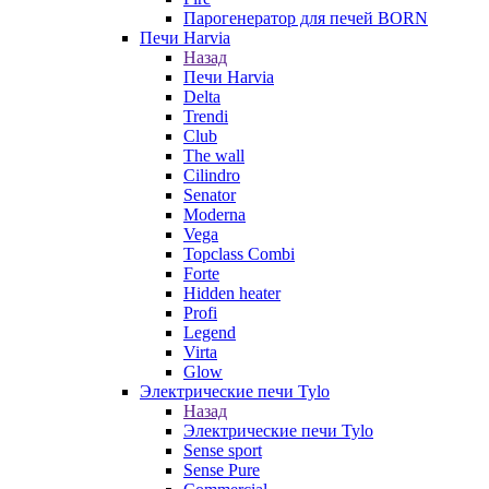
Парогенератор для печей BORN
Печи Harvia
Назад
Печи Harvia
Delta
Trendi
Club
The wall
Cilindro
Senator
Moderna
Vega
Topclass Combi
Forte
Hidden heater
Profi
Legend
Virta
Glow
Электрические печи Tylo
Назад
Электрические печи Tylo
Sense sport
Sense Pure