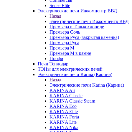
Commercial
Sense Elite
Электрические печи Ижкомцентр ВВД
Назад
Электрические печи Ижкомцентр ВВД
Премьера в Талькохлориде
Премьера Cоль
Премьера Руса (закрытая каменка)
Премьера Руса
Премьера М
Премьера М в камне
Профи
Печи Теплодар
ТЭНы для электрических печей
Электрические печи Karina (Карина)
Назад
Электрические печи Karina (Карина)
KARINA Air
KARINA Classic
KARINA Classic Steam
KARINA Eco
KARINA Elite
KARINA Forta
KARINA Lite
KARINA Nika