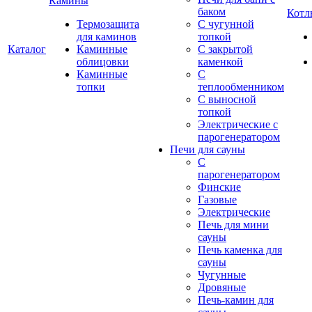
Камины
баком
Котл
Термозащита
С чугунной
для каминов
топкой
Каталог
Каминные
С закрытой
облицовки
каменкой
Каминные
С
топки
теплообменником
С выносной
топкой
Электрические с
парогенератором
Печи для сауны
С
парогенератором
Финские
Газовые
Электрические
Печь для мини
сауны
Печь каменка для
сауны
Чугунные
Дровяные
Печь-камин для