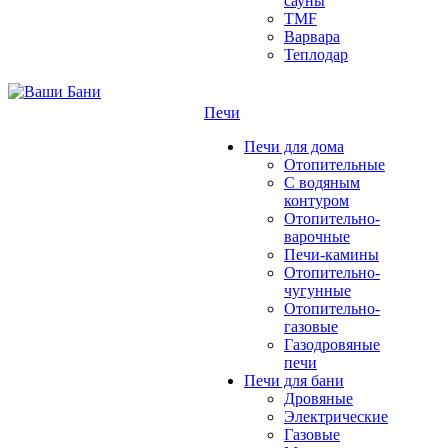
сауны
TMF
Варвара
Теплодар
Печи
Печи для дома
Отопительные
C водяным
контуром
Отопительно-
варочные
Печи-камины
Отопительно-
чугунные
Отопительно-
газовые
Газодровяные
печи
Печи для бани
Дровяные
Электрические
Газовые