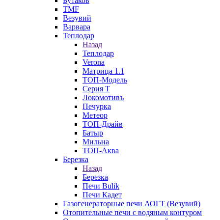
Бутаков
TMF
Везувий
Варвара
Теплодар
Назад
Теплодар
Verona
Матрица 1.1
ТОП-Модель
Серия Т
Локомотивъ
Печурка
Метеор
ТОП-Драйв
Батыр
Мильна
ТОП-Аква
Березка
Назад
Березка
Печи Bulik
Печи Кадет
Газогенераторные печи АОГТ (Везувий)
Отопительные печи с водяным контуром