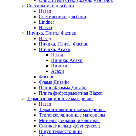
Очистители стекла,камня,мангалов
Светильники для бани
Назад
Светильники для бани
Lindner
Harvia
Ничиха, Плиты Фаспан
Назад
Ничиха, Плиты Фаспан
Ничиха, Асахи
Назад
Ничиха, Асахи
Ничиха
Асахи
Фаспан
Флама Дизайн
Панно Фламма Дизайн
Плита фиброцементная Blazen
Термоизоляционные материалы
Назад
Термоизоляционные материалы
Теплоизоляционные материалы
Минерит, экраны, изоляторы
Силикат кальция(Суперизол)
Шнур термостойкий