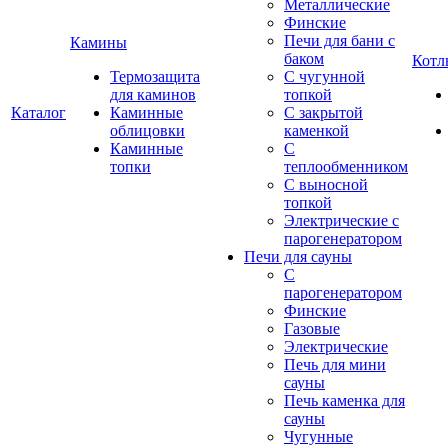
Металлические
Финские
Печи для бани с
Камины
баком
Котл
Термозащита
С чугунной
для каминов
топкой
Каталог
Каминные
С закрытой
облицовки
каменкой
Каминные
С
топки
теплообменником
С выносной
топкой
Электрические с
парогенератором
Печи для сауны
С
парогенератором
Финские
Газовые
Электрические
Печь для мини
сауны
Печь каменка для
сауны
Чугунные