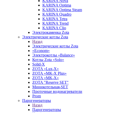
KARINA Nova
KARINA Optima
KARINA Optima Steam
KARINA Quadro
KARINA Tetra
KARINA Trend
KARINA Clio
Электрокаменка Zota
Электрические котлы Zota
Назад
Электрические котлы Zota
«Econom»
Электрокотлы «Balance»
Котлы Zota «Solo»
Solid-X
ZOTA «Lux-X»
ZOTA «MK-X Plus»
ZOTA «MK-X»
ZOTA "Reserve SET"
Миникотельная-SET
Проточные водонагреватели
Prom
Парогенераторы
Назад
Парогенераторы