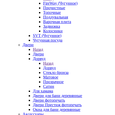
FireWay (Чугунное)
Прочистные
Топочные
Поддувальная
Варочная плита
Задвижка
Колосники
SVT (Чугунное)
Чугунная посуда
Двери
Назад
Двери
Дорвуд
Назад
Дорвуд
Стекло бронза
Матовое
Прозрачное
Сатин
Для хамама
Двери для бани деревянные
Двери фотопечать
Двери Престиж фотопечать
Окна для бани деревянные
Аксессуары