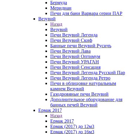
Бермуда
Меридиан
Печи для бани Варвара серии ПАР
Везувий
Назад
Везувий
Печи Везувий Легенда
Печи Везувий Скиф
Банные печи Везувий Русичъ
Печи Везувий Лава
Печи Везувий Оптимум
Печи Везувий УРАГАН
Печи Везувий Сенсация
Печи Везувий Легенда Русский Пар
Печи Везувий Легенда Ретро
Печи в облицовке натуральным
камнем Везувий
Газодровяные печи Везувий
Дополнительное оборудование для
банных печей Везувий
Ермак 2017
Назад
Ермак 2017
Ермак (2017) до 12м3
Ермак (2017) до 16м3