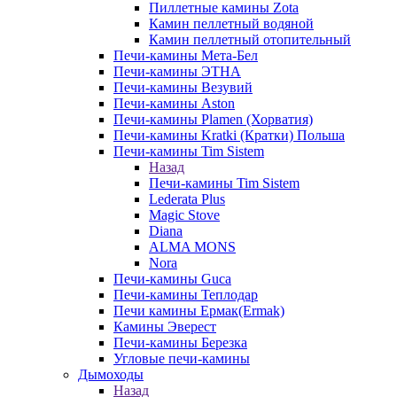
Пиллетные камины Zota
Камин пеллетный водяной
Камин пеллетный отопительный
Печи-камины Мета-Бел
Печи-камины ЭТНА
Печи-камины Везувий
Печи-камины Aston
Печи-камины Plamen (Хорватия)
Печи-камины Kratki (Кратки) Польша
Печи-камины Tim Sistem
Назад
Печи-камины Tim Sistem
Lederata Plus
Magic Stove
Diana
ALMA MONS
Nora
Печи-камины Guca
Печи-камины Теплодар
Печи камины Ермак(Ermak)
Камины Эверест
Печи-камины Березка
Угловые печи-камины
Дымоходы
Назад