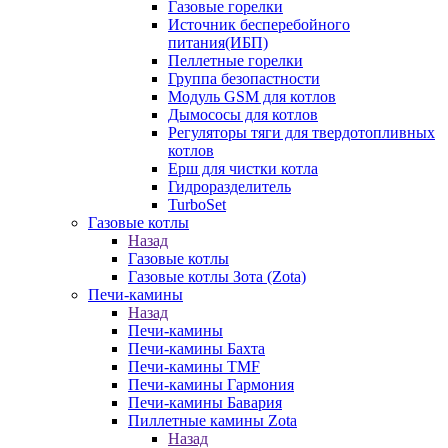
Газовые горелки
Источник бесперебойного
питания(ИБП)
Пеллетные горелки
Группа безопастности
Модуль GSM для котлов
Дымососы для котлов
Регуляторы тяги для твердотопливных
котлов
Ерш для чистки котла
Гидроразделитель
TurboSet
Газовые котлы
Назад
Газовые котлы
Газовые котлы Зота (Zota)
Печи-камины
Назад
Печи-камины
Печи-камины Бахта
Печи-камины TMF
Печи-камины Гармония
Печи-камины Бавария
Пиллетные камины Zota
Назад