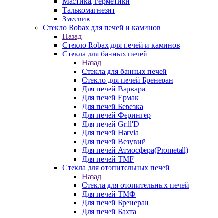
Мастика, герметики
Талькомагнезит
Змеевик
Стекло Robax для печей и каминов
Назад
Стекло Robax для печей и каминов
Стекла для банных печей
Назад
Стекла для банных печей
Стекло для печей Бренеран
Для печей Варвара
Для печей Ермак
Для печей Березка
Для печей Ферингер
Для печей Grill'D
Для печей Harvia
Для печей Везувий
Для печей Атмосфера(Prometall)
Для печей TMF
Стекла для отопительных печей
Назад
Стекла для отопительных печей
Для печей ТМФ
Для печей Бренеран
Для печей Бахта