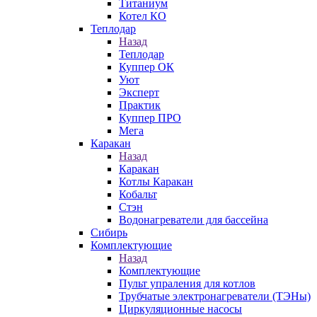
Титаниум
Котел КО
Теплодар
Назад
Теплодар
Куппер ОК
Уют
Эксперт
Практик
Куппер ПРО
Мега
Каракан
Назад
Каракан
Котлы Каракан
Кобальт
Стэн
Водонагреватели для бассейна
Сибирь
Комплектующие
Назад
Комплектующие
Пульт упраления для котлов
Трубчатые электронагреватели (ТЭНы)
Циркуляционные насосы