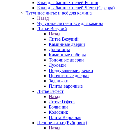
Баки для банных печей Ferrum
Баки для банных печей Sferra (Сферра)
Чугунное литье и всё для камина
Назад
Чугунное литье и всё для камина
Литье Везувий
Назад
Литье Везувий
Каминные дверки
Дровницы
Каминные наборы
Топочные дверки
Духовки
Поддувальные дверки
Прочистные дверки
Задвижки
Плиты варочные
Литье Гефест
Назад
Литье Гефест
Болванки
Колосник
Плита Варочная
Печное литье (Рубцовск)
Назад