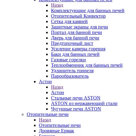
Назад
Комплектующие для банных печей
Отопительный Конвектор
Сетка для камней
Защитные экраны для печи
Портал для банной печи
Дверь для банной печи
Предтопочный лист
Усиление камеры горения
Баки для банных печей
Газовые горелки
Теплообменник для банных печей
Удлинитель тоннеля
Парообразователь
Астон
Назад
Астон
Стальные печи ASTON
ASTON из нержавеющий стали
Чугунные печи ASTON
Отопительные печи
Назад
Отопительные печи
Дровяные Ермак