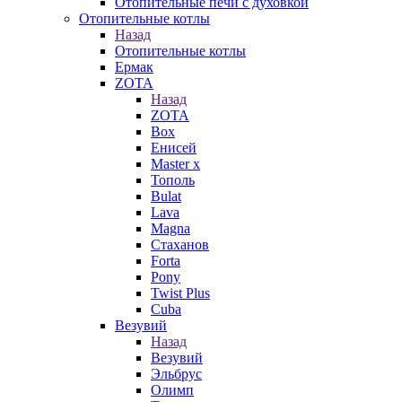
Отопительные печи с духовкой
Отопительные котлы
Назад
Отопительные котлы
Ермак
ZOTA
Назад
ZOTA
Box
Енисей
Master x
Тополь
Bulat
Lava
Magna
Стаханов
Forta
Pony
Twist Plus
Cuba
Везувий
Назад
Везувий
Эльбрус
Олимп