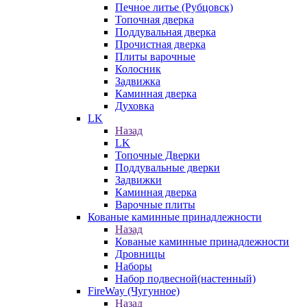
Печное литье (Рубцовск)
Топочная дверка
Поддувальная дверка
Прочистная дверка
Плиты варочные
Колосник
Задвижка
Каминная дверка
Духовка
LK
Назад
LK
Топочные Дверки
Поддувальные дверки
Задвижки
Каминная дверка
Варочные плиты
Кованые каминные принадлежности
Назад
Кованые каминные принадлежности
Дровницы
Наборы
Набор подвесной(настенный)
FireWay (Чугунное)
Назад