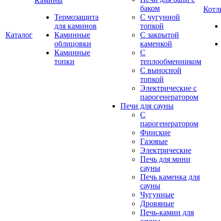
Камины
баком
Котл
Термозащита
С чугунной
для каминов
топкой
Каталог
Каминные
С закрытой
облицовки
каменкой
Каминные
С
топки
теплообменником
С выносной
топкой
Электрические с
парогенератором
Печи для сауны
С
парогенератором
Финские
Газовые
Электрические
Печь для мини
сауны
Печь каменка для
сауны
Чугунные
Дровяные
Печь-камин для