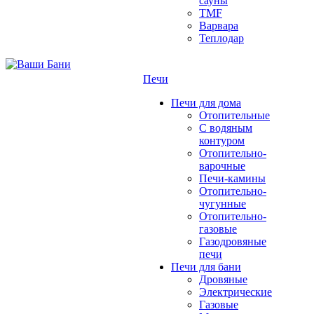
сауны
TMF
Варвара
Теплодар
Печи
Печи для дома
Отопительные
C водяным
контуром
Отопительно-
варочные
Печи-камины
Отопительно-
чугунные
Отопительно-
газовые
Газодровяные
печи
Печи для бани
Дровяные
Электрические
Газовые