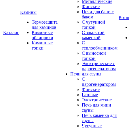
Металлические
Финские
Печи для бани с
Камины
баком
Котл
Термозащита
С чугунной
для каминов
топкой
Каталог
Каминные
С закрытой
облицовки
каменкой
Каминные
С
топки
теплообменником
С выносной
топкой
Электрические с
парогенератором
Печи для сауны
С
парогенератором
Финские
Газовые
Электрические
Печь для мини
сауны
Печь каменка для
сауны
Чугунные