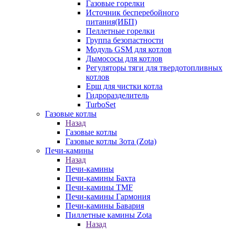
Газовые горелки
Источник бесперебойного
питания(ИБП)
Пеллетные горелки
Группа безопастности
Модуль GSM для котлов
Дымососы для котлов
Регуляторы тяги для твердотопливных
котлов
Ерш для чистки котла
Гидроразделитель
TurboSet
Газовые котлы
Назад
Газовые котлы
Газовые котлы Зота (Zota)
Печи-камины
Назад
Печи-камины
Печи-камины Бахта
Печи-камины TMF
Печи-камины Гармония
Печи-камины Бавария
Пиллетные камины Zota
Назад