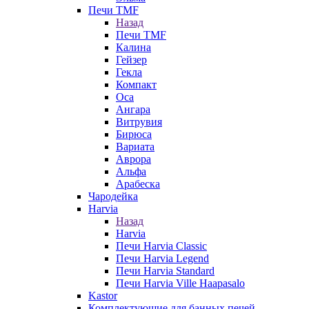
Печи TMF
Назад
Печи TMF
Калина
Гейзер
Гекла
Компакт
Оса
Ангара
Витрувия
Бирюса
Вариата
Аврора
Альфа
Арабеска
Чародейка
Harvia
Назад
Harvia
Печи Harvia Classic
Печи Harvia Legend
Печи Harvia Standard
Печи Harvia Ville Haapasalo
Kastor
Комплектующие для банных печей