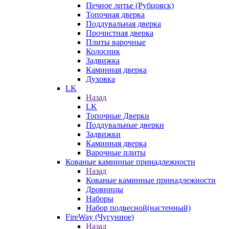
Печное литье (Рубцовск)
Топочная дверка
Поддувальная дверка
Прочистная дверка
Плиты варочные
Колосник
Задвижка
Каминная дверка
Духовка
LK
Назад
LK
Топочные Дверки
Поддувальные дверки
Задвижки
Каминная дверка
Варочные плиты
Кованые каминные принадлежности
Назад
Кованые каминные принадлежности
Дровницы
Наборы
Набор подвесной(настенный)
FireWay (Чугунное)
Назад