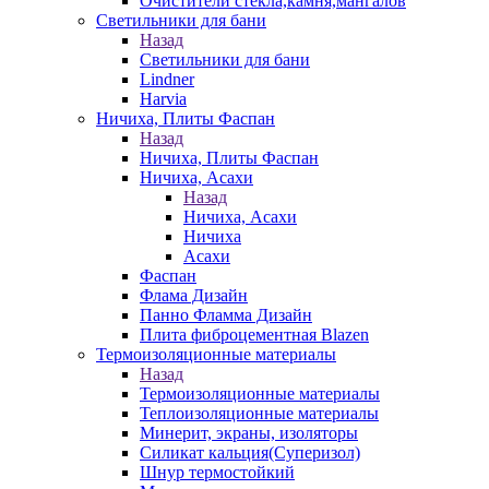
Очистители стекла,камня,мангалов
Светильники для бани
Назад
Светильники для бани
Lindner
Harvia
Ничиха, Плиты Фаспан
Назад
Ничиха, Плиты Фаспан
Ничиха, Асахи
Назад
Ничиха, Асахи
Ничиха
Асахи
Фаспан
Флама Дизайн
Панно Фламма Дизайн
Плита фиброцементная Blazen
Термоизоляционные материалы
Назад
Термоизоляционные материалы
Теплоизоляционные материалы
Минерит, экраны, изоляторы
Силикат кальция(Суперизол)
Шнур термостойкий