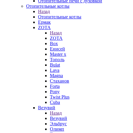
Отопительные печи с духовкой
Отопительные котлы
Назад
Отопительные котлы
Ермак
ZOTA
Назад
ZOTA
Box
Енисей
Master x
Тополь
Bulat
Lava
Magna
Стаханов
Forta
Pony
Twist Plus
Cuba
Везувий
Назад
Везувий
Эльбрус
Олимп