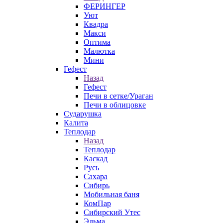
ФЕРИНГЕР
Уют
Квадра
Макси
Оптима
Малютка
Мини
Гефест
Назад
Гефест
Печи в сетке/Ураган
Печи в облицовке
Сударушка
Калита
Теплодар
Назад
Теплодар
Каскад
Русь
Сахара
Сибирь
Мобильная баня
КомПар
Сибирский Утес
Эльма