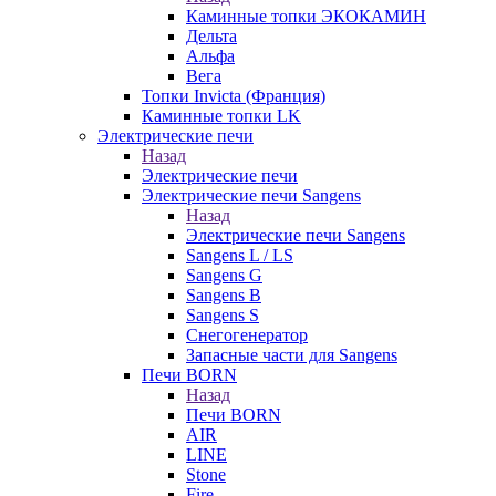
Каминные топки ЭКОКАМИН
Дельта
Альфа
Вега
Топки Invicta (Франция)
Каминные топки LK
Электрические печи
Назад
Электрические печи
Электрические печи Sangens
Назад
Электрические печи Sangens
Sangens L / LS
Sangens G
Sangens B
Sangens S
Снегогенератор
Запасные части для Sangens
Печи BORN
Назад
Печи BORN
AIR
LINE
Stone
Fire