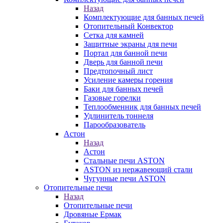
Назад
Комплектующие для банных печей
Отопительный Конвектор
Сетка для камней
Защитные экраны для печи
Портал для банной печи
Дверь для банной печи
Предтопочный лист
Усиление камеры горения
Баки для банных печей
Газовые горелки
Теплообменник для банных печей
Удлинитель тоннеля
Парообразователь
Астон
Назад
Астон
Стальные печи ASTON
ASTON из нержавеющий стали
Чугунные печи ASTON
Отопительные печи
Назад
Отопительные печи
Дровяные Ермак