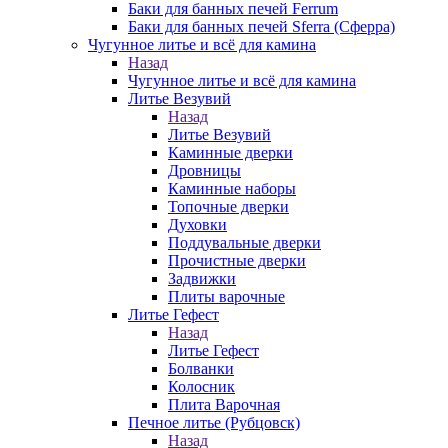
Баки для банных печей Ferrum
Баки для банных печей Sferra (Сферра)
Чугунное литье и всё для камина
Назад
Чугунное литье и всё для камина
Литье Везувий
Назад
Литье Везувий
Каминные дверки
Дровницы
Каминные наборы
Топочные дверки
Духовки
Поддувальные дверки
Прочистные дверки
Задвижки
Плиты варочные
Литье Гефест
Назад
Литье Гефест
Болванки
Колосник
Плита Варочная
Печное литье (Рубцовск)
Назад