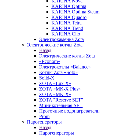
KARINA Nova
KARINA Optima
KARINA Optima Steam
KARINA Quadro
KARINA Tetra
KARINA Trend
KARINA Clio
Электрокаменка Zota
Электрические котлы Zota
Назад
Электрические котлы Zota
«Econom»
Электрокотлы «Balance»
Котлы Zota «Solo»
Solid-X
ZOTA «Lux-X»
ZOTA «MK-X Plus»
ZOTA «MK-X»
ZOTA "Reserve SET"
Миникотельная-SET
Проточные водонагреватели
Prom
Парогенераторы
Назад
Парогенераторы