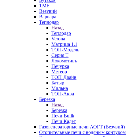
Бутаков
TMF
Везувий
Варвара
Теплодар
Назад
Теплодар
Verona
Матрица 1.1
ТОП-Модель
Серия Т
Локомотивъ
Печурка
Метеор
ТОП-Драйв
Батыр
Мильна
ТОП-Аква
Березка
Назад
Березка
Печи Bulik
Печи Кадет
Газогенераторные печи АОГТ (Везувий)
Отопительные печи с водяным контуром