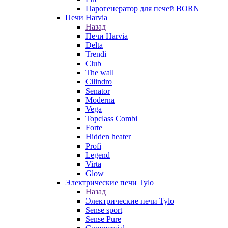
Парогенератор для печей BORN
Печи Harvia
Назад
Печи Harvia
Delta
Trendi
Club
The wall
Cilindro
Senator
Moderna
Vega
Topclass Combi
Forte
Hidden heater
Profi
Legend
Virta
Glow
Электрические печи Tylo
Назад
Электрические печи Tylo
Sense sport
Sense Pure