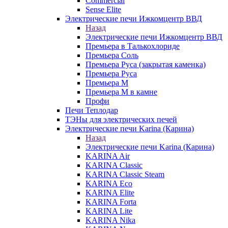
Commercial
Sense Elite
Электрические печи Ижкомцентр ВВД
Назад
Электрические печи Ижкомцентр ВВД
Премьера в Талькохлориде
Премьера Cоль
Премьера Руса (закрытая каменка)
Премьера Руса
Премьера М
Премьера М в камне
Профи
Печи Теплодар
ТЭНы для электрических печей
Электрические печи Karina (Карина)
Назад
Электрические печи Karina (Карина)
KARINA Air
KARINA Classic
KARINA Classic Steam
KARINA Eco
KARINA Elite
KARINA Forta
KARINA Lite
KARINA Nika