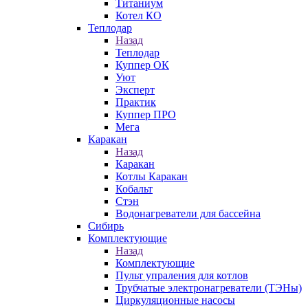
Титаниум
Котел КО
Теплодар
Назад
Теплодар
Куппер ОК
Уют
Эксперт
Практик
Куппер ПРО
Мега
Каракан
Назад
Каракан
Котлы Каракан
Кобальт
Стэн
Водонагреватели для бассейна
Сибирь
Комплектующие
Назад
Комплектующие
Пульт упраления для котлов
Трубчатые электронагреватели (ТЭНы)
Циркуляционные насосы