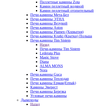
Пиллетные камины Zota
Камин пеллетный водяной
Камин пеллетный отопительный
Печи-камины Мета-Бел
Печи-камины ЭТНА
Печи-камины Везувий
Печи-камины Aston
Печи-камины Plamen (Хорватия)
Печи-камины Kratki (Кратки) Польша
Печи-камины Tim Sistem
Назад
Печи-камины Tim Sistem
Lederata Plus
Magic Stove
Diana
ALMA MONS
Nora
Печи-камины Guca
Печи-камины Теплодар
Печи камины Ермак(Ermak)
Камины Эверест
Печи-камины Березка
Угловые печи-камины
Дымоходы
Назад