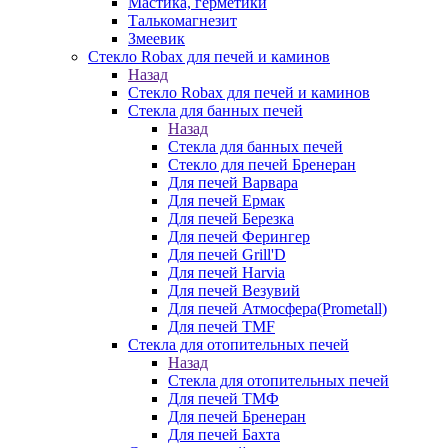
Мастика, герметики
Талькомагнезит
Змеевик
Стекло Robax для печей и каминов
Назад
Стекло Robax для печей и каминов
Стекла для банных печей
Назад
Стекла для банных печей
Стекло для печей Бренеран
Для печей Варвара
Для печей Ермак
Для печей Березка
Для печей Ферингер
Для печей Grill'D
Для печей Harvia
Для печей Везувий
Для печей Атмосфера(Prometall)
Для печей TMF
Стекла для отопительных печей
Назад
Стекла для отопительных печей
Для печей ТМФ
Для печей Бренеран
Для печей Бахта