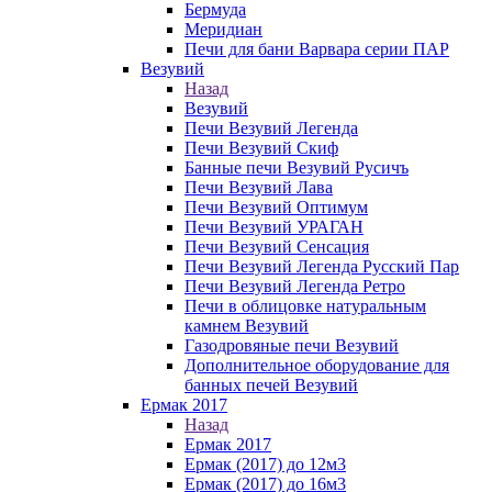
Бермуда
Меридиан
Печи для бани Варвара серии ПАР
Везувий
Назад
Везувий
Печи Везувий Легенда
Печи Везувий Скиф
Банные печи Везувий Русичъ
Печи Везувий Лава
Печи Везувий Оптимум
Печи Везувий УРАГАН
Печи Везувий Сенсация
Печи Везувий Легенда Русский Пар
Печи Везувий Легенда Ретро
Печи в облицовке натуральным
камнем Везувий
Газодровяные печи Везувий
Дополнительное оборудование для
банных печей Везувий
Ермак 2017
Назад
Ермак 2017
Ермак (2017) до 12м3
Ермак (2017) до 16м3