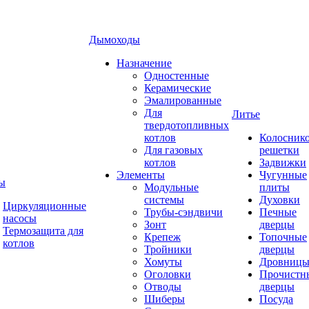
Дымоходы
Назначение
Одностенные
Керамические
Эмалированные
Для
Литье
твердотопливных
котлов
Колосник
Для газовых
решетки
котлов
Задвижки
Элементы
Чугунные
ы
Модульные
плиты
системы
Духовки
Циркуляционные
Трубы-сэндвичи
Печные
насосы
Зонт
дверцы
Термозащита для
Крепеж
Топочные
котлов
Тройники
дверцы
Хомуты
Дровниц
Оголовки
Прочистн
Отводы
дверцы
Шиберы
Посуда