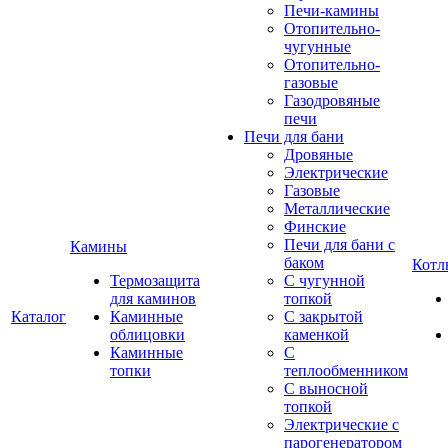
Печи-камины
Отопительно-
чугунные
Отопительно-
газовые
Газодровяные
печи
Печи для бани
Дровяные
Электрические
Газовые
Металлические
Финские
Печи для бани с
Камины
баком
Котл
Термозащита
С чугунной
для каминов
топкой
Каталог
Каминные
С закрытой
облицовки
каменкой
Каминные
С
топки
теплообменником
С выносной
топкой
Электрические с
парогенератором