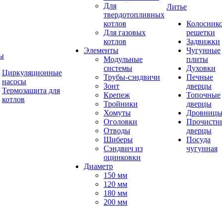
Для
Литье
твердотопливных
котлов
Колосник
Для газовых
решетки
котлов
Задвижки
Элементы
Чугунные
ы
Модульные
плиты
системы
Духовки
Циркуляционные
Трубы-сэндвичи
Печные
насосы
Зонт
дверцы
Термозащита для
Крепеж
Топочные
котлов
Тройники
дверцы
Хомуты
Дровниц
Оголовки
Прочистн
Отводы
дверцы
Шиберы
Посуда
Сэндвич из
чугунная
оцинковки
Диаметр
150 мм
120 мм
180 мм
200 мм