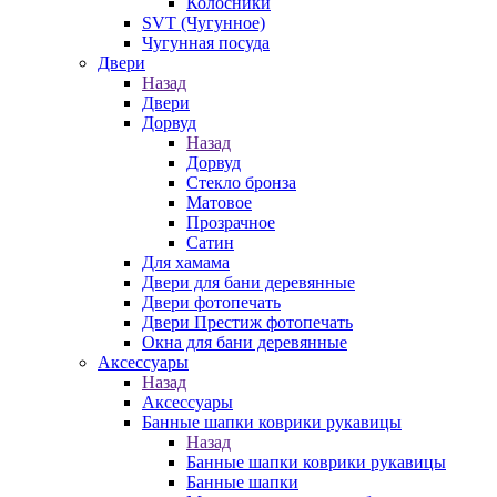
Колосники
SVT (Чугунное)
Чугунная посуда
Двери
Назад
Двери
Дорвуд
Назад
Дорвуд
Стекло бронза
Матовое
Прозрачное
Сатин
Для хамама
Двери для бани деревянные
Двери фотопечать
Двери Престиж фотопечать
Окна для бани деревянные
Аксессуары
Назад
Аксессуары
Банные шапки коврики рукавицы
Назад
Банные шапки коврики рукавицы
Банные шапки