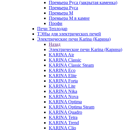
Премьера Руса (закрытая каменка)
Премьера Руса
Премьера М
Премьера М в камне
Профи
Печи Теплодар
ТЭНы для электрических печей
Электрические печи Karina (Карина)
Назад
Электрические печи Karina (Карина)
KARINA Air
KARINA Classic
KARINA Classic Steam
KARINA Eco
KARINA Elite
KARINA Forta
KARINA Lite
KARINA Nika
KARINA Nova
KARINA Optima
KARINA Optima Steam
KARINA Quadro
KARINA Tetra
KARINA Trend
KARINA Clio