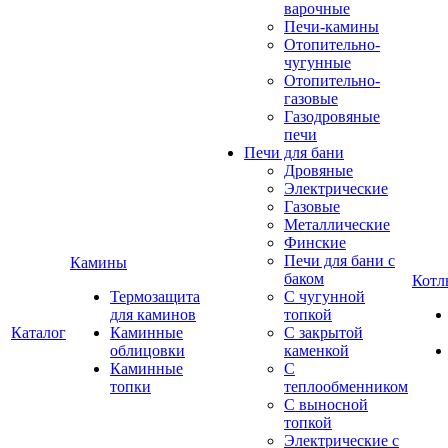
варочные
Печи-камины
Отопительно-
чугунные
Отопительно-
газовые
Газодровяные
печи
Печи для бани
Дровяные
Электрические
Газовые
Металлические
Финские
Печи для бани с
Камины
баком
Котл
Термозащита
С чугунной
для каминов
топкой
Каталог
Каминные
С закрытой
облицовки
каменкой
Каминные
С
топки
теплообменником
С выносной
топкой
Электрические с