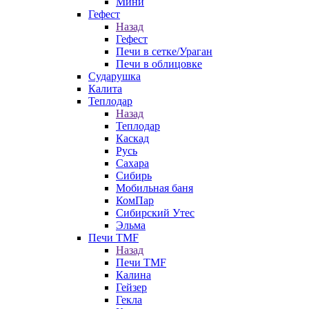
Мини
Гефест
Назад
Гефест
Печи в сетке/Ураган
Печи в облицовке
Сударушка
Калита
Теплодар
Назад
Теплодар
Каскад
Русь
Сахара
Сибирь
Мобильная баня
КомПар
Сибирский Утес
Эльма
Печи TMF
Назад
Печи TMF
Калина
Гейзер
Гекла