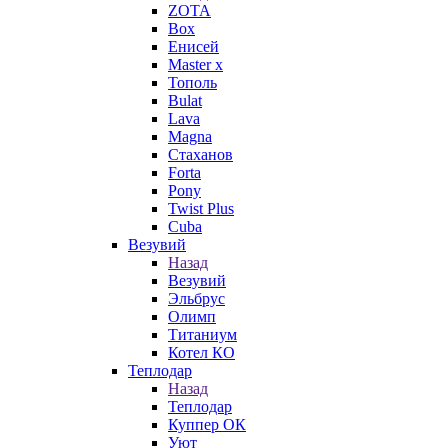
ZOTA
Box
Енисей
Master x
Тополь
Bulat
Lava
Magna
Стаханов
Forta
Pony
Twist Plus
Cuba
Везувий
Назад
Везувий
Эльбрус
Олимп
Титаниум
Котел КО
Теплодар
Назад
Теплодар
Куппер ОК
Уют