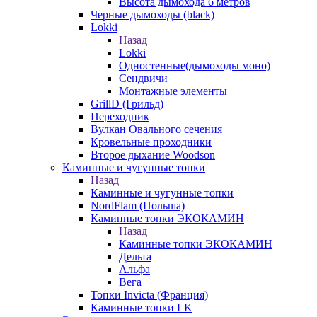
Высота дымохода 6 метров
Черные дымоходы (black)
Lokki
Назад
Lokki
Одностенные(дымоходы моно)
Сендвичи
Монтажные элементы
GrillD (Грильд)
Переходник
Вулкан Овального сечения
Кровельные проходники
Второе дыхание Woodson
Каминные и чугунные топки
Назад
Каминные и чугунные топки
NordFlam (Польша)
Каминные топки ЭКОКАМИН
Назад
Каминные топки ЭКОКАМИН
Дельта
Альфа
Вега
Топки Invicta (Франция)
Каминные топки LK