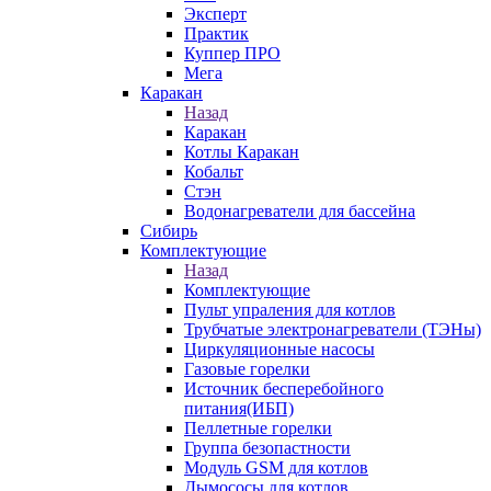
Эксперт
Практик
Куппер ПРО
Мега
Каракан
Назад
Каракан
Котлы Каракан
Кобальт
Стэн
Водонагреватели для бассейна
Сибирь
Комплектующие
Назад
Комплектующие
Пульт упраления для котлов
Трубчатые электронагреватели (ТЭНы)
Циркуляционные насосы
Газовые горелки
Источник бесперебойного
питания(ИБП)
Пеллетные горелки
Группа безопастности
Модуль GSM для котлов
Дымососы для котлов