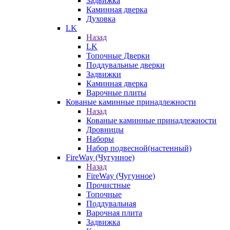
Задвижка
Каминная дверка
Духовка
LK
Назад
LK
Топочные Дверки
Поддувальные дверки
Задвижки
Каминная дверка
Варочные плиты
Кованые каминные принадлежности
Назад
Кованые каминные принадлежности
Дровницы
Наборы
Набор подвесной(настенный)
FireWay (Чугунное)
Назад
FireWay (Чугунное)
Прочистные
Топочные
Поддувальная
Варочная плита
Задвижка