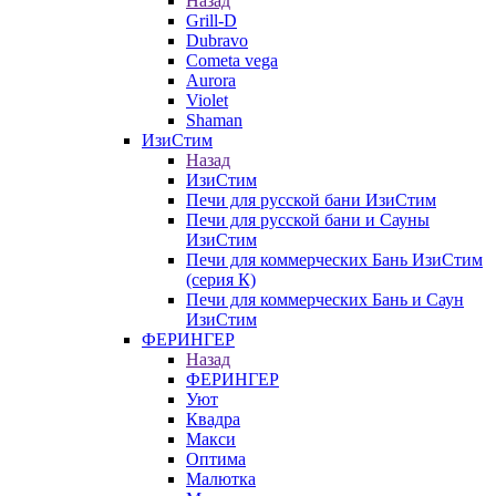
Назад
Grill-D
Dubravo
Cometa vega
Aurora
Violet
Shaman
ИзиСтим
Назад
ИзиСтим
Печи для русской бани ИзиСтим
Печи для русской бани и Сауны
ИзиСтим
Печи для коммерческих Бань ИзиСтим
(серия К)
Печи для коммерческих Бань и Саун
ИзиСтим
ФЕРИНГЕР
Назад
ФЕРИНГЕР
Уют
Квадра
Макси
Оптима
Малютка