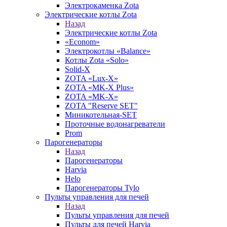
Электрокаменка Zota
Электрические котлы Zota
Назад
Электрические котлы Zota
«Econom»
Электрокотлы «Balance»
Котлы Zota «Solo»
Solid-X
ZOTA «Lux-X»
ZOTA «MK-X Plus»
ZOTA «MK-X»
ZOTA "Reserve SET"
Миникотельная-SET
Проточные водонагреватели
Prom
Парогенераторы
Назад
Парогенераторы
Harvia
Helo
Парогенераторы Tylo
Пульты управления для печей
Назад
Пульты управления для печей
Пульты для печей Harvia