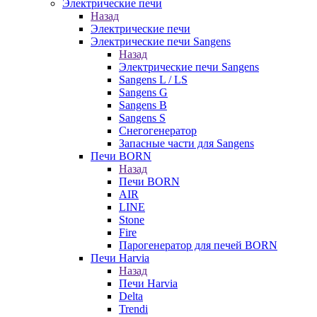
Электрические печи
Назад
Электрические печи
Электрические печи Sangens
Назад
Электрические печи Sangens
Sangens L / LS
Sangens G
Sangens B
Sangens S
Снегогенератор
Запасные части для Sangens
Печи BORN
Назад
Печи BORN
AIR
LINE
Stone
Fire
Парогенератор для печей BORN
Печи Harvia
Назад
Печи Harvia
Delta
Trendi