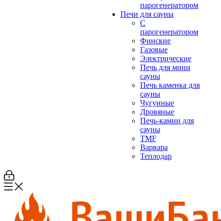
парогенератором
Печи для сауны
С
парогенератором
Финские
Газовые
Электрические
Печь для мини
сауны
Печь каменка для
сауны
Чугунные
Дровяные
Печь-камин для
сауны
TMF
Варвара
Теплодар