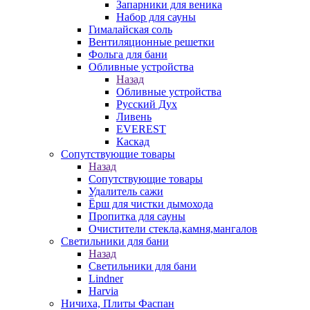
Запарники для веника
Набор для сауны
Гималайская соль
Вентиляционные решетки
Фольга для бани
Обливные устройства
Назад
Обливные устройства
Русский Дух
Ливень
EVEREST
Каскад
Сопутствующие товары
Назад
Сопутствующие товары
Удалитель сажи
Ёрш для чистки дымохода
Пропитка для сауны
Очистители стекла,камня,мангалов
Светильники для бани
Назад
Светильники для бани
Lindner
Harvia
Ничиха, Плиты Фаспан