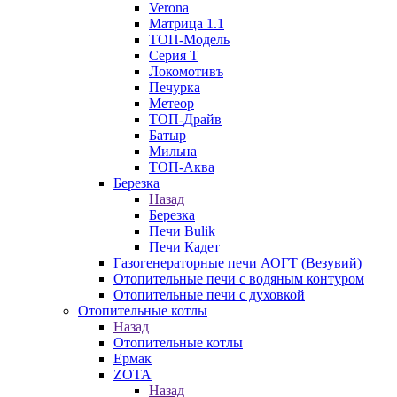
Verona
Матрица 1.1
ТОП-Модель
Серия Т
Локомотивъ
Печурка
Метеор
ТОП-Драйв
Батыр
Мильна
ТОП-Аква
Березка
Назад
Березка
Печи Bulik
Печи Кадет
Газогенераторные печи АОГТ (Везувий)
Отопительные печи с водяным контуром
Отопительные печи с духовкой
Отопительные котлы
Назад
Отопительные котлы
Ермак
ZOTA
Назад