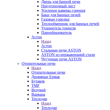
Дверь для банной печи
Предтопочный лист
Усиление камеры горения
Баки для банных печей
Газовые горелки
Теплообменник для банных печей
Удлинитель тоннеля
Парообразователь
Астон
Назад
Астон
Стальные печи ASTON
ASTON из нержавеющий стали
Чугунные печи ASTON
Отопительные печи
Назад
Отопительные печи
Дровяные Ермак
Бутаков
TMF
Везувий
Варвара
Теплодар
Назад
Теплодар