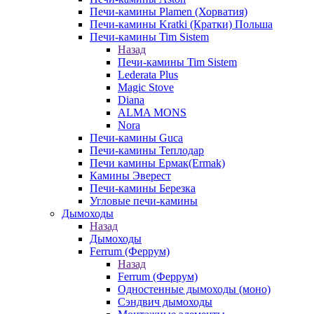
Печи-камины Plamen (Хорватия)
Печи-камины Kratki (Кратки) Польша
Печи-камины Tim Sistem
Назад
Печи-камины Tim Sistem
Lederata Plus
Magic Stove
Diana
ALMA MONS
Nora
Печи-камины Guca
Печи-камины Теплодар
Печи камины Ермак(Ermak)
Камины Эверест
Печи-камины Березка
Угловые печи-камины
Дымоходы
Назад
Дымоходы
Ferrum (Феррум)
Назад
Ferrum (Феррум)
Одностенные дымоходы (моно)
Сэндвич дымоходы