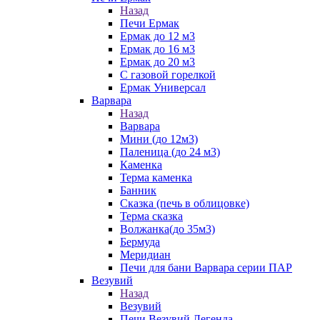
Назад
Печи Ермак
Ермак до 12 м3
Ермак до 16 м3
Ермак до 20 м3
С газовой горелкой
Ермак Универсал
Варвара
Назад
Варвара
Мини (до 12м3)
Паленица (до 24 м3)
Каменка
Терма каменка
Банник
Сказка (печь в облицовке)
Терма сказка
Волжанка(до 35м3)
Бермуда
Меридиан
Печи для бани Варвара серии ПАР
Везувий
Назад
Везувий
Печи Везувий Легенда