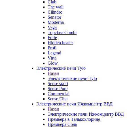
Club
The wall
Cilindro
Senator
Moderna
Vega
Topclass Combi
Forte
Hidden heater
Profi
Legend
Virta
Glow
Электрические печи Tylo
Назад
Электрические печи Tylo
Sense sport
Sense Pure
Commercial
Sense Elite
Электрические печи Ижкомцентр ВВД
Назад
Электрические печи Ижкомцентр ВВД
Премьера в Талькохлориде
Премьера Cоль