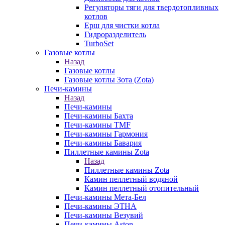
Регуляторы тяги для твердотопливных
котлов
Ерш для чистки котла
Гидроразделитель
TurboSet
Газовые котлы
Назад
Газовые котлы
Газовые котлы Зота (Zota)
Печи-камины
Назад
Печи-камины
Печи-камины Бахта
Печи-камины TMF
Печи-камины Гармония
Печи-камины Бавария
Пиллетные камины Zota
Назад
Пиллетные камины Zota
Камин пеллетный водяной
Камин пеллетный отопительный
Печи-камины Мета-Бел
Печи-камины ЭТНА
Печи-камины Везувий
Печи-камины Aston