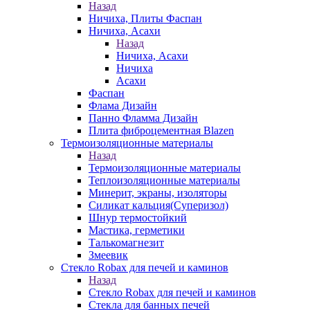
Назад
Ничиха, Плиты Фаспан
Ничиха, Асахи
Назад
Ничиха, Асахи
Ничиха
Асахи
Фаспан
Флама Дизайн
Панно Фламма Дизайн
Плита фиброцементная Blazen
Термоизоляционные материалы
Назад
Термоизоляционные материалы
Теплоизоляционные материалы
Минерит, экраны, изоляторы
Силикат кальция(Суперизол)
Шнур термостойкий
Мастика, герметики
Талькомагнезит
Змеевик
Стекло Robax для печей и каминов
Назад
Стекло Robax для печей и каминов
Стекла для банных печей