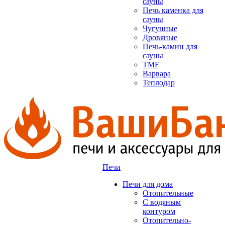
сауны
Печь каменка для
сауны
Чугунные
Дровяные
Печь-камин для
сауны
TMF
Варвара
Теплодар
Печи
Печи для дома
Отопительные
C водяным
контуром
Отопительно-