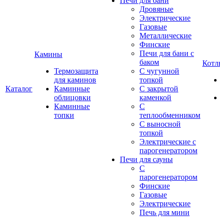
Печи для бани
Дровяные
Электрические
Газовые
Металлические
Финские
Печи для бани с
Камины
баком
Котл
Термозащита
С чугунной
для каминов
топкой
Каталог
Каминные
С закрытой
облицовки
каменкой
Каминные
С
топки
теплообменником
С выносной
топкой
Электрические с
парогенератором
Печи для сауны
С
парогенератором
Финские
Газовые
Электрические
Печь для мини