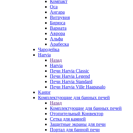
Компакт
Оса
Ангара
Витрувия
Бирюса
Вариата
Аврора
Альфа
Арабеска
Чародейка
Harvia
Назад
Harvia
Печи Harvia Classic
Печи Harvia Legend
Печи Harvia Standard
Печи Harvia Ville Haapasalo
Kastor
Комплектующие для банных печей
Назад
Комплектующие для банных печей
Отопительный Конвектор
Сетка для камней
Защитные экраны для печи
Портал для банной печи