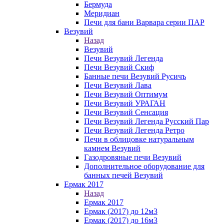
Бермуда
Меридиан
Печи для бани Варвара серии ПАР
Везувий
Назад
Везувий
Печи Везувий Легенда
Печи Везувий Скиф
Банные печи Везувий Русичъ
Печи Везувий Лава
Печи Везувий Оптимум
Печи Везувий УРАГАН
Печи Везувий Сенсация
Печи Везувий Легенда Русский Пар
Печи Везувий Легенда Ретро
Печи в облицовке натуральным
камнем Везувий
Газодровяные печи Везувий
Дополнительное оборудование для
банных печей Везувий
Ермак 2017
Назад
Ермак 2017
Ермак (2017) до 12м3
Ермак (2017) до 16м3