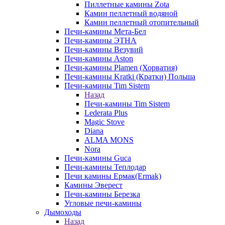
Пиллетные камины Zota
Камин пеллетный водяной
Камин пеллетный отопительный
Печи-камины Мета-Бел
Печи-камины ЭТНА
Печи-камины Везувий
Печи-камины Aston
Печи-камины Plamen (Хорватия)
Печи-камины Kratki (Кратки) Польша
Печи-камины Tim Sistem
Назад
Печи-камины Tim Sistem
Lederata Plus
Magic Stove
Diana
ALMA MONS
Nora
Печи-камины Guca
Печи-камины Теплодар
Печи камины Ермак(Ermak)
Камины Эверест
Печи-камины Березка
Угловые печи-камины
Дымоходы
Назад