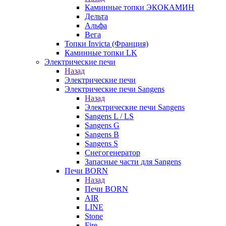
Каминные топки ЭКОКАМИН
Дельта
Альфа
Вега
Топки Invicta (Франция)
Каминные топки LK
Электрические печи
Назад
Электрические печи
Электрические печи Sangens
Назад
Электрические печи Sangens
Sangens L / LS
Sangens G
Sangens B
Sangens S
Снегогенератор
Запасные части для Sangens
Печи BORN
Назад
Печи BORN
AIR
LINE
Stone
Fire