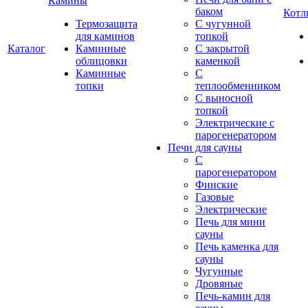
Камины
баком
Котл
Термозащита
С чугунной
для каминов
топкой
Каталог
Каминные
С закрытой
облицовки
каменкой
Каминные
С
топки
теплообменником
С выносной
топкой
Электрические с
парогенератором
Печи для сауны
С
парогенератором
Финские
Газовые
Электрические
Печь для мини
сауны
Печь каменка для
сауны
Чугунные
Дровяные
Печь-камин для