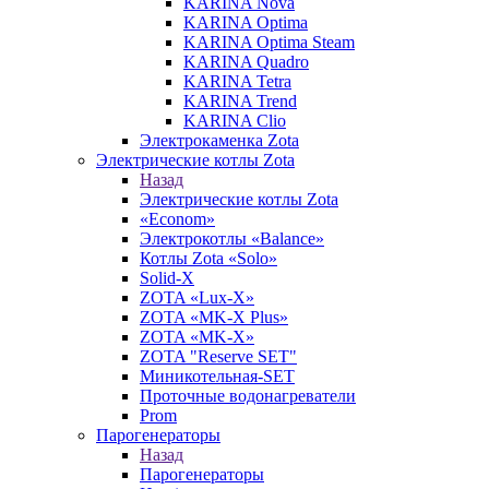
KARINA Nova
KARINA Optima
KARINA Optima Steam
KARINA Quadro
KARINA Tetra
KARINA Trend
KARINA Clio
Электрокаменка Zota
Электрические котлы Zota
Назад
Электрические котлы Zota
«Econom»
Электрокотлы «Balance»
Котлы Zota «Solo»
Solid-X
ZOTA «Lux-X»
ZOTA «MK-X Plus»
ZOTA «MK-X»
ZOTA "Reserve SET"
Миникотельная-SET
Проточные водонагреватели
Prom
Парогенераторы
Назад
Парогенераторы