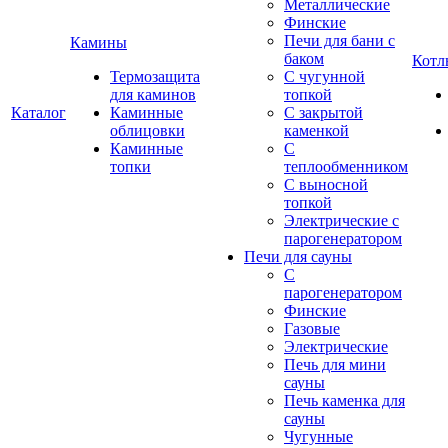
Металлические
Финские
Печи для бани с
Камины
баком
Котл
Термозащита
С чугунной
для каминов
топкой
Каталог
Каминные
С закрытой
облицовки
каменкой
Каминные
С
топки
теплообменником
С выносной
топкой
Электрические с
парогенератором
Печи для сауны
С
парогенератором
Финские
Газовые
Электрические
Печь для мини
сауны
Печь каменка для
сауны
Чугунные