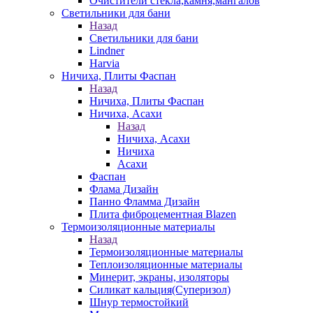
Очистители стекла,камня,мангалов
Светильники для бани
Назад
Светильники для бани
Lindner
Harvia
Ничиха, Плиты Фаспан
Назад
Ничиха, Плиты Фаспан
Ничиха, Асахи
Назад
Ничиха, Асахи
Ничиха
Асахи
Фаспан
Флама Дизайн
Панно Фламма Дизайн
Плита фиброцементная Blazen
Термоизоляционные материалы
Назад
Термоизоляционные материалы
Теплоизоляционные материалы
Минерит, экраны, изоляторы
Силикат кальция(Суперизол)
Шнур термостойкий