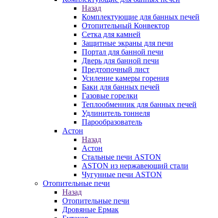
Назад
Комплектующие для банных печей
Отопительный Конвектор
Сетка для камней
Защитные экраны для печи
Портал для банной печи
Дверь для банной печи
Предтопочный лист
Усиление камеры горения
Баки для банных печей
Газовые горелки
Теплообменник для банных печей
Удлинитель тоннеля
Парообразователь
Астон
Назад
Астон
Стальные печи ASTON
ASTON из нержавеющий стали
Чугунные печи ASTON
Отопительные печи
Назад
Отопительные печи
Дровяные Ермак