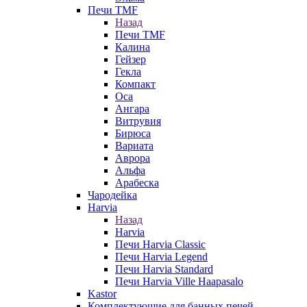
Печи TMF
Назад
Печи TMF
Калина
Гейзер
Гекла
Компакт
Оса
Ангара
Витрувия
Бирюса
Вариата
Аврора
Альфа
Арабеска
Чародейка
Harvia
Назад
Harvia
Печи Harvia Classic
Печи Harvia Legend
Печи Harvia Standard
Печи Harvia Ville Haapasalo
Kastor
Комплектующие для банных печей