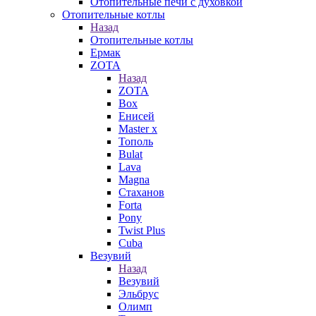
Отопительные печи с духовкой
Отопительные котлы
Назад
Отопительные котлы
Ермак
ZOTA
Назад
ZOTA
Box
Енисей
Master x
Тополь
Bulat
Lava
Magna
Стаханов
Forta
Pony
Twist Plus
Cuba
Везувий
Назад
Везувий
Эльбрус
Олимп