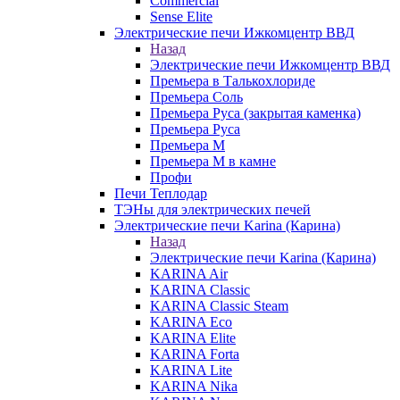
Commercial
Sense Elite
Электрические печи Ижкомцентр ВВД
Назад
Электрические печи Ижкомцентр ВВД
Премьера в Талькохлориде
Премьера Cоль
Премьера Руса (закрытая каменка)
Премьера Руса
Премьера М
Премьера М в камне
Профи
Печи Теплодар
ТЭНы для электрических печей
Электрические печи Karina (Карина)
Назад
Электрические печи Karina (Карина)
KARINA Air
KARINA Classic
KARINA Classic Steam
KARINA Eco
KARINA Elite
KARINA Forta
KARINA Lite
KARINA Nika