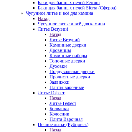
Баки для банных печей Ferrum
Баки для банных печей Sferra (Сферра)
Чугунное литье и всё для камина
Назад
Чугунное литье и всё для камина
Литье Везувий
Назад
Литье Везувий
Каминные дверки
Дровницы
Каминные наборы
Топочные дверки
Духовки
Поддувальные дверки
Прочистные дверки
Задвижки
Плиты варочные
Литье Гефест
Назад
Литье Гефест
Болванки
Колосник
Плита Варочная
Печное литье (Рубцовск)
Назад