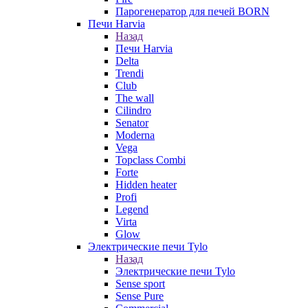
Парогенератор для печей BORN
Печи Harvia
Назад
Печи Harvia
Delta
Trendi
Club
The wall
Cilindro
Senator
Moderna
Vega
Topclass Combi
Forte
Hidden heater
Profi
Legend
Virta
Glow
Электрические печи Tylo
Назад
Электрические печи Tylo
Sense sport
Sense Pure