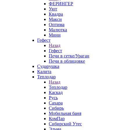
ФЕРИНГЕР
Уют
Квадра
Макси
Оптима
Малютка
Мини
Гефест
Назад
Гефест
Печи в сетке/Ураган
Печи в облицовке
Сударушка
Калита
Теплодар
Назад
Теплодар
Каскад
Русь
Сахара
Сибирь
Мобильная баня
КомПар
Сибирский Утес
Эльма