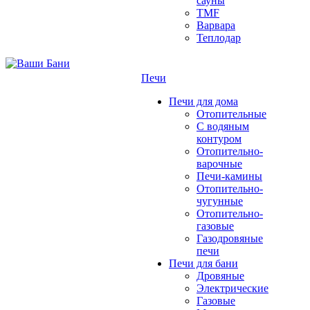
сауны
TMF
Варвара
Теплодар
Печи
Печи для дома
Отопительные
C водяным
контуром
Отопительно-
варочные
Печи-камины
Отопительно-
чугунные
Отопительно-
газовые
Газодровяные
печи
Печи для бани
Дровяные
Электрические
Газовые