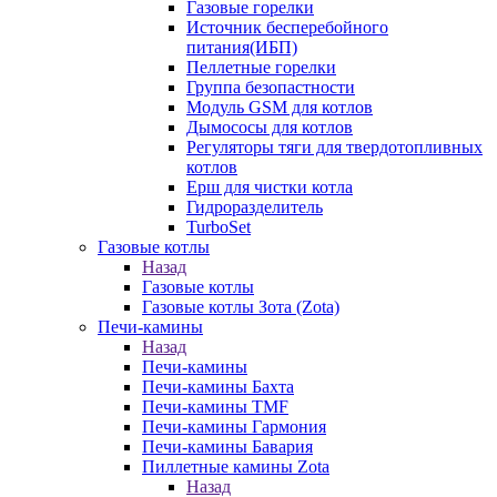
Газовые горелки
Источник бесперебойного
питания(ИБП)
Пеллетные горелки
Группа безопастности
Модуль GSM для котлов
Дымососы для котлов
Регуляторы тяги для твердотопливных
котлов
Ерш для чистки котла
Гидроразделитель
TurboSet
Газовые котлы
Назад
Газовые котлы
Газовые котлы Зота (Zota)
Печи-камины
Назад
Печи-камины
Печи-камины Бахта
Печи-камины TMF
Печи-камины Гармония
Печи-камины Бавария
Пиллетные камины Zota
Назад