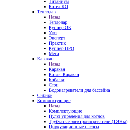
Титаниум
Котел КО
Теплодар
Назад
Теплодар
Куппер ОК
Уют
Эксперт
Практик
Куппер ПРО
Мега
Каракан
Назад
Каракан
Котлы Каракан
Кобальт
Стэн
Водонагреватели для бассейна
Сибирь
Комплектующие
Назад
Комплектующие
Пульт упраления для котлов
Трубчатые электронагреватели (ТЭНы)
Циркуляционные насосы