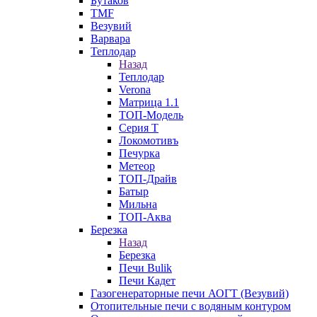
Бутаков
TMF
Везувий
Варвара
Теплодар
Назад
Теплодар
Verona
Матрица 1.1
ТОП-Модель
Серия Т
Локомотивъ
Печурка
Метеор
ТОП-Драйв
Батыр
Мильна
ТОП-Аква
Березка
Назад
Березка
Печи Bulik
Печи Кадет
Газогенераторные печи АОГТ (Везувий)
Отопительные печи с водяным контуром