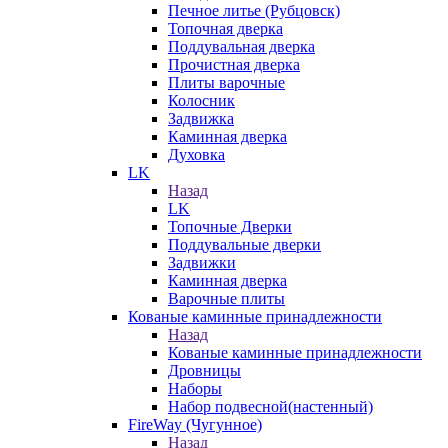
Печное литье (Рубцовск)
Топочная дверка
Поддувальная дверка
Прочистная дверка
Плиты варочные
Колосник
Задвижка
Каминная дверка
Духовка
LK
Назад
LK
Топочные Дверки
Поддувальные дверки
Задвижки
Каминная дверка
Варочные плиты
Кованые каминные принадлежности
Назад
Кованые каминные принадлежности
Дровницы
Наборы
Набор подвесной(настенный)
FireWay (Чугунное)
Назад