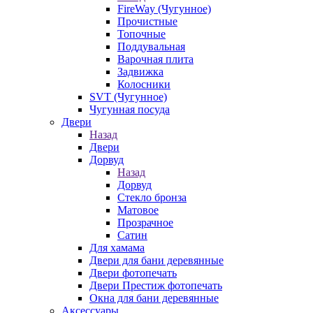
FireWay (Чугунное)
Прочистные
Топочные
Поддувальная
Варочная плита
Задвижка
Колосники
SVT (Чугунное)
Чугунная посуда
Двери
Назад
Двери
Дорвуд
Назад
Дорвуд
Стекло бронза
Матовое
Прозрачное
Сатин
Для хамама
Двери для бани деревянные
Двери фотопечать
Двери Престиж фотопечать
Окна для бани деревянные
Аксессуары