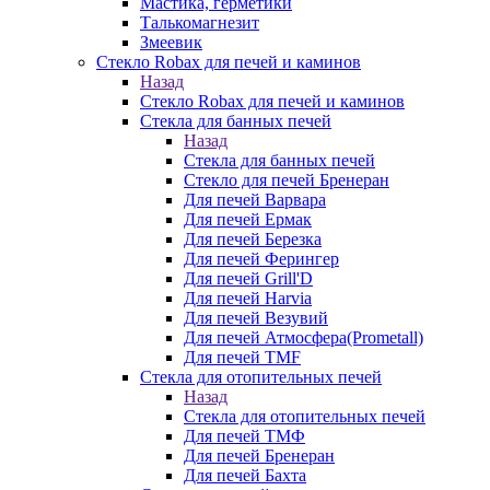
Мастика, герметики
Талькомагнезит
Змеевик
Стекло Robax для печей и каминов
Назад
Стекло Robax для печей и каминов
Стекла для банных печей
Назад
Стекла для банных печей
Стекло для печей Бренеран
Для печей Варвара
Для печей Ермак
Для печей Березка
Для печей Ферингер
Для печей Grill'D
Для печей Harvia
Для печей Везувий
Для печей Атмосфера(Prometall)
Для печей TMF
Стекла для отопительных печей
Назад
Стекла для отопительных печей
Для печей ТМФ
Для печей Бренеран
Для печей Бахта