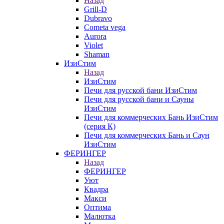
Назад
Grill-D
Dubravo
Cometa vega
Aurora
Violet
Shaman
ИзиСтим
Назад
ИзиСтим
Печи для русской бани ИзиСтим
Печи для русской бани и Сауны
ИзиСтим
Печи для коммерческих Бань ИзиСтим
(серия К)
Печи для коммерческих Бань и Саун
ИзиСтим
ФЕРИНГЕР
Назад
ФЕРИНГЕР
Уют
Квадра
Макси
Оптима
Малютка