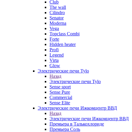
Club
The wall
Cilindro
Senator
Moderna
Vega
Topclass Combi
Forte
Hidden heater
Profi
Legend
Virta
Glow
Электрические печи Tylo
Назад
Электрические печи Tylo
Sense sport
Sense Pure
Commercial
Sense Elite
Электрические печи Ижкомцентр ВВД
Назад
Электрические печи Ижкомцентр ВВД
Премьера в Талькохлориде
Премьера Cоль