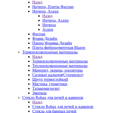
Назад
Ничиха, Плиты Фаспан
Ничиха, Асахи
Назад
Ничиха, Асахи
Ничиха
Асахи
Фаспан
Флама Дизайн
Панно Фламма Дизайн
Плита фиброцементная Blazen
Термоизоляционные материалы
Назад
Термоизоляционные материалы
Теплоизоляционные материалы
Минерит, экраны, изоляторы
Силикат кальция(Суперизол)
Шнур термостойкий
Мастика, герметики
Талькомагнезит
Змеевик
Стекло Robax для печей и каминов
Назад
Стекло Robax для печей и каминов
Стекла для банных печей