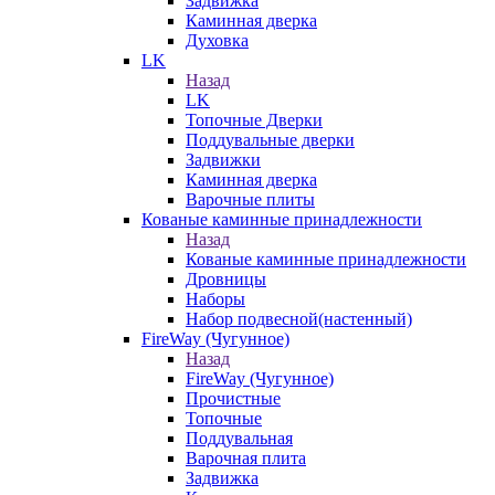
Задвижка
Каминная дверка
Духовка
LK
Назад
LK
Топочные Дверки
Поддувальные дверки
Задвижки
Каминная дверка
Варочные плиты
Кованые каминные принадлежности
Назад
Кованые каминные принадлежности
Дровницы
Наборы
Набор подвесной(настенный)
FireWay (Чугунное)
Назад
FireWay (Чугунное)
Прочистные
Топочные
Поддувальная
Варочная плита
Задвижка