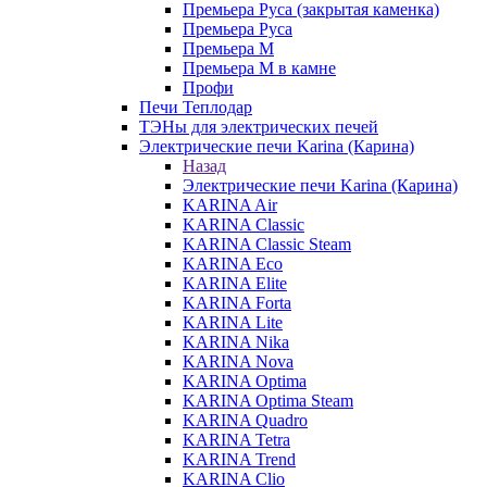
Премьера Руса (закрытая каменка)
Премьера Руса
Премьера М
Премьера М в камне
Профи
Печи Теплодар
ТЭНы для электрических печей
Электрические печи Karina (Карина)
Назад
Электрические печи Karina (Карина)
KARINA Air
KARINA Classic
KARINA Classic Steam
KARINA Eco
KARINA Elite
KARINA Forta
KARINA Lite
KARINA Nika
KARINA Nova
KARINA Optima
KARINA Optima Steam
KARINA Quadro
KARINA Tetra
KARINA Trend
KARINA Clio