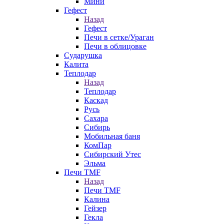
Мини
Гефест
Назад
Гефест
Печи в сетке/Ураган
Печи в облицовке
Сударушка
Калита
Теплодар
Назад
Теплодар
Каскад
Русь
Сахара
Сибирь
Мобильная баня
КомПар
Сибирский Утес
Эльма
Печи TMF
Назад
Печи TMF
Калина
Гейзер
Гекла