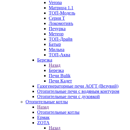
Verona
Матрица 1.1
ТОП-Модель
Серия Т
Локомотивъ
Печурка
Метеор
ТОП-Драйв
Батыр
Мильна
ТОП-Аква
Березка
Назад
Березка
Печи Bulik
Печи Кадет
Газогенераторные печи АОГТ (Везувий)
Отопительные печи с водяным контуром
Отопительные печи с духовкой
Отопительные котлы
Назад
Отопительные котлы
Ермак
ZOTA
Назад