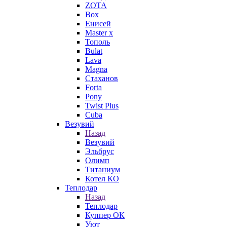
ZOTA
Box
Енисей
Master x
Тополь
Bulat
Lava
Magna
Стаханов
Forta
Pony
Twist Plus
Cuba
Везувий
Назад
Везувий
Эльбрус
Олимп
Титаниум
Котел КО
Теплодар
Назад
Теплодар
Куппер ОК
Уют