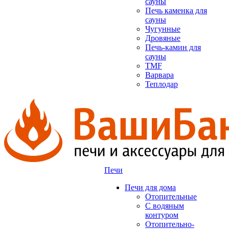
сауны
Печь каменка для
сауны
Чугунные
Дровяные
Печь-камин для
сауны
TMF
Варвара
Теплодар
Печи
Печи для дома
Отопительные
C водяным
контуром
Отопительно-