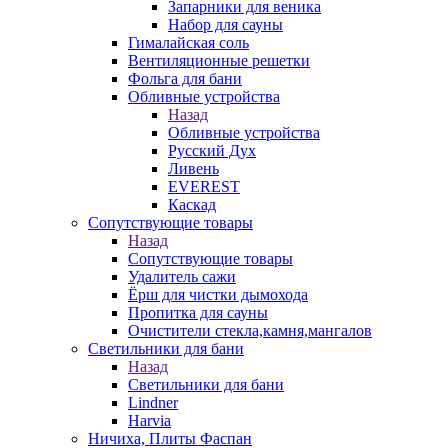
Запарники для веника
Набор для сауны
Гималайская соль
Вентиляционные решетки
Фольга для бани
Обливные устройства
Назад
Обливные устройства
Русский Дух
Ливень
EVEREST
Каскад
Сопутствующие товары
Назад
Сопутствующие товары
Удалитель сажи
Ёрш для чистки дымохода
Пропитка для сауны
Очистители стекла,камня,мангалов
Светильники для бани
Назад
Светильники для бани
Lindner
Harvia
Ничиха, Плиты Фаспан