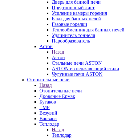
Дверь для банной печи
Предтопочный лист
Усиление камеры горения
Баки для банных печей
Газовые горелки
Теплообменник для банных печей
Удлинитель тоннеля
Парообразователь
Астон
Назад
Астон
Стальные печи ASTON
ASTON из нержавеющий стали
Чугунные печи ASTON
Отопительные печи
Назад
Отопительные печи
Дровяные Ермак
Бутаков
TMF
Везувий
Варвара
Теплодар
Назад
Теплодар