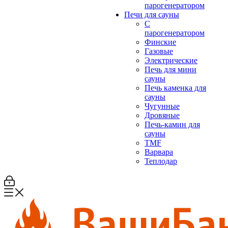
парогенератором
Печи для сауны
С
парогенератором
Финские
Газовые
Электрические
Печь для мини
сауны
Печь каменка для
сауны
Чугунные
Дровяные
Печь-камин для
сауны
TMF
Варвара
Теплодар