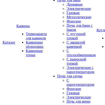
Печи для бани
Дровяные
Электрические
Газовые
Металлические
Финские
Печи для бани с
Камины
баком
Котл
Термозащита
С чугунной
для каминов
топкой
Каталог
Каминные
С закрытой
облицовки
каменкой
Каминные
С
топки
теплообменником
С выносной
топкой
Электрические с
парогенератором
Печи для сауны
С
парогенератором
Финские
Газовые
Электрические
Печь для мини