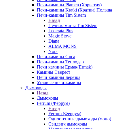
Печи-камины Plamen (Хорватия)
Печи-камины Kratki (Кратки) Польша
Печи-камины Tim Sistem
Назад
Печи-камины Tim Sistem
Lederata Plus
Magic Stove
Diana
ALMA MONS
Nora
Печи-камины Guca
Печи-камины Теплодар
Печи камины Ермак(Ermak)
Камины Эверест
Печи-камины Березка
Угловые печи-камины
Дымоходы
Назад
Дымоходы
Ferrum (Феррум)
Назад
Ferrum (Феррум)
Одностенные дымоходы (моно)
Сэндвич дымоходы