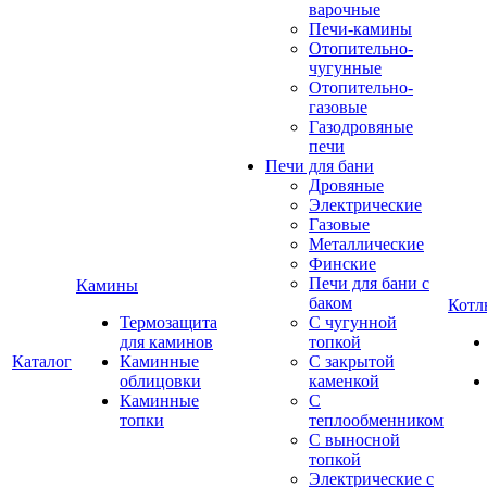
варочные
Печи-камины
Отопительно-
чугунные
Отопительно-
газовые
Газодровяные
печи
Печи для бани
Дровяные
Электрические
Газовые
Металлические
Финские
Печи для бани с
Камины
баком
Котл
Термозащита
С чугунной
для каминов
топкой
Каталог
Каминные
С закрытой
облицовки
каменкой
Каминные
С
топки
теплообменником
С выносной
топкой
Электрические с