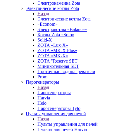
Электрокаменка Zota
Электрические котлы Zota
Назад
Электрические котлы Zota
«Econom»
Электрокотлы «Balance»
Котлы Zota «Solo»
Solid-X
ZOTA «Lux-X»
ZOTA «MK-X Plus»
ZOTA «MK-X»
ZOTA "Reserve SET"
Миникотельная-SET
Проточные водонагреватели
Prom
Парогенераторы
Назад
Парогенераторы
Harvia
Helo
Парогенераторы Tylo
Пульты управления для печей
Назад
Пульты управления для печей
Пульты для печей Harvia