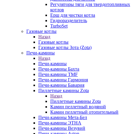
Регуляторы тяги для твердотопливных
котлов
Ерш для чистки котла
Гидроразделитель
TurboSet
Газовые котлы
Назад
Газовые котлы
Газовые котлы Зота (Zota)
Печи-камины
Назад
Печи-камины
Печи-камины Бахта
Печи-камины TMF
Печи-камины Гармония
Печи-камины Бавария
Пиллетные камины Zota
Назад
Пиллетные камины Zota
Камин пеллетный водяной
Камин пеллетный отопительный
Печи-камины Мета-Бел
Печи-камины ЭТНА
Печи-камины Везувий
Печи-камины Aston