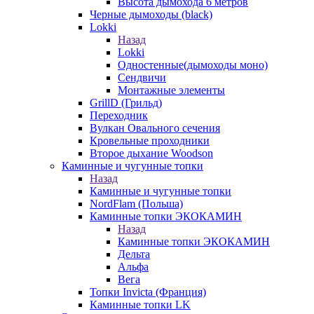
Высота дымохода 6 метров
Черные дымоходы (black)
Lokki
Назад
Lokki
Одностенные(дымоходы моно)
Сендвичи
Монтажные элементы
GrillD (Грильд)
Переходник
Вулкан Овального сечения
Кровельные проходники
Второе дыхание Woodson
Каминные и чугунные топки
Назад
Каминные и чугунные топки
NordFlam (Польша)
Каминные топки ЭКОКАМИН
Назад
Каминные топки ЭКОКАМИН
Дельта
Альфа
Вега
Топки Invicta (Франция)
Каминные топки LK