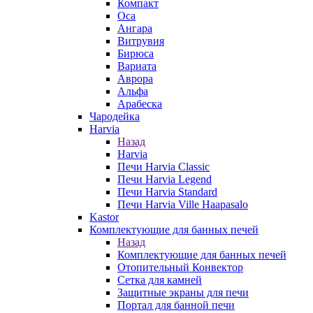
Компакт
Оса
Ангара
Витрувия
Бирюса
Вариата
Аврора
Альфа
Арабеска
Чародейка
Harvia
Назад
Harvia
Печи Harvia Classic
Печи Harvia Legend
Печи Harvia Standard
Печи Harvia Ville Haapasalo
Kastor
Комплектующие для банных печей
Назад
Комплектующие для банных печей
Отопительный Конвектор
Сетка для камней
Защитные экраны для печи
Портал для банной печи