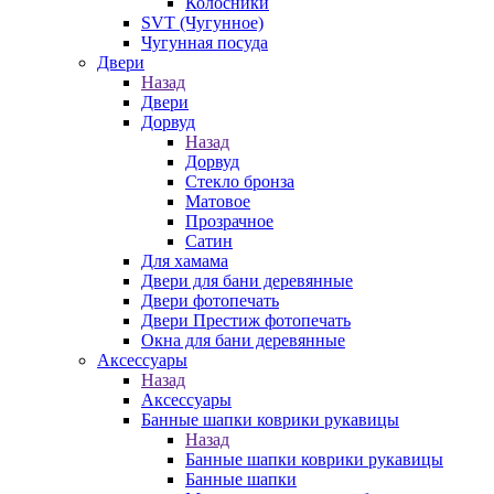
Колосники
SVT (Чугунное)
Чугунная посуда
Двери
Назад
Двери
Дорвуд
Назад
Дорвуд
Стекло бронза
Матовое
Прозрачное
Сатин
Для хамама
Двери для бани деревянные
Двери фотопечать
Двери Престиж фотопечать
Окна для бани деревянные
Аксессуары
Назад
Аксессуары
Банные шапки коврики рукавицы
Назад
Банные шапки коврики рукавицы
Банные шапки