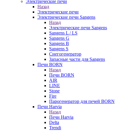
Электрические печи
Назад
Электрические печи
Электрические печи Sangens
Назад
Электрические печи Sangens
Sangens L / LS
Sangens G
Sangens B
Sangens S
Снегогенератор
Запасные части для Sangens
Печи BORN
Назад
Печи BORN
AIR
LINE
Stone
Fire
Парогенератор для печей BORN
Печи Harvia
Назад
Печи Harvia
Delta
Trendi