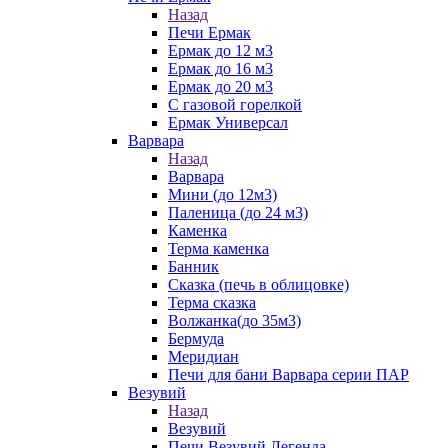
Назад
Печи Ермак
Ермак до 12 м3
Ермак до 16 м3
Ермак до 20 м3
С газовой горелкой
Ермак Универсал
Варвара
Назад
Варвара
Мини (до 12м3)
Паленица (до 24 м3)
Каменка
Терма каменка
Банник
Сказка (печь в облицовке)
Терма сказка
Волжанка(до 35м3)
Бермуда
Меридиан
Печи для бани Варвара серии ПАР
Везувий
Назад
Везувий
Печи Везувий Легенда