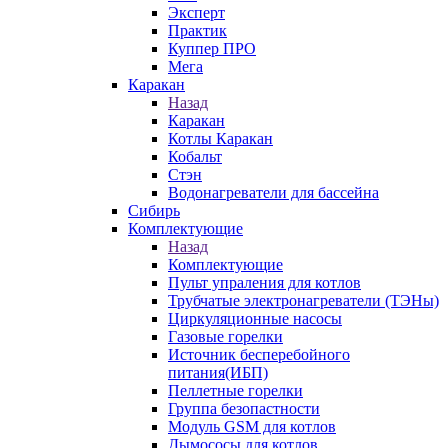
Эксперт
Практик
Куппер ПРО
Мега
Каракан
Назад
Каракан
Котлы Каракан
Кобальт
Стэн
Водонагреватели для бассейна
Сибирь
Комплектующие
Назад
Комплектующие
Пульт упраления для котлов
Трубчатые электронагреватели (ТЭНы)
Циркуляционные насосы
Газовые горелки
Источник бесперебойного
питания(ИБП)
Пеллетные горелки
Группа безопастности
Модуль GSM для котлов
Дымососы для котлов