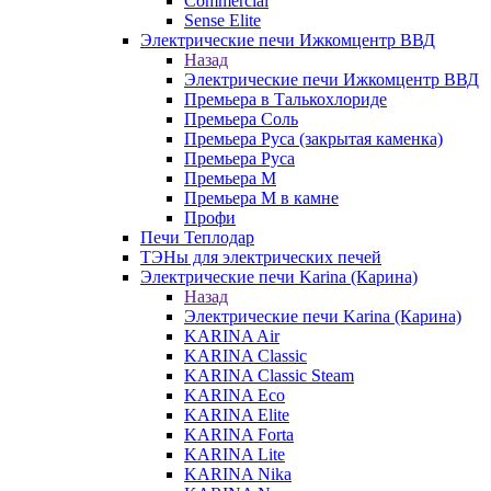
Commercial
Sense Elite
Электрические печи Ижкомцентр ВВД
Назад
Электрические печи Ижкомцентр ВВД
Премьера в Талькохлориде
Премьера Cоль
Премьера Руса (закрытая каменка)
Премьера Руса
Премьера М
Премьера М в камне
Профи
Печи Теплодар
ТЭНы для электрических печей
Электрические печи Karina (Карина)
Назад
Электрические печи Karina (Карина)
KARINA Air
KARINA Classic
KARINA Classic Steam
KARINA Eco
KARINA Elite
KARINA Forta
KARINA Lite
KARINA Nika