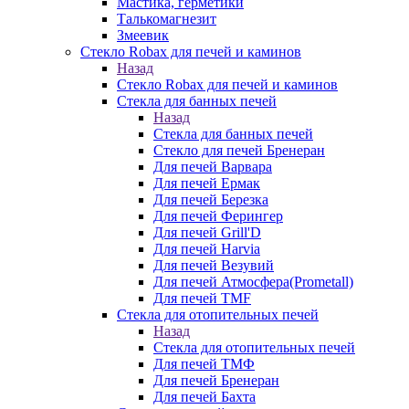
Мастика, герметики
Талькомагнезит
Змеевик
Стекло Robax для печей и каминов
Назад
Стекло Robax для печей и каминов
Стекла для банных печей
Назад
Стекла для банных печей
Стекло для печей Бренеран
Для печей Варвара
Для печей Ермак
Для печей Березка
Для печей Ферингер
Для печей Grill'D
Для печей Harvia
Для печей Везувий
Для печей Атмосфера(Prometall)
Для печей TMF
Стекла для отопительных печей
Назад
Стекла для отопительных печей
Для печей ТМФ
Для печей Бренеран
Для печей Бахта