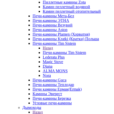
Пиллетные камины Zota
Камин пеллетный водяной
Камин пеллетный отопительный
Печи-камины Мета-Бел
Печи-камины ЭТНА
Печи-камины Везувий
Печи-камины Aston
Печи-камины Plamen (Хорватия)
Печи-камины Kratki (Кратки) Польша
Печи-камины Tim Sistem
Назад
Печи-камины Tim Sistem
Lederata Plus
Magic Stove
Diana
ALMA MONS
Nora
Печи-камины Guca
Печи-камины Теплодар
Печи камины Ермак(Ermak)
Камины Эверест
Печи-камины Березка
Угловые печи-камины
Дымоходы
Назад