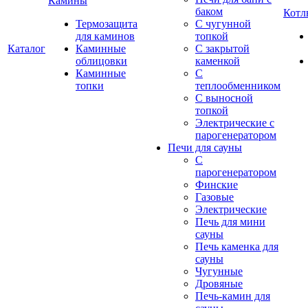
Камины
баком
Котл
Термозащита
С чугунной
для каминов
топкой
Каталог
Каминные
С закрытой
облицовки
каменкой
Каминные
С
топки
теплообменником
С выносной
топкой
Электрические с
парогенератором
Печи для сауны
С
парогенератором
Финские
Газовые
Электрические
Печь для мини
сауны
Печь каменка для
сауны
Чугунные
Дровяные
Печь-камин для