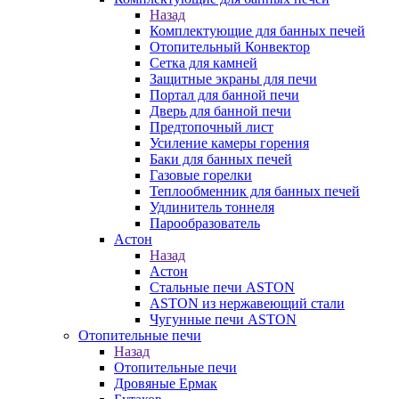
Назад
Комплектующие для банных печей
Отопительный Конвектор
Сетка для камней
Защитные экраны для печи
Портал для банной печи
Дверь для банной печи
Предтопочный лист
Усиление камеры горения
Баки для банных печей
Газовые горелки
Теплообменник для банных печей
Удлинитель тоннеля
Парообразователь
Астон
Назад
Астон
Стальные печи ASTON
ASTON из нержавеющий стали
Чугунные печи ASTON
Отопительные печи
Назад
Отопительные печи
Дровяные Ермак