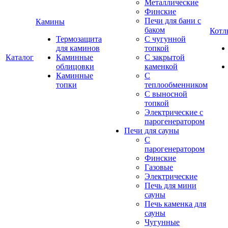
Металлические
Финские
Печи для бани с
Камины
баком
Котл
Термозащита
С чугунной
для каминов
топкой
Каталог
Каминные
С закрытой
облицовки
каменкой
Каминные
С
топки
теплообменником
С выносной
топкой
Электрические с
парогенератором
Печи для сауны
С
парогенератором
Финские
Газовые
Электрические
Печь для мини
сауны
Печь каменка для
сауны
Чугунные