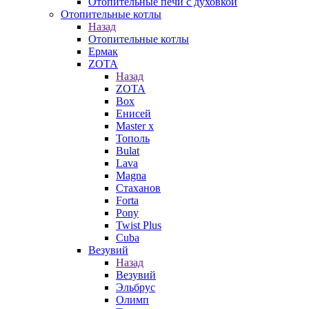
Отопительные печи с духовкой
Отопительные котлы
Назад
Отопительные котлы
Ермак
ZOTA
Назад
ZOTA
Box
Енисей
Master x
Тополь
Bulat
Lava
Magna
Стаханов
Forta
Pony
Twist Plus
Cuba
Везувий
Назад
Везувий
Эльбрус
Олимп