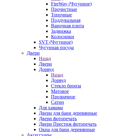
FireWay (Чугунное)
Прочистные
Топочные
Поддувальная
Варочная плита
Задвижка
Колосники
SVT (Чугунное)
Чугунная посуда
Двери
Назад
Двери
Дорвуд
Назад
Дорвуд
Стекло бронза
Матовое
Прозрачное
Сатин
Для хамама
Двери для бани деревянные
Двери фотопечать
Двери Престиж фотопечать
Окна для бани деревянные
Аксессуары