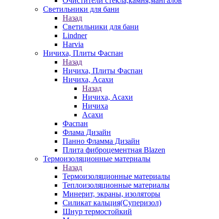
Очистители стекла,камня,мангалов
Светильники для бани
Назад
Светильники для бани
Lindner
Harvia
Ничиха, Плиты Фаспан
Назад
Ничиха, Плиты Фаспан
Ничиха, Асахи
Назад
Ничиха, Асахи
Ничиха
Асахи
Фаспан
Флама Дизайн
Панно Фламма Дизайн
Плита фиброцементная Blazen
Термоизоляционные материалы
Назад
Термоизоляционные материалы
Теплоизоляционные материалы
Минерит, экраны, изоляторы
Силикат кальция(Суперизол)
Шнур термостойкий