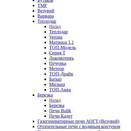
Бутаков
TMF
Везувий
Варвара
Теплодар
Назад
Теплодар
Verona
Матрица 1.1
ТОП-Модель
Серия Т
Локомотивъ
Печурка
Метеор
ТОП-Драйв
Батыр
Мильна
ТОП-Аква
Березка
Назад
Березка
Печи Bulik
Печи Кадет
Газогенераторные печи АОГТ (Везувий)
Отопительные печи с водяным контуром