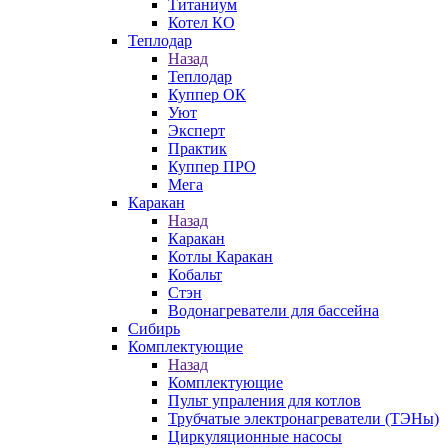
Титаниум
Котел КО
Теплодар
Назад
Теплодар
Куппер ОК
Уют
Эксперт
Практик
Куппер ПРО
Мега
Каракан
Назад
Каракан
Котлы Каракан
Кобальт
Стэн
Водонагреватели для бассейна
Сибирь
Комплектующие
Назад
Комплектующие
Пульт упраления для котлов
Трубчатые электронагреватели (ТЭНы)
Циркуляционные насосы