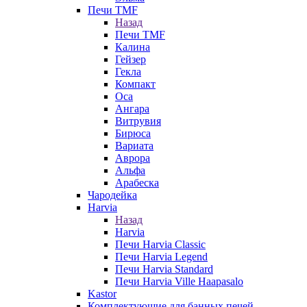
Печи TMF
Назад
Печи TMF
Калина
Гейзер
Гекла
Компакт
Оса
Ангара
Витрувия
Бирюса
Вариата
Аврора
Альфа
Арабеска
Чародейка
Harvia
Назад
Harvia
Печи Harvia Classic
Печи Harvia Legend
Печи Harvia Standard
Печи Harvia Ville Haapasalo
Kastor
Комплектующие для банных печей