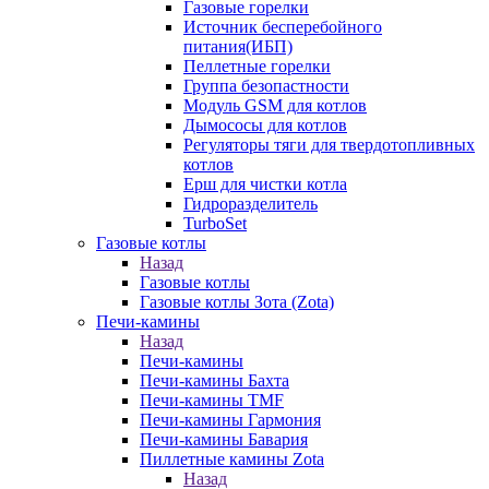
Газовые горелки
Источник бесперебойного
питания(ИБП)
Пеллетные горелки
Группа безопастности
Модуль GSM для котлов
Дымососы для котлов
Регуляторы тяги для твердотопливных
котлов
Ерш для чистки котла
Гидроразделитель
TurboSet
Газовые котлы
Назад
Газовые котлы
Газовые котлы Зота (Zota)
Печи-камины
Назад
Печи-камины
Печи-камины Бахта
Печи-камины TMF
Печи-камины Гармония
Печи-камины Бавария
Пиллетные камины Zota
Назад