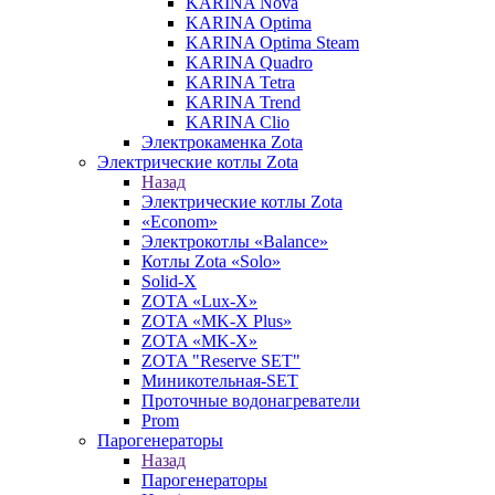
KARINA Nova
KARINA Optima
KARINA Optima Steam
KARINA Quadro
KARINA Tetra
KARINA Trend
KARINA Clio
Электрокаменка Zota
Электрические котлы Zota
Назад
Электрические котлы Zota
«Econom»
Электрокотлы «Balance»
Котлы Zota «Solo»
Solid-X
ZOTA «Lux-X»
ZOTA «MK-X Plus»
ZOTA «MK-X»
ZOTA "Reserve SET"
Миникотельная-SET
Проточные водонагреватели
Prom
Парогенераторы
Назад
Парогенераторы