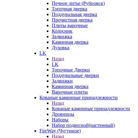
Печное литье (Рубцовск)
Топочная дверка
Поддувальная дверка
Прочистная дверка
Плиты варочные
Колосник
Задвижка
Каминная дверка
Духовка
LK
Назад
LK
Топочные Дверки
Поддувальные дверки
Задвижки
Каминная дверка
Варочные плиты
Кованые каминные принадлежности
Назад
Кованые каминные принадлежности
Дровницы
Наборы
Набор подвесной(настенный)
FireWay (Чугунное)
Назад