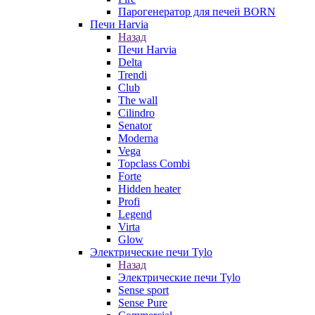
Парогенератор для печей BORN
Печи Harvia
Назад
Печи Harvia
Delta
Trendi
Club
The wall
Cilindro
Senator
Moderna
Vega
Topclass Combi
Forte
Hidden heater
Profi
Legend
Virta
Glow
Электрические печи Tylo
Назад
Электрические печи Tylo
Sense sport
Sense Pure