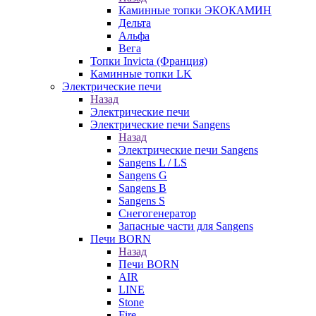
Каминные топки ЭКОКАМИН
Дельта
Альфа
Вега
Топки Invicta (Франция)
Каминные топки LK
Электрические печи
Назад
Электрические печи
Электрические печи Sangens
Назад
Электрические печи Sangens
Sangens L / LS
Sangens G
Sangens B
Sangens S
Снегогенератор
Запасные части для Sangens
Печи BORN
Назад
Печи BORN
AIR
LINE
Stone
Fire