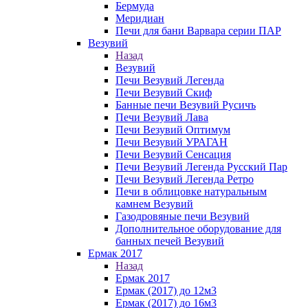
Бермуда
Меридиан
Печи для бани Варвара серии ПАР
Везувий
Назад
Везувий
Печи Везувий Легенда
Печи Везувий Скиф
Банные печи Везувий Русичъ
Печи Везувий Лава
Печи Везувий Оптимум
Печи Везувий УРАГАН
Печи Везувий Сенсация
Печи Везувий Легенда Русский Пар
Печи Везувий Легенда Ретро
Печи в облицовке натуральным
камнем Везувий
Газодровяные печи Везувий
Дополнительное оборудование для
банных печей Везувий
Ермак 2017
Назад
Ермак 2017
Ермак (2017) до 12м3
Ермак (2017) до 16м3