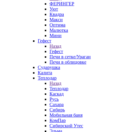
ФЕРИНГЕР
Уют
Квадра
Макси
Оптима
Малютка
Мини
Гефест
Назад
Гефест
Печи в сетке/Ураган
Печи в облицовке
Сударушка
Калита
Теплодар
Назад
Теплодар
Каскад
Русь
Сахара
Сибирь
Мобильная баня
КомПар
Сибирский Утес
Эльма