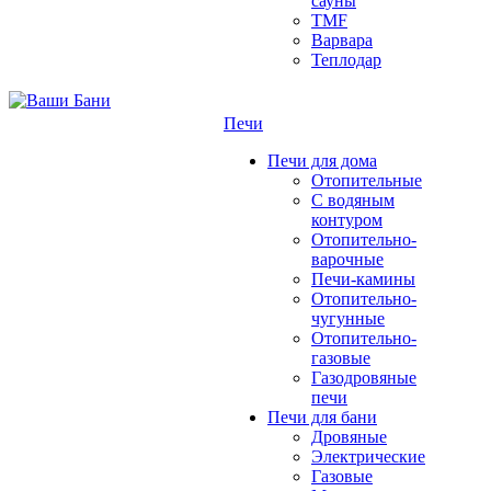
сауны
TMF
Варвара
Теплодар
Печи
Печи для дома
Отопительные
C водяным
контуром
Отопительно-
варочные
Печи-камины
Отопительно-
чугунные
Отопительно-
газовые
Газодровяные
печи
Печи для бани
Дровяные
Электрические
Газовые