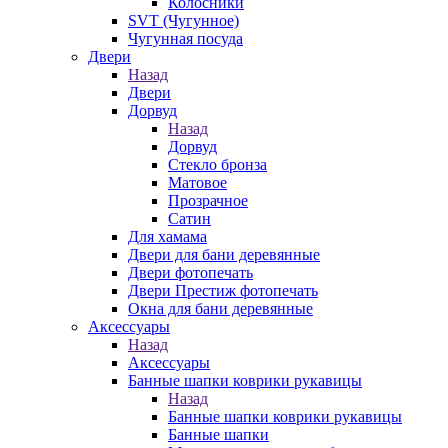
Колосники
SVT (Чугунное)
Чугунная посуда
Двери
Назад
Двери
Дорвуд
Назад
Дорвуд
Стекло бронза
Матовое
Прозрачное
Сатин
Для хамама
Двери для бани деревянные
Двери фотопечать
Двери Престиж фотопечать
Окна для бани деревянные
Аксессуары
Назад
Аксессуары
Банные шапки коврики рукавицы
Назад
Банные шапки коврики рукавицы
Банные шапки