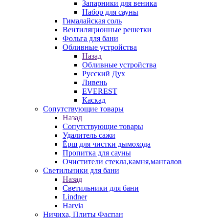
Запарники для веника
Набор для сауны
Гималайская соль
Вентиляционные решетки
Фольга для бани
Обливные устройства
Назад
Обливные устройства
Русский Дух
Ливень
EVEREST
Каскад
Сопутствующие товары
Назад
Сопутствующие товары
Удалитель сажи
Ёрш для чистки дымохода
Пропитка для сауны
Очистители стекла,камня,мангалов
Светильники для бани
Назад
Светильники для бани
Lindner
Harvia
Ничиха, Плиты Фаспан