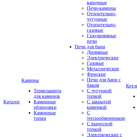
варочные
Печи-камины
Отопительно-
чугунные
Отопительно-
газовые
Газодровяные
печи
Печи для бани
Дровяные
Электрические
Газовые
Металлические
Финские
Печи для бани с
Камины
баком
Котл
Термозащита
С чугунной
для каминов
топкой
Каталог
Каминные
С закрытой
облицовки
каменкой
Каминные
С
топки
теплообменником
С выносной
топкой
Электрические с