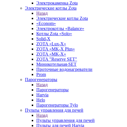
Электрокаменка Zota
Электрические котлы Zota
Назад
Электрические котлы Zota
«Econom»
Электрокотлы «Balance»
Котлы Zota «Solo»
Solid-X
ZOTA «Lux-X»
ZOTA «MK-X Plus»
ZOTA «MK-X»
ZOTA "Reserve SET"
Миникотельная-SET
Проточные водонагреватели
Prom
Парогенераторы
Назад
Парогенераторы
Harvia
Helo
Парогенераторы Tylo
Пульты управления для печей
Назад
Пульты управления для печей
Пульты для печей Harvia