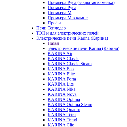
Премьера Руса (закрытая каменка)
Премьера Руса
Премьера М
Премьера М в камне
Профи
Печи Теплодар
ТЭНы для электрических печей
Электрические печи Karina (Карина)
Назад
Электрические печи Karina (Карина)
KARINA Air
KARINA Classic
KARINA Classic Steam
KARINA Eco
KARINA Elite
KARINA Forta
KARINA Lite
KARINA Nika
KARINA Nova
KARINA Optima
KARINA Optima Steam
KARINA Quadro
KARINA Tetra
KARINA Trend
KARINA Clio