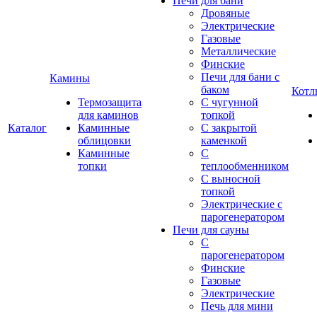
Печи для бани
Дровяные
Электрические
Газовые
Металлические
Финские
Печи для бани с
Камины
баком
Котл
Термозащита
С чугунной
для каминов
топкой
Каталог
Каминные
С закрытой
облицовки
каменкой
Каминные
С
топки
теплообменником
С выносной
топкой
Электрические с
парогенератором
Печи для сауны
С
парогенератором
Финские
Газовые
Электрические
Печь для мини