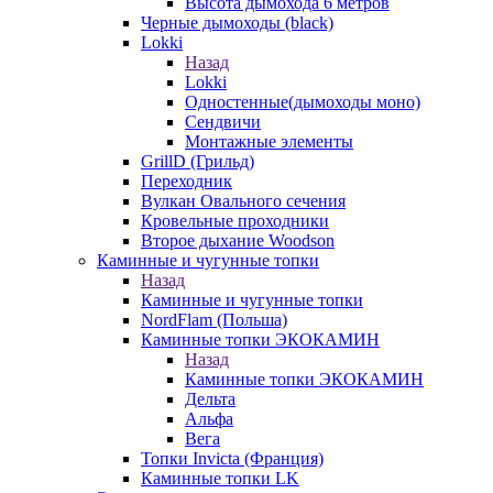
Высота дымохода 6 метров
Черные дымоходы (black)
Lokki
Назад
Lokki
Одностенные(дымоходы моно)
Сендвичи
Монтажные элементы
GrillD (Грильд)
Переходник
Вулкан Овального сечения
Кровельные проходники
Второе дыхание Woodson
Каминные и чугунные топки
Назад
Каминные и чугунные топки
NordFlam (Польша)
Каминные топки ЭКОКАМИН
Назад
Каминные топки ЭКОКАМИН
Дельта
Альфа
Вега
Топки Invicta (Франция)
Каминные топки LK