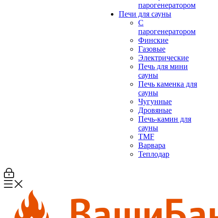
парогенератором
Печи для сауны
С
парогенератором
Финские
Газовые
Электрические
Печь для мини
сауны
Печь каменка для
сауны
Чугунные
Дровяные
Печь-камин для
сауны
TMF
Варвара
Теплодар