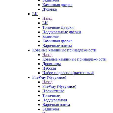
Задвижка
Каминная дверка
Духовка
LK
Назад
LK
Топочные Дверки
Поддувальные дверки
Задвижки
Каминная дверка
Варочные плиты
Кованые каминные принадлежности
Назад
Кованые каминные принадлежности
Дровницы
Наборы
Набор подвесной(настенный)
FireWay (Чугунное)
Назад
FireWay (Чугунное)
Прочистные
Топочные
Поддувальная
Варочная плита
Задвижка