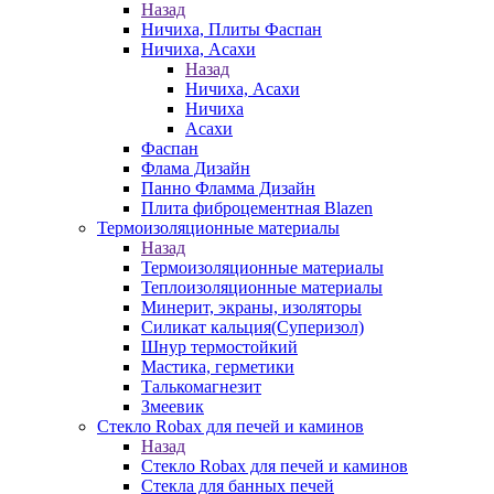
Назад
Ничиха, Плиты Фаспан
Ничиха, Асахи
Назад
Ничиха, Асахи
Ничиха
Асахи
Фаспан
Флама Дизайн
Панно Фламма Дизайн
Плита фиброцементная Blazen
Термоизоляционные материалы
Назад
Термоизоляционные материалы
Теплоизоляционные материалы
Минерит, экраны, изоляторы
Силикат кальция(Суперизол)
Шнур термостойкий
Мастика, герметики
Талькомагнезит
Змеевик
Стекло Robax для печей и каминов
Назад
Стекло Robax для печей и каминов
Стекла для банных печей