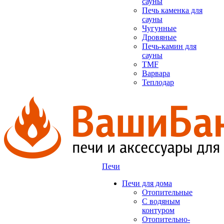
сауны
Печь каменка для
сауны
Чугунные
Дровяные
Печь-камин для
сауны
TMF
Варвара
Теплодар
Печи
Печи для дома
Отопительные
C водяным
контуром
Отопительно-