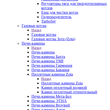
Регуляторы тяги для твердотопливных
котлов
Ерш для чистки котла
Гидроразделитель
TurboSet
Газовые котлы
Назад
Газовые котлы
Газовые котлы Зота (Zota)
Печи-камины
Назад
Печи-камины
Печи-камины Бахта
Печи-камины TMF
Печи-камины Гармония
Печи-камины Бавария
Пиллетные камины Zota
Назад
Пиллетные камины Zota
Камин пеллетный водяной
Камин пеллетный отопительный
Печи-камины Мета-Бел
Печи-камины ЭТНА
Печи-камины Везувий
Печи-камины Aston