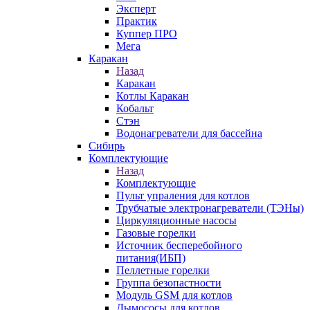
Эксперт
Практик
Куппер ПРО
Мега
Каракан
Назад
Каракан
Котлы Каракан
Кобальт
Стэн
Водонагреватели для бассейна
Сибирь
Комплектующие
Назад
Комплектующие
Пульт упраления для котлов
Трубчатые электронагреватели (ТЭНы)
Циркуляционные насосы
Газовые горелки
Источник бесперебойного
питания(ИБП)
Пеллетные горелки
Группа безопастности
Модуль GSM для котлов
Дымососы для котлов