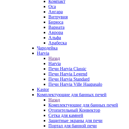
Компакт
Оса
Ангара
Витрувия
Бирюса
Вариата
Аврора
Альфа
Арабеска
Чародейка
Harvia
Назад
Harvia
Печи Harvia Classic
Печи Harvia Legend
Печи Harvia Standard
Печи Harvia Ville Haapasalo
Kastor
Комплектующие для банных печей
Назад
Комплектующие для банных печей
Отопительный Конвектор
Сетка для камней
Защитные экраны для печи
Портал для банной печи