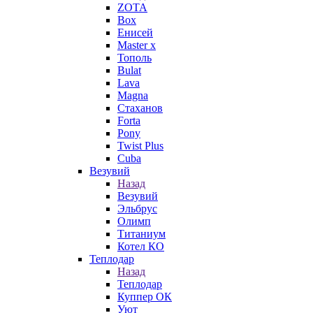
ZOTA
Box
Енисей
Master x
Тополь
Bulat
Lava
Magna
Стаханов
Forta
Pony
Twist Plus
Cuba
Везувий
Назад
Везувий
Эльбрус
Олимп
Титаниум
Котел КО
Теплодар
Назад
Теплодар
Куппер ОК
Уют