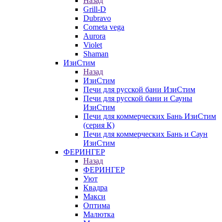
Назад
Grill-D
Dubravo
Cometa vega
Aurora
Violet
Shaman
ИзиСтим
Назад
ИзиСтим
Печи для русской бани ИзиСтим
Печи для русской бани и Сауны
ИзиСтим
Печи для коммерческих Бань ИзиСтим
(серия К)
Печи для коммерческих Бань и Саун
ИзиСтим
ФЕРИНГЕР
Назад
ФЕРИНГЕР
Уют
Квадра
Макси
Оптима
Малютка