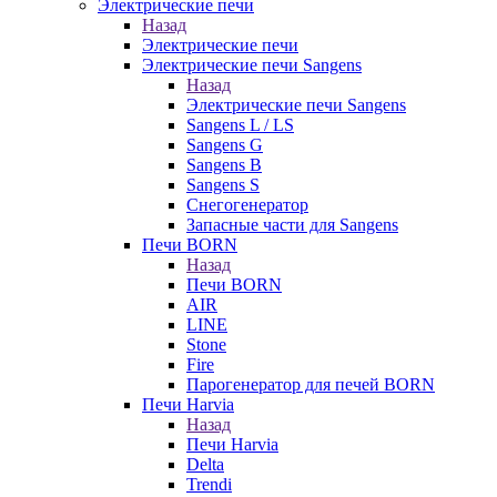
Электрические печи
Назад
Электрические печи
Электрические печи Sangens
Назад
Электрические печи Sangens
Sangens L / LS
Sangens G
Sangens B
Sangens S
Снегогенератор
Запасные части для Sangens
Печи BORN
Назад
Печи BORN
AIR
LINE
Stone
Fire
Парогенератор для печей BORN
Печи Harvia
Назад
Печи Harvia
Delta
Trendi