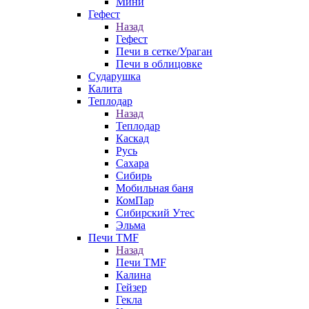
Мини
Гефест
Назад
Гефест
Печи в сетке/Ураган
Печи в облицовке
Сударушка
Калита
Теплодар
Назад
Теплодар
Каскад
Русь
Сахара
Сибирь
Мобильная баня
КомПар
Сибирский Утес
Эльма
Печи TMF
Назад
Печи TMF
Калина
Гейзер
Гекла