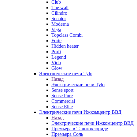
Club
The wall
Cilindro
Senator
Moderna
Vega
Topclass Combi
Forte
Hidden heater
Profi
Legend
Virta
Glow
Электрические печи Tylo
Назад
Электрические печи Tylo
Sense sport
Sense Pure
Commercial
Sense Elite
Электрические печи Ижкомцентр ВВД
Назад
Электрические печи Ижкомцентр ВВД
Премьера в Талькохлориде
Премьера Cоль