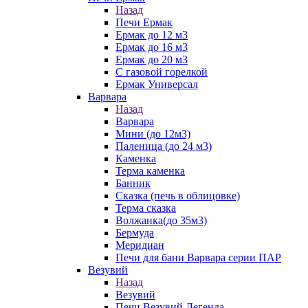
Назад
Печи Ермак
Ермак до 12 м3
Ермак до 16 м3
Ермак до 20 м3
С газовой горелкой
Ермак Универсал
Варвара
Назад
Варвара
Мини (до 12м3)
Паленица (до 24 м3)
Каменка
Терма каменка
Банник
Сказка (печь в облицовке)
Терма сказка
Волжанка(до 35м3)
Бермуда
Меридиан
Печи для бани Варвара серии ПАР
Везувий
Назад
Везувий
Печи Везувий Легенда