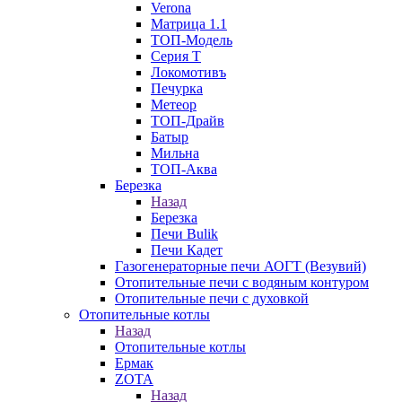
Verona
Матрица 1.1
ТОП-Модель
Серия Т
Локомотивъ
Печурка
Метеор
ТОП-Драйв
Батыр
Мильна
ТОП-Аква
Березка
Назад
Березка
Печи Bulik
Печи Кадет
Газогенераторные печи АОГТ (Везувий)
Отопительные печи с водяным контуром
Отопительные печи с духовкой
Отопительные котлы
Назад
Отопительные котлы
Ермак
ZOTA
Назад