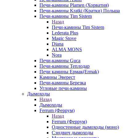
Печи-камины Plamen (Хорватия)
Печи-камины Kratki (Кратки) Польша
Печи-камины Tim Sistem
Назад
Печи-камины Tim Sistem
Lederata Plus
Magic Stove
Diana
ALMA MONS
Nora
Печи-камины Guca
Печи-камины Теплодар
Печи камины Ермак(Ermak)
Камины Эверест
Печи-камины Березка
Угловые печи-камины
Дымоходы
Назад
Дымоходы
Ferrum (Феррум)
Назад
Ferrum (Феррум)
Одностенные дымоходы (моно)
Сэндвич дымоходы