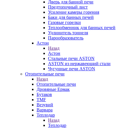
Дверь для банной печи
Предтопочный лист
Усиление камеры горения
Баки для банных печей
Газовые горелки
Теплообменник для банных печей
Удлинитель тоннеля
Парообразователь
Астон
Назад
Астон
Стальные печи ASTON
ASTON из нержавеющий стали
Чугунные печи ASTON
Отопительные печи
Назад
Отопительные печи
Дровяные Ермак
Бутаков
TMF
Везувий
Варвара
Теплодар
Назад
Теплодар