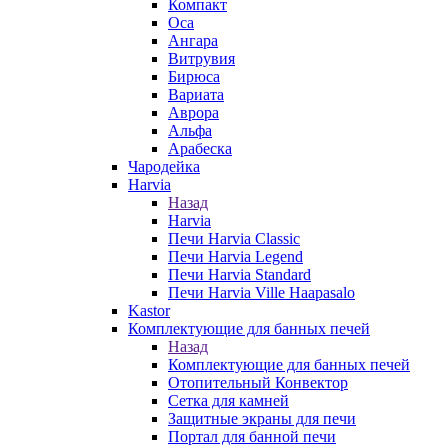
Компакт
Оса
Ангара
Витрувия
Бирюса
Вариата
Аврора
Альфа
Арабеска
Чародейка
Harvia
Назад
Harvia
Печи Harvia Classic
Печи Harvia Legend
Печи Harvia Standard
Печи Harvia Ville Haapasalo
Kastor
Комплектующие для банных печей
Назад
Комплектующие для банных печей
Отопительный Конвектор
Сетка для камней
Защитные экраны для печи
Портал для банной печи