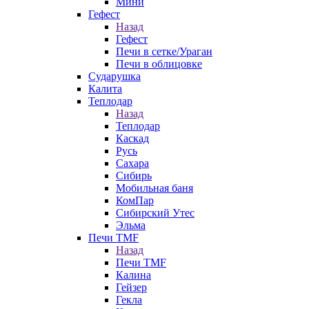
Мини
Гефест
Назад
Гефест
Печи в сетке/Ураган
Печи в облицовке
Сударушка
Калита
Теплодар
Назад
Теплодар
Каскад
Русь
Сахара
Сибирь
Мобильная баня
КомПар
Сибирский Утес
Эльма
Печи TMF
Назад
Печи TMF
Калина
Гейзер
Гекла