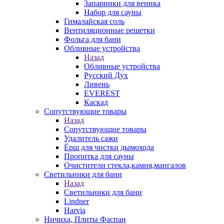
Запарники для веника
Набор для сауны
Гималайская соль
Вентиляционные решетки
Фольга для бани
Обливные устройства
Назад
Обливные устройства
Русский Дух
Ливень
EVEREST
Каскад
Сопутствующие товары
Назад
Сопутствующие товары
Удалитель сажи
Ёрш для чистки дымохода
Пропитка для сауны
Очистители стекла,камня,мангалов
Светильники для бани
Назад
Светильники для бани
Lindner
Harvia
Ничиха, Плиты Фаспан