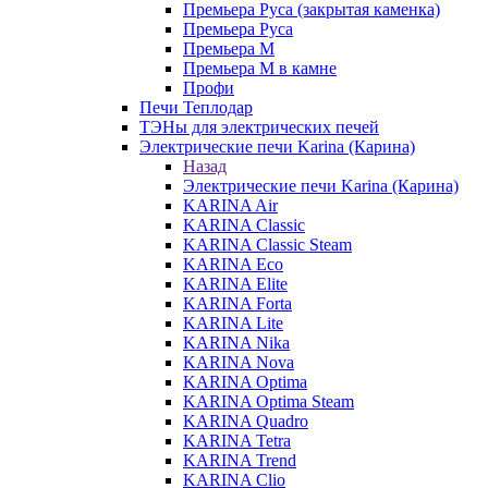
Премьера Руса (закрытая каменка)
Премьера Руса
Премьера М
Премьера М в камне
Профи
Печи Теплодар
ТЭНы для электрических печей
Электрические печи Karina (Карина)
Назад
Электрические печи Karina (Карина)
KARINA Air
KARINA Classic
KARINA Classic Steam
KARINA Eco
KARINA Elite
KARINA Forta
KARINA Lite
KARINA Nika
KARINA Nova
KARINA Optima
KARINA Optima Steam
KARINA Quadro
KARINA Tetra
KARINA Trend
KARINA Clio