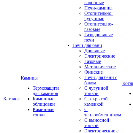
варочные
Печи-камины
Отопительно-
чугунные
Отопительно-
газовые
Газодровяные
печи
Печи для бани
Дровяные
Электрические
Газовые
Металлические
Финские
Печи для бани с
Камины
баком
Котл
Термозащита
С чугунной
для каминов
топкой
Каталог
Каминные
С закрытой
облицовки
каменкой
Каминные
С
топки
теплообменником
С выносной
топкой
Электрические с