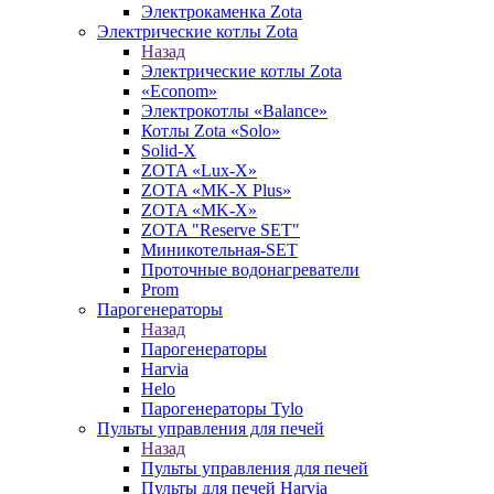
Электрокаменка Zota
Электрические котлы Zota
Назад
Электрические котлы Zota
«Econom»
Электрокотлы «Balance»
Котлы Zota «Solo»
Solid-X
ZOTA «Lux-X»
ZOTA «MK-X Plus»
ZOTA «MK-X»
ZOTA "Reserve SET"
Миникотельная-SET
Проточные водонагреватели
Prom
Парогенераторы
Назад
Парогенераторы
Harvia
Helo
Парогенераторы Tylo
Пульты управления для печей
Назад
Пульты управления для печей
Пульты для печей Harvia