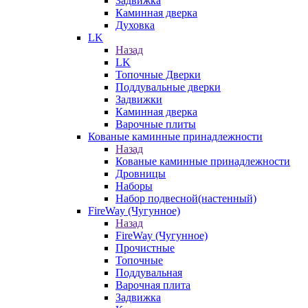
Задвижка
Каминная дверка
Духовка
LK
Назад
LK
Топочные Дверки
Поддувальные дверки
Задвижки
Каминная дверка
Варочные плиты
Кованые каминные принадлежности
Назад
Кованые каминные принадлежности
Дровницы
Наборы
Набор подвесной(настенный)
FireWay (Чугунное)
Назад
FireWay (Чугунное)
Прочистные
Топочные
Поддувальная
Варочная плита
Задвижка