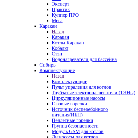
Эксперт
Практик
Куппер ПРО
Мега
Каракан
Назад
Каракан
Котлы Каракан
Кобальт
Стэн
Водонагреватели для бассейна
Сибирь
Комплектующие
Назад
Комплектующие
Пульт упраления для котлов
Трубчатые электронагреватели (ТЭНы)
Циркуляционные насосы
Газовые горелки
Источник бесперебойного
питания(ИБП)
Пеллетные горелки
Группа безопастности
Модуль GSM для котлов
Дымососы для котлов