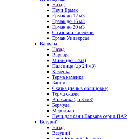
Назад
Печи Ермак
Ермак до 12 м3
Ермак до 16 м3
Ермак до 20 м3
С газовой горелкой
Ермак Универсал
Варвара
Назад
Варвара
Мини (до 12м3)
Паленица (до 24 м3)
Каменка
Терма каменка
Банник
Сказка (печь в облицовке)
Терма сказка
Волжанка(до 35м3)
Бермуда
Меридиан
Печи для бани Варвара серии ПАР
Везувий
Назад
Везувий
Печи Везувий Легенда