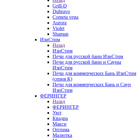
Назад
Grill-D
Dubravo
Cometa vega
Aurora
Violet
Shaman
ИзиСтим
Назад
ИзиСтим
Печи для русской бани ИзиСтим
Печи для русской бани и Сауны
ИзиСтим
Печи для коммерческих Бань ИзиСтим
(серия К)
Печи для коммерческих Бань и Саун
ИзиСтим
ФЕРИНГЕР
Назад
ФЕРИНГЕР
Уют
Квадра
Макси
Оптима
Малютка