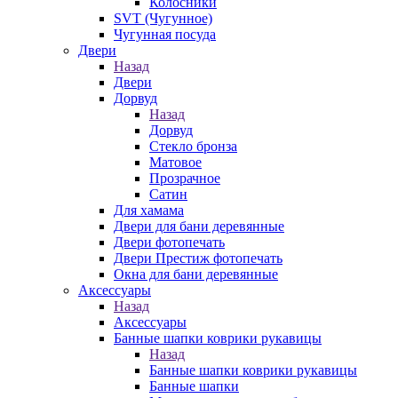
Колосники
SVT (Чугунное)
Чугунная посуда
Двери
Назад
Двери
Дорвуд
Назад
Дорвуд
Стекло бронза
Матовое
Прозрачное
Сатин
Для хамама
Двери для бани деревянные
Двери фотопечать
Двери Престиж фотопечать
Окна для бани деревянные
Аксессуары
Назад
Аксессуары
Банные шапки коврики рукавицы
Назад
Банные шапки коврики рукавицы
Банные шапки