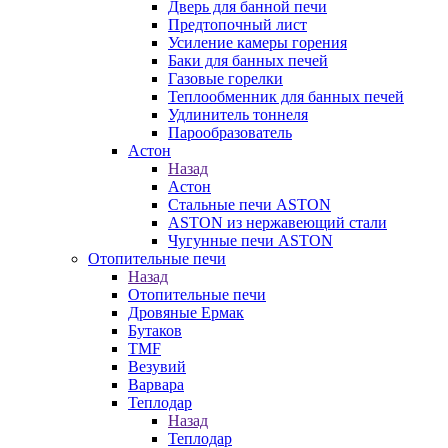
Дверь для банной печи
Предтопочный лист
Усиление камеры горения
Баки для банных печей
Газовые горелки
Теплообменник для банных печей
Удлинитель тоннеля
Парообразователь
Астон
Назад
Астон
Стальные печи ASTON
ASTON из нержавеющий стали
Чугунные печи ASTON
Отопительные печи
Назад
Отопительные печи
Дровяные Ермак
Бутаков
TMF
Везувий
Варвара
Теплодар
Назад
Теплодар