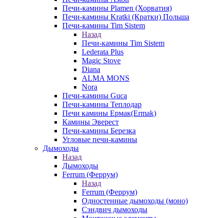
Печи-камины Plamen (Хорватия)
Печи-камины Kratki (Кратки) Польша
Печи-камины Tim Sistem
Назад
Печи-камины Tim Sistem
Lederata Plus
Magic Stove
Diana
ALMA MONS
Nora
Печи-камины Guca
Печи-камины Теплодар
Печи камины Ермак(Ermak)
Камины Эверест
Печи-камины Березка
Угловые печи-камины
Дымоходы
Назад
Дымоходы
Ferrum (Феррум)
Назад
Ferrum (Феррум)
Одностенные дымоходы (моно)
Сэндвич дымоходы