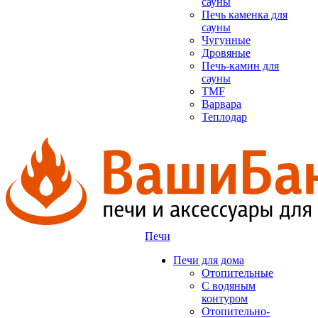
сауны
Печь каменка для
сауны
Чугунные
Дровяные
Печь-камин для
сауны
TMF
Варвара
Теплодар
Печи
Печи для дома
Отопительные
C водяным
контуром
Отопительно-