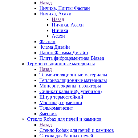
Назад
Ничиха, Плиты Фаспан
Ничиха, Асахи
Назад
Ничиха, Асахи
Ничиха
Асахи
Фаспан
Флама Дизайн
Панно Фламма Дизайн
Плита фиброцементная Blazen
Термоизоляционные материалы
Назад
Термоизоляционные материалы
Теплоизоляционные материалы
Минерит, экраны, изоляторы
Силикат кальция(Суперизол)
Шнур термостойкий
Мастика, герметики
Талькомагнезит
Змеевик
Стекло Robax для печей и каминов
Назад
Стекло Robax для печей и каминов
Стекла для банных печей