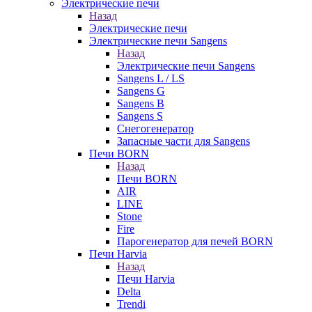
Электрические печи
Назад
Электрические печи
Электрические печи Sangens
Назад
Электрические печи Sangens
Sangens L / LS
Sangens G
Sangens B
Sangens S
Снегогенератор
Запасные части для Sangens
Печи BORN
Назад
Печи BORN
AIR
LINE
Stone
Fire
Парогенератор для печей BORN
Печи Harvia
Назад
Печи Harvia
Delta
Trendi