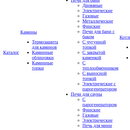
Печи для бани
Дровяные
Электрические
Газовые
Металлические
Финские
Печи для бани с
Камины
баком
Котл
Термозащита
С чугунной
для каминов
топкой
Каталог
Каминные
С закрытой
облицовки
каменкой
Каминные
С
топки
теплообменником
С выносной
топкой
Электрические с
парогенератором
Печи для сауны
С
парогенератором
Финские
Газовые
Электрические
Печь для мини