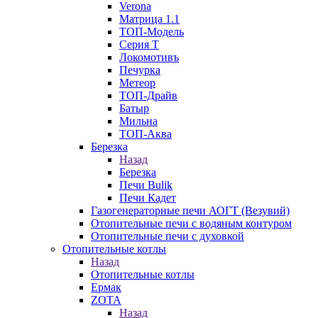
Verona
Матрица 1.1
ТОП-Модель
Серия Т
Локомотивъ
Печурка
Метеор
ТОП-Драйв
Батыр
Мильна
ТОП-Аква
Березка
Назад
Березка
Печи Bulik
Печи Кадет
Газогенераторные печи АОГТ (Везувий)
Отопительные печи с водяным контуром
Отопительные печи с духовкой
Отопительные котлы
Назад
Отопительные котлы
Ермак
ZOTA
Назад