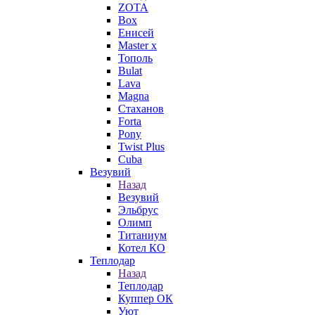
ZOTA
Box
Енисей
Master x
Тополь
Bulat
Lava
Magna
Стаханов
Forta
Pony
Twist Plus
Cuba
Везувий
Назад
Везувий
Эльбрус
Олимп
Титаниум
Котел КО
Теплодар
Назад
Теплодар
Куппер ОК
Уют