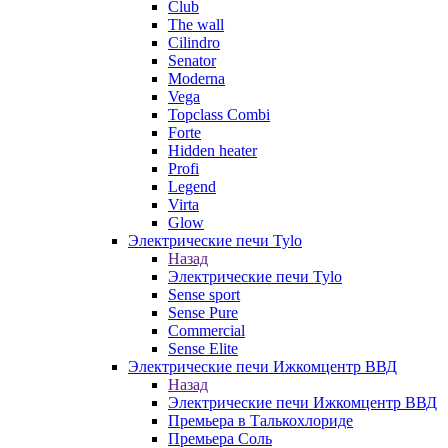
Club
The wall
Cilindro
Senator
Moderna
Vega
Topclass Combi
Forte
Hidden heater
Profi
Legend
Virta
Glow
Электрические печи Tylo
Назад
Электрические печи Tylo
Sense sport
Sense Pure
Commercial
Sense Elite
Электрические печи Ижкомцентр ВВД
Назад
Электрические печи Ижкомцентр ВВД
Премьера в Талькохлориде
Премьера Cоль