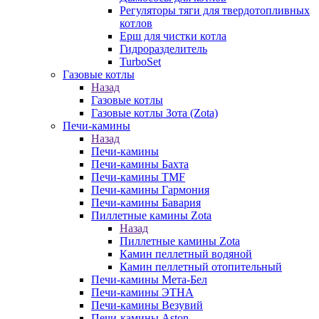
Регуляторы тяги для твердотопливных
котлов
Ерш для чистки котла
Гидроразделитель
TurboSet
Газовые котлы
Назад
Газовые котлы
Газовые котлы Зота (Zota)
Печи-камины
Назад
Печи-камины
Печи-камины Бахта
Печи-камины TMF
Печи-камины Гармония
Печи-камины Бавария
Пиллетные камины Zota
Назад
Пиллетные камины Zota
Камин пеллетный водяной
Камин пеллетный отопительный
Печи-камины Мета-Бел
Печи-камины ЭТНА
Печи-камины Везувий
Печи-камины Aston