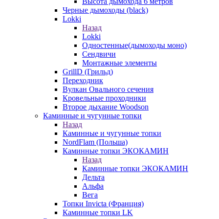
Высота дымохода 6 метров
Черные дымоходы (black)
Lokki
Назад
Lokki
Одностенные(дымоходы моно)
Сендвичи
Монтажные элементы
GrillD (Грильд)
Переходник
Вулкан Овального сечения
Кровельные проходники
Второе дыхание Woodson
Каминные и чугунные топки
Назад
Каминные и чугунные топки
NordFlam (Польша)
Каминные топки ЭКОКАМИН
Назад
Каминные топки ЭКОКАМИН
Дельта
Альфа
Вега
Топки Invicta (Франция)
Каминные топки LK