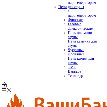
парогенератором
Печи для сауны
С
парогенератором
Финские
Газовые
Электрические
Печь для мини
сауны
Печь каменка для
сауны
Чугунные
Дровяные
Печь-камин для
сауны
TMF
Варвара
Теплодар