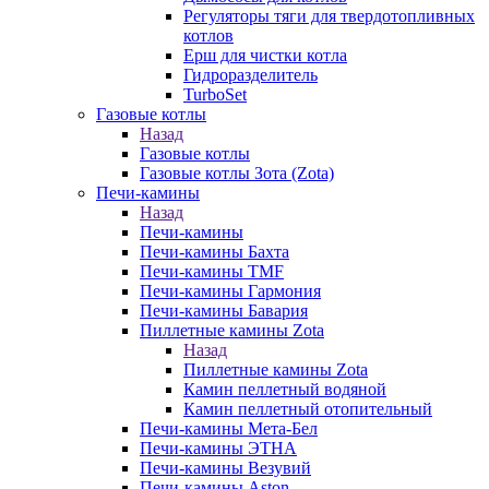
Регуляторы тяги для твердотопливных
котлов
Ерш для чистки котла
Гидроразделитель
TurboSet
Газовые котлы
Назад
Газовые котлы
Газовые котлы Зота (Zota)
Печи-камины
Назад
Печи-камины
Печи-камины Бахта
Печи-камины TMF
Печи-камины Гармония
Печи-камины Бавария
Пиллетные камины Zota
Назад
Пиллетные камины Zota
Камин пеллетный водяной
Камин пеллетный отопительный
Печи-камины Мета-Бел
Печи-камины ЭТНА
Печи-камины Везувий
Печи-камины Aston