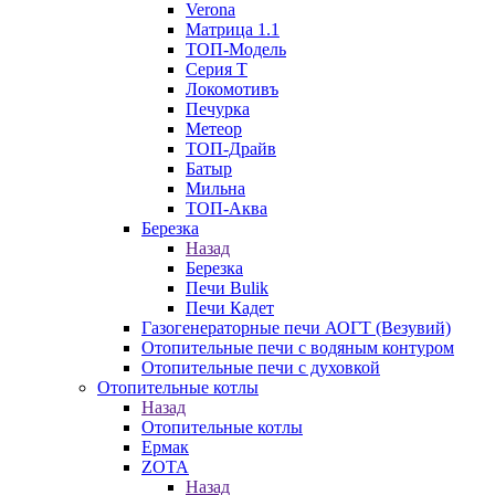
Verona
Матрица 1.1
ТОП-Модель
Серия Т
Локомотивъ
Печурка
Метеор
ТОП-Драйв
Батыр
Мильна
ТОП-Аква
Березка
Назад
Березка
Печи Bulik
Печи Кадет
Газогенераторные печи АОГТ (Везувий)
Отопительные печи с водяным контуром
Отопительные печи с духовкой
Отопительные котлы
Назад
Отопительные котлы
Ермак
ZOTA
Назад