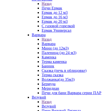
Назад
Печи Ермак
Ермак до 12 м3
Ермак до 16 м3
Ермак до 20 м3
С газовой горелкой
Ермак Универсал
Варвара
Назад
Варвара
Мини (до 12м3)
Паленица (до 24 м3)
Каменка
Терма каменка
Банник
Сказка (печь в облицовке)
Терма сказка
Волжанка(до 35м3)
Бермуда
Меридиан
Печи для бани Варвара серии ПАР
Везувий
Назад
Везувий
Печи Везувий Легенда