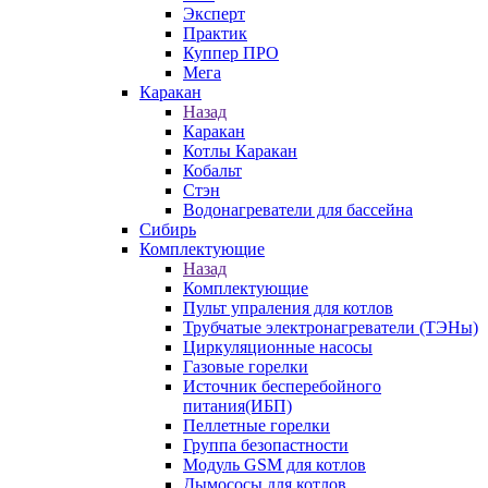
Эксперт
Практик
Куппер ПРО
Мега
Каракан
Назад
Каракан
Котлы Каракан
Кобальт
Стэн
Водонагреватели для бассейна
Сибирь
Комплектующие
Назад
Комплектующие
Пульт упраления для котлов
Трубчатые электронагреватели (ТЭНы)
Циркуляционные насосы
Газовые горелки
Источник бесперебойного
питания(ИБП)
Пеллетные горелки
Группа безопастности
Модуль GSM для котлов
Дымососы для котлов