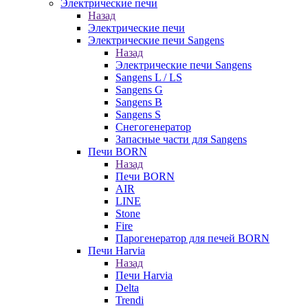
Электрические печи
Назад
Электрические печи
Электрические печи Sangens
Назад
Электрические печи Sangens
Sangens L / LS
Sangens G
Sangens B
Sangens S
Снегогенератор
Запасные части для Sangens
Печи BORN
Назад
Печи BORN
AIR
LINE
Stone
Fire
Парогенератор для печей BORN
Печи Harvia
Назад
Печи Harvia
Delta
Trendi