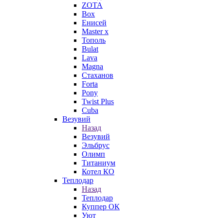
ZOTA
Box
Енисей
Master x
Тополь
Bulat
Lava
Magna
Стаханов
Forta
Pony
Twist Plus
Cuba
Везувий
Назад
Везувий
Эльбрус
Олимп
Титаниум
Котел КО
Теплодар
Назад
Теплодар
Куппер ОК
Уют