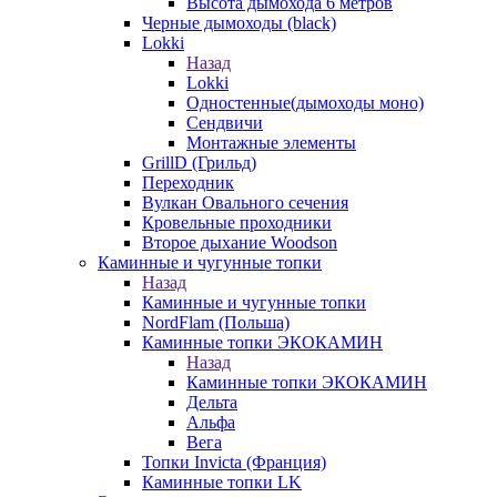
Высота дымохода 6 метров
Черные дымоходы (black)
Lokki
Назад
Lokki
Одностенные(дымоходы моно)
Сендвичи
Монтажные элементы
GrillD (Грильд)
Переходник
Вулкан Овального сечения
Кровельные проходники
Второе дыхание Woodson
Каминные и чугунные топки
Назад
Каминные и чугунные топки
NordFlam (Польша)
Каминные топки ЭКОКАМИН
Назад
Каминные топки ЭКОКАМИН
Дельта
Альфа
Вега
Топки Invicta (Франция)
Каминные топки LK