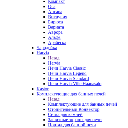
Компакт
Оса
Ангара
Витрувия
Бирюса
Вариата
Аврора
Альфа
Арабеска
Чародейка
Harvia
Назад
Harvia
Печи Harvia Classic
Печи Harvia Legend
Печи Harvia Standard
Печи Harvia Ville Haapasalo
Kastor
Комплектующие для банных печей
Назад
Комплектующие для банных печей
Отопительный Конвектор
Сетка для камней
Защитные экраны для печи
Портал для банной печи