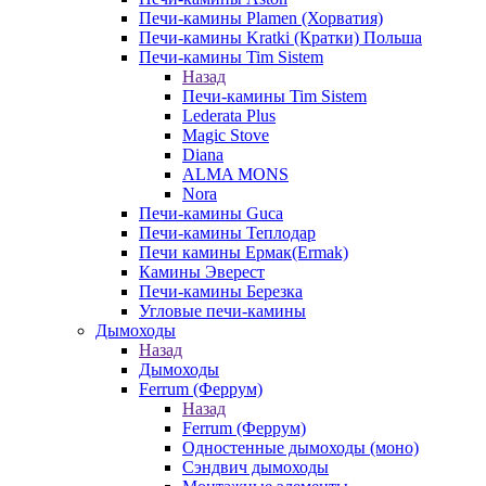
Печи-камины Plamen (Хорватия)
Печи-камины Kratki (Кратки) Польша
Печи-камины Tim Sistem
Назад
Печи-камины Tim Sistem
Lederata Plus
Magic Stove
Diana
ALMA MONS
Nora
Печи-камины Guca
Печи-камины Теплодар
Печи камины Ермак(Ermak)
Камины Эверест
Печи-камины Березка
Угловые печи-камины
Дымоходы
Назад
Дымоходы
Ferrum (Феррум)
Назад
Ferrum (Феррум)
Одностенные дымоходы (моно)
Сэндвич дымоходы