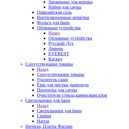
Запарники для веника
Набор для сауны
Гималайская соль
Вентиляционные решетки
Фольга для бани
Обливные устройства
Назад
Обливные устройства
Русский Дух
Ливень
EVEREST
Каскад
Сопутствующие товары
Назад
Сопутствующие товары
Удалитель сажи
Ёрш для чистки дымохода
Пропитка для сауны
Очистители стекла,камня,мангалов
Светильники для бани
Назад
Светильники для бани
Lindner
Harvia
Ничиха, Плиты Фаспан