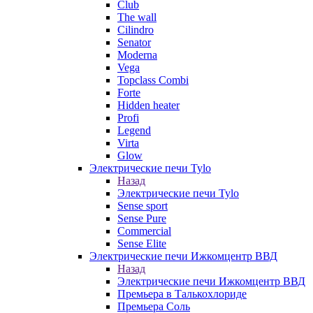
Club
The wall
Cilindro
Senator
Moderna
Vega
Topclass Combi
Forte
Hidden heater
Profi
Legend
Virta
Glow
Электрические печи Tylo
Назад
Электрические печи Tylo
Sense sport
Sense Pure
Commercial
Sense Elite
Электрические печи Ижкомцентр ВВД
Назад
Электрические печи Ижкомцентр ВВД
Премьера в Талькохлориде
Премьера Cоль