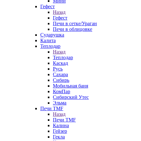
Мини
Гефест
Назад
Гефест
Печи в сетке/Ураган
Печи в облицовке
Сударушка
Калита
Теплодар
Назад
Теплодар
Каскад
Русь
Сахара
Сибирь
Мобильная баня
КомПар
Сибирский Утес
Эльма
Печи TMF
Назад
Печи TMF
Калина
Гейзер
Гекла