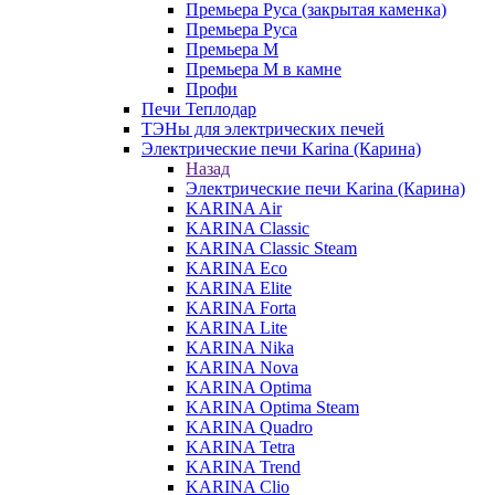
Премьера Руса (закрытая каменка)
Премьера Руса
Премьера М
Премьера М в камне
Профи
Печи Теплодар
ТЭНы для электрических печей
Электрические печи Karina (Карина)
Назад
Электрические печи Karina (Карина)
KARINA Air
KARINA Classic
KARINA Classic Steam
KARINA Eco
KARINA Elite
KARINA Forta
KARINA Lite
KARINA Nika
KARINA Nova
KARINA Optima
KARINA Optima Steam
KARINA Quadro
KARINA Tetra
KARINA Trend
KARINA Clio