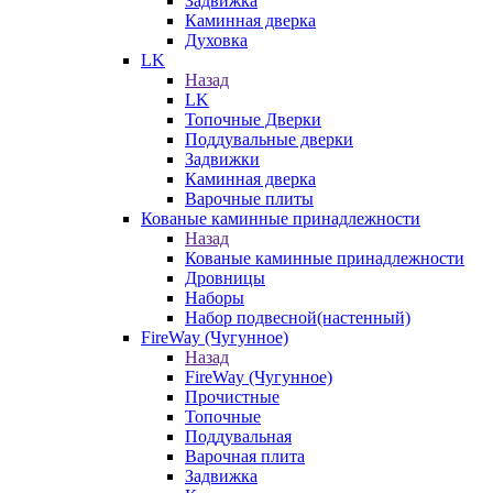
Задвижка
Каминная дверка
Духовка
LK
Назад
LK
Топочные Дверки
Поддувальные дверки
Задвижки
Каминная дверка
Варочные плиты
Кованые каминные принадлежности
Назад
Кованые каминные принадлежности
Дровницы
Наборы
Набор подвесной(настенный)
FireWay (Чугунное)
Назад
FireWay (Чугунное)
Прочистные
Топочные
Поддувальная
Варочная плита
Задвижка