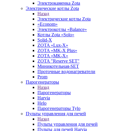
Электрокаменка Zota
Электрические котлы Zota
Назад
Электрические котлы Zota
«Econom»
Электрокотлы «Balance»
Котлы Zota «Solo»
Solid-X
ZOTA «Lux-X»
ZOTA «MK-X Plus»
ZOTA «MK-X»
ZOTA "Reserve SET"
Миникотельная-SET
Проточные водонагреватели
Prom
Парогенераторы
Назад
Парогенераторы
Harvia
Helo
Парогенераторы Tylo
Пульты управления для печей
Назад
Пульты управления для печей
Пульты для печей Harvia