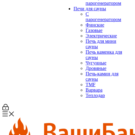
парогенератором
Печи для сауны
С
парогенератором
Финские
Газовые
Электрические
Печь для мини
сауны
Печь каменка для
сауны
Чугунные
Дровяные
Печь-камин для
сауны
TMF
Варвара
Теплодар