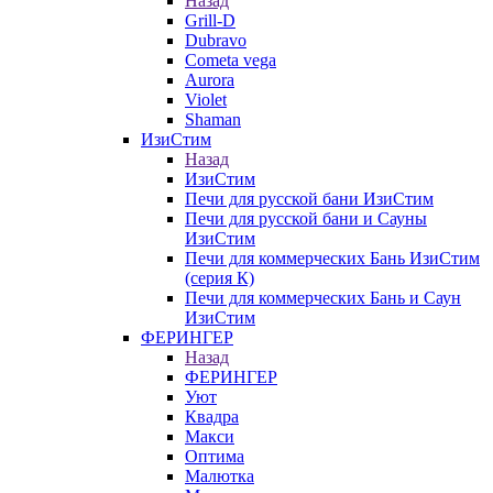
Назад
Grill-D
Dubravo
Cometa vega
Aurora
Violet
Shaman
ИзиСтим
Назад
ИзиСтим
Печи для русской бани ИзиСтим
Печи для русской бани и Сауны
ИзиСтим
Печи для коммерческих Бань ИзиСтим
(серия К)
Печи для коммерческих Бань и Саун
ИзиСтим
ФЕРИНГЕР
Назад
ФЕРИНГЕР
Уют
Квадра
Макси
Оптима
Малютка