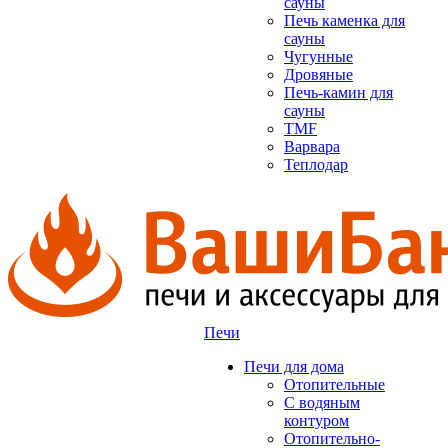
сауны
Печь каменка для
сауны
Чугунные
Дровяные
Печь-камин для
сауны
TMF
Варвара
Теплодар
Печи
Печи для дома
Отопительные
C водяным
контуром
Отопительно-