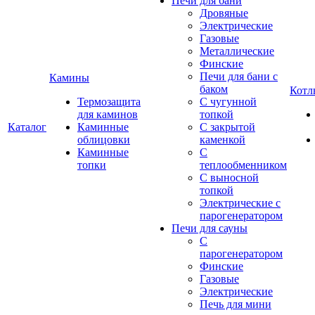
Печи для бани
Дровяные
Электрические
Газовые
Металлические
Финские
Печи для бани с
Камины
баком
Котл
Термозащита
С чугунной
для каминов
топкой
Каталог
Каминные
С закрытой
облицовки
каменкой
Каминные
С
топки
теплообменником
С выносной
топкой
Электрические с
парогенератором
Печи для сауны
С
парогенератором
Финские
Газовые
Электрические
Печь для мини