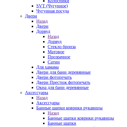
Колосники
SVT (Чугунное)
Чугунная посуда
Двери
Назад
Двери
Дорвуд
Назад
Дорвуд
Стекло бронза
Матовое
Прозрачное
Сатин
Для хамама
Двери для бани деревянные
Двери фотопечать
Двери Престиж фотопечать
Окна для бани деревянные
Аксессуары
Назад
Аксессуары
Банные шапки коврики рукавицы
Назад
Банные шапки коврики рукавицы
Банные шапки