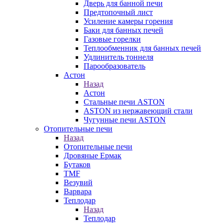
Дверь для банной печи
Предтопочный лист
Усиление камеры горения
Баки для банных печей
Газовые горелки
Теплообменник для банных печей
Удлинитель тоннеля
Парообразователь
Астон
Назад
Астон
Стальные печи ASTON
ASTON из нержавеющий стали
Чугунные печи ASTON
Отопительные печи
Назад
Отопительные печи
Дровяные Ермак
Бутаков
TMF
Везувий
Варвара
Теплодар
Назад
Теплодар