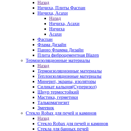
Назад
Ничиха, Плиты Фаспан
Ничиха, Асахи
Назад
Ничиха, Асахи
Ничиха
Асахи
Фаспан
Флама Дизайн
Панно Фламма Дизайн
Плита фиброцементная Blazen
Термоизоляционные материалы
Назад
Термоизоляционные материалы
Теплоизоляционные материалы
Минерит, экраны, изоляторы
Силикат кальция(Суперизол)
Шнур термостойкий
Мастика, герметики
Талькомагнезит
Змеевик
Стекло Robax для печей и каминов
Назад
Стекло Robax для печей и каминов
Стекла для банных печей