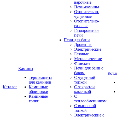
варочные
Печи-камины
Отопительно-
чугунные
Отопительно-
газовые
Газодровяные
печи
Печи для бани
Дровяные
Электрические
Газовые
Металлические
Финские
Печи для бани с
Камины
баком
Котл
Термозащита
С чугунной
для каминов
топкой
Каталог
Каминные
С закрытой
облицовки
каменкой
Каминные
С
топки
теплообменником
С выносной
топкой
Электрические с