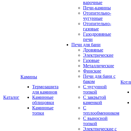
варочные
Печи-камины
Отопительно-
чугунные
Отопительно-
газовые
Газодровяные
печи
Печи для бани
Дровяные
Электрические
Газовые
Металлические
Финские
Печи для бани с
Камины
баком
Котл
Термозащита
С чугунной
для каминов
топкой
Каталог
Каминные
С закрытой
облицовки
каменкой
Каминные
С
топки
теплообменником
С выносной
топкой
Электрические с