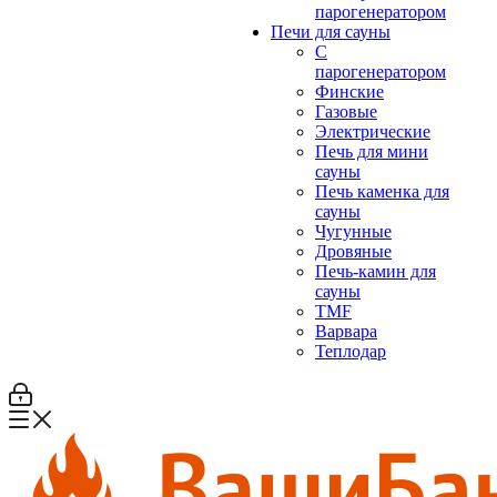
парогенератором
Печи для сауны
С
парогенератором
Финские
Газовые
Электрические
Печь для мини
сауны
Печь каменка для
сауны
Чугунные
Дровяные
Печь-камин для
сауны
TMF
Варвара
Теплодар