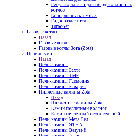
Регуляторы тяги для твердотопливных
котлов
Ерш для чистки котла
Гидроразделитель
TurboSet
Газовые котлы
Назад
Газовые котлы
Газовые котлы Зота (Zota)
Печи-камины
Назад
Печи-камины
Печи-камины Бахта
Печи-камины TMF
Печи-камины Гармония
Печи-камины Бавария
Пиллетные камины Zota
Назад
Пиллетные камины Zota
Камин пеллетный водяной
Камин пеллетный отопительный
Печи-камины Мета-Бел
Печи-камины ЭТНА
Печи-камины Везувий
Печи-камины Aston