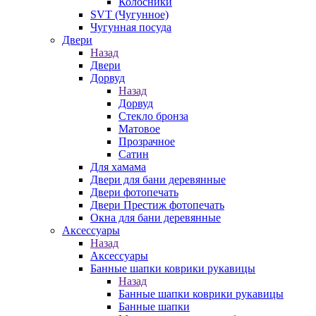
Колосники
SVT (Чугунное)
Чугунная посуда
Двери
Назад
Двери
Дорвуд
Назад
Дорвуд
Стекло бронза
Матовое
Прозрачное
Сатин
Для хамама
Двери для бани деревянные
Двери фотопечать
Двери Престиж фотопечать
Окна для бани деревянные
Аксессуары
Назад
Аксессуары
Банные шапки коврики рукавицы
Назад
Банные шапки коврики рукавицы
Банные шапки