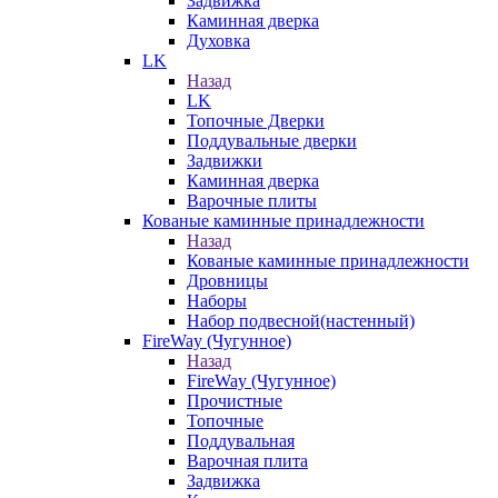
Задвижка
Каминная дверка
Духовка
LK
Назад
LK
Топочные Дверки
Поддувальные дверки
Задвижки
Каминная дверка
Варочные плиты
Кованые каминные принадлежности
Назад
Кованые каминные принадлежности
Дровницы
Наборы
Набор подвесной(настенный)
FireWay (Чугунное)
Назад
FireWay (Чугунное)
Прочистные
Топочные
Поддувальная
Варочная плита
Задвижка