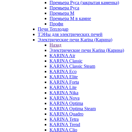
Премьера Руса (закрытая каменка)
Премьера Руса
Премьера М
Премьера М в камне
Профи
Печи Теплодар
ТЭНы для электрических печей
Электрические печи Karina (Карина)
Назад
Электрические печи Karina (Карина)
KARINA Air
KARINA Classic
KARINA Classic Steam
KARINA Eco
KARINA Elite
KARINA Forta
KARINA Lite
KARINA Nika
KARINA Nova
KARINA Optima
KARINA Optima Steam
KARINA Quadro
KARINA Tetra
KARINA Trend
KARINA Clio