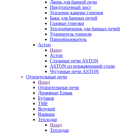
Дверь для банной печи
Предтопочный лист
Усиление камеры горения
Баки для банных печей
Газовые горелки
Теплообменник для банных печей
Удлинитель тоннеля
Парообразователь
Астон
Назад
Астон
Стальные печи ASTON
ASTON из нержавеющий стали
Чугунные печи ASTON
Отопительные печи
Назад
Отопительные печи
Дровяные Ермак
Бутаков
TMF
Везувий
Варвара
Теплодар
Назад
Теплодар