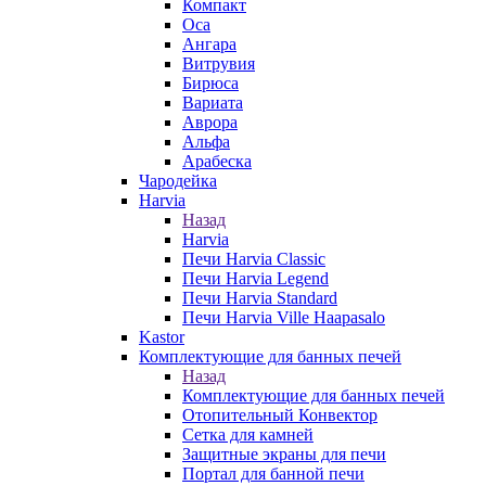
Компакт
Оса
Ангара
Витрувия
Бирюса
Вариата
Аврора
Альфа
Арабеска
Чародейка
Harvia
Назад
Harvia
Печи Harvia Classic
Печи Harvia Legend
Печи Harvia Standard
Печи Harvia Ville Haapasalo
Kastor
Комплектующие для банных печей
Назад
Комплектующие для банных печей
Отопительный Конвектор
Сетка для камней
Защитные экраны для печи
Портал для банной печи