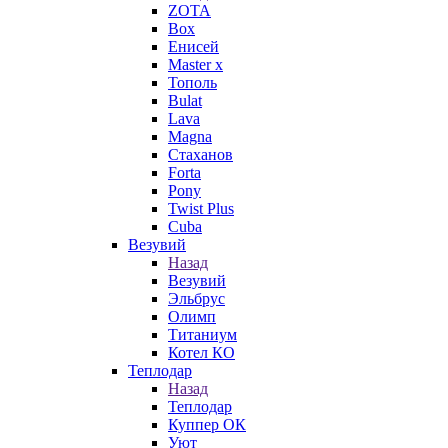
ZOTA
Box
Енисей
Master x
Тополь
Bulat
Lava
Magna
Стаханов
Forta
Pony
Twist Plus
Cuba
Везувий
Назад
Везувий
Эльбрус
Олимп
Титаниум
Котел КО
Теплодар
Назад
Теплодар
Куппер ОК
Уют