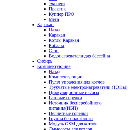
Эксперт
Практик
Куппер ПРО
Мега
Каракан
Назад
Каракан
Котлы Каракан
Кобальт
Стэн
Водонагреватели для бассейна
Сибирь
Комплектующие
Назад
Комплектующие
Пульт упраления для котлов
Трубчатые электронагреватели (ТЭНы)
Циркуляционные насосы
Газовые горелки
Источник бесперебойного
питания(ИБП)
Пеллетные горелки
Группа безопастности
Модуль GSM для котлов
Дымососы для котлов