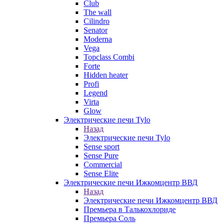
Club
The wall
Cilindro
Senator
Moderna
Vega
Topclass Combi
Forte
Hidden heater
Profi
Legend
Virta
Glow
Электрические печи Tylo
Назад
Электрические печи Tylo
Sense sport
Sense Pure
Commercial
Sense Elite
Электрические печи Ижкомцентр ВВД
Назад
Электрические печи Ижкомцентр ВВД
Премьера в Талькохлориде
Премьера Cоль