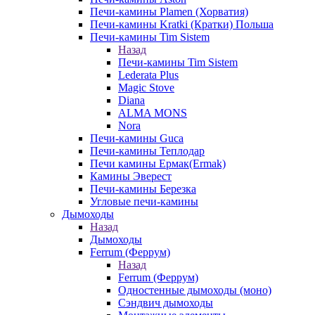
Печи-камины Plamen (Хорватия)
Печи-камины Kratki (Кратки) Польша
Печи-камины Tim Sistem
Назад
Печи-камины Tim Sistem
Lederata Plus
Magic Stove
Diana
ALMA MONS
Nora
Печи-камины Guca
Печи-камины Теплодар
Печи камины Ермак(Ermak)
Камины Эверест
Печи-камины Березка
Угловые печи-камины
Дымоходы
Назад
Дымоходы
Ferrum (Феррум)
Назад
Ferrum (Феррум)
Одностенные дымоходы (моно)
Сэндвич дымоходы