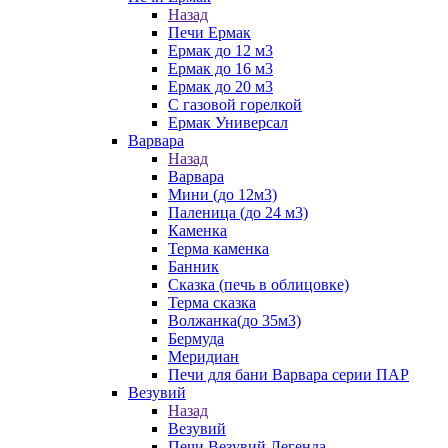
Назад
Печи Ермак
Ермак до 12 м3
Ермак до 16 м3
Ермак до 20 м3
С газовой горелкой
Ермак Универсал
Варвара
Назад
Варвара
Мини (до 12м3)
Паленица (до 24 м3)
Каменка
Терма каменка
Банник
Сказка (печь в облицовке)
Терма сказка
Волжанка(до 35м3)
Бермуда
Меридиан
Печи для бани Варвара серии ПАР
Везувий
Назад
Везувий
Печи Везувий Легенда