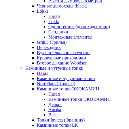
Высота дымохода 6 метров
Черные дымоходы (black)
Lokki
Назад
Lokki
Одностенные(дымоходы моно)
Сендвичи
Монтажные элементы
GrillD (Грильд)
Переходник
Вулкан Овального сечения
Кровельные проходники
Второе дыхание Woodson
Каминные и чугунные топки
Назад
Каминные и чугунные топки
NordFlam (Польша)
Каминные топки ЭКОКАМИН
Назад
Каминные топки ЭКОКАМИН
Дельта
Альфа
Вега
Топки Invicta (Франция)
Каминные топки LK