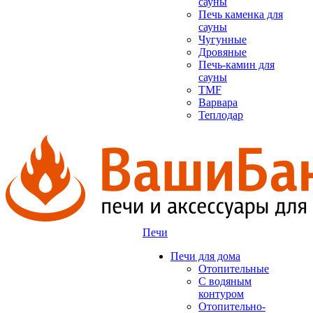
сауны
Печь каменка для
сауны
Чугунные
Дровяные
Печь-камин для
сауны
TMF
Варвара
Теплодар
Печи
Печи для дома
Отопительные
C водяным
контуром
Отопительно-