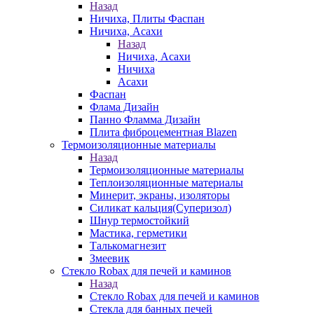
Назад
Ничиха, Плиты Фаспан
Ничиха, Асахи
Назад
Ничиха, Асахи
Ничиха
Асахи
Фаспан
Флама Дизайн
Панно Фламма Дизайн
Плита фиброцементная Blazen
Термоизоляционные материалы
Назад
Термоизоляционные материалы
Теплоизоляционные материалы
Минерит, экраны, изоляторы
Силикат кальция(Суперизол)
Шнур термостойкий
Мастика, герметики
Талькомагнезит
Змеевик
Стекло Robax для печей и каминов
Назад
Стекло Robax для печей и каминов
Стекла для банных печей