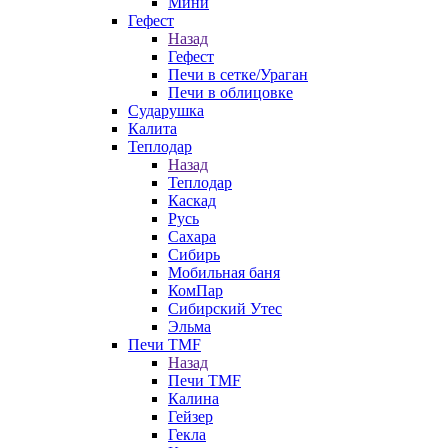
Мини
Гефест
Назад
Гефест
Печи в сетке/Ураган
Печи в облицовке
Сударушка
Калита
Теплодар
Назад
Теплодар
Каскад
Русь
Сахара
Сибирь
Мобильная баня
КомПар
Сибирский Утес
Эльма
Печи TMF
Назад
Печи TMF
Калина
Гейзер
Гекла