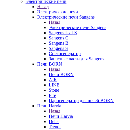
Электрические печи
Назад
Электрические печи
Электрические печи Sangens
Назад
Электрические печи Sangens
Sangens L / LS
Sangens G
Sangens B
Sangens S
Снегогенератор
Запасные части для Sangens
Печи BORN
Назад
Печи BORN
AIR
LINE
Stone
Fire
Парогенератор для печей BORN
Печи Harvia
Назад
Печи Harvia
Delta
Trendi