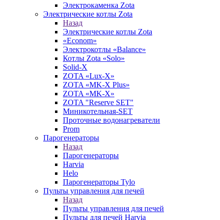
Электрокаменка Zota
Электрические котлы Zota
Назад
Электрические котлы Zota
«Econom»
Электрокотлы «Balance»
Котлы Zota «Solo»
Solid-X
ZOTA «Lux-X»
ZOTA «MK-X Plus»
ZOTA «MK-X»
ZOTA "Reserve SET"
Миникотельная-SET
Проточные водонагреватели
Prom
Парогенераторы
Назад
Парогенераторы
Harvia
Helo
Парогенераторы Tylo
Пульты управления для печей
Назад
Пульты управления для печей
Пульты для печей Harvia