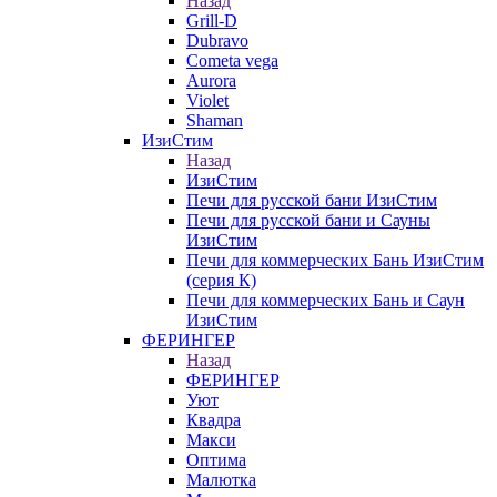
Назад
Grill-D
Dubravo
Cometa vega
Aurora
Violet
Shaman
ИзиСтим
Назад
ИзиСтим
Печи для русской бани ИзиСтим
Печи для русской бани и Сауны
ИзиСтим
Печи для коммерческих Бань ИзиСтим
(серия К)
Печи для коммерческих Бань и Саун
ИзиСтим
ФЕРИНГЕР
Назад
ФЕРИНГЕР
Уют
Квадра
Макси
Оптима
Малютка