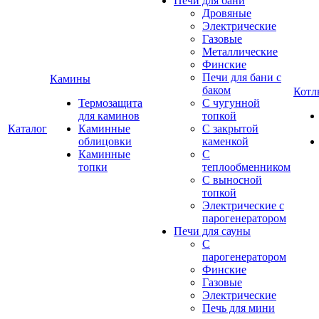
Печи для бани
Дровяные
Электрические
Газовые
Металлические
Финские
Печи для бани с
Камины
баком
Котл
Термозащита
С чугунной
для каминов
топкой
Каталог
Каминные
С закрытой
облицовки
каменкой
Каминные
С
топки
теплообменником
С выносной
топкой
Электрические с
парогенератором
Печи для сауны
С
парогенератором
Финские
Газовые
Электрические
Печь для мини