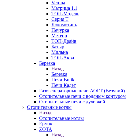
Verona
Матрица 1.1
ТОП-Модель
Серия Т
Локомотивъ
Печурка
Метеор
ТОП-Драйв
Батыр
Мильна
ТОП-Аква
Березка
Назад
Березка
Печи Bulik
Печи Кадет
Газогенераторные печи АОГТ (Везувий)
Отопительные печи с водяным контуром
Отопительные печи с духовкой
Отопительные котлы
Назад
Отопительные котлы
Ермак
ZOTA
Назад