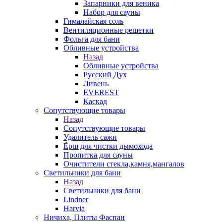
Запарники для веника
Набор для сауны
Гималайская соль
Вентиляционные решетки
Фольга для бани
Обливные устройства
Назад
Обливные устройства
Русский Дух
Ливень
EVEREST
Каскад
Сопутствующие товары
Назад
Сопутствующие товары
Удалитель сажи
Ёрш для чистки дымохода
Пропитка для сауны
Очистители стекла,камня,мангалов
Светильники для бани
Назад
Светильники для бани
Lindner
Harvia
Ничиха, Плиты Фаспан