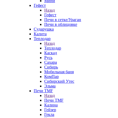
Мини
Гефест
Назад
Гефест
Печи в сетке/Ураган
Печи в облицовке
Сударушка
Калита
Теплодар
Назад
Теплодар
Каскад
Русь
Сахара
Сибирь
Мобильная баня
КомПар
Сибирский Утес
Эльма
Печи TMF
Назад
Печи TMF
Калина
Гейзер
Гекла