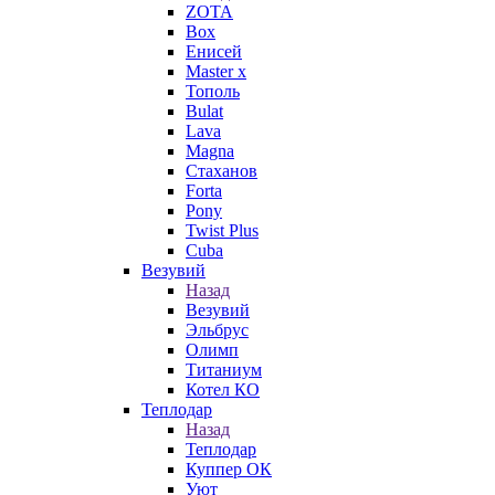
ZOTA
Box
Енисей
Master x
Тополь
Bulat
Lava
Magna
Стаханов
Forta
Pony
Twist Plus
Cuba
Везувий
Назад
Везувий
Эльбрус
Олимп
Титаниум
Котел КО
Теплодар
Назад
Теплодар
Куппер ОК
Уют