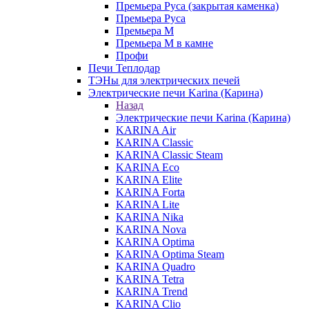
Премьера Руса (закрытая каменка)
Премьера Руса
Премьера М
Премьера М в камне
Профи
Печи Теплодар
ТЭНы для электрических печей
Электрические печи Karina (Карина)
Назад
Электрические печи Karina (Карина)
KARINA Air
KARINA Classic
KARINA Classic Steam
KARINA Eco
KARINA Elite
KARINA Forta
KARINA Lite
KARINA Nika
KARINA Nova
KARINA Optima
KARINA Optima Steam
KARINA Quadro
KARINA Tetra
KARINA Trend
KARINA Clio