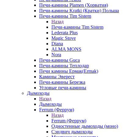
Печи-камины Plamen (Хорватия)
Печи-камины Kratki (Кратки) Польша
Печи-камины Tim Sistem
Назад
Печи-камины Tim Sistem
Lederata Plus
Magic Stove
Diana
ALMA MONS
Nora
Печи-камины Guca
Печи-камины Теплодар
Печи камины Ермак(Ermak)
Камины Эверест
Печи-камины Березка
Угловые печи-камины
Дымоходы
Назад
Дымоходы
Ferrum (Феррум)
Назад
Ferrum (Феррум)
Одностенные дымоходы (моно)
Сэндвич дымоходы