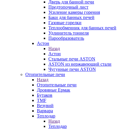
Дверь для банной печи
Предтопочный лист
Усиление камеры горения
Баки для банных печей
Газовые горелки
Теплообменник для банных печей
Удлинитель тоннеля
Парообразователь
Астон
Назад
Астон
Стальные печи ASTON
ASTON из нержавеющий стали
Чугунные печи ASTON
Отопительные печи
Назад
Отопительные печи
Дровяные Ермак
Бутаков
TMF
Везувий
Варвара
Теплодар
Назад
Теплодар