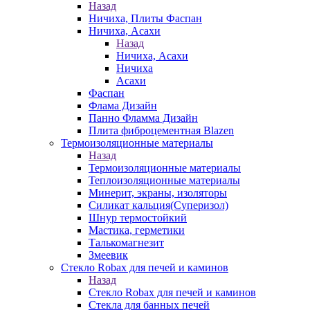
Назад
Ничиха, Плиты Фаспан
Ничиха, Асахи
Назад
Ничиха, Асахи
Ничиха
Асахи
Фаспан
Флама Дизайн
Панно Фламма Дизайн
Плита фиброцементная Blazen
Термоизоляционные материалы
Назад
Термоизоляционные материалы
Теплоизоляционные материалы
Минерит, экраны, изоляторы
Силикат кальция(Суперизол)
Шнур термостойкий
Мастика, герметики
Талькомагнезит
Змеевик
Стекло Robax для печей и каминов
Назад
Стекло Robax для печей и каминов
Стекла для банных печей