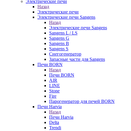
Электрические печи
Назад
Электрические печи
Электрические печи Sangens
Назад
Электрические печи Sangens
Sangens L / LS
Sangens G
Sangens B
Sangens S
Снегогенератор
Запасные части для Sangens
Печи BORN
Назад
Печи BORN
AIR
LINE
Stone
Fire
Парогенератор для печей BORN
Печи Harvia
Назад
Печи Harvia
Delta
Trendi