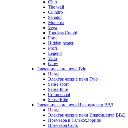
Club
The wall
Cilindro
Senator
Moderna
Vega
Topclass Combi
Forte
Hidden heater
Profi
Legend
Virta
Glow
Электрические печи Tylo
Назад
Электрические печи Tylo
Sense sport
Sense Pure
Commercial
Sense Elite
Электрические печи Ижкомцентр ВВД
Назад
Электрические печи Ижкомцентр ВВД
Премьера в Талькохлориде
Премьера Cоль