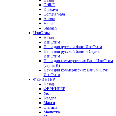
Назад
Grill-D
Dubravo
Cometa vega
Aurora
Violet
Shaman
ИзиСтим
Назад
ИзиСтим
Печи для русской бани ИзиСтим
Печи для русской бани и Сауны
ИзиСтим
Печи для коммерческих Бань ИзиСтим
(серия К)
Печи для коммерческих Бань и Саун
ИзиСтим
ФЕРИНГЕР
Назад
ФЕРИНГЕР
Уют
Квадра
Макси
Оптима
Малютка