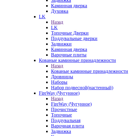
Задвижка
Каминная дверка
Духовка
LK
Назад
LK
Топочные Дверки
Поддувальные дверки
Задвижки
Каминная дверка
Варочные плиты
Кованые каминные принадлежности
Назад
Кованые каминные принадлежности
Дровницы
Наборы
Набор подвесной(настенный)
FireWay (Чугунное)
Назад
FireWay (Чугунное)
Прочистные
Топочные
Поддувальная
Варочная плита
Задвижка