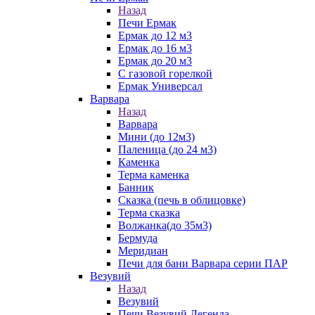
Назад
Печи Ермак
Ермак до 12 м3
Ермак до 16 м3
Ермак до 20 м3
С газовой горелкой
Ермак Универсал
Варвара
Назад
Варвара
Мини (до 12м3)
Паленица (до 24 м3)
Каменка
Терма каменка
Банник
Сказка (печь в облицовке)
Терма сказка
Волжанка(до 35м3)
Бермуда
Меридиан
Печи для бани Варвара серии ПАР
Везувий
Назад
Везувий
Печи Везувий Легенда