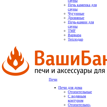
сауны
Печь каменка для
сауны
Чугунные
Дровяные
Печь-камин для
сауны
TMF
Варвара
Теплодар
Печи
Печи для дома
Отопительные
C водяным
контуром
Отопительно-