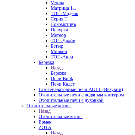
Verona
Матрица 1.1
ТОП-Модель
Серия Т
Локомотивъ
Печурка
Метеор
ТОП-Драйв
Батыр
Мильна
ТОП-Аква
Березка
Назад
Березка
Печи Bulik
Печи Кадет
Газогенераторные печи АОГТ (Везувий)
Отопительные печи с водяным контуром
Отопительные печи с духовкой
Отопительные котлы
Назад
Отопительные котлы
Ермак
ZOTA
Назад