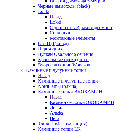
Высота дымохода 6 метров
Черные дымоходы (black)
Lokki
Назад
Lokki
Одностенные(дымоходы моно)
Сендвичи
Монтажные элементы
GrillD (Грильд)
Переходник
Вулкан Овального сечения
Кровельные проходники
Второе дыхание Woodson
Каминные и чугунные топки
Назад
Каминные и чугунные топки
NordFlam (Польша)
Каминные топки ЭКОКАМИН
Назад
Каминные топки ЭКОКАМИН
Дельта
Альфа
Вега
Топки Invicta (Франция)
Каминные топки LK