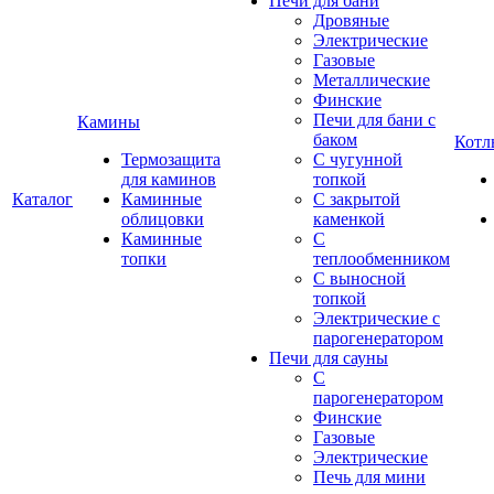
Печи для бани
Дровяные
Электрические
Газовые
Металлические
Финские
Печи для бани с
Камины
баком
Котл
Термозащита
С чугунной
для каминов
топкой
Каталог
Каминные
С закрытой
облицовки
каменкой
Каминные
С
топки
теплообменником
С выносной
топкой
Электрические с
парогенератором
Печи для сауны
С
парогенератором
Финские
Газовые
Электрические
Печь для мини