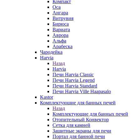
Компакт
Оса
Ангара
Витрувия
Бирюса
Вариата
Аврора
Альфа
Арабеска
Чародейка
Harvia
Назад
Harvia
Печи Harvia Classic
Печи Harvia Legend
Печи Harvia Standard
Печи Harvia Ville Haapasalo
Kastor
Комплектующие для банных печей
Назад
Комплектующие для банных печей
Отопительный Конвектор
Сетка для камней
Защитные экраны для печи
Портал для банной печи