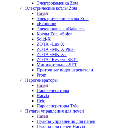
Электрокаменка Zota
Электрические котлы Zota
Назад
Электрические котлы Zota
«Econom»
Электрокотлы «Balance»
Котлы Zota «Solo»
Solid-X
ZOTA «Lux-X»
ZOTA «MK-X Plus»
ZOTA «MK-X»
ZOTA "Reserve SET"
Миникотельная-SET
Проточные водонагреватели
Prom
Парогенераторы
Назад
Парогенераторы
Harvia
Helo
Парогенераторы Tylo
Пульты управления для печей
Назад
Пульты управления для печей
Пульты для печей Harvia