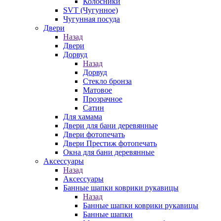
Колосники
SVT (Чугунное)
Чугунная посуда
Двери
Назад
Двери
Дорвуд
Назад
Дорвуд
Стекло бронза
Матовое
Прозрачное
Сатин
Для хамама
Двери для бани деревянные
Двери фотопечать
Двери Престиж фотопечать
Окна для бани деревянные
Аксессуары
Назад
Аксессуары
Банные шапки коврики рукавицы
Назад
Банные шапки коврики рукавицы
Банные шапки