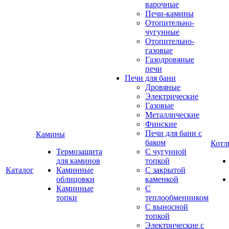
варочные
Печи-камины
Отопительно-
чугунные
Отопительно-
газовые
Газодровяные
печи
Печи для бани
Дровяные
Электрические
Газовые
Металлические
Финские
Печи для бани с
Камины
баком
Котл
Термозащита
С чугунной
для каминов
топкой
Каталог
Каминные
С закрытой
облицовки
каменкой
Каминные
С
топки
теплообменником
С выносной
топкой
Электрические с