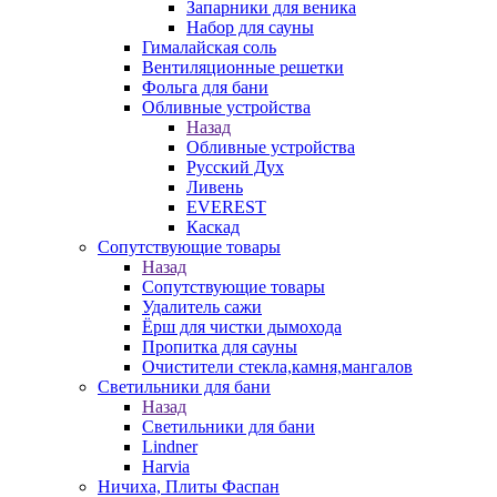
Запарники для веника
Набор для сауны
Гималайская соль
Вентиляционные решетки
Фольга для бани
Обливные устройства
Назад
Обливные устройства
Русский Дух
Ливень
EVEREST
Каскад
Сопутствующие товары
Назад
Сопутствующие товары
Удалитель сажи
Ёрш для чистки дымохода
Пропитка для сауны
Очистители стекла,камня,мангалов
Светильники для бани
Назад
Светильники для бани
Lindner
Harvia
Ничиха, Плиты Фаспан