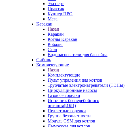
Эксперт
Практик
Куппер ПРО
Мега
Каракан
Назад
Каракан
Котлы Каракан
Кобальт
Стэн
Водонагреватели для бассейна
Сибирь
Комплектующие
Назад
Комплектующие
Пульт упраления для котлов
Трубчатые электронагреватели (ТЭНы)
Циркуляционные насосы
Газовые горелки
Источник бесперебойного
питания(ИБП)
Пеллетные горелки
Группа безопастности
Модуль GSM для котлов
Дымососы для котлов