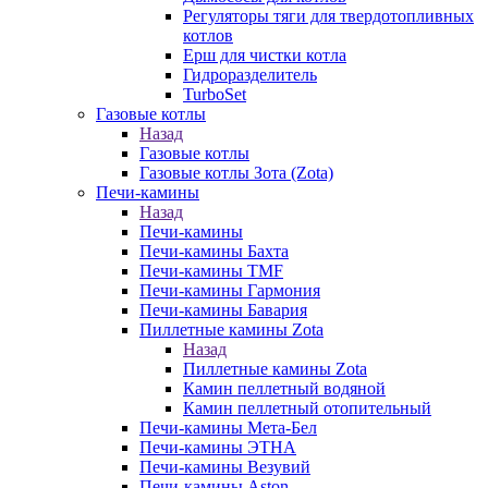
Регуляторы тяги для твердотопливных
котлов
Ерш для чистки котла
Гидроразделитель
TurboSet
Газовые котлы
Назад
Газовые котлы
Газовые котлы Зота (Zota)
Печи-камины
Назад
Печи-камины
Печи-камины Бахта
Печи-камины TMF
Печи-камины Гармония
Печи-камины Бавария
Пиллетные камины Zota
Назад
Пиллетные камины Zota
Камин пеллетный водяной
Камин пеллетный отопительный
Печи-камины Мета-Бел
Печи-камины ЭТНА
Печи-камины Везувий
Печи-камины Aston