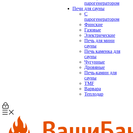
парогенератором
Печи для сауны
С
парогенератором
Финские
Газовые
Электрические
Печь для мини
сауны
Печь каменка для
сауны
Чугунные
Дровяные
Печь-камин для
сауны
TMF
Варвара
Теплодар