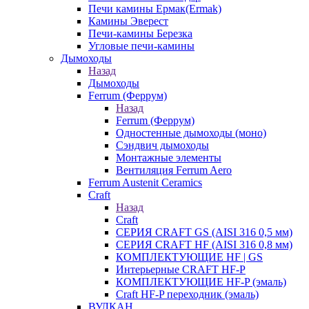
Печи камины Ермак(Ermak)
Камины Эверест
Печи-камины Березка
Угловые печи-камины
Дымоходы
Назад
Дымоходы
Ferrum (Феррум)
Назад
Ferrum (Феррум)
Одностенные дымоходы (моно)
Сэндвич дымоходы
Монтажные элементы
Вентиляция Ferrum Aero
Ferrum Austenit Ceramics
Craft
Назад
Craft
СЕРИЯ CRAFT GS (AISI 316 0,5 мм)
СЕРИЯ CRAFT HF (AISI 316 0,8 мм)
КОМПЛЕКТУЮЩИЕ HF | GS
Интерьерные CRAFT HF-P
КОМПЛЕКТУЮЩИЕ HF-P (эмаль)
Craft HF-P переходник (эмаль)
ВУЛКАН