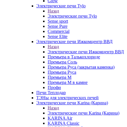
Glow
Электрические печи Tylo
Назад
Электрические печи Tylo
Sense sport
Sense Pure
Commercial
Sense Elite
Электрические печи Ижкомцентр ВВД
Назад
Электрические печи Ижкомцентр ВВД
Премьера в Талькохлориде
Премьера Cоль
Премьера Руса (закрытая каменка)
Премьера Руса
Премьера М
Премьера М в камне
Профи
Печи Теплодар
ТЭНы для электрических печей
Электрические печи Karina (Карина)
Назад
Электрические печи Karina (Карина)
KARINA Air
KARINA Classic