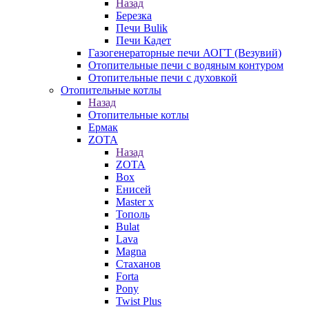
Назад
Березка
Печи Bulik
Печи Кадет
Газогенераторные печи АОГТ (Везувий)
Отопительные печи с водяным контуром
Отопительные печи с духовкой
Отопительные котлы
Назад
Отопительные котлы
Ермак
ZOTA
Назад
ZOTA
Box
Енисей
Master x
Тополь
Bulat
Lava
Magna
Стаханов
Forta
Pony
Twist Plus