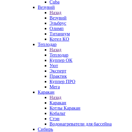
Cuba
Везувий
Назад
Везувий
Эльбрус
Олимп
Титаниум
Котел КО
Теплодар
Назад
Теплодар
Куппер ОК
Уют
Эксперт
Практик
Куппер ПРО
Мега
Каракан
Назад
Каракан
Котлы Каракан
Кобальт
Стэн
Водонагреватели для бассейна
Сибирь