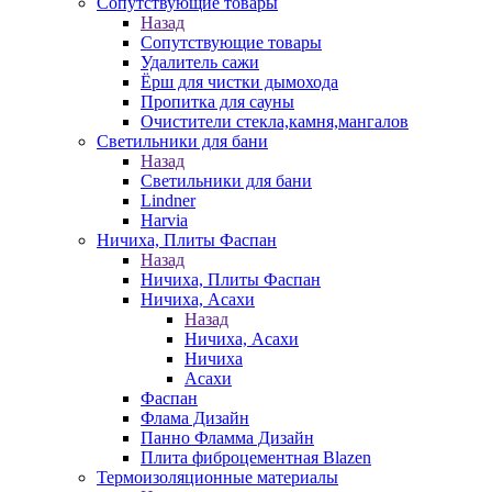
Сопутствующие товары
Назад
Сопутствующие товары
Удалитель сажи
Ёрш для чистки дымохода
Пропитка для сауны
Очистители стекла,камня,мангалов
Светильники для бани
Назад
Светильники для бани
Lindner
Harvia
Ничиха, Плиты Фаспан
Назад
Ничиха, Плиты Фаспан
Ничиха, Асахи
Назад
Ничиха, Асахи
Ничиха
Асахи
Фаспан
Флама Дизайн
Панно Фламма Дизайн
Плита фиброцементная Blazen
Термоизоляционные материалы