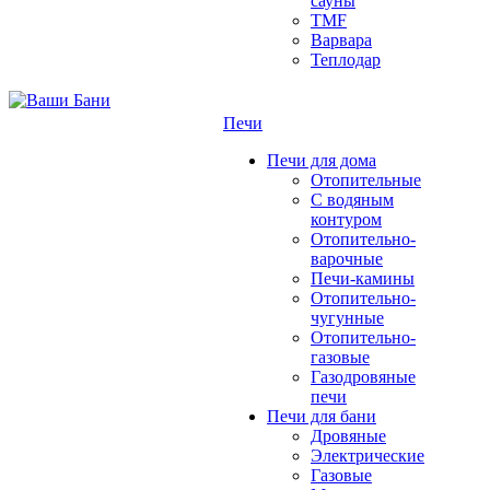
сауны
TMF
Варвара
Теплодар
Печи
Печи для дома
Отопительные
C водяным
контуром
Отопительно-
варочные
Печи-камины
Отопительно-
чугунные
Отопительно-
газовые
Газодровяные
печи
Печи для бани
Дровяные
Электрические
Газовые