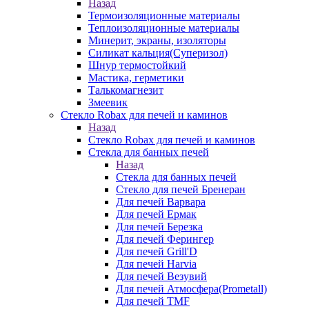
Назад
Термоизоляционные материалы
Теплоизоляционные материалы
Минерит, экраны, изоляторы
Силикат кальция(Суперизол)
Шнур термостойкий
Мастика, герметики
Талькомагнезит
Змеевик
Стекло Robax для печей и каминов
Назад
Стекло Robax для печей и каминов
Стекла для банных печей
Назад
Стекла для банных печей
Стекло для печей Бренеран
Для печей Варвара
Для печей Ермак
Для печей Березка
Для печей Ферингер
Для печей Grill'D
Для печей Harvia
Для печей Везувий
Для печей Атмосфера(Prometall)
Для печей TMF