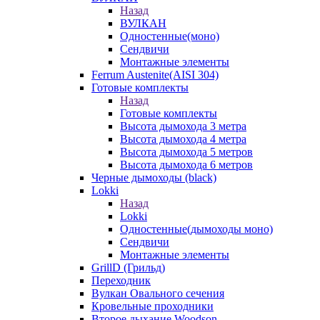
Назад
ВУЛКАН
Одностенные(моно)
Сендвичи
Монтажные элементы
Ferrum Austenite(AISI 304)
Готовые комплекты
Назад
Готовые комплекты
Высота дымохода 3 метра
Высота дымохода 4 метра
Высота дымохода 5 метров
Высота дымохода 6 метров
Черные дымоходы (black)
Lokki
Назад
Lokki
Одностенные(дымоходы моно)
Сендвичи
Монтажные элементы
GrillD (Грильд)
Переходник
Вулкан Овального сечения
Кровельные проходники
Второе дыхание Woodson