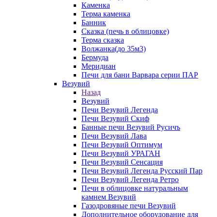
Каменка
Терма каменка
Банник
Сказка (печь в облицовке)
Терма сказка
Волжанка(до 35м3)
Бермуда
Меридиан
Печи для бани Варвара серии ПАР
Везувий
Назад
Везувий
Печи Везувий Легенда
Печи Везувий Скиф
Банные печи Везувий Русичъ
Печи Везувий Лава
Печи Везувий Оптимум
Печи Везувий УРАГАН
Печи Везувий Сенсация
Печи Везувий Легенда Русский Пар
Печи Везувий Легенда Ретро
Печи в облицовке натуральным
камнем Везувий
Газодровяные печи Везувий
Дополнительное оборудование для