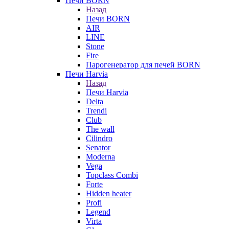
Печи BORN
Назад
Печи BORN
AIR
LINE
Stone
Fire
Парогенератор для печей BORN
Печи Harvia
Назад
Печи Harvia
Delta
Trendi
Club
The wall
Cilindro
Senator
Moderna
Vega
Topclass Combi
Forte
Hidden heater
Profi
Legend
Virta