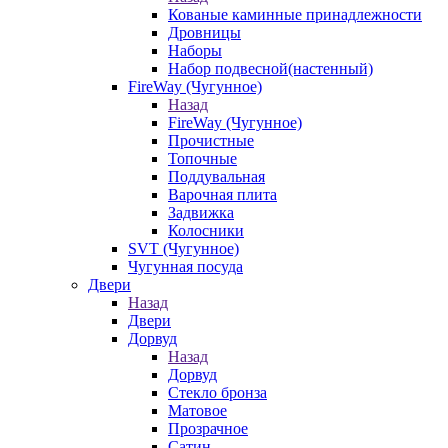
Кованые каминные принадлежности
Дровницы
Наборы
Набор подвесной(настенный)
FireWay (Чугунное)
Назад
FireWay (Чугунное)
Прочистные
Топочные
Поддувальная
Варочная плита
Задвижка
Колосники
SVT (Чугунное)
Чугунная посуда
Двери
Назад
Двери
Дорвуд
Назад
Дорвуд
Стекло бронза
Матовое
Прозрачное
Сатин