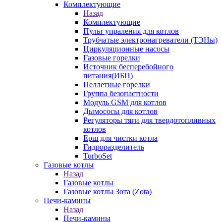
Комплектующие
Назад
Комплектующие
Пульт упраления для котлов
Трубчатые электронагреватели (ТЭНы)
Циркуляционные насосы
Газовые горелки
Источник бесперебойного
питания(ИБП)
Пеллетные горелки
Группа безопастности
Модуль GSM для котлов
Дымососы для котлов
Регуляторы тяги для твердотопливных
котлов
Ерш для чистки котла
Гидроразделитель
TurboSet
Газовые котлы
Назад
Газовые котлы
Газовые котлы Зота (Zota)
Печи-камины
Назад
Печи-камины