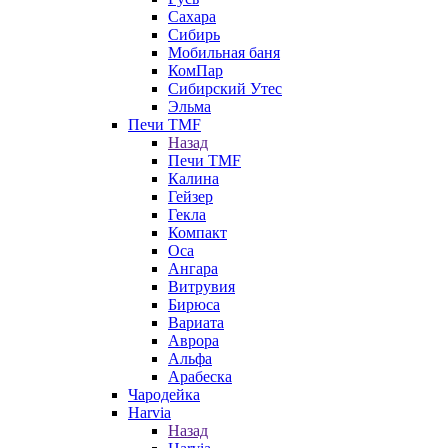
Сахара
Сибирь
Мобильная баня
КомПар
Сибирский Утес
Эльма
Печи TMF
Назад
Печи TMF
Калина
Гейзер
Гекла
Компакт
Оса
Ангара
Витрувия
Бирюса
Вариата
Аврора
Альфа
Арабеска
Чародейка
Harvia
Назад