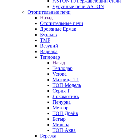
ASTON из нержавеющий стали
Чугунные печи ASTON
Отопительные печи
Назад
Отопительные печи
Дровяные Ермак
Бутаков
TMF
Везувий
Варвара
Теплодар
Назад
Теплодар
Verona
Матрица 1.1
ТОП-Модель
Серия Т
Локомотивъ
Печурка
Метеор
ТОП-Драйв
Батыр
Мильна
ТОП-Аква
Березка