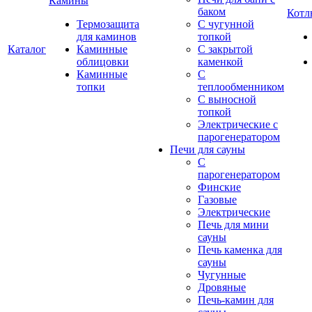
Камины
баком
Котл
Термозащита
С чугунной
для каминов
топкой
Каталог
Каминные
С закрытой
облицовки
каменкой
Каминные
С
топки
теплообменником
С выносной
топкой
Электрические с
парогенератором
Печи для сауны
С
парогенератором
Финские
Газовые
Электрические
Печь для мини
сауны
Печь каменка для
сауны
Чугунные
Дровяные
Печь-камин для