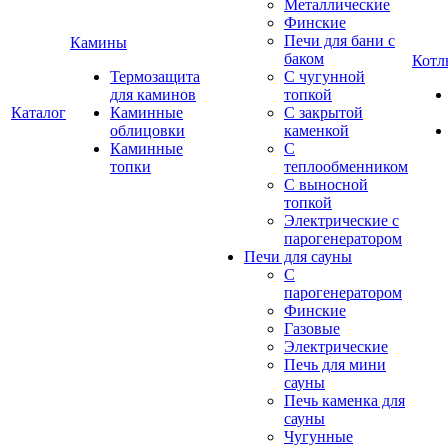
Металлические
Финские
Печи для бани с
Камины
баком
Котл
Термозащита
С чугунной
для каминов
топкой
Каталог
Каминные
С закрытой
облицовки
каменкой
Каминные
С
топки
теплообменником
С выносной
топкой
Электрические с
парогенератором
Печи для сауны
С
парогенератором
Финские
Газовые
Электрические
Печь для мини
сауны
Печь каменка для
сауны
Чугунные