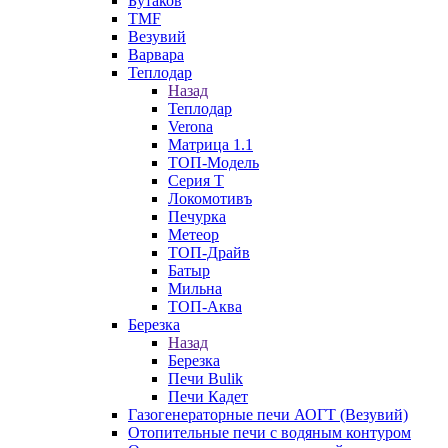
Бутаков
TMF
Везувий
Варвара
Теплодар
Назад
Теплодар
Verona
Матрица 1.1
ТОП-Модель
Серия Т
Локомотивъ
Печурка
Метеор
ТОП-Драйв
Батыр
Мильна
ТОП-Аква
Березка
Назад
Березка
Печи Bulik
Печи Кадет
Газогенераторные печи АОГТ (Везувий)
Отопительные печи с водяным контуром