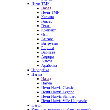
Печи TMF
Назад
Печи TMF
Калина
Гейзер
Гекла
Компакт
Оса
Ангара
Витрувия
Бирюса
Вариата
Аврора
Альфа
Арабеска
Чародейка
Harvia
Назад
Harvia
Печи Harvia Classic
Печи Harvia Legend
Печи Harvia Standard
Печи Harvia Ville Haapasalo
Kastor
Комплектующие для банных печей