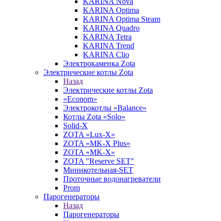
KARINA Nova
KARINA Optima
KARINA Optima Steam
KARINA Quadro
KARINA Tetra
KARINA Trend
KARINA Clio
Электрокаменка Zota
Электрические котлы Zota
Назад
Электрические котлы Zota
«Econom»
Электрокотлы «Balance»
Котлы Zota «Solo»
Solid-X
ZOTA «Lux-X»
ZOTA «MK-X Plus»
ZOTA «MK-X»
ZOTA "Reserve SET"
Миникотельная-SET
Проточные водонагреватели
Prom
Парогенераторы
Назад
Парогенераторы