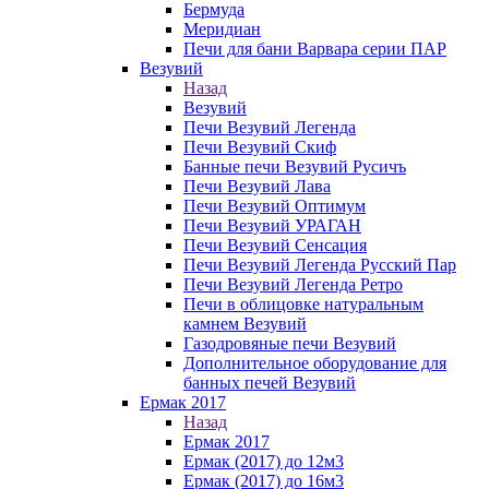
Бермуда
Меридиан
Печи для бани Варвара серии ПАР
Везувий
Назад
Везувий
Печи Везувий Легенда
Печи Везувий Скиф
Банные печи Везувий Русичъ
Печи Везувий Лава
Печи Везувий Оптимум
Печи Везувий УРАГАН
Печи Везувий Сенсация
Печи Везувий Легенда Русский Пар
Печи Везувий Легенда Ретро
Печи в облицовке натуральным
камнем Везувий
Газодровяные печи Везувий
Дополнительное оборудование для
банных печей Везувий
Ермак 2017
Назад
Ермак 2017
Ермак (2017) до 12м3
Ермак (2017) до 16м3