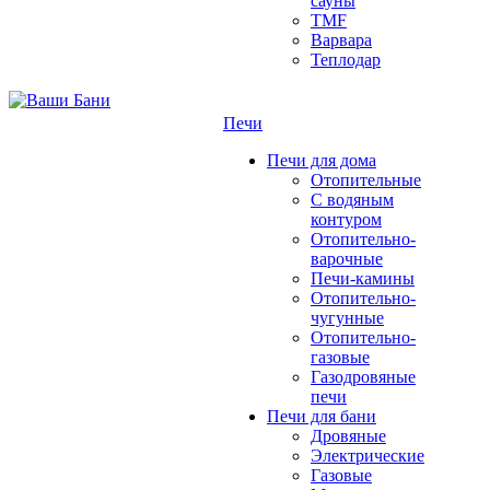
сауны
TMF
Варвара
Теплодар
Печи
Печи для дома
Отопительные
C водяным
контуром
Отопительно-
варочные
Печи-камины
Отопительно-
чугунные
Отопительно-
газовые
Газодровяные
печи
Печи для бани
Дровяные
Электрические
Газовые