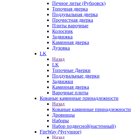
Печное литье (Рубцовск)
Топочная дверка
Поддувальная дверка
Прочистная дверка
Плиты варочные
Колосник
Задвижка
Каминная дверка
Духовка
LK
Назад
LK
Топочные Дверки
Поддувальные дверки
Задвижки
Каминная дверка
Варочные плиты
Кованые каминные принадлежности
Назад
Кованые каминные принадлежности
Дровницы
Наборы
Набор подвесной(настенный)
FireWay (Чугунное)
Назад