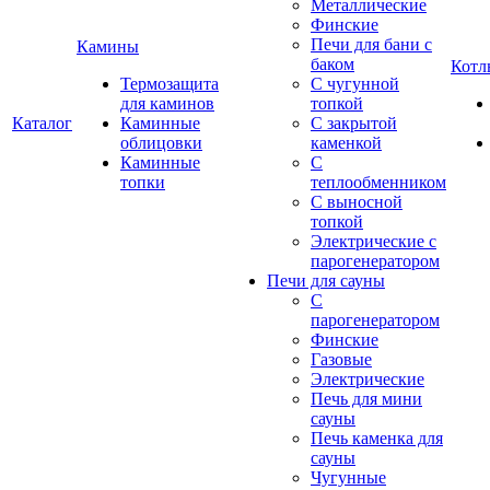
Металлические
Финские
Печи для бани с
Камины
баком
Котл
Термозащита
С чугунной
для каминов
топкой
Каталог
Каминные
С закрытой
облицовки
каменкой
Каминные
С
топки
теплообменником
С выносной
топкой
Электрические с
парогенератором
Печи для сауны
С
парогенератором
Финские
Газовые
Электрические
Печь для мини
сауны
Печь каменка для
сауны
Чугунные