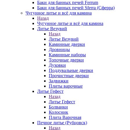
Баки для банных печей Ferrum
Баки для банных печей Sferra (Сферра)
Чугунное литье и всё для камина
Назад
Чугунное литье и всё для камина
Литье Везувий
Назад
Литье Везувий
Каминные дверки
Дровницы
Каминные наборы
Топочные дверки
Духовки
Поддувальные дверки
Прочистные дверки
Задвижки
Плиты варочные
Литье Гефест
Назад
Литье Гефест
Болванки
Колосник
Плита Варочная
Печное литье (Рубцовск)
Назад