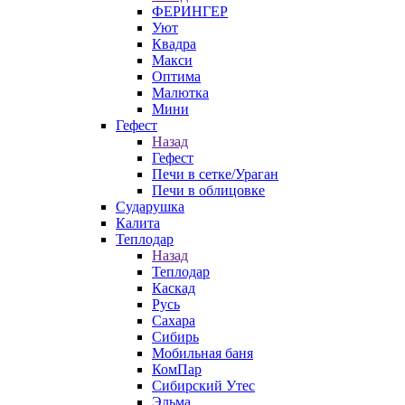
ФЕРИНГЕР
Уют
Квадра
Макси
Оптима
Малютка
Мини
Гефест
Назад
Гефест
Печи в сетке/Ураган
Печи в облицовке
Сударушка
Калита
Теплодар
Назад
Теплодар
Каскад
Русь
Сахара
Сибирь
Мобильная баня
КомПар
Сибирский Утес
Эльма