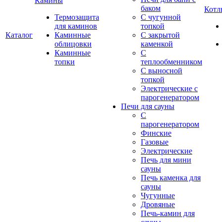
Камины
баком
Котл
Термозащита
С чугунной
для каминов
топкой
Каталог
Каминные
С закрытой
облицовки
каменкой
Каминные
С
топки
теплообменником
С выносной
топкой
Электрические с
парогенератором
Печи для сауны
С
парогенератором
Финские
Газовые
Электрические
Печь для мини
сауны
Печь каменка для
сауны
Чугунные
Дровяные
Печь-камин для