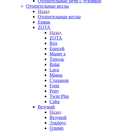
Отопительные печи с духовкой
Отопительные котлы
Назад
Отопительные котлы
Ермак
ZOTA
Назад
ZOTA
Box
Енисей
Master x
Тополь
Bulat
Lava
Magna
Стаханов
Forta
Pony
Twist Plus
Cuba
Везувий
Назад
Везувий
Эльбрус
Олимп