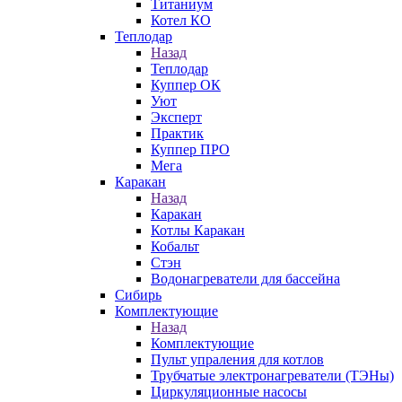
Титаниум
Котел КО
Теплодар
Назад
Теплодар
Куппер ОК
Уют
Эксперт
Практик
Куппер ПРО
Мега
Каракан
Назад
Каракан
Котлы Каракан
Кобальт
Стэн
Водонагреватели для бассейна
Сибирь
Комплектующие
Назад
Комплектующие
Пульт упраления для котлов
Трубчатые электронагреватели (ТЭНы)
Циркуляционные насосы