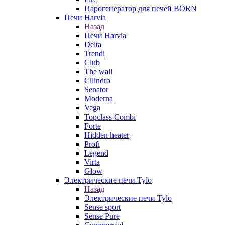
Парогенератор для печей BORN
Печи Harvia
Назад
Печи Harvia
Delta
Trendi
Club
The wall
Cilindro
Senator
Moderna
Vega
Topclass Combi
Forte
Hidden heater
Profi
Legend
Virta
Glow
Электрические печи Tylo
Назад
Электрические печи Tylo
Sense sport
Sense Pure