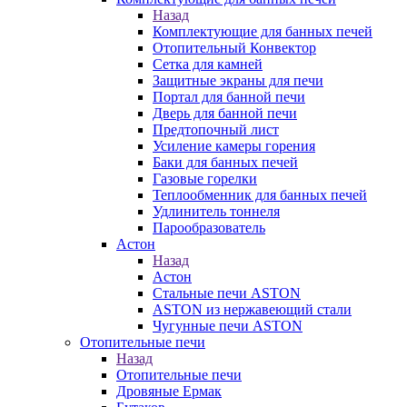
Назад
Комплектующие для банных печей
Отопительный Конвектор
Сетка для камней
Защитные экраны для печи
Портал для банной печи
Дверь для банной печи
Предтопочный лист
Усиление камеры горения
Баки для банных печей
Газовые горелки
Теплообменник для банных печей
Удлинитель тоннеля
Парообразователь
Астон
Назад
Астон
Стальные печи ASTON
ASTON из нержавеющий стали
Чугунные печи ASTON
Отопительные печи
Назад
Отопительные печи
Дровяные Ермак