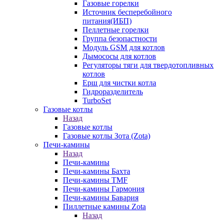
Газовые горелки
Источник бесперебойного
питания(ИБП)
Пеллетные горелки
Группа безопастности
Модуль GSM для котлов
Дымососы для котлов
Регуляторы тяги для твердотопливных
котлов
Ерш для чистки котла
Гидроразделитель
TurboSet
Газовые котлы
Назад
Газовые котлы
Газовые котлы Зота (Zota)
Печи-камины
Назад
Печи-камины
Печи-камины Бахта
Печи-камины TMF
Печи-камины Гармония
Печи-камины Бавария
Пиллетные камины Zota
Назад