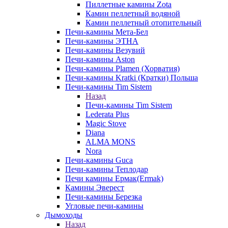
Пиллетные камины Zota
Камин пеллетный водяной
Камин пеллетный отопительный
Печи-камины Мета-Бел
Печи-камины ЭТНА
Печи-камины Везувий
Печи-камины Aston
Печи-камины Plamen (Хорватия)
Печи-камины Kratki (Кратки) Польша
Печи-камины Tim Sistem
Назад
Печи-камины Tim Sistem
Lederata Plus
Magic Stove
Diana
ALMA MONS
Nora
Печи-камины Guca
Печи-камины Теплодар
Печи камины Ермак(Ermak)
Камины Эверест
Печи-камины Березка
Угловые печи-камины
Дымоходы
Назад