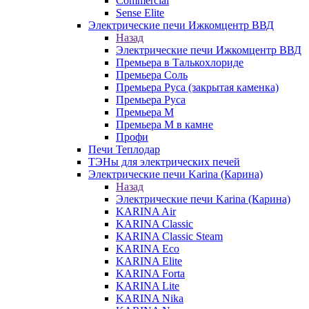
Commercial
Sense Elite
Электрические печи Ижкомцентр ВВД
Назад
Электрические печи Ижкомцентр ВВД
Премьера в Талькохлориде
Премьера Cоль
Премьера Руса (закрытая каменка)
Премьера Руса
Премьера М
Премьера М в камне
Профи
Печи Теплодар
ТЭНы для электрических печей
Электрические печи Karina (Карина)
Назад
Электрические печи Karina (Карина)
KARINA Air
KARINA Classic
KARINA Classic Steam
KARINA Eco
KARINA Elite
KARINA Forta
KARINA Lite
KARINA Nika