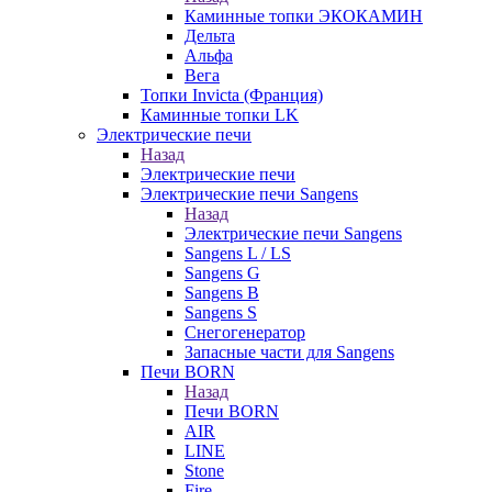
Каминные топки ЭКОКАМИН
Дельта
Альфа
Вега
Топки Invicta (Франция)
Каминные топки LK
Электрические печи
Назад
Электрические печи
Электрические печи Sangens
Назад
Электрические печи Sangens
Sangens L / LS
Sangens G
Sangens B
Sangens S
Снегогенератор
Запасные части для Sangens
Печи BORN
Назад
Печи BORN
AIR
LINE
Stone
Fire