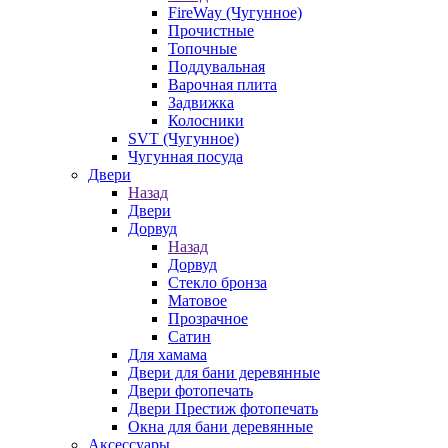
FireWay (Чугунное)
Прочистные
Топочные
Поддувальная
Варочная плита
Задвижка
Колосники
SVT (Чугунное)
Чугунная посуда
Двери
Назад
Двери
Дорвуд
Назад
Дорвуд
Стекло бронза
Матовое
Прозрачное
Сатин
Для хамама
Двери для бани деревянные
Двери фотопечать
Двери Престиж фотопечать
Окна для бани деревянные
Аксессуары