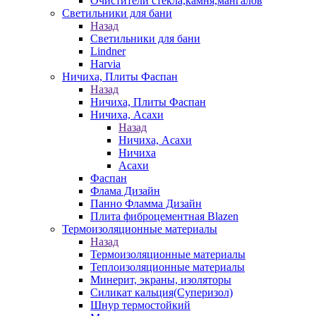
Очистители стекла,камня,мангалов
Светильники для бани
Назад
Светильники для бани
Lindner
Harvia
Ничиха, Плиты Фаспан
Назад
Ничиха, Плиты Фаспан
Ничиха, Асахи
Назад
Ничиха, Асахи
Ничиха
Асахи
Фаспан
Флама Дизайн
Панно Фламма Дизайн
Плита фиброцементная Blazen
Термоизоляционные материалы
Назад
Термоизоляционные материалы
Теплоизоляционные материалы
Минерит, экраны, изоляторы
Силикат кальция(Суперизол)
Шнур термостойкий