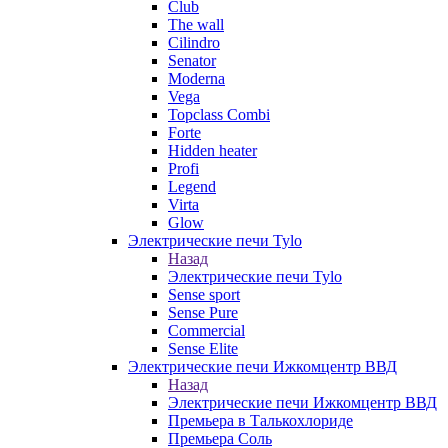
Club
The wall
Cilindro
Senator
Moderna
Vega
Topclass Combi
Forte
Hidden heater
Profi
Legend
Virta
Glow
Электрические печи Tylo
Назад
Электрические печи Tylo
Sense sport
Sense Pure
Commercial
Sense Elite
Электрические печи Ижкомцентр ВВД
Назад
Электрические печи Ижкомцентр ВВД
Премьера в Талькохлориде
Премьера Cоль