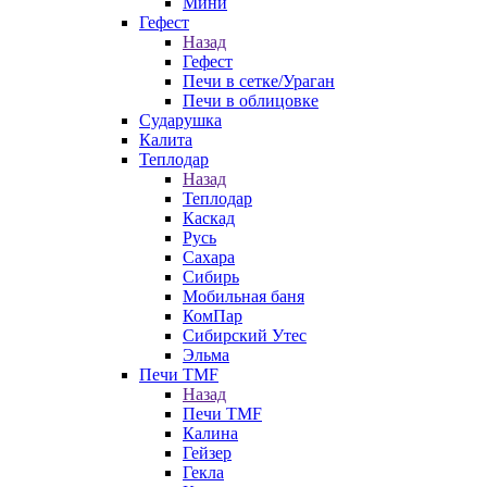
Мини
Гефест
Назад
Гефест
Печи в сетке/Ураган
Печи в облицовке
Сударушка
Калита
Теплодар
Назад
Теплодар
Каскад
Русь
Сахара
Сибирь
Мобильная баня
КомПар
Сибирский Утес
Эльма
Печи TMF
Назад
Печи TMF
Калина
Гейзер
Гекла