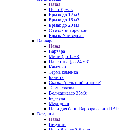
Назад
Печи Ермак
Ермак до 12 м3
Ермак до 16 м3
Ермак до 20 м3
С газовой горелкой
Ермак Универсал
Варвара
Назад
Варвара
Мини (до 12м3)
Паленица (до 24 м3)
Каменка
Терма каменка
Банник
Сказка (печь в облицовке)
Терма сказка
Волжанка(до 35м3)
Бермуда
Меридиан
Печи для бани Варвара серии ПАР
Везувий
Назад
Везувий
Печи Везувий Легенда