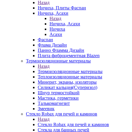
Назад
Ничиха, Плиты Фаспан
Ничиха, Асахи
Назад
Ничиха, Асахи
Ничиха
Асахи
Фаспан
Флама Дизайн
Панно Фламма Дизайн
Плита фиброцементная Blazen
Термоизоляционные материалы
Назад
Термоизоляционные материалы
Теплоизоляционные материалы
Минерит, экраны, изоляторы
Силикат кальция(Суперизол)
Шнур термостойкий
Мастика, герметики
Талькомагнезит
Змеевик
Стекло Robax для печей и каминов
Назад
Стекло Robax для печей и каминов
Стекла для банных печей