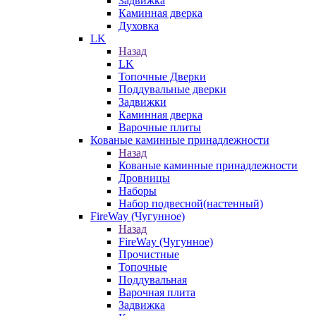
Задвижка
Каминная дверка
Духовка
LK
Назад
LK
Топочные Дверки
Поддувальные дверки
Задвижки
Каминная дверка
Варочные плиты
Кованые каминные принадлежности
Назад
Кованые каминные принадлежности
Дровницы
Наборы
Набор подвесной(настенный)
FireWay (Чугунное)
Назад
FireWay (Чугунное)
Прочистные
Топочные
Поддувальная
Варочная плита
Задвижка