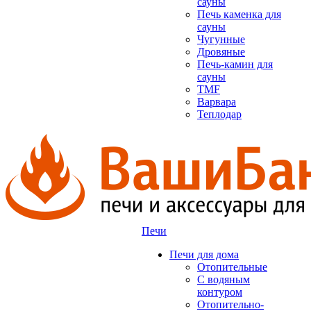
сауны
Печь каменка для
сауны
Чугунные
Дровяные
Печь-камин для
сауны
TMF
Варвара
Теплодар
Печи
Печи для дома
Отопительные
C водяным
контуром
Отопительно-