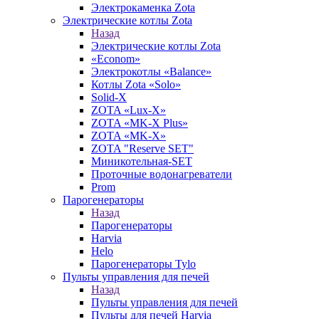
Электрокаменка Zota
Электрические котлы Zota
Назад
Электрические котлы Zota
«Econom»
Электрокотлы «Balance»
Котлы Zota «Solo»
Solid-X
ZOTA «Lux-X»
ZOTA «MK-X Plus»
ZOTA «MK-X»
ZOTA "Reserve SET"
Миникотельная-SET
Проточные водонагреватели
Prom
Парогенераторы
Назад
Парогенераторы
Harvia
Helo
Парогенераторы Tylo
Пульты управления для печей
Назад
Пульты управления для печей
Пульты для печей Harvia