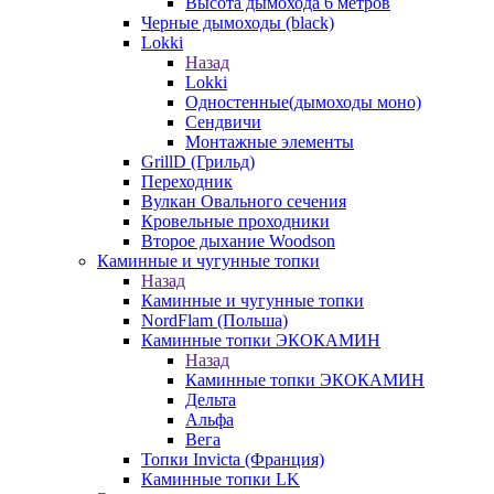
Высота дымохода 6 метров
Черные дымоходы (black)
Lokki
Назад
Lokki
Одностенные(дымоходы моно)
Сендвичи
Монтажные элементы
GrillD (Грильд)
Переходник
Вулкан Овального сечения
Кровельные проходники
Второе дыхание Woodson
Каминные и чугунные топки
Назад
Каминные и чугунные топки
NordFlam (Польша)
Каминные топки ЭКОКАМИН
Назад
Каминные топки ЭКОКАМИН
Дельта
Альфа
Вега
Топки Invicta (Франция)
Каминные топки LK