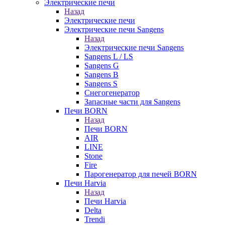
Электрические печи
Назад
Электрические печи
Электрические печи Sangens
Назад
Электрические печи Sangens
Sangens L / LS
Sangens G
Sangens B
Sangens S
Снегогенератор
Запасные части для Sangens
Печи BORN
Назад
Печи BORN
AIR
LINE
Stone
Fire
Парогенератор для печей BORN
Печи Harvia
Назад
Печи Harvia
Delta
Trendi