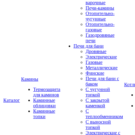
варочные
Печи-камины
Отопительно-
чугунные
Отопительно-
газовые
Газодровяные
печи
Печи для бани
Дровяные
Электрические
Газовые
Металлические
Финские
Печи для бани с
Камины
баком
Котл
Термозащита
С чугунной
для каминов
топкой
Каталог
Каминные
С закрытой
облицовки
каменкой
Каминные
С
топки
теплообменником
С выносной
топкой
Электрические с