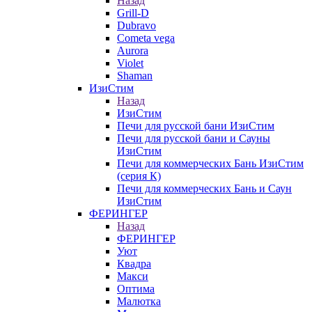
Назад
Grill-D
Dubravo
Cometa vega
Aurora
Violet
Shaman
ИзиСтим
Назад
ИзиСтим
Печи для русской бани ИзиСтим
Печи для русской бани и Сауны
ИзиСтим
Печи для коммерческих Бань ИзиСтим
(серия К)
Печи для коммерческих Бань и Саун
ИзиСтим
ФЕРИНГЕР
Назад
ФЕРИНГЕР
Уют
Квадра
Макси
Оптима
Малютка