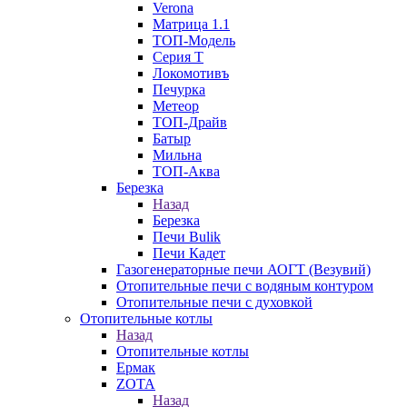
Verona
Матрица 1.1
ТОП-Модель
Серия Т
Локомотивъ
Печурка
Метеор
ТОП-Драйв
Батыр
Мильна
ТОП-Аква
Березка
Назад
Березка
Печи Bulik
Печи Кадет
Газогенераторные печи АОГТ (Везувий)
Отопительные печи с водяным контуром
Отопительные печи с духовкой
Отопительные котлы
Назад
Отопительные котлы
Ермак
ZOTA
Назад