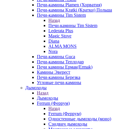
Печи-камины Plamen (Хорватия)
Печи-камины Kratki (Кратки) Польша
Печи-камины Tim Sistem
Назад
Печи-камины Tim Sistem
Lederata Plus
Magic Stove
Diana
ALMA MONS
Nora
Печи-камины Guca
Печи-камины Теплодар
Печи камины Ермак(Ermak)
Камины Эверест
Печи-камины Березка
Угловые печи-камины
Дымоходы
Назад
Дымоходы
Ferrum (Феррум)
Назад
Ferrum (Феррум)
Одностенные дымоходы (моно)
Сэндвич дымоходы