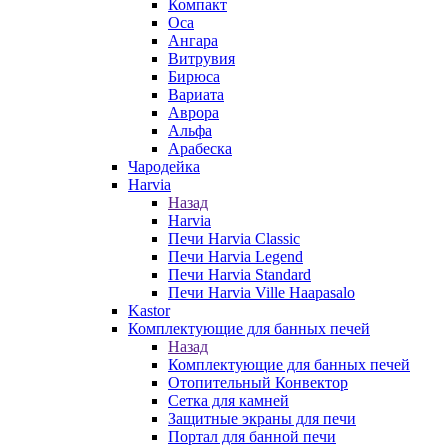
Компакт
Оса
Ангара
Витрувия
Бирюса
Вариата
Аврора
Альфа
Арабеска
Чародейка
Harvia
Назад
Harvia
Печи Harvia Classic
Печи Harvia Legend
Печи Harvia Standard
Печи Harvia Ville Haapasalo
Kastor
Комплектующие для банных печей
Назад
Комплектующие для банных печей
Отопительный Конвектор
Сетка для камней
Защитные экраны для печи
Портал для банной печи