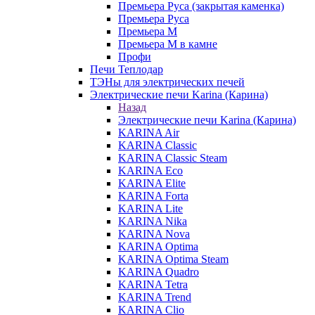
Премьера Руса (закрытая каменка)
Премьера Руса
Премьера М
Премьера М в камне
Профи
Печи Теплодар
ТЭНы для электрических печей
Электрические печи Karina (Карина)
Назад
Электрические печи Karina (Карина)
KARINA Air
KARINA Classic
KARINA Classic Steam
KARINA Eco
KARINA Elite
KARINA Forta
KARINA Lite
KARINA Nika
KARINA Nova
KARINA Optima
KARINA Optima Steam
KARINA Quadro
KARINA Tetra
KARINA Trend
KARINA Clio