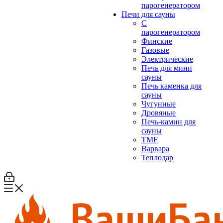
парогенератором
Печи для сауны
С
парогенератором
Финские
Газовые
Электрические
Печь для мини
сауны
Печь каменка для
сауны
Чугунные
Дровяные
Печь-камин для
сауны
TMF
Варвара
Теплодар