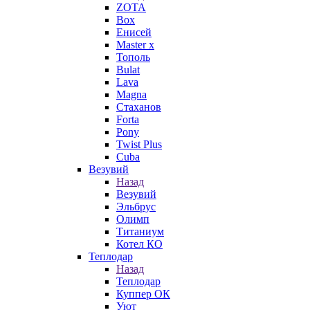
ZOTA
Box
Енисей
Master x
Тополь
Bulat
Lava
Magna
Стаханов
Forta
Pony
Twist Plus
Cuba
Везувий
Назад
Везувий
Эльбрус
Олимп
Титаниум
Котел КО
Теплодар
Назад
Теплодар
Куппер ОК
Уют