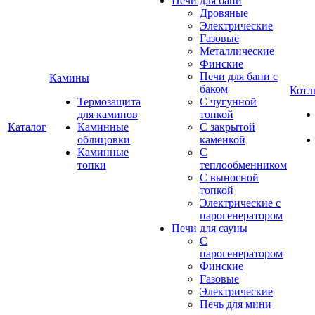
Печи для бани
Дровяные
Электрические
Газовые
Металлические
Финские
Печи для бани с
Камины
баком
Котл
Термозащита
С чугунной
для каминов
топкой
Каталог
Каминные
С закрытой
облицовки
каменкой
Каминные
С
топки
теплообменником
С выносной
топкой
Электрические с
парогенератором
Печи для сауны
С
парогенератором
Финские
Газовые
Электрические
Печь для мини