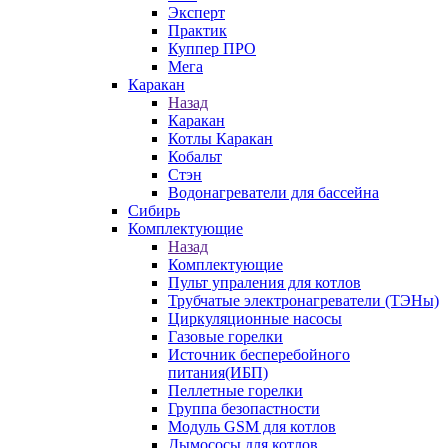
Эксперт
Практик
Куппер ПРО
Мега
Каракан
Назад
Каракан
Котлы Каракан
Кобальт
Стэн
Водонагреватели для бассейна
Сибирь
Комплектующие
Назад
Комплектующие
Пульт упраления для котлов
Трубчатые электронагреватели (ТЭНы)
Циркуляционные насосы
Газовые горелки
Источник бесперебойного
питания(ИБП)
Пеллетные горелки
Группа безопастности
Модуль GSM для котлов
Дымососы для котлов