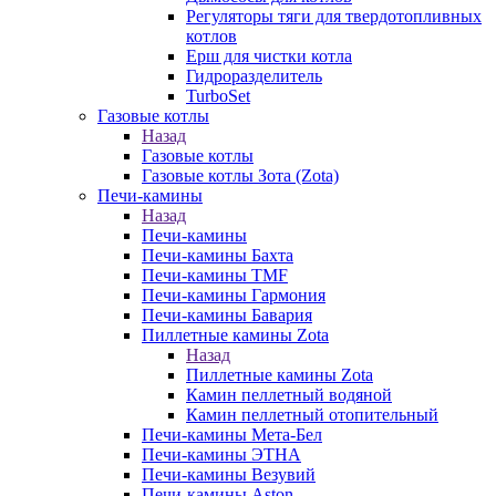
Регуляторы тяги для твердотопливных
котлов
Ерш для чистки котла
Гидроразделитель
TurboSet
Газовые котлы
Назад
Газовые котлы
Газовые котлы Зота (Zota)
Печи-камины
Назад
Печи-камины
Печи-камины Бахта
Печи-камины TMF
Печи-камины Гармония
Печи-камины Бавария
Пиллетные камины Zota
Назад
Пиллетные камины Zota
Камин пеллетный водяной
Камин пеллетный отопительный
Печи-камины Мета-Бел
Печи-камины ЭТНА
Печи-камины Везувий
Печи-камины Aston