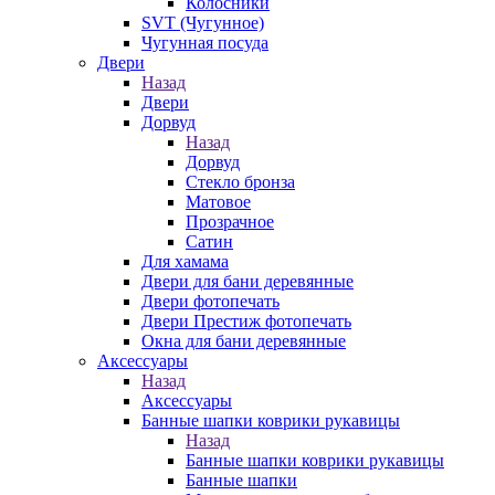
Колосники
SVT (Чугунное)
Чугунная посуда
Двери
Назад
Двери
Дорвуд
Назад
Дорвуд
Стекло бронза
Матовое
Прозрачное
Сатин
Для хамама
Двери для бани деревянные
Двери фотопечать
Двери Престиж фотопечать
Окна для бани деревянные
Аксессуары
Назад
Аксессуары
Банные шапки коврики рукавицы
Назад
Банные шапки коврики рукавицы
Банные шапки