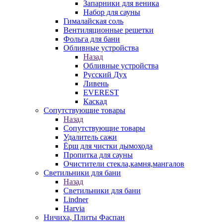
Запарники для веника
Набор для сауны
Гималайская соль
Вентиляционные решетки
Фольга для бани
Обливные устройства
Назад
Обливные устройства
Русский Дух
Ливень
EVEREST
Каскад
Сопутствующие товары
Назад
Сопутствующие товары
Удалитель сажи
Ёрш для чистки дымохода
Пропитка для сауны
Очистители стекла,камня,мангалов
Светильники для бани
Назад
Светильники для бани
Lindner
Harvia
Ничиха, Плиты Фаспан