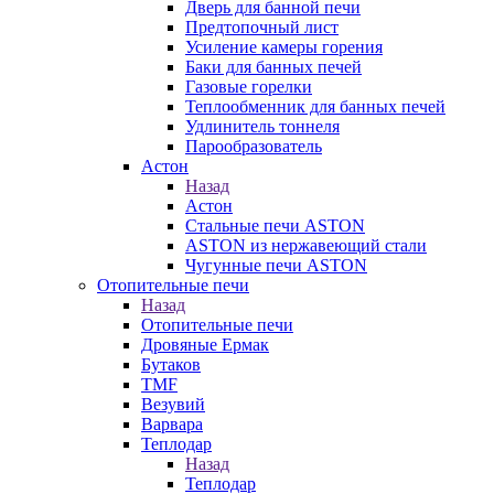
Дверь для банной печи
Предтопочный лист
Усиление камеры горения
Баки для банных печей
Газовые горелки
Теплообменник для банных печей
Удлинитель тоннеля
Парообразователь
Астон
Назад
Астон
Стальные печи ASTON
ASTON из нержавеющий стали
Чугунные печи ASTON
Отопительные печи
Назад
Отопительные печи
Дровяные Ермак
Бутаков
TMF
Везувий
Варвара
Теплодар
Назад
Теплодар