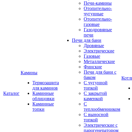
Печи-камины
Отопительно-
чугунные
Отопительно-
газовые
Газодровяные
печи
Печи для бани
Дровяные
Электрические
Газовые
Металлические
Финские
Печи для бани с
Камины
баком
Котл
Термозащита
С чугунной
для каминов
топкой
Каталог
Каминные
С закрытой
облицовки
каменкой
Каминные
С
топки
теплообменником
С выносной
топкой
Электрические с
парогенератором