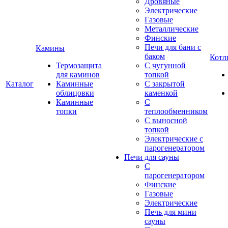
Дровяные
Электрические
Газовые
Металлические
Финские
Печи для бани с
Камины
баком
Котл
Термозащита
С чугунной
для каминов
топкой
Каталог
Каминные
С закрытой
облицовки
каменкой
Каминные
С
топки
теплообменником
С выносной
топкой
Электрические с
парогенератором
Печи для сауны
С
парогенератором
Финские
Газовые
Электрические
Печь для мини
сауны