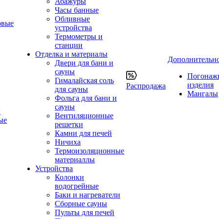
Абажуры
Часы банные
Обливные
овые
устройства
Термометры и
станции
Отделка и материалы
Дополнительн
Двери для бани и
сауны
Погонаж
Гималайская соль
изделия
Распродажа
для сауны
Мангалы
Фольга для бани и
сауны
ы
Вентиляционные
ые
решетки
Камни для печей
Ничиха
Термоизоляционные
материаллы
Устройства
Колонки
водогрейные
Баки и нагреватели
Сборные сауны
Пульты для печей