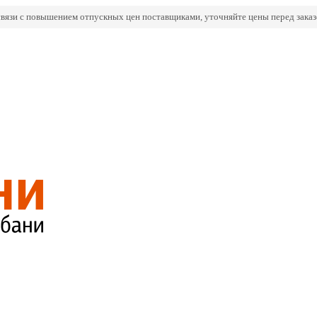
связи с повышением отпускных цен поставщиками, уточняйте цены перед заказ