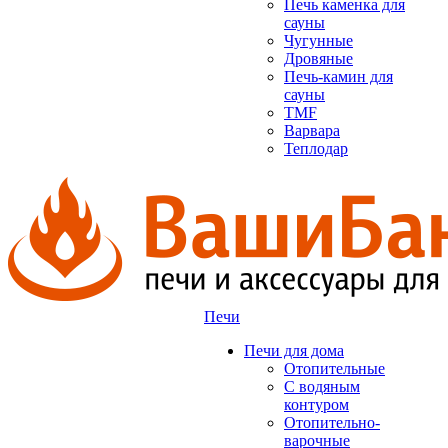
Печь каменка для
сауны
Чугунные
Дровяные
Печь-камин для
сауны
TMF
Варвара
Теплодар
Печи
Печи для дома
Отопительные
C водяным
контуром
Отопительно-
варочные