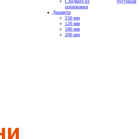
Сэндвич из
чугунная
оцинковки
Диаметр
150 мм
120 мм
180 мм
200 мм