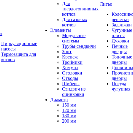
Для
Литье
твердотопливных
котлов
Колосник
Для газовых
решетки
котлов
Задвижки
Элементы
Чугунные
ы
Модульные
плиты
системы
Духовки
Циркуляционные
Трубы-сэндвичи
Печные
насосы
Зонт
дверцы
Термозащита для
Крепеж
Топочные
котлов
Тройники
дверцы
Хомуты
Дровниц
Оголовки
Прочистн
Отводы
дверцы
Шиберы
Посуда
Сэндвич из
чугунная
оцинковки
Диаметр
150 мм
120 мм
180 мм
200 мм