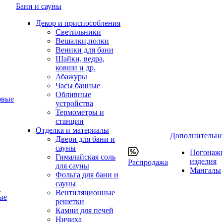
Бани и сауны
Декор и приспособления
Светильники
Вешалки,полки
Веники для бани
Шайки, ведра,
ковши и др.
Абажуры
Часы банные
Обливные
овые
устройства
Термометры и
станции
Отделка и материалы
Дополнительн
Двери для бани и
сауны
Погонаж
Гималайская соль
изделия
Распродажа
для сауны
Мангалы
Фольга для бани и
сауны
ы
Вентиляционные
ые
решетки
Камни для печей
Ничиха