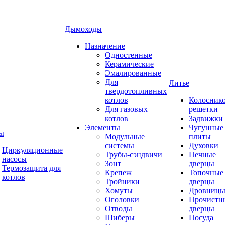
Дымоходы
Назначение
Одностенные
Керамические
Эмалированные
Для
Литье
твердотопливных
котлов
Колосник
Для газовых
решетки
котлов
Задвижки
Элементы
Чугунные
ы
Модульные
плиты
системы
Духовки
Циркуляционные
Трубы-сэндвичи
Печные
насосы
Зонт
дверцы
Термозащита для
Крепеж
Топочные
котлов
Тройники
дверцы
Хомуты
Дровниц
Оголовки
Прочистн
Отводы
дверцы
Шиберы
Посуда