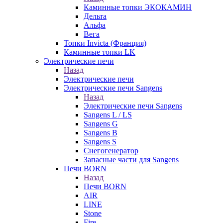
Каминные топки ЭКОКАМИН
Дельта
Альфа
Вега
Топки Invicta (Франция)
Каминные топки LK
Электрические печи
Назад
Электрические печи
Электрические печи Sangens
Назад
Электрические печи Sangens
Sangens L / LS
Sangens G
Sangens B
Sangens S
Снегогенератор
Запасные части для Sangens
Печи BORN
Назад
Печи BORN
AIR
LINE
Stone
Fire