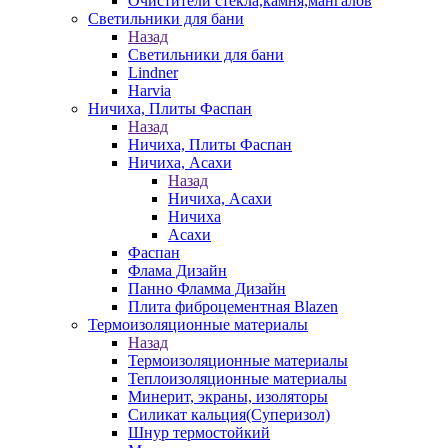
Очистители стекла,камня,мангалов
Светильники для бани
Назад
Светильники для бани
Lindner
Harvia
Ничиха, Плиты Фаспан
Назад
Ничиха, Плиты Фаспан
Ничиха, Асахи
Назад
Ничиха, Асахи
Ничиха
Асахи
Фаспан
Флама Дизайн
Панно Фламма Дизайн
Плита фиброцементная Blazen
Термоизоляционные материалы
Назад
Термоизоляционные материалы
Теплоизоляционные материалы
Минерит, экраны, изоляторы
Силикат кальция(Суперизол)
Шнур термостойкий