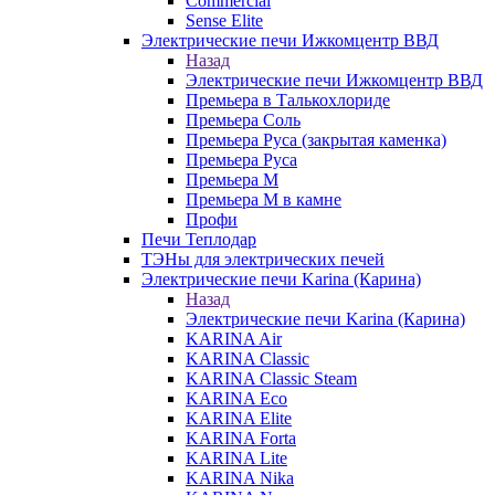
Commercial
Sense Elite
Электрические печи Ижкомцентр ВВД
Назад
Электрические печи Ижкомцентр ВВД
Премьера в Талькохлориде
Премьера Cоль
Премьера Руса (закрытая каменка)
Премьера Руса
Премьера М
Премьера М в камне
Профи
Печи Теплодар
ТЭНы для электрических печей
Электрические печи Karina (Карина)
Назад
Электрические печи Karina (Карина)
KARINA Air
KARINA Classic
KARINA Classic Steam
KARINA Eco
KARINA Elite
KARINA Forta
KARINA Lite
KARINA Nika