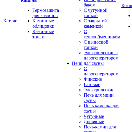
Камины
баком
Котл
Термозащита
С чугунной
для каминов
топкой
Каталог
Каминные
С закрытой
облицовки
каменкой
Каминные
С
топки
теплообменником
С выносной
топкой
Электрические с
парогенератором
Печи для сауны
С
парогенератором
Финские
Газовые
Электрические
Печь для мини
сауны
Печь каменка для
сауны
Чугунные
Дровяные
Печь-камин для