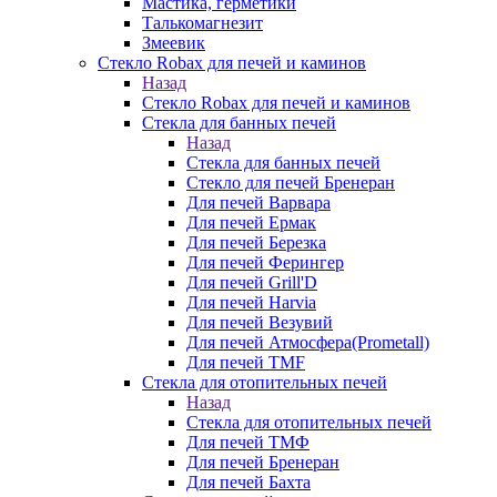
Мастика, герметики
Талькомагнезит
Змеевик
Стекло Robax для печей и каминов
Назад
Стекло Robax для печей и каминов
Стекла для банных печей
Назад
Стекла для банных печей
Стекло для печей Бренеран
Для печей Варвара
Для печей Ермак
Для печей Березка
Для печей Ферингер
Для печей Grill'D
Для печей Harvia
Для печей Везувий
Для печей Атмосфера(Prometall)
Для печей TMF
Стекла для отопительных печей
Назад
Стекла для отопительных печей
Для печей ТМФ
Для печей Бренеран
Для печей Бахта