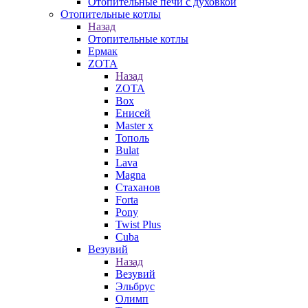
Отопительные печи с духовкой
Отопительные котлы
Назад
Отопительные котлы
Ермак
ZOTA
Назад
ZOTA
Box
Енисей
Master x
Тополь
Bulat
Lava
Magna
Стаханов
Forta
Pony
Twist Plus
Cuba
Везувий
Назад
Везувий
Эльбрус
Олимп