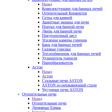
Назад
Комплектующие для банных печей
Отопительный Конвектор
Сетка для камней
Защитные экраны для печи
Портал для банной печи
Дверь для банной печи
Предтопочный лист
Усиление камеры горения
Баки для банных печей
Газовые горелки
Теплообменник для банных печей
Удлинитель тоннеля
Парообразователь
Астон
Назад
Астон
Стальные печи ASTON
ASTON из нержавеющий стали
Чугунные печи ASTON
Отопительные печи
Назад
Отопительные печи
Дровяные Ермак