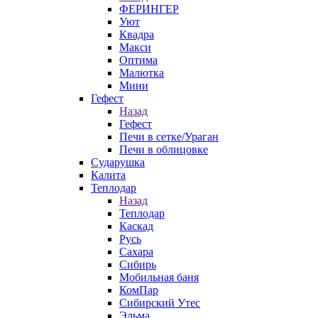
ФЕРИНГЕР
Уют
Квадра
Макси
Оптима
Малютка
Мини
Гефест
Назад
Гефест
Печи в сетке/Ураган
Печи в облицовке
Сударушка
Калита
Теплодар
Назад
Теплодар
Каскад
Русь
Сахара
Сибирь
Мобильная баня
КомПар
Сибирский Утес
Эльма