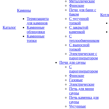
Металлические
Финские
Печи для бани с
Камины
баком
Котл
Термозащита
С чугунной
для каминов
топкой
Каталог
Каминные
С закрытой
облицовки
каменкой
Каминные
С
топки
теплообменником
С выносной
топкой
Электрические с
парогенератором
Печи для сауны
С
парогенератором
Финские
Газовые
Электрические
Печь для мини
сауны
Печь каменка для
сауны
Чугунные