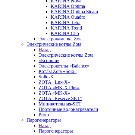
KARINA Nova
KARINA Optima
KARINA Optima Steam
KARINA Quadro
KARINA Tetra
KARINA Trend
KARINA Clio
Электрокаменка Zota
Электрические котлы Zota
Назад
Электрические котлы Zota
«Econom»
Электрокотлы «Balance»
Котлы Zota «Solo»
Solid-X
ZOTA «Lux-X»
ZOTA «MK-X Plus»
ZOTA «MK-X»
ZOTA "Reserve SET"
Миникотельная-SET
Проточные водонагреватели
Prom
Парогенераторы
Назад
Парогенераторы