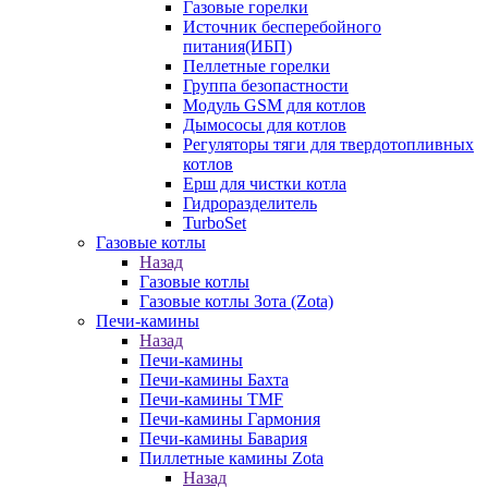
Газовые горелки
Источник бесперебойного
питания(ИБП)
Пеллетные горелки
Группа безопастности
Модуль GSM для котлов
Дымососы для котлов
Регуляторы тяги для твердотопливных
котлов
Ерш для чистки котла
Гидроразделитель
TurboSet
Газовые котлы
Назад
Газовые котлы
Газовые котлы Зота (Zota)
Печи-камины
Назад
Печи-камины
Печи-камины Бахта
Печи-камины TMF
Печи-камины Гармония
Печи-камины Бавария
Пиллетные камины Zota
Назад