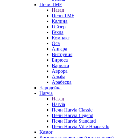
Печи TMF
Назад
Печи TMF
Калина
Гейзер
Гекла
Компакт
Оса
Ангара
Витрувия
Бирюса
Вариата
Аврора
Альфа
Арабеска
Чародейка
Harvia
Назад
Harvia
Печи Harvia Classic
Печи Harvia Legend
Печи Harvia Standard
Печи Harvia Ville Haapasalo
Kastor
Комплектующие для банных печей