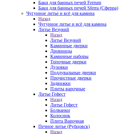
Баки для банных печей Ferrum
Баки для банных печей Sferra (Сферра)
Чугунное литье и всё для камина
Назад
Чугунное литье и всё для камина
Литье Везувий
Назад
Литье Везувий
Каминные дверки
Дровницы
Каминные наборы
Топочные дверки
Духовки
Поддувальные дверки
Прочистные дверки
Задвижки
Плиты варочные
Литье Гефест
Назад
Литье Гефест
Болванки
Колосник
Плита Варочная
Печное литье (Рубцовск)
Назад