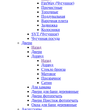
FireWay (Чугунное)
Прочистные
Топочные
Поддувальная
Варочная плита
Задвижка
Колосники
SVT (Чугунное)
Чугунная посуда
Двери
Назад
Двери
Дорвуд
Назад
Дорвуд
Стекло бронза
Матовое
Прозрачное
Сатин
Для хамама
Двери для бани деревянные
Двери фотопечать
Двери Престиж фотопечать
Окна для бани деревянные
Аксессуары