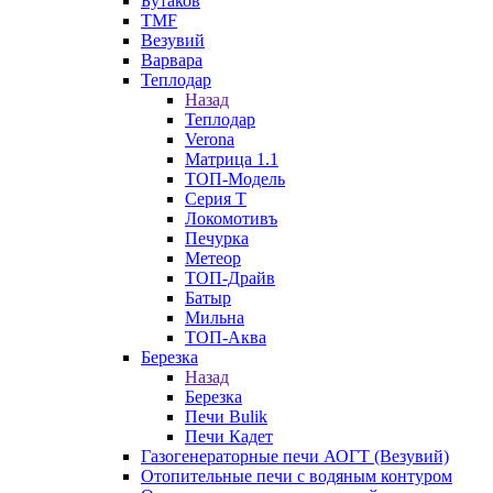
Бутаков
TMF
Везувий
Варвара
Теплодар
Назад
Теплодар
Verona
Матрица 1.1
ТОП-Модель
Серия Т
Локомотивъ
Печурка
Метеор
ТОП-Драйв
Батыр
Мильна
ТОП-Аква
Березка
Назад
Березка
Печи Bulik
Печи Кадет
Газогенераторные печи АОГТ (Везувий)
Отопительные печи с водяным контуром