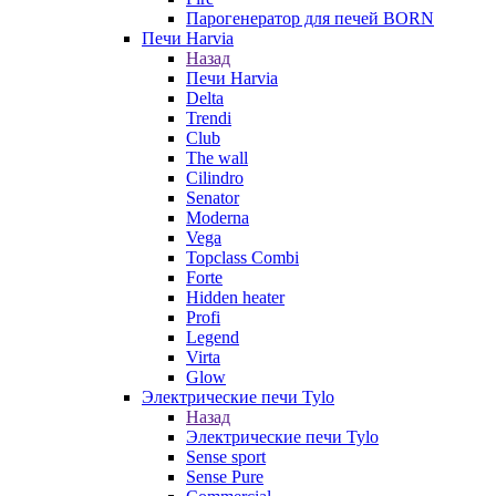
Парогенератор для печей BORN
Печи Harvia
Назад
Печи Harvia
Delta
Trendi
Club
The wall
Cilindro
Senator
Moderna
Vega
Topclass Combi
Forte
Hidden heater
Profi
Legend
Virta
Glow
Электрические печи Tylo
Назад
Электрические печи Tylo
Sense sport
Sense Pure