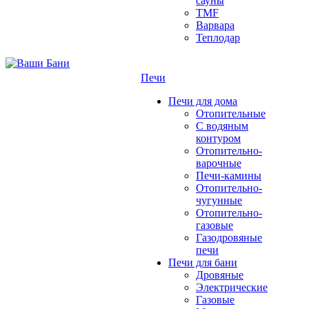
сауны
TMF
Варвара
Теплодар
Печи
Печи для дома
Отопительные
C водяным
контуром
Отопительно-
варочные
Печи-камины
Отопительно-
чугунные
Отопительно-
газовые
Газодровяные
печи
Печи для бани
Дровяные
Электрические
Газовые