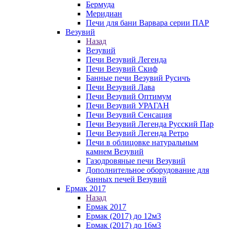
Бермуда
Меридиан
Печи для бани Варвара серии ПАР
Везувий
Назад
Везувий
Печи Везувий Легенда
Печи Везувий Скиф
Банные печи Везувий Русичъ
Печи Везувий Лава
Печи Везувий Оптимум
Печи Везувий УРАГАН
Печи Везувий Сенсация
Печи Везувий Легенда Русский Пар
Печи Везувий Легенда Ретро
Печи в облицовке натуральным
камнем Везувий
Газодровяные печи Везувий
Дополнительное оборудование для
банных печей Везувий
Ермак 2017
Назад
Ермак 2017
Ермак (2017) до 12м3
Ермак (2017) до 16м3