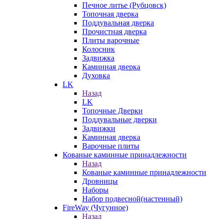
Печное литье (Рубцовск)
Топочная дверка
Поддувальная дверка
Прочистная дверка
Плиты варочные
Колосник
Задвижка
Каминная дверка
Духовка
LK
Назад
LK
Топочные Дверки
Поддувальные дверки
Задвижки
Каминная дверка
Варочные плиты
Кованые каминные принадлежности
Назад
Кованые каминные принадлежности
Дровницы
Наборы
Набор подвесной(настенный)
FireWay (Чугунное)
Назад