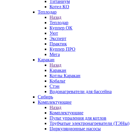
Титаниум
Котел КО
Теплодар
Назад
Теплодар
Куппер ОК
Уют
Эксперт
Практик
Куппер ПРО
Мега
Каракан
Назад
Каракан
Котлы Каракан
Кобальт
Стэн
Водонагреватели для бассейна
Сибирь
Комплектующие
Назад
Комплектующие
Пульт упраления для котлов
Трубчатые электронагреватели (ТЭНы)
Циркуляционные насосы