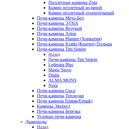
Пиллетные камины Zota
Камин пеллетный водяной
Камин пеллетный отопительный
Печи-камины Мета-Бел
Печи-камины ЭТНА
Печи-камины Везувий
Печи-камины Aston
Печи-камины Plamen (Хорватия)
Печи-камины Kratki (Кратки) Польша
Печи-камины Tim Sistem
Назад
Печи-камины Tim Sistem
Lederata Plus
Magic Stove
Diana
ALMA MONS
Nora
Печи-камины Guca
Печи-камины Теплодар
Печи камины Ермак(Ermak)
Камины Эверест
Печи-камины Березка
Угловые печи-камины
Дымоходы
Назад