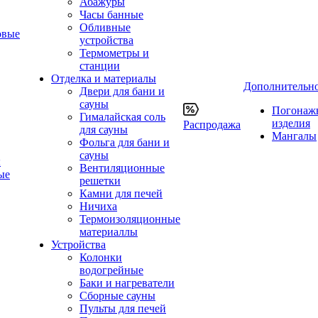
Абажуры
Часы банные
Обливные
овые
устройства
Термометры и
станции
Отделка и материалы
Дополнительн
Двери для бани и
сауны
Погонаж
Гималайская соль
изделия
Распродажа
для сауны
Мангалы
Фольга для бани и
сауны
ы
Вентиляционные
ые
решетки
Камни для печей
Ничиха
Термоизоляционные
материаллы
Устройства
Колонки
водогрейные
Баки и нагреватели
Сборные сауны
Пульты для печей