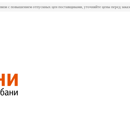
связи с повышением отпускных цен поставщиками, уточняйте цены перед заказ