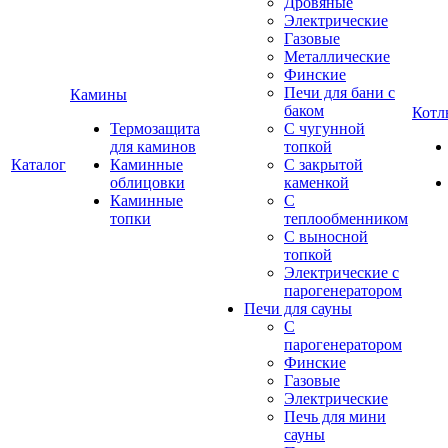
Дровяные
Электрические
Газовые
Металлические
Финские
Печи для бани с
Камины
баком
Котл
Термозащита
С чугунной
для каминов
топкой
Каталог
Каминные
С закрытой
облицовки
каменкой
Каминные
С
топки
теплообменником
С выносной
топкой
Электрические с
парогенератором
Печи для сауны
С
парогенератором
Финские
Газовые
Электрические
Печь для мини
сауны