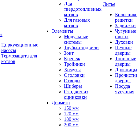
Для
Литье
твердотопливных
котлов
Колосник
Для газовых
решетки
котлов
Задвижки
Элементы
Чугунные
ы
Модульные
плиты
системы
Духовки
Циркуляционные
Трубы-сэндвичи
Печные
насосы
Зонт
дверцы
Термозащита для
Крепеж
Топочные
котлов
Тройники
дверцы
Хомуты
Дровниц
Оголовки
Прочистн
Отводы
дверцы
Шиберы
Посуда
Сэндвич из
чугунная
оцинковки
Диаметр
150 мм
120 мм
180 мм
200 мм