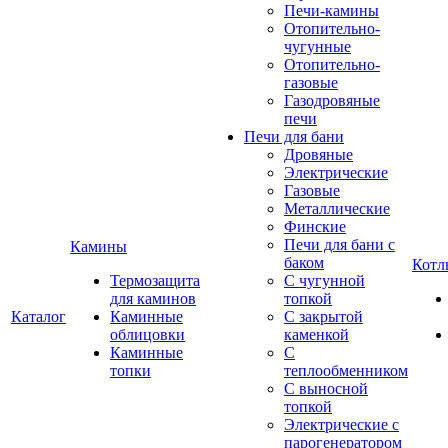
Печи-камины
Отопительно-
чугунные
Отопительно-
газовые
Газодровяные
печи
Печи для бани
Дровяные
Электрические
Газовые
Металлические
Финские
Печи для бани с
Камины
баком
Котл
Термозащита
С чугунной
для каминов
топкой
Каталог
Каминные
С закрытой
облицовки
каменкой
Каминные
С
топки
теплообменником
С выносной
топкой
Электрические с
парогенератором