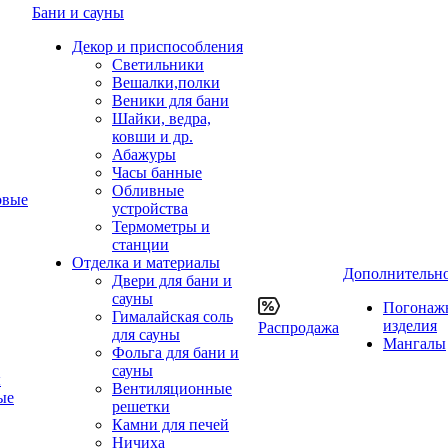
Бани и сауны
Декор и приспособления
Светильники
Вешалки,полки
Веники для бани
Шайки, ведра,
ковши и др.
Абажуры
Часы банные
Обливные
овые
устройства
Термометры и
станции
Отделка и материалы
Дополнительн
Двери для бани и
сауны
Погонаж
Гималайская соль
изделия
Распродажа
для сауны
Мангалы
Фольга для бани и
сауны
ы
Вентиляционные
ые
решетки
Камни для печей
Ничиха