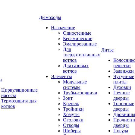
Дымоходы
Назначение
Одностенные
Керамические
Эмалированные
Для
Литье
твердотопливных
котлов
Колосник
Для газовых
решетки
котлов
Задвижки
Элементы
Чугунные
ы
Модульные
плиты
системы
Духовки
Циркуляционные
Трубы-сэндвичи
Печные
насосы
Зонт
дверцы
Термозащита для
Крепеж
Топочные
котлов
Тройники
дверцы
Хомуты
Дровниц
Оголовки
Прочистн
Отводы
дверцы
Шиберы
Посуда