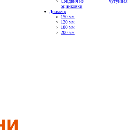
Сэндвич из
чугунная
оцинковки
Диаметр
150 мм
120 мм
180 мм
200 мм