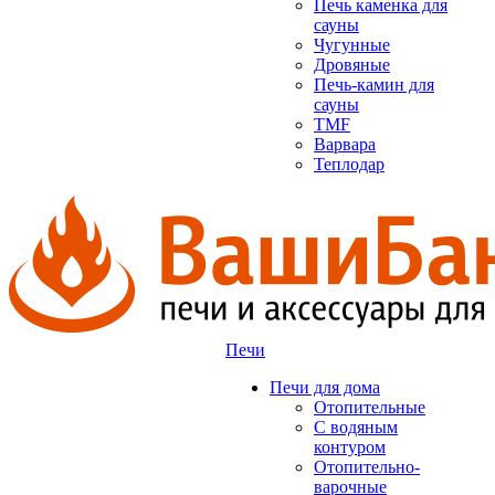
Печь каменка для
сауны
Чугунные
Дровяные
Печь-камин для
сауны
TMF
Варвара
Теплодар
Печи
Печи для дома
Отопительные
C водяным
контуром
Отопительно-
варочные