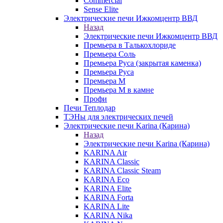
Commercial
Sense Elite
Электрические печи Ижкомцентр ВВД
Назад
Электрические печи Ижкомцентр ВВД
Премьера в Талькохлориде
Премьера Cоль
Премьера Руса (закрытая каменка)
Премьера Руса
Премьера М
Премьера М в камне
Профи
Печи Теплодар
ТЭНы для электрических печей
Электрические печи Karina (Карина)
Назад
Электрические печи Karina (Карина)
KARINA Air
KARINA Classic
KARINA Classic Steam
KARINA Eco
KARINA Elite
KARINA Forta
KARINA Lite
KARINA Nika