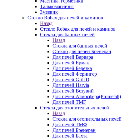
Мастика, герметики
Талькомагнезит
Змеевик
Стекло Robax для печей и каминов
Назад
Стекло Robax для печей и каминов
Стекла для банных печей
Назад
Стекла для банных печей
Стекло для печей Бренеран
Для печей Варвара
Для печей Ермак
Для печей Березка
Для печей Ферингер
Для печей Grill'D
Для печей Harvia
Для печей Везувий
Для печей Атмосфера(Prometall)
Для печей TMF
Стекла для отопительных печей
Назад
Стекла для отопительных печей
Для печей ТМФ
Для печей Бренеран
Для печей Бахта