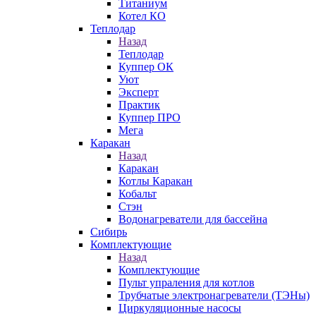
Титаниум
Котел КО
Теплодар
Назад
Теплодар
Куппер ОК
Уют
Эксперт
Практик
Куппер ПРО
Мега
Каракан
Назад
Каракан
Котлы Каракан
Кобальт
Стэн
Водонагреватели для бассейна
Сибирь
Комплектующие
Назад
Комплектующие
Пульт упраления для котлов
Трубчатые электронагреватели (ТЭНы)
Циркуляционные насосы