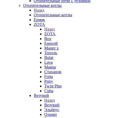
Отопительные печи с духовкой
Отопительные котлы
Назад
Отопительные котлы
Ермак
ZOTA
Назад
ZOTA
Box
Енисей
Master x
Тополь
Bulat
Lava
Magna
Стаханов
Forta
Pony
Twist Plus
Cuba
Везувий
Назад
Везувий
Эльбрус
Олимп