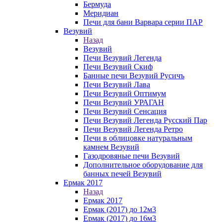
Бермуда
Меридиан
Печи для бани Варвара серии ПАР
Везувий
Назад
Везувий
Печи Везувий Легенда
Печи Везувий Скиф
Банные печи Везувий Русичъ
Печи Везувий Лава
Печи Везувий Оптимум
Печи Везувий УРАГАН
Печи Везувий Сенсация
Печи Везувий Легенда Русский Пар
Печи Везувий Легенда Ретро
Печи в облицовке натуральным
камнем Везувий
Газодровяные печи Везувий
Дополнительное оборудование для
банных печей Везувий
Ермак 2017
Назад
Ермак 2017
Ермак (2017) до 12м3
Ермак (2017) до 16м3