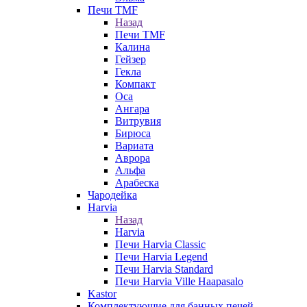
Печи TMF
Назад
Печи TMF
Калина
Гейзер
Гекла
Компакт
Оса
Ангара
Витрувия
Бирюса
Вариата
Аврора
Альфа
Арабеска
Чародейка
Harvia
Назад
Harvia
Печи Harvia Classic
Печи Harvia Legend
Печи Harvia Standard
Печи Harvia Ville Haapasalo
Kastor
Комплектующие для банных печей