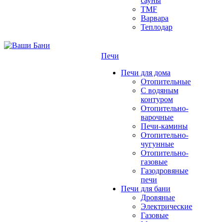
сауны
TMF
Варвара
Теплодар
Печи
Печи для дома
Отопительные
C водяным
контуром
Отопительно-
варочные
Печи-камины
Отопительно-
чугунные
Отопительно-
газовые
Газодровяные
печи
Печи для бани
Дровяные
Электрические
Газовые