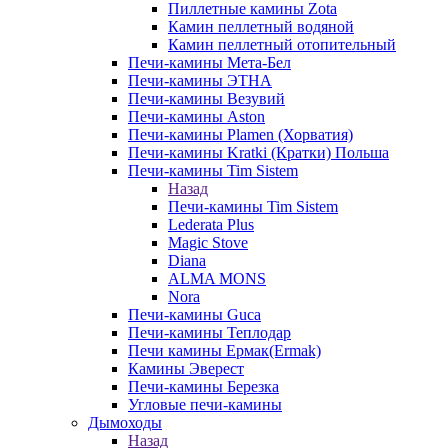
Пиллетные камины Zota
Камин пеллетный водяной
Камин пеллетный отопительный
Печи-камины Мета-Бел
Печи-камины ЭТНА
Печи-камины Везувий
Печи-камины Aston
Печи-камины Plamen (Хорватия)
Печи-камины Kratki (Кратки) Польша
Печи-камины Tim Sistem
Назад
Печи-камины Tim Sistem
Lederata Plus
Magic Stove
Diana
ALMA MONS
Nora
Печи-камины Guca
Печи-камины Теплодар
Печи камины Ермак(Ermak)
Камины Эверест
Печи-камины Березка
Угловые печи-камины
Дымоходы
Назад