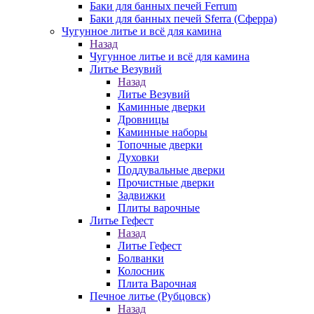
Баки для банных печей Ferrum
Баки для банных печей Sferra (Сферра)
Чугунное литье и всё для камина
Назад
Чугунное литье и всё для камина
Литье Везувий
Назад
Литье Везувий
Каминные дверки
Дровницы
Каминные наборы
Топочные дверки
Духовки
Поддувальные дверки
Прочистные дверки
Задвижки
Плиты варочные
Литье Гефест
Назад
Литье Гефест
Болванки
Колосник
Плита Варочная
Печное литье (Рубцовск)
Назад