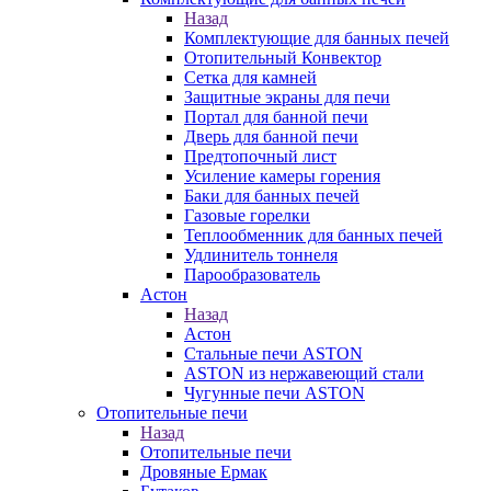
Назад
Комплектующие для банных печей
Отопительный Конвектор
Сетка для камней
Защитные экраны для печи
Портал для банной печи
Дверь для банной печи
Предтопочный лист
Усиление камеры горения
Баки для банных печей
Газовые горелки
Теплообменник для банных печей
Удлинитель тоннеля
Парообразователь
Астон
Назад
Астон
Стальные печи ASTON
ASTON из нержавеющий стали
Чугунные печи ASTON
Отопительные печи
Назад
Отопительные печи
Дровяные Ермак