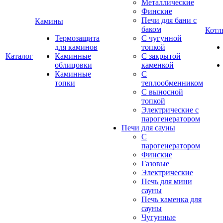
Металлические
Финские
Печи для бани с
Камины
баком
Котл
Термозащита
С чугунной
для каминов
топкой
Каталог
Каминные
С закрытой
облицовки
каменкой
Каминные
С
топки
теплообменником
С выносной
топкой
Электрические с
парогенератором
Печи для сауны
С
парогенератором
Финские
Газовые
Электрические
Печь для мини
сауны
Печь каменка для
сауны
Чугунные