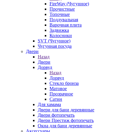
FireWay (Чугунное)
Прочистные
Топочные
Поддувальная
Варочная плита
Задвижка
Колосники
SVT (Чугунное)
Чугунная посуда
Двери
Назад
Двери
Дорвуд
Назад
Дорвуд
Стекло бронза
Матовое
Прозрачное
Сатин
Для хамама
Двери для бани деревянные
Двери фотопечать
Двери Престиж фотопечать
Окна для бани деревянные
Аксессуары