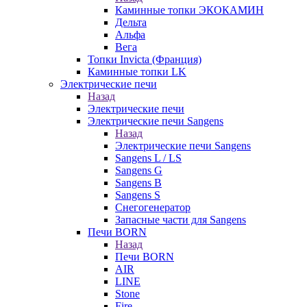
Каминные топки ЭКОКАМИН
Дельта
Альфа
Вега
Топки Invicta (Франция)
Каминные топки LK
Электрические печи
Назад
Электрические печи
Электрические печи Sangens
Назад
Электрические печи Sangens
Sangens L / LS
Sangens G
Sangens B
Sangens S
Снегогенератор
Запасные части для Sangens
Печи BORN
Назад
Печи BORN
AIR
LINE
Stone
Fire