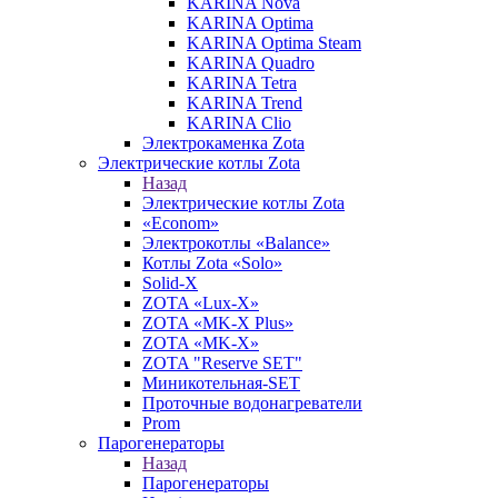
KARINA Nova
KARINA Optima
KARINA Optima Steam
KARINA Quadro
KARINA Tetra
KARINA Trend
KARINA Clio
Электрокаменка Zota
Электрические котлы Zota
Назад
Электрические котлы Zota
«Econom»
Электрокотлы «Balance»
Котлы Zota «Solo»
Solid-X
ZOTA «Lux-X»
ZOTA «MK-X Plus»
ZOTA «MK-X»
ZOTA "Reserve SET"
Миникотельная-SET
Проточные водонагреватели
Prom
Парогенераторы
Назад
Парогенераторы