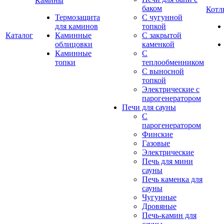
Камины
баком
Котл
Термозащита
С чугунной
для каминов
топкой
Каталог
Каминные
С закрытой
облицовки
каменкой
Каминные
С
топки
теплообменником
С выносной
топкой
Электрические с
парогенератором
Печи для сауны
С
парогенератором
Финские
Газовые
Электрические
Печь для мини
сауны
Печь каменка для
сауны
Чугунные
Дровяные
Печь-камин для