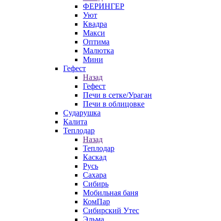
ФЕРИНГЕР
Уют
Квадра
Макси
Оптима
Малютка
Мини
Гефест
Назад
Гефест
Печи в сетке/Ураган
Печи в облицовке
Сударушка
Калита
Теплодар
Назад
Теплодар
Каскад
Русь
Сахара
Сибирь
Мобильная баня
КомПар
Сибирский Утес
Эльма