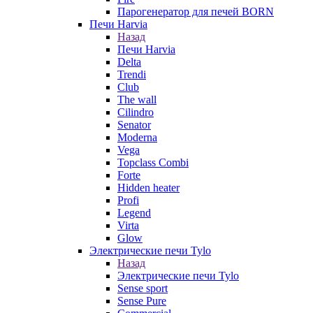
Парогенератор для печей BORN
Печи Harvia
Назад
Печи Harvia
Delta
Trendi
Club
The wall
Cilindro
Senator
Moderna
Vega
Topclass Combi
Forte
Hidden heater
Profi
Legend
Virta
Glow
Электрические печи Tylo
Назад
Электрические печи Tylo
Sense sport
Sense Pure