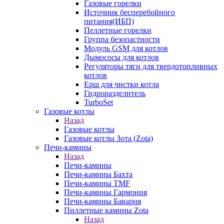
Газовые горелки
Источник бесперебойного
питания(ИБП)
Пеллетные горелки
Группа безопастности
Модуль GSM для котлов
Дымососы для котлов
Регуляторы тяги для твердотопливных
котлов
Ерш для чистки котла
Гидроразделитель
TurboSet
Газовые котлы
Назад
Газовые котлы
Газовые котлы Зота (Zota)
Печи-камины
Назад
Печи-камины
Печи-камины Бахта
Печи-камины TMF
Печи-камины Гармония
Печи-камины Бавария
Пиллетные камины Zota
Назад