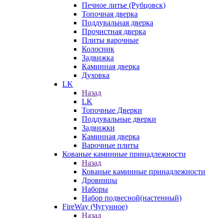
Печное литье (Рубцовск)
Топочная дверка
Поддувальная дверка
Прочистная дверка
Плиты варочные
Колосник
Задвижка
Каминная дверка
Духовка
LK
Назад
LK
Топочные Дверки
Поддувальные дверки
Задвижки
Каминная дверка
Варочные плиты
Кованые каминные принадлежности
Назад
Кованые каминные принадлежности
Дровницы
Наборы
Набор подвесной(настенный)
FireWay (Чугунное)
Назад