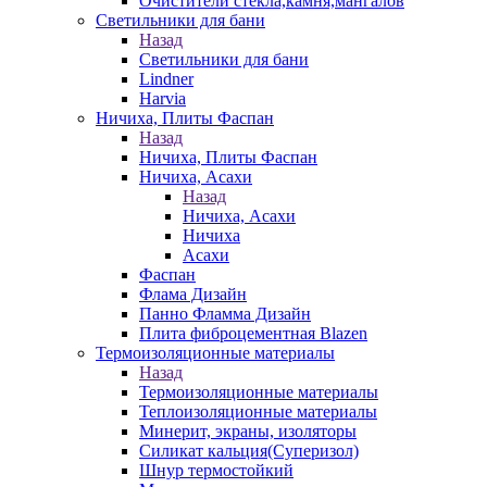
Очистители стекла,камня,мангалов
Светильники для бани
Назад
Светильники для бани
Lindner
Harvia
Ничиха, Плиты Фаспан
Назад
Ничиха, Плиты Фаспан
Ничиха, Асахи
Назад
Ничиха, Асахи
Ничиха
Асахи
Фаспан
Флама Дизайн
Панно Фламма Дизайн
Плита фиброцементная Blazen
Термоизоляционные материалы
Назад
Термоизоляционные материалы
Теплоизоляционные материалы
Минерит, экраны, изоляторы
Силикат кальция(Суперизол)
Шнур термостойкий