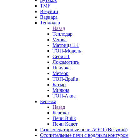
Бутаков
TMF
Везувий
Варвара
Теплодар
Назад
Теплодар
Verona
Матрица 1.1
ТОП-Модель
Серия Т
Локомотивъ
Печурка
Метеор
ТОП-Драйв
Батыр
Мильна
ТОП-Аква
Березка
Назад
Березка
Печи Bulik
Печи Кадет
Газогенераторные печи АОГТ (Везувий)
Отопительные печи с водяным контуром