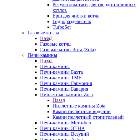
Регуляторы тяги для твердотопливных
котлов
Ерш для чистки котла
Гидроразделитель
TurboSet
Газовые котлы
Назад
Газовые котлы
Газовые котлы Зота (Zota)
Печи-камины
Назад
Печи-камины
Печи-камины Бахта
Печи-камины TMF
Печи-камины Гармония
Печи-камины Бавария
Пиллетные камины Zota
Назад
Пиллетные камины Zota
Камин пеллетный водяной
Камин пеллетный отопительный
Печи-камины Мета-Бел
Печи-камины ЭТНА
Печи-камины Везувий
Печи-камины Aston