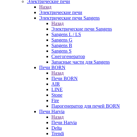
Электрические печи
Назад
Электрические печи
Электрические печи Sangens
Назад
Электрические печи Sangens
Sangens L / LS
Sangens G
Sangens B
Sangens S
Снегогенератор
Запасные части для Sangens
Печи BORN
Назад
Печи BORN
AIR
LINE
Stone
Fire
Парогенератор для печей BORN
Печи Harvia
Назад
Печи Harvia
Delta
Trendi