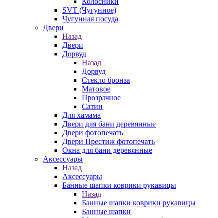
Колосники
SVT (Чугунное)
Чугунная посуда
Двери
Назад
Двери
Дорвуд
Назад
Дорвуд
Стекло бронза
Матовое
Прозрачное
Сатин
Для хамама
Двери для бани деревянные
Двери фотопечать
Двери Престиж фотопечать
Окна для бани деревянные
Аксессуары
Назад
Аксессуары
Банные шапки коврики рукавицы
Назад
Банные шапки коврики рукавицы
Банные шапки