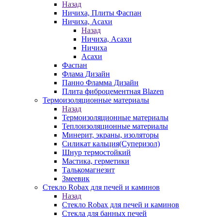
Назад
Ничиха, Плиты Фаспан
Ничиха, Асахи
Назад
Ничиха, Асахи
Ничиха
Асахи
Фаспан
Флама Дизайн
Панно Фламма Дизайн
Плита фиброцементная Blazen
Термоизоляционные материалы
Назад
Термоизоляционные материалы
Теплоизоляционные материалы
Минерит, экраны, изоляторы
Силикат кальция(Суперизол)
Шнур термостойкий
Мастика, герметики
Талькомагнезит
Змеевик
Стекло Robax для печей и каминов
Назад
Стекло Robax для печей и каминов
Стекла для банных печей