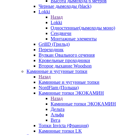
Высота дымохода 6 метров
Черные дымоходы (black)
Lokki
Назад
Lokki
Одностенные(дымоходы моно)
Сендвичи
Монтажные элементы
GrillD (Грильд)
Переходник
Вулкан Овального сечения
Кровельные проходники
Второе дыхание Woodson
Каминные и чугунные топки
Назад
Каминные и чугунные топки
NordFlam (Польша)
Каминные топки ЭКОКАМИН
Назад
Каминные топки ЭКОКАМИН
Дельта
Альфа
Вега
Топки Invicta (Франция)
Каминные топки LK