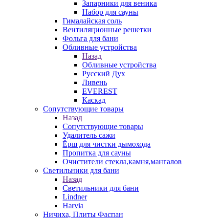
Запарники для веника
Набор для сауны
Гималайская соль
Вентиляционные решетки
Фольга для бани
Обливные устройства
Назад
Обливные устройства
Русский Дух
Ливень
EVEREST
Каскад
Сопутствующие товары
Назад
Сопутствующие товары
Удалитель сажи
Ёрш для чистки дымохода
Пропитка для сауны
Очистители стекла,камня,мангалов
Светильники для бани
Назад
Светильники для бани
Lindner
Harvia
Ничиха, Плиты Фаспан