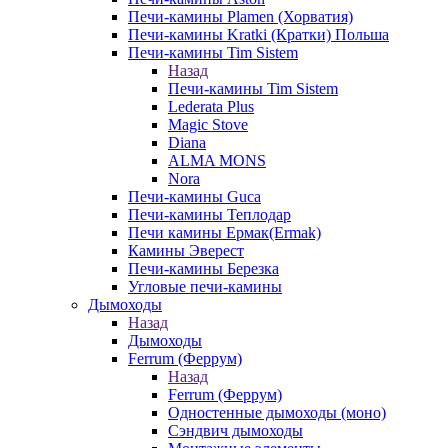
Печи-камины Plamen (Хорватия)
Печи-камины Kratki (Кратки) Польша
Печи-камины Tim Sistem
Назад
Печи-камины Tim Sistem
Lederata Plus
Magic Stove
Diana
ALMA MONS
Nora
Печи-камины Guca
Печи-камины Теплодар
Печи камины Ермак(Ermak)
Камины Эверест
Печи-камины Березка
Угловые печи-камины
Дымоходы
Назад
Дымоходы
Ferrum (Феррум)
Назад
Ferrum (Феррум)
Одностенные дымоходы (моно)
Сэндвич дымоходы