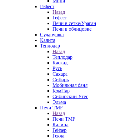
Мини
Гефест
Назад
Гефест
Печи в сетке/Ураган
Печи в облицовке
Сударушка
Калита
Теплодар
Назад
Теплодар
Каскад
Русь
Сахара
Сибирь
Мобильная баня
КомПар
Сибирский Утес
Эльма
Печи TMF
Назад
Печи TMF
Калина
Гейзер
Гекла