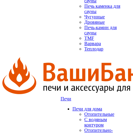
сауны
Печь каменка для
сауны
Чугунные
Дровяные
Печь-камин для
сауны
TMF
Варвара
Теплодар
Печи
Печи для дома
Отопительные
C водяным
контуром
Отопительно-