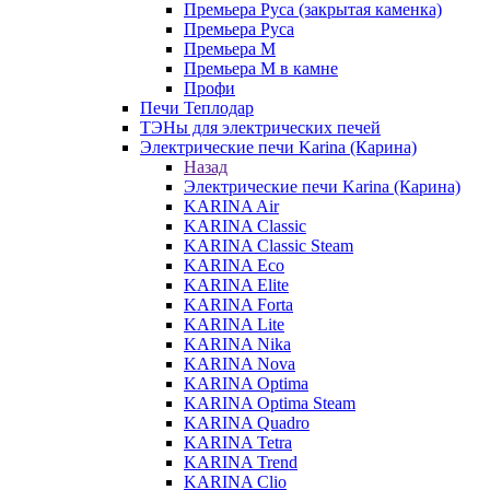
Премьера Руса (закрытая каменка)
Премьера Руса
Премьера М
Премьера М в камне
Профи
Печи Теплодар
ТЭНы для электрических печей
Электрические печи Karina (Карина)
Назад
Электрические печи Karina (Карина)
KARINA Air
KARINA Classic
KARINA Classic Steam
KARINA Eco
KARINA Elite
KARINA Forta
KARINA Lite
KARINA Nika
KARINA Nova
KARINA Optima
KARINA Optima Steam
KARINA Quadro
KARINA Tetra
KARINA Trend
KARINA Clio