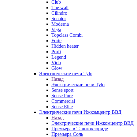
Club
The wall
Cilindro
Senator
Moderna
Vega
Topclass Combi
Forte
Hidden heater
Profi
Legend
Virta
Glow
Электрические печи Tylo
Назад
Электрические печи Tylo
Sense sport
Sense Pure
Commercial
Sense Elite
Электрические печи Ижкомцентр ВВД
Назад
Электрические печи Ижкомцентр ВВД
Премьера в Талькохлориде
Премьера Cоль