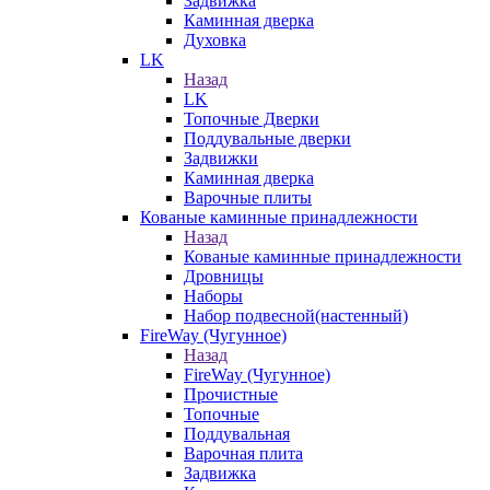
Задвижка
Каминная дверка
Духовка
LK
Назад
LK
Топочные Дверки
Поддувальные дверки
Задвижки
Каминная дверка
Варочные плиты
Кованые каминные принадлежности
Назад
Кованые каминные принадлежности
Дровницы
Наборы
Набор подвесной(настенный)
FireWay (Чугунное)
Назад
FireWay (Чугунное)
Прочистные
Топочные
Поддувальная
Варочная плита
Задвижка