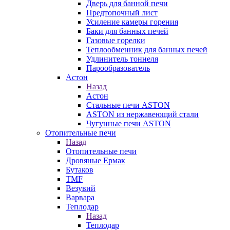
Дверь для банной печи
Предтопочный лист
Усиление камеры горения
Баки для банных печей
Газовые горелки
Теплообменник для банных печей
Удлинитель тоннеля
Парообразователь
Астон
Назад
Астон
Стальные печи ASTON
ASTON из нержавеющий стали
Чугунные печи ASTON
Отопительные печи
Назад
Отопительные печи
Дровяные Ермак
Бутаков
TMF
Везувий
Варвара
Теплодар
Назад
Теплодар