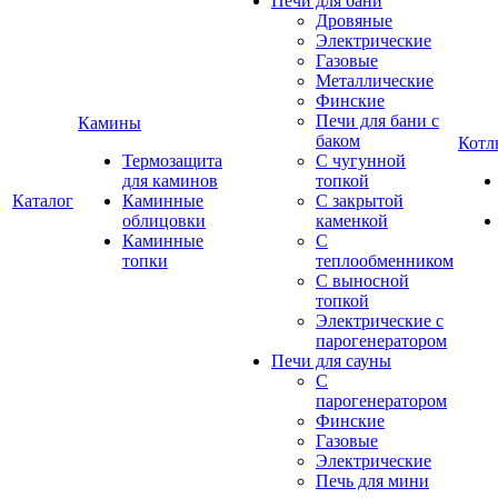
Печи для бани
Дровяные
Электрические
Газовые
Металлические
Финские
Печи для бани с
Камины
баком
Котл
Термозащита
С чугунной
для каминов
топкой
Каталог
Каминные
С закрытой
облицовки
каменкой
Каминные
С
топки
теплообменником
С выносной
топкой
Электрические с
парогенератором
Печи для сауны
С
парогенератором
Финские
Газовые
Электрические
Печь для мини