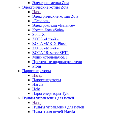
Электрокаменка Zota
Электрические котлы Zota
Назад
Электрические котлы Zota
«Econom»
Электрокотлы «Balance»
Котлы Zota «Solo»
Solid-X
ZOTA «Lux-X»
ZOTA «MK-X Plus»
ZOTA «MK-X»
ZOTA "Reserve SET"
Миникотельная-SET
Проточные водонагреватели
Prom
Парогенераторы
Назад
Парогенераторы
Harvia
Helo
Парогенераторы Tylo
Пульты управления для печей
Назад
Пульты управления для печей
Пульты для печей Harvia