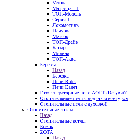
Verona
Матрица 1.1
ТОП-Модель
Серия Т
Локомотивъ
Печурка
Метеор
ТОП-Драйв
Батыр
Мильна
ТОП-Аква
Березка
Назад
Березка
Печи Bulik
Печи Кадет
Газогенераторные печи АОГТ (Везувий)
Отопительные печи с водяным контуром
Отопительные печи с духовкой
Отопительные котлы
Назад
Отопительные котлы
Ермак
ZOTA
Назад