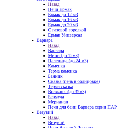
Назад
Печи Ермак
Ермак до 12 м3
Ермак до 16 м3
Ермак до 20 м3
С газовой горелкой
Ермак Универсал
Варвара
Назад
Варвара
Мини (до 12м3)
Паленица (до 24 м3)
Каменка
Терма каменка
Банник
Сказка (печь в облицовке)
Терма сказка
Волжанка(до 35м3)
Бермуда
Меридиан
Печи для бани Варвара серии ПАР
Везувий
Назад
Везувий
Печи Везувий Легенда