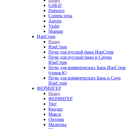
Назад
Grill-D
Dubravo
Cometa vega
Aurora
Violet
Shaman
ИзиСтим
Назад
ИзиСтим
Печи для русской бани ИзиСтим
Печи для русской бани и Сауны
ИзиСтим
Печи для коммерческих Бань ИзиСтим
(серия К)
Печи для коммерческих Бань и Саун
ИзиСтим
ФЕРИНГЕР
Назад
ФЕРИНГЕР
Уют
Квадра
Макси
Оптима
Малютка