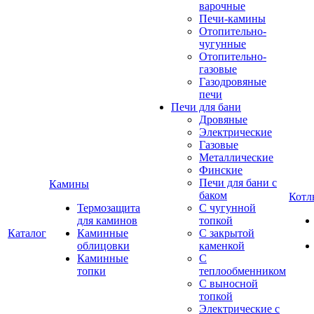
варочные
Печи-камины
Отопительно-
чугунные
Отопительно-
газовые
Газодровяные
печи
Печи для бани
Дровяные
Электрические
Газовые
Металлические
Финские
Печи для бани с
Камины
баком
Котл
Термозащита
С чугунной
для каминов
топкой
Каталог
Каминные
С закрытой
облицовки
каменкой
Каминные
С
топки
теплообменником
С выносной
топкой
Электрические с