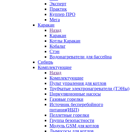
Эксперт
Практик
Куппер ПРО
Мега
Каракан
Назад
Каракан
Котлы Каракан
Кобальт
Стэн
Водонагреватели для бассейна
Сибирь
Комплектующие
Назад
Комплектующие
Пульт упраления для котлов
Трубчатые электронагреватели (ТЭНы)
Циркуляционные насосы
Газовые горелки
Источник бесперебойного
питания(ИБП)
Пеллетные горелки
Группа безопастности
Модуль GSM для котлов
Дымососы для котлов