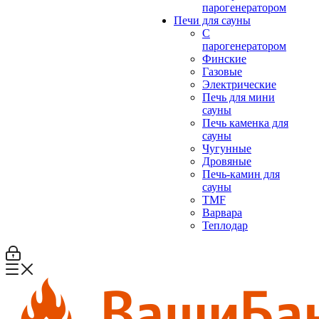
парогенератором
Печи для сауны
С
парогенератором
Финские
Газовые
Электрические
Печь для мини
сауны
Печь каменка для
сауны
Чугунные
Дровяные
Печь-камин для
сауны
TMF
Варвара
Теплодар