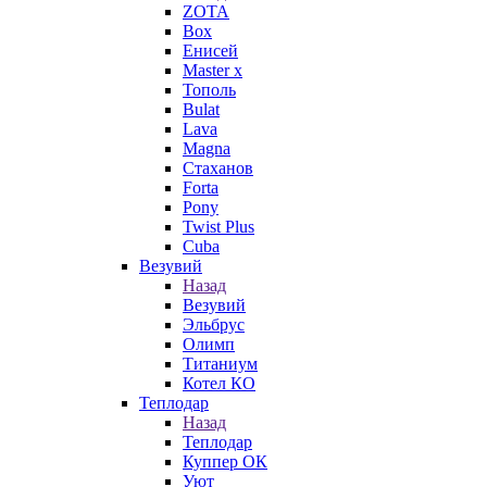
ZOTA
Box
Енисей
Master x
Тополь
Bulat
Lava
Magna
Стаханов
Forta
Pony
Twist Plus
Cuba
Везувий
Назад
Везувий
Эльбрус
Олимп
Титаниум
Котел КО
Теплодар
Назад
Теплодар
Куппер ОК
Уют