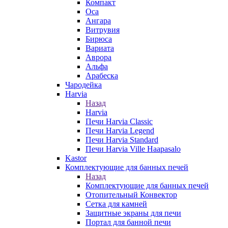
Компакт
Оса
Ангара
Витрувия
Бирюса
Вариата
Аврора
Альфа
Арабеска
Чародейка
Harvia
Назад
Harvia
Печи Harvia Classic
Печи Harvia Legend
Печи Harvia Standard
Печи Harvia Ville Haapasalo
Kastor
Комплектующие для банных печей
Назад
Комплектующие для банных печей
Отопительный Конвектор
Сетка для камней
Защитные экраны для печи
Портал для банной печи