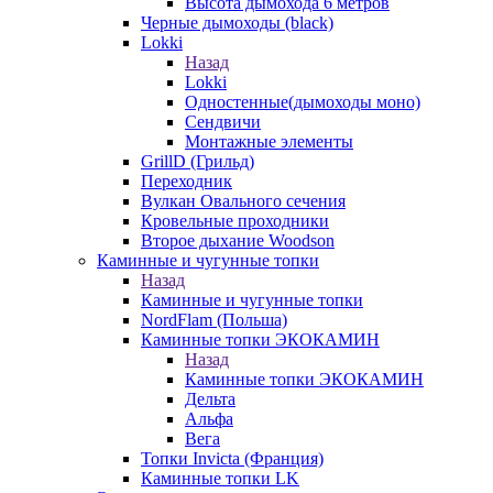
Высота дымохода 6 метров
Черные дымоходы (black)
Lokki
Назад
Lokki
Одностенные(дымоходы моно)
Сендвичи
Монтажные элементы
GrillD (Грильд)
Переходник
Вулкан Овального сечения
Кровельные проходники
Второе дыхание Woodson
Каминные и чугунные топки
Назад
Каминные и чугунные топки
NordFlam (Польша)
Каминные топки ЭКОКАМИН
Назад
Каминные топки ЭКОКАМИН
Дельта
Альфа
Вега
Топки Invicta (Франция)
Каминные топки LK