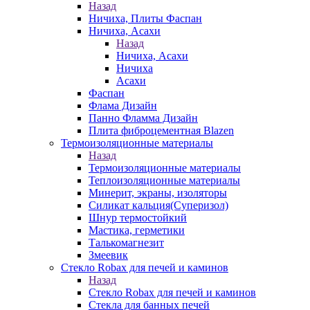
Назад
Ничиха, Плиты Фаспан
Ничиха, Асахи
Назад
Ничиха, Асахи
Ничиха
Асахи
Фаспан
Флама Дизайн
Панно Фламма Дизайн
Плита фиброцементная Blazen
Термоизоляционные материалы
Назад
Термоизоляционные материалы
Теплоизоляционные материалы
Минерит, экраны, изоляторы
Силикат кальция(Суперизол)
Шнур термостойкий
Мастика, герметики
Талькомагнезит
Змеевик
Стекло Robax для печей и каминов
Назад
Стекло Robax для печей и каминов
Стекла для банных печей