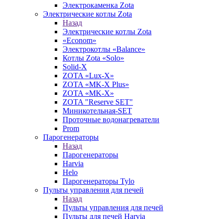
Электрокаменка Zota
Электрические котлы Zota
Назад
Электрические котлы Zota
«Econom»
Электрокотлы «Balance»
Котлы Zota «Solo»
Solid-X
ZOTA «Lux-X»
ZOTA «MK-X Plus»
ZOTA «MK-X»
ZOTA "Reserve SET"
Миникотельная-SET
Проточные водонагреватели
Prom
Парогенераторы
Назад
Парогенераторы
Harvia
Helo
Парогенераторы Tylo
Пульты управления для печей
Назад
Пульты управления для печей
Пульты для печей Harvia