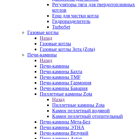
Регуляторы тяги для твердотопливных
котлов
Ерш для чистки котла
Гидроразделитель
TurboSet
Газовые котлы
Назад
Газовые котлы
Газовые котлы Зота (Zota)
Печи-камины
Назад
Печи-камины
Печи-камины Бахта
Печи-камины TMF
Печи-камины Гармония
Печи-камины Бавария
Пиллетные камины Zota
Назад
Пиллетные камины Zota
Камин пеллетный водяной
Камин пеллетный отопительный
Печи-камины Мета-Бел
Печи-камины ЭТНА
Печи-камины Везувий
Печи-камины Aston