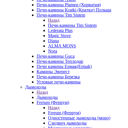
Печи-камины Plamen (Хорватия)
Печи-камины Kratki (Кратки) Польша
Печи-камины Tim Sistem
Назад
Печи-камины Tim Sistem
Lederata Plus
Magic Stove
Diana
ALMA MONS
Nora
Печи-камины Guca
Печи-камины Теплодар
Печи камины Ермак(Ermak)
Камины Эверест
Печи-камины Березка
Угловые печи-камины
Дымоходы
Назад
Дымоходы
Ferrum (Феррум)
Назад
Ferrum (Феррум)
Одностенные дымоходы (моно)
Сэндвич дымоходы