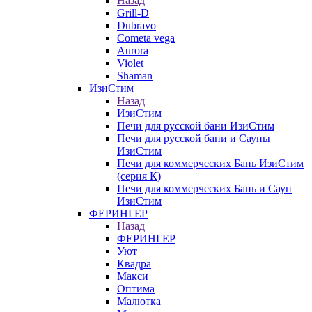
Назад
Grill-D
Dubravo
Cometa vega
Aurora
Violet
Shaman
ИзиСтим
Назад
ИзиСтим
Печи для русской бани ИзиСтим
Печи для русской бани и Сауны
ИзиСтим
Печи для коммерческих Бань ИзиСтим
(серия К)
Печи для коммерческих Бань и Саун
ИзиСтим
ФЕРИНГЕР
Назад
ФЕРИНГЕР
Уют
Квадра
Макси
Оптима
Малютка