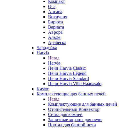
Компакт
Оса
Ангара
Витрувия
Бирюса
Вариата
Аврора
Альфа
Арабеска
Чародейка
Harvia
Назад
Harvia
Печи Harvia Classic
Печи Harvia Legend
Печи Harvia Standard
Печи Harvia Ville Haapasalo
Kastor
Комплектующие для банных печей
Назад
Комплектующие для банных печей
Отопительный Конвектор
Сетка для камней
Защитные экраны для печи
Портал для банной печи