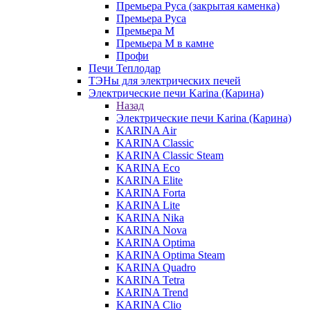
Премьера Руса (закрытая каменка)
Премьера Руса
Премьера М
Премьера М в камне
Профи
Печи Теплодар
ТЭНы для электрических печей
Электрические печи Karina (Карина)
Назад
Электрические печи Karina (Карина)
KARINA Air
KARINA Classic
KARINA Classic Steam
KARINA Eco
KARINA Elite
KARINA Forta
KARINA Lite
KARINA Nika
KARINA Nova
KARINA Optima
KARINA Optima Steam
KARINA Quadro
KARINA Tetra
KARINA Trend
KARINA Clio