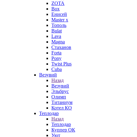
ZOTA
Box
Енисей
Master x
Тополь
Bulat
Lava
Magna
Стаханов
Forta
Pony
Twist Plus
Cuba
Везувий
Назад
Везувий
Эльбрус
Олимп
Титаниум
Котел КО
Теплодар
Назад
Теплодар
Куппер ОК
Уют