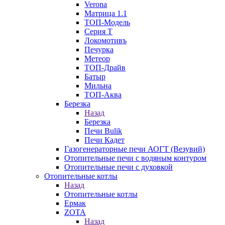
Verona
Матрица 1.1
ТОП-Модель
Серия Т
Локомотивъ
Печурка
Метеор
ТОП-Драйв
Батыр
Мильна
ТОП-Аква
Березка
Назад
Березка
Печи Bulik
Печи Кадет
Газогенераторные печи АОГТ (Везувий)
Отопительные печи с водяным контуром
Отопительные печи с духовкой
Отопительные котлы
Назад
Отопительные котлы
Ермак
ZOTA
Назад