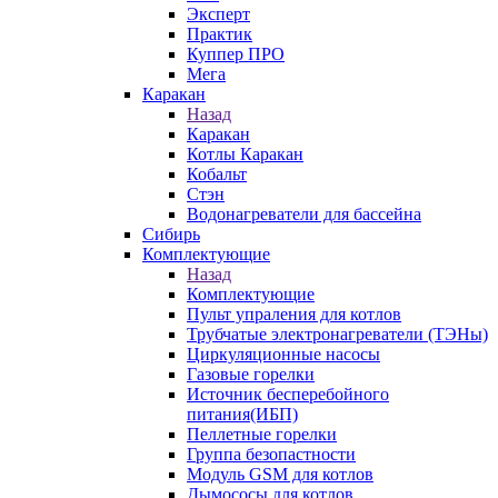
Эксперт
Практик
Куппер ПРО
Мега
Каракан
Назад
Каракан
Котлы Каракан
Кобальт
Стэн
Водонагреватели для бассейна
Сибирь
Комплектующие
Назад
Комплектующие
Пульт упраления для котлов
Трубчатые электронагреватели (ТЭНы)
Циркуляционные насосы
Газовые горелки
Источник бесперебойного
питания(ИБП)
Пеллетные горелки
Группа безопастности
Модуль GSM для котлов
Дымососы для котлов