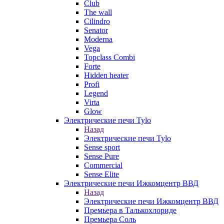
Club
The wall
Cilindro
Senator
Moderna
Vega
Topclass Combi
Forte
Hidden heater
Profi
Legend
Virta
Glow
Электрические печи Tylo
Назад
Электрические печи Tylo
Sense sport
Sense Pure
Commercial
Sense Elite
Электрические печи Ижкомцентр ВВД
Назад
Электрические печи Ижкомцентр ВВД
Премьера в Талькохлориде
Премьера Cоль