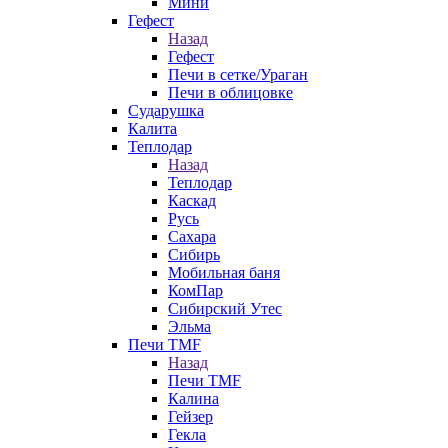
Мини
Гефест
Назад
Гефест
Печи в сетке/Ураган
Печи в облицовке
Сударушка
Калита
Теплодар
Назад
Теплодар
Каскад
Русь
Сахара
Сибирь
Мобильная баня
КомПар
Сибирский Утес
Эльма
Печи TMF
Назад
Печи TMF
Калина
Гейзер
Гекла