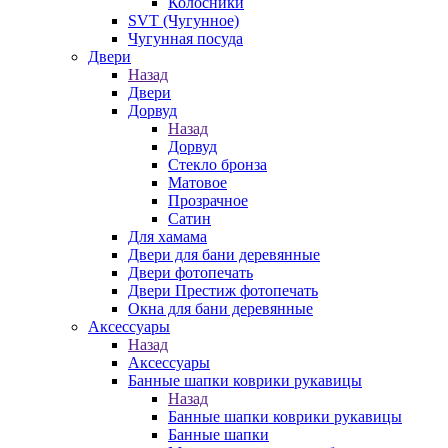
Колосники
SVT (Чугунное)
Чугунная посуда
Двери
Назад
Двери
Дорвуд
Назад
Дорвуд
Стекло бронза
Матовое
Прозрачное
Сатин
Для хамама
Двери для бани деревянные
Двери фотопечать
Двери Престиж фотопечать
Окна для бани деревянные
Аксессуары
Назад
Аксессуары
Банные шапки коврики рукавицы
Назад
Банные шапки коврики рукавицы
Банные шапки