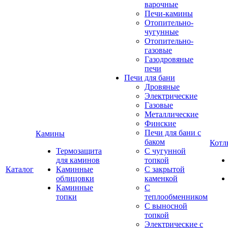
варочные
Печи-камины
Отопительно-
чугунные
Отопительно-
газовые
Газодровяные
печи
Печи для бани
Дровяные
Электрические
Газовые
Металлические
Финские
Печи для бани с
Камины
баком
Котл
Термозащита
С чугунной
для каминов
топкой
Каталог
Каминные
С закрытой
облицовки
каменкой
Каминные
С
топки
теплообменником
С выносной
топкой
Электрические с