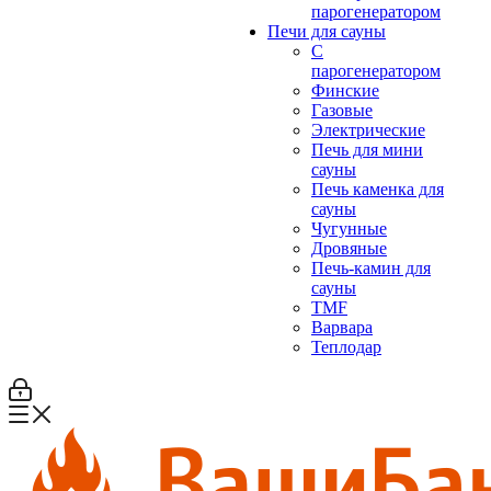
парогенератором
Печи для сауны
С
парогенератором
Финские
Газовые
Электрические
Печь для мини
сауны
Печь каменка для
сауны
Чугунные
Дровяные
Печь-камин для
сауны
TMF
Варвара
Теплодар