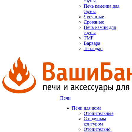
сауны
Печь каменка для
сауны
Чугунные
Дровяные
Печь-камин для
сауны
TMF
Варвара
Теплодар
Печи
Печи для дома
Отопительные
C водяным
контуром
Отопительно-