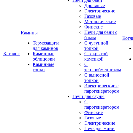
Печи для бани
Дровяные
Электрические
Газовые
Металлические
Финские
Печи для бани с
Камины
баком
Котл
Термозащита
С чугунной
для каминов
топкой
Каталог
Каминные
С закрытой
облицовки
каменкой
Каминные
С
топки
теплообменником
С выносной
топкой
Электрические с
парогенератором
Печи для сауны
С
парогенератором
Финские
Газовые
Электрические
Печь для мини