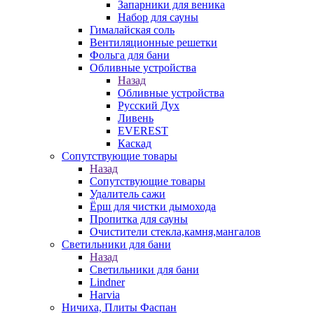
Запарники для веника
Набор для сауны
Гималайская соль
Вентиляционные решетки
Фольга для бани
Обливные устройства
Назад
Обливные устройства
Русский Дух
Ливень
EVEREST
Каскад
Сопутствующие товары
Назад
Сопутствующие товары
Удалитель сажи
Ёрш для чистки дымохода
Пропитка для сауны
Очистители стекла,камня,мангалов
Светильники для бани
Назад
Светильники для бани
Lindner
Harvia
Ничиха, Плиты Фаспан