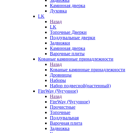
Задвижка
Каминная дверка
Духовка
LK
Назад
LK
Топочные Дверки
Поддувальные дверки
Задвижки
Каминная дверка
Варочные плиты
Кованые каминные принадлежности
Назад
Кованые каминные принадлежности
Дровницы
Наборы
Набор подвесной(настенный)
FireWay (Чугунное)
Назад
FireWay (Чугунное)
Прочистные
Топочные
Поддувальная
Варочная плита
Задвижка