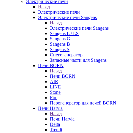
Электрические печи
Назад
Электрические печи
Электрические печи Sangens
Назад
Электрические печи Sangens
Sangens L / LS
Sangens G
Sangens B
Sangens S
Снегогенератор
Запасные части для Sangens
Печи BORN
Назад
Печи BORN
AIR
LINE
Stone
Fire
Парогенератор для печей BORN
Печи Harvia
Назад
Печи Harvia
Delta
Trendi