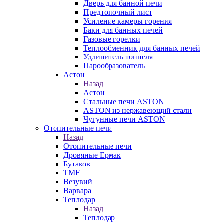
Дверь для банной печи
Предтопочный лист
Усиление камеры горения
Баки для банных печей
Газовые горелки
Теплообменник для банных печей
Удлинитель тоннеля
Парообразователь
Астон
Назад
Астон
Стальные печи ASTON
ASTON из нержавеющий стали
Чугунные печи ASTON
Отопительные печи
Назад
Отопительные печи
Дровяные Ермак
Бутаков
TMF
Везувий
Варвара
Теплодар
Назад
Теплодар