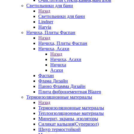
Очистители стекла,камня,мангалов
Светильники для бани
Назад
Светильники для бани
Lindner
Harvia
Ничиха, Плиты Фаспан
Назад
Ничиха, Плиты Фаспан
Ничиха, Асахи
Назад
Ничиха, Асахи
Ничиха
Асахи
Фаспан
Флама Дизайн
Панно Фламма Дизайн
Плита фиброцементная Blazen
Термоизоляционные материалы
Назад
Термоизоляционные материалы
Теплоизоляционные материалы
Минерит, экраны, изоляторы
Силикат кальция(Суперизол)
Шнур термостойкий