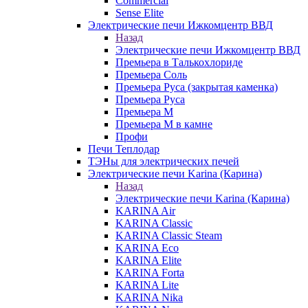
Commercial
Sense Elite
Электрические печи Ижкомцентр ВВД
Назад
Электрические печи Ижкомцентр ВВД
Премьера в Талькохлориде
Премьера Cоль
Премьера Руса (закрытая каменка)
Премьера Руса
Премьера М
Премьера М в камне
Профи
Печи Теплодар
ТЭНы для электрических печей
Электрические печи Karina (Карина)
Назад
Электрические печи Karina (Карина)
KARINA Air
KARINA Classic
KARINA Classic Steam
KARINA Eco
KARINA Elite
KARINA Forta
KARINA Lite
KARINA Nika