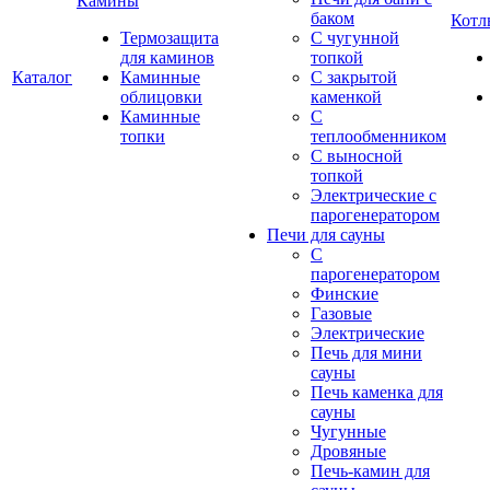
Камины
баком
Котл
Термозащита
С чугунной
для каминов
топкой
Каталог
Каминные
С закрытой
облицовки
каменкой
Каминные
С
топки
теплообменником
С выносной
топкой
Электрические с
парогенератором
Печи для сауны
С
парогенератором
Финские
Газовые
Электрические
Печь для мини
сауны
Печь каменка для
сауны
Чугунные
Дровяные
Печь-камин для