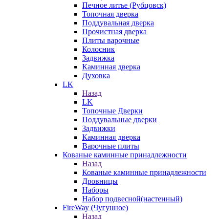
Печное литье (Рубцовск)
Топочная дверка
Поддувальная дверка
Прочистная дверка
Плиты варочные
Колосник
Задвижка
Каминная дверка
Духовка
LK
Назад
LK
Топочные Дверки
Поддувальные дверки
Задвижки
Каминная дверка
Варочные плиты
Кованые каминные принадлежности
Назад
Кованые каминные принадлежности
Дровницы
Наборы
Набор подвесной(настенный)
FireWay (Чугунное)
Назад