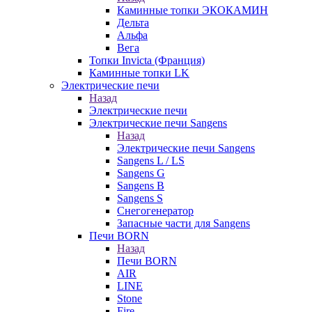
Каминные топки ЭКОКАМИН
Дельта
Альфа
Вега
Топки Invicta (Франция)
Каминные топки LK
Электрические печи
Назад
Электрические печи
Электрические печи Sangens
Назад
Электрические печи Sangens
Sangens L / LS
Sangens G
Sangens B
Sangens S
Снегогенератор
Запасные части для Sangens
Печи BORN
Назад
Печи BORN
AIR
LINE
Stone
Fire