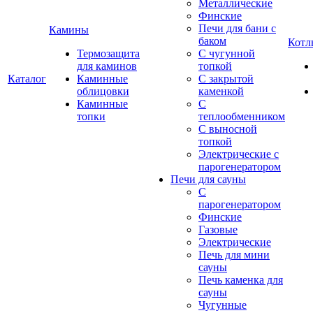
Металлические
Финские
Печи для бани с
Камины
баком
Котл
Термозащита
С чугунной
для каминов
топкой
Каталог
Каминные
С закрытой
облицовки
каменкой
Каминные
С
топки
теплообменником
С выносной
топкой
Электрические с
парогенератором
Печи для сауны
С
парогенератором
Финские
Газовые
Электрические
Печь для мини
сауны
Печь каменка для
сауны
Чугунные