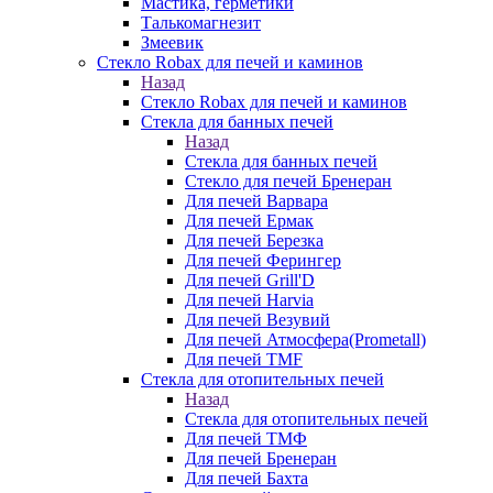
Мастика, герметики
Талькомагнезит
Змеевик
Стекло Robax для печей и каминов
Назад
Стекло Robax для печей и каминов
Стекла для банных печей
Назад
Стекла для банных печей
Стекло для печей Бренеран
Для печей Варвара
Для печей Ермак
Для печей Березка
Для печей Ферингер
Для печей Grill'D
Для печей Harvia
Для печей Везувий
Для печей Атмосфера(Prometall)
Для печей TMF
Стекла для отопительных печей
Назад
Стекла для отопительных печей
Для печей ТМФ
Для печей Бренеран
Для печей Бахта