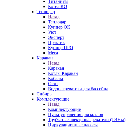
Титаниум
Котел КО
Теплодар
Назад
Теплодар
Куппер ОК
Уют
Эксперт
Практик
Куппер ПРО
Мега
Каракан
Назад
Каракан
Котлы Каракан
Кобальт
Стэн
Водонагреватели для бассейна
Сибирь
Комплектующие
Назад
Комплектующие
Пульт упраления для котлов
Трубчатые электронагреватели (ТЭНы)
Циркуляционные насосы