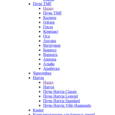
Печи TMF
Назад
Печи TMF
Калина
Гейзер
Гекла
Компакт
Оса
Ангара
Витрувия
Бирюса
Вариата
Аврора
Альфа
Арабеска
Чародейка
Harvia
Назад
Harvia
Печи Harvia Classic
Печи Harvia Legend
Печи Harvia Standard
Печи Harvia Ville Haapasalo
Kastor
Комплектующие для банных печей