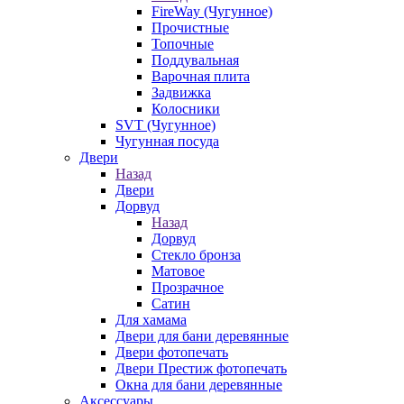
FireWay (Чугунное)
Прочистные
Топочные
Поддувальная
Варочная плита
Задвижка
Колосники
SVT (Чугунное)
Чугунная посуда
Двери
Назад
Двери
Дорвуд
Назад
Дорвуд
Стекло бронза
Матовое
Прозрачное
Сатин
Для хамама
Двери для бани деревянные
Двери фотопечать
Двери Престиж фотопечать
Окна для бани деревянные
Аксессуары