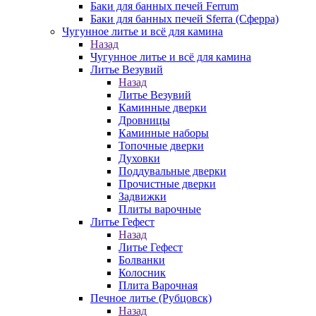
Баки для банных печей Ferrum
Баки для банных печей Sferra (Сферра)
Чугунное литье и всё для камина
Назад
Чугунное литье и всё для камина
Литье Везувий
Назад
Литье Везувий
Каминные дверки
Дровницы
Каминные наборы
Топочные дверки
Духовки
Поддувальные дверки
Прочистные дверки
Задвижки
Плиты варочные
Литье Гефест
Назад
Литье Гефест
Болванки
Колосник
Плита Варочная
Печное литье (Рубцовск)
Назад