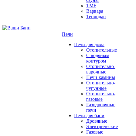
сауны
TMF
Варвара
Теплодар
Печи
Печи для дома
Отопительные
C водяным
контуром
Отопительно-
варочные
Печи-камины
Отопительно-
чугунные
Отопительно-
газовые
Газодровяные
печи
Печи для бани
Дровяные
Электрические
Газовые