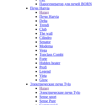
Парогенератор для печей BORN
Печи Harvia
Назад
Печи Harvia
Delta
Trendi
Club
The wall
Cilindro
Senator
Moderna
Vega
Topclass Combi
Forte
Hidden heater
Profi
Legend
Virta
Glow
Электрические печи Tylo
Назад
Электрические печи Tylo
Sense sport
Sense Pure