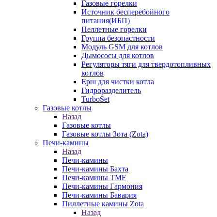
Газовые горелки
Источник бесперебойного
питания(ИБП)
Пеллетные горелки
Группа безопастности
Модуль GSM для котлов
Дымососы для котлов
Регуляторы тяги для твердотопливных
котлов
Ерш для чистки котла
Гидроразделитель
TurboSet
Газовые котлы
Назад
Газовые котлы
Газовые котлы Зота (Zota)
Печи-камины
Назад
Печи-камины
Печи-камины Бахта
Печи-камины TMF
Печи-камины Гармония
Печи-камины Бавария
Пиллетные камины Zota
Назад