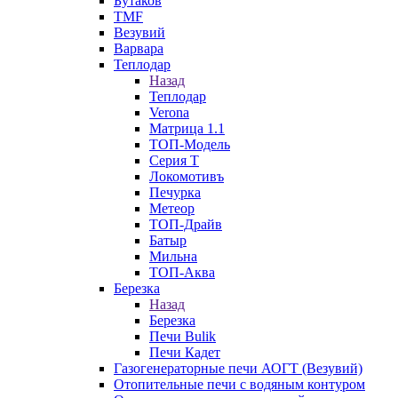
Бутаков
TMF
Везувий
Варвара
Теплодар
Назад
Теплодар
Verona
Матрица 1.1
ТОП-Модель
Серия Т
Локомотивъ
Печурка
Метеор
ТОП-Драйв
Батыр
Мильна
ТОП-Аква
Березка
Назад
Березка
Печи Bulik
Печи Кадет
Газогенераторные печи АОГТ (Везувий)
Отопительные печи с водяным контуром