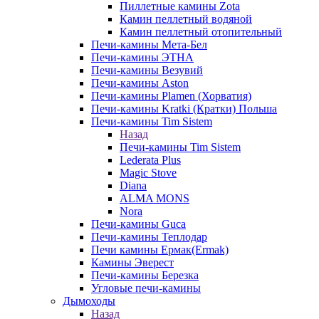
Пиллетные камины Zota
Камин пеллетный водяной
Камин пеллетный отопительный
Печи-камины Мета-Бел
Печи-камины ЭТНА
Печи-камины Везувий
Печи-камины Aston
Печи-камины Plamen (Хорватия)
Печи-камины Kratki (Кратки) Польша
Печи-камины Tim Sistem
Назад
Печи-камины Tim Sistem
Lederata Plus
Magic Stove
Diana
ALMA MONS
Nora
Печи-камины Guca
Печи-камины Теплодар
Печи камины Ермак(Ermak)
Камины Эверест
Печи-камины Березка
Угловые печи-камины
Дымоходы
Назад