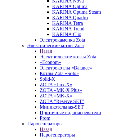
KARINA Nova
KARINA Optima
KARINA Optima Steam
KARINA Quadro
KARINA Tetra
KARINA Trend
KARINA Clio
Электрокаменка Zota
Электрические котлы Zota
Назад
Электрические котлы Zota
«Econom»
Электрокотлы «Balance»
Котлы Zota «Solo»
Solid-X
ZOTA «Lux-X»
ZOTA «MK-X Plus»
ZOTA «MK-X»
ZOTA "Reserve SET"
Миникотельная-SET
Проточные водонагреватели
Prom
Парогенераторы
Назад
Парогенераторы