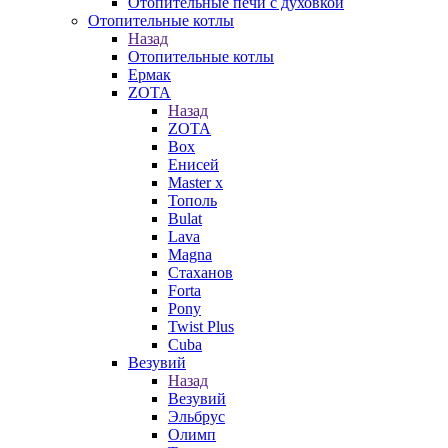
Отопительные печи с духовкой
Отопительные котлы
Назад
Отопительные котлы
Ермак
ZOTA
Назад
ZOTA
Box
Енисей
Master x
Тополь
Bulat
Lava
Magna
Стаханов
Forta
Pony
Twist Plus
Cuba
Везувий
Назад
Везувий
Эльбрус
Олимп