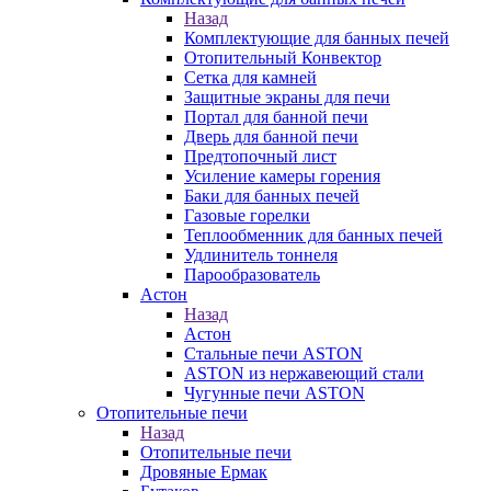
Назад
Комплектующие для банных печей
Отопительный Конвектор
Сетка для камней
Защитные экраны для печи
Портал для банной печи
Дверь для банной печи
Предтопочный лист
Усиление камеры горения
Баки для банных печей
Газовые горелки
Теплообменник для банных печей
Удлинитель тоннеля
Парообразователь
Астон
Назад
Астон
Стальные печи ASTON
ASTON из нержавеющий стали
Чугунные печи ASTON
Отопительные печи
Назад
Отопительные печи
Дровяные Ермак