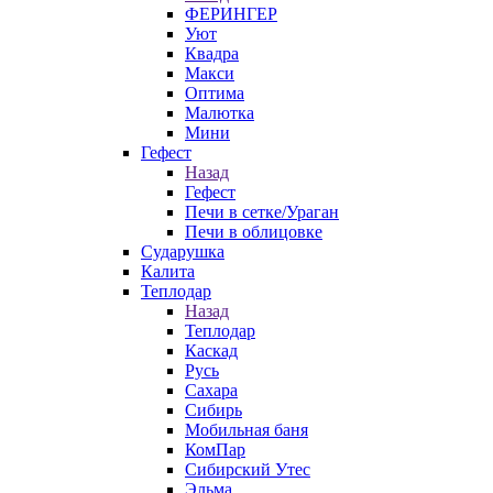
ФЕРИНГЕР
Уют
Квадра
Макси
Оптима
Малютка
Мини
Гефест
Назад
Гефест
Печи в сетке/Ураган
Печи в облицовке
Сударушка
Калита
Теплодар
Назад
Теплодар
Каскад
Русь
Сахара
Сибирь
Мобильная баня
КомПар
Сибирский Утес
Эльма