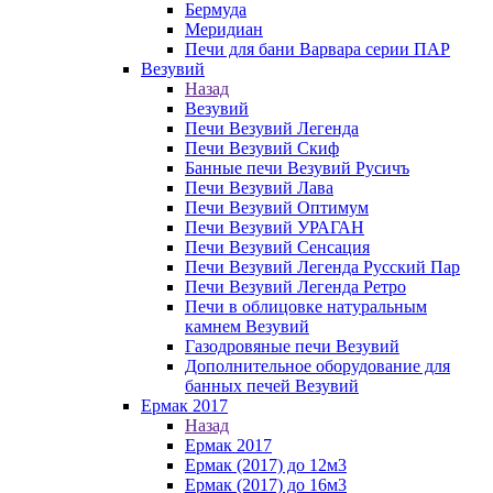
Бермуда
Меридиан
Печи для бани Варвара серии ПАР
Везувий
Назад
Везувий
Печи Везувий Легенда
Печи Везувий Скиф
Банные печи Везувий Русичъ
Печи Везувий Лава
Печи Везувий Оптимум
Печи Везувий УРАГАН
Печи Везувий Сенсация
Печи Везувий Легенда Русский Пар
Печи Везувий Легенда Ретро
Печи в облицовке натуральным
камнем Везувий
Газодровяные печи Везувий
Дополнительное оборудование для
банных печей Везувий
Ермак 2017
Назад
Ермак 2017
Ермак (2017) до 12м3
Ермак (2017) до 16м3