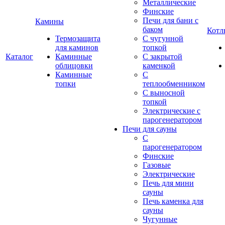
Металлические
Финские
Печи для бани с
Камины
баком
Котл
Термозащита
С чугунной
для каминов
топкой
Каталог
Каминные
С закрытой
облицовки
каменкой
Каминные
С
топки
теплообменником
С выносной
топкой
Электрические с
парогенератором
Печи для сауны
С
парогенератором
Финские
Газовые
Электрические
Печь для мини
сауны
Печь каменка для
сауны
Чугунные