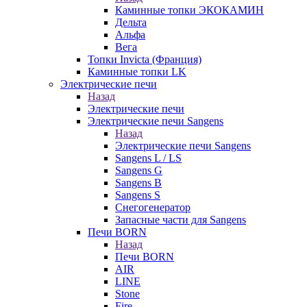
Каминные топки ЭКОКАМИН
Дельта
Альфа
Вега
Топки Invicta (Франция)
Каминные топки LK
Электрические печи
Назад
Электрические печи
Электрические печи Sangens
Назад
Электрические печи Sangens
Sangens L / LS
Sangens G
Sangens B
Sangens S
Снегогенератор
Запасные части для Sangens
Печи BORN
Назад
Печи BORN
AIR
LINE
Stone
Fire