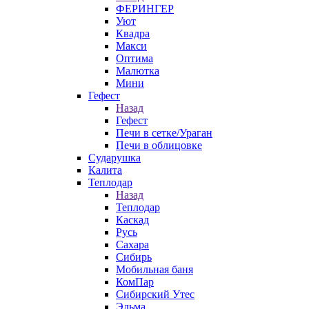
ФЕРИНГЕР
Уют
Квадра
Макси
Оптима
Малютка
Мини
Гефест
Назад
Гефест
Печи в сетке/Ураган
Печи в облицовке
Сударушка
Калита
Теплодар
Назад
Теплодар
Каскад
Русь
Сахара
Сибирь
Мобильная баня
КомПар
Сибирский Утес
Эльма