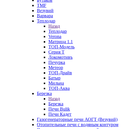
Бутаков
TMF
Везувий
Варвара
Теплодар
Назад
Теплодар
Verona
Матрица 1.1
ТОП-Модель
Серия Т
Локомотивъ
Печурка
Метеор
ТОП-Драйв
Батыр
Мильна
ТОП-Аква
Березка
Назад
Березка
Печи Bulik
Печи Кадет
Газогенераторные печи АОГТ (Везувий)
Отопительные печи с водяным контуром