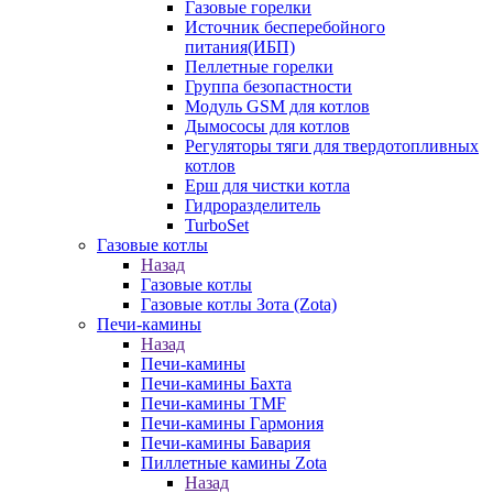
Газовые горелки
Источник бесперебойного
питания(ИБП)
Пеллетные горелки
Группа безопастности
Модуль GSM для котлов
Дымососы для котлов
Регуляторы тяги для твердотопливных
котлов
Ерш для чистки котла
Гидроразделитель
TurboSet
Газовые котлы
Назад
Газовые котлы
Газовые котлы Зота (Zota)
Печи-камины
Назад
Печи-камины
Печи-камины Бахта
Печи-камины TMF
Печи-камины Гармония
Печи-камины Бавария
Пиллетные камины Zota
Назад