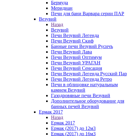
Бермуда
Меридиан
Печи для бани Варвара серии ПАР
Везувий
Назад
Везувий
Печи Везувий Легенда
Печи Везувий Скиф
Банные печи Везувий Русичъ
Печи Везувий Лава
Печи Везувий Оптимум
Печи Везувий УРАГАН
Печи Везувий Сенсация
Печи Везувий Легенда Русский Пар
Печи Везувий Легенда Ретро
Печи в облицовке натуральным
камнем Везувий
Газодровяные печи Везувий
Дополнительное оборудование для
банных печей Везувий
Ермак 2017
Назад
Ермак 2017
Ермак (2017) до 12м3
Ермак (2017) до 16м3