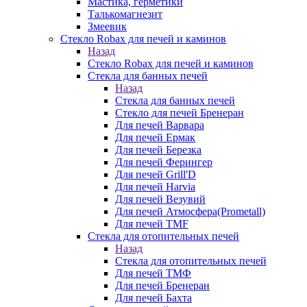
Мастика, герметики
Талькомагнезит
Змеевик
Стекло Robax для печей и каминов
Назад
Стекло Robax для печей и каминов
Стекла для банных печей
Назад
Стекла для банных печей
Стекло для печей Бренеран
Для печей Варвара
Для печей Ермак
Для печей Березка
Для печей Ферингер
Для печей Grill'D
Для печей Harvia
Для печей Везувий
Для печей Атмосфера(Prometall)
Для печей TMF
Стекла для отопительных печей
Назад
Стекла для отопительных печей
Для печей ТМФ
Для печей Бренеран
Для печей Бахта