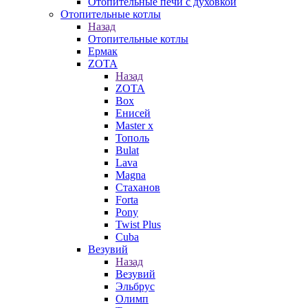
Отопительные печи с духовкой
Отопительные котлы
Назад
Отопительные котлы
Ермак
ZOTA
Назад
ZOTA
Box
Енисей
Master x
Тополь
Bulat
Lava
Magna
Стаханов
Forta
Pony
Twist Plus
Cuba
Везувий
Назад
Везувий
Эльбрус
Олимп