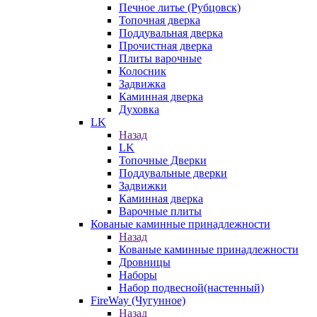
Печное литье (Рубцовск)
Топочная дверка
Поддувальная дверка
Прочистная дверка
Плиты варочные
Колосник
Задвижка
Каминная дверка
Духовка
LK
Назад
LK
Топочные Дверки
Поддувальные дверки
Задвижки
Каминная дверка
Варочные плиты
Кованые каминные принадлежности
Назад
Кованые каминные принадлежности
Дровницы
Наборы
Набор подвесной(настенный)
FireWay (Чугунное)
Назад