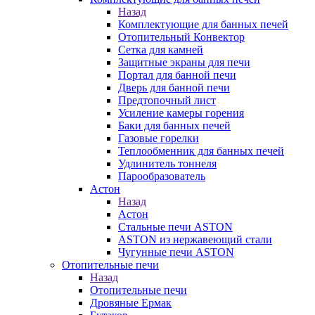
Назад
Комплектующие для банных печей
Отопительный Конвектор
Сетка для камней
Защитные экраны для печи
Портал для банной печи
Дверь для банной печи
Предтопочный лист
Усиление камеры горения
Баки для банных печей
Газовые горелки
Теплообменник для банных печей
Удлинитель тоннеля
Парообразователь
Астон
Назад
Астон
Стальные печи ASTON
ASTON из нержавеющий стали
Чугунные печи ASTON
Отопительные печи
Назад
Отопительные печи
Дровяные Ермак