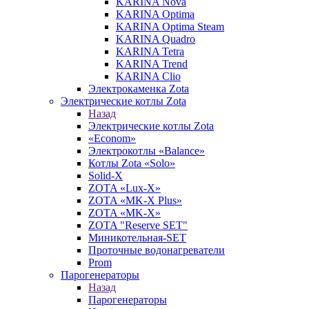
KARINA Nova
KARINA Optima
KARINA Optima Steam
KARINA Quadro
KARINA Tetra
KARINA Trend
KARINA Clio
Электрокаменка Zota
Электрические котлы Zota
Назад
Электрические котлы Zota
«Econom»
Электрокотлы «Balance»
Котлы Zota «Solo»
Solid-X
ZOTA «Lux-X»
ZOTA «MK-X Plus»
ZOTA «MK-X»
ZOTA "Reserve SET"
Миникотельная-SET
Проточные водонагреватели
Prom
Парогенераторы
Назад
Парогенераторы