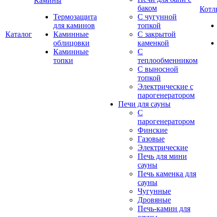
Камины
баком
Котл
Термозащита
С чугунной
для каминов
топкой
Каталог
Каминные
С закрытой
облицовки
каменкой
Каминные
С
топки
теплообменником
С выносной
топкой
Электрические с
парогенератором
Печи для сауны
С
парогенератором
Финские
Газовые
Электрические
Печь для мини
сауны
Печь каменка для
сауны
Чугунные
Дровяные
Печь-камин для