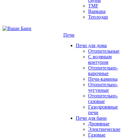
сауны
TMF
Варвара
Теплодар
Печи
Печи для дома
Отопительные
C водяным
контуром
Отопительно-
варочные
Печи-камины
Отопительно-
чугунные
Отопительно-
газовые
Газодровяные
печи
Печи для бани
Дровяные
Электрические
Газовые