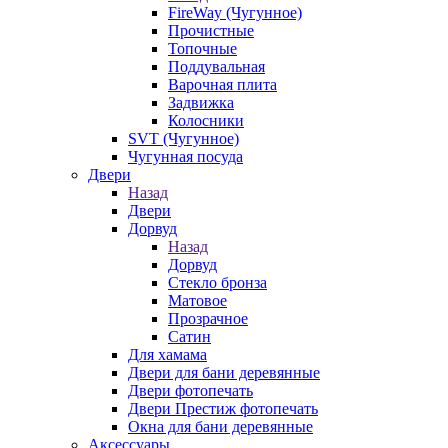
FireWay (Чугунное)
Прочистные
Топочные
Поддувальная
Варочная плита
Задвижка
Колосники
SVT (Чугунное)
Чугунная посуда
Двери
Назад
Двери
Дорвуд
Назад
Дорвуд
Стекло бронза
Матовое
Прозрачное
Сатин
Для хамама
Двери для бани деревянные
Двери фотопечать
Двери Престиж фотопечать
Окна для бани деревянные
Аксессуары