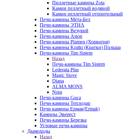
Пиллетные камины Zota
Камин пеллетный водяной
Камин пеллетный отопительный
Печи-камины Мета-Бел
Печи-камины ЭТНА
Печи-камины Везувий
Печи-камины Aston
Печи-камины Plamen (Хорватия)
Печи-камины Kratki (Кратки) Польша
Печи-камины Tim Sistem
Назад
Печи-камины Tim Sistem
Lederata Plus
Magic Stove
Diana
ALMA MONS
Nora
Печи-камины Guca
Печи-камины Теплодар
Печи камины Ермак(Ermak)
Камины Эверест
Печи-камины Березка
Угловые печи-камины
Дымоходы
Назад