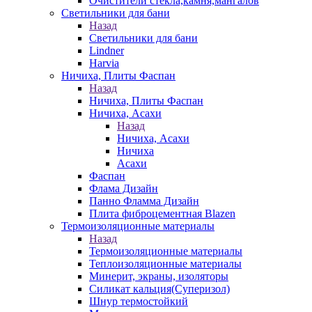
Очистители стекла,камня,мангалов
Светильники для бани
Назад
Светильники для бани
Lindner
Harvia
Ничиха, Плиты Фаспан
Назад
Ничиха, Плиты Фаспан
Ничиха, Асахи
Назад
Ничиха, Асахи
Ничиха
Асахи
Фаспан
Флама Дизайн
Панно Фламма Дизайн
Плита фиброцементная Blazen
Термоизоляционные материалы
Назад
Термоизоляционные материалы
Теплоизоляционные материалы
Минерит, экраны, изоляторы
Силикат кальция(Суперизол)
Шнур термостойкий