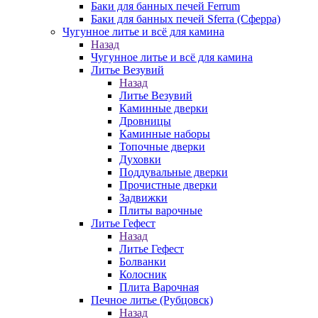
Баки для банных печей Ferrum
Баки для банных печей Sferra (Сферра)
Чугунное литье и всё для камина
Назад
Чугунное литье и всё для камина
Литье Везувий
Назад
Литье Везувий
Каминные дверки
Дровницы
Каминные наборы
Топочные дверки
Духовки
Поддувальные дверки
Прочистные дверки
Задвижки
Плиты варочные
Литье Гефест
Назад
Литье Гефест
Болванки
Колосник
Плита Варочная
Печное литье (Рубцовск)
Назад