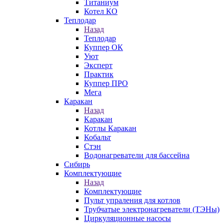
Титаниум
Котел КО
Теплодар
Назад
Теплодар
Куппер ОК
Уют
Эксперт
Практик
Куппер ПРО
Мега
Каракан
Назад
Каракан
Котлы Каракан
Кобальт
Стэн
Водонагреватели для бассейна
Сибирь
Комплектующие
Назад
Комплектующие
Пульт упраления для котлов
Трубчатые электронагреватели (ТЭНы)
Циркуляционные насосы