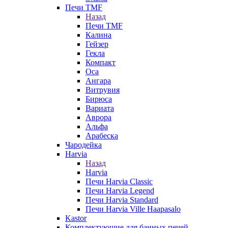
Печи TMF
Назад
Печи TMF
Калина
Гейзер
Гекла
Компакт
Оса
Ангара
Витрувия
Бирюса
Вариата
Аврора
Альфа
Арабеска
Чародейка
Harvia
Назад
Harvia
Печи Harvia Classic
Печи Harvia Legend
Печи Harvia Standard
Печи Harvia Ville Haapasalo
Kastor
Комплектующие для банных печей