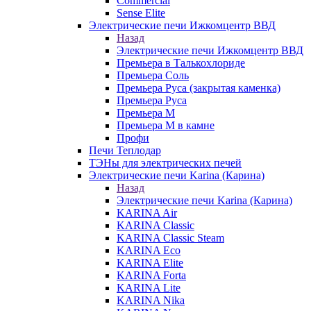
Commercial
Sense Elite
Электрические печи Ижкомцентр ВВД
Назад
Электрические печи Ижкомцентр ВВД
Премьера в Талькохлориде
Премьера Cоль
Премьера Руса (закрытая каменка)
Премьера Руса
Премьера М
Премьера М в камне
Профи
Печи Теплодар
ТЭНы для электрических печей
Электрические печи Karina (Карина)
Назад
Электрические печи Karina (Карина)
KARINA Air
KARINA Classic
KARINA Classic Steam
KARINA Eco
KARINA Elite
KARINA Forta
KARINA Lite
KARINA Nika