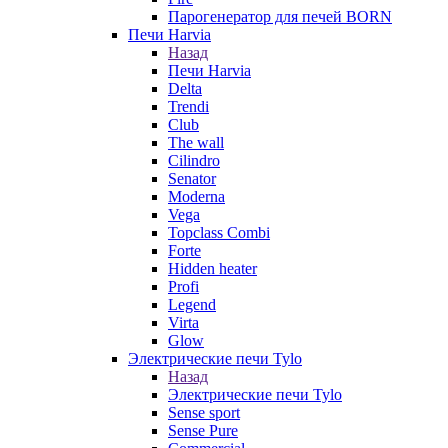
Парогенератор для печей BORN
Печи Harvia
Назад
Печи Harvia
Delta
Trendi
Club
The wall
Cilindro
Senator
Moderna
Vega
Topclass Combi
Forte
Hidden heater
Profi
Legend
Virta
Glow
Электрические печи Tylo
Назад
Электрические печи Tylo
Sense sport
Sense Pure