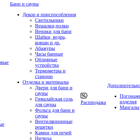
Бани и сауны
Декор и приспособления
Светильники
Вешалки,полки
Веники для бани
Шайки, ведра,
ковши и др.
Абажуры
Часы банные
Обливные
овые
устройства
Термометры и
станции
Отделка и материалы
Дополнительн
Двери для бани и
сауны
Погонаж
Гималайская соль
изделия
Распродажа
для сауны
Мангалы
Фольга для бани и
сауны
ы
Вентиляционные
ые
решетки
Камни для печей
Ничиха