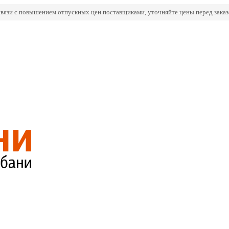
связи с повышением отпускных цен поставщиками, уточняйте цены перед заказ