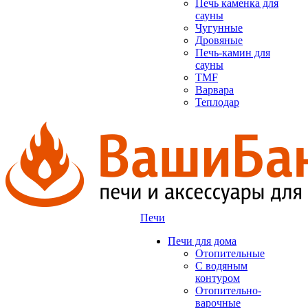
Печь каменка для
сауны
Чугунные
Дровяные
Печь-камин для
сауны
TMF
Варвара
Теплодар
Печи
Печи для дома
Отопительные
C водяным
контуром
Отопительно-
варочные