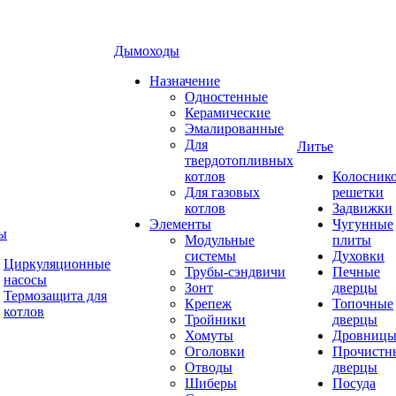
Дымоходы
Назначение
Одностенные
Керамические
Эмалированные
Для
Литье
твердотопливных
котлов
Колосник
Для газовых
решетки
котлов
Задвижки
Элементы
Чугунные
ы
Модульные
плиты
системы
Духовки
Циркуляционные
Трубы-сэндвичи
Печные
насосы
Зонт
дверцы
Термозащита для
Крепеж
Топочные
котлов
Тройники
дверцы
Хомуты
Дровниц
Оголовки
Прочистн
Отводы
дверцы
Шиберы
Посуда