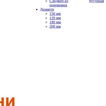
Сэндвич из
чугунная
оцинковки
Диаметр
150 мм
120 мм
180 мм
200 мм