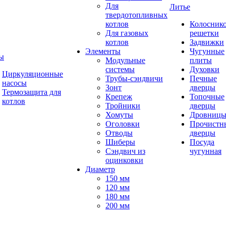
Для
Литье
твердотопливных
котлов
Колосник
Для газовых
решетки
котлов
Задвижки
Элементы
Чугунные
ы
Модульные
плиты
системы
Духовки
Циркуляционные
Трубы-сэндвичи
Печные
насосы
Зонт
дверцы
Термозащита для
Крепеж
Топочные
котлов
Тройники
дверцы
Хомуты
Дровниц
Оголовки
Прочистн
Отводы
дверцы
Шиберы
Посуда
Сэндвич из
чугунная
оцинковки
Диаметр
150 мм
120 мм
180 мм
200 мм