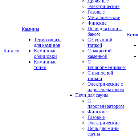
Дровяные
Электрические
Газовые
Металлические
Финские
Печи для бани с
Камины
баком
Котл
Термозащита
С чугунной
для каминов
топкой
Каталог
Каминные
С закрытой
облицовки
каменкой
Каминные
С
топки
теплообменником
С выносной
топкой
Электрические с
парогенератором
Печи для сауны
С
парогенератором
Финские
Газовые
Электрические
Печь для мини
сауны