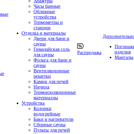
Абажуры
Часы банные
Обливные
овые
устройства
Термометры и
станции
Отделка и материалы
Дополнительн
Двери для бани и
сауны
Погонаж
Гималайская соль
изделия
Распродажа
для сауны
Мангалы
Фольга для бани и
сауны
ы
Вентиляционные
ые
решетки
Камни для печей
Ничиха
Термоизоляционные
материаллы
Устройства
Колонки
водогрейные
Баки и нагреватели
Сборные сауны
Пульты для печей