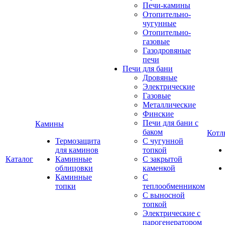
Печи-камины
Отопительно-
чугунные
Отопительно-
газовые
Газодровяные
печи
Печи для бани
Дровяные
Электрические
Газовые
Металлические
Финские
Печи для бани с
Камины
баком
Котл
Термозащита
С чугунной
для каминов
топкой
Каталог
Каминные
С закрытой
облицовки
каменкой
Каминные
С
топки
теплообменником
С выносной
топкой
Электрические с
парогенератором