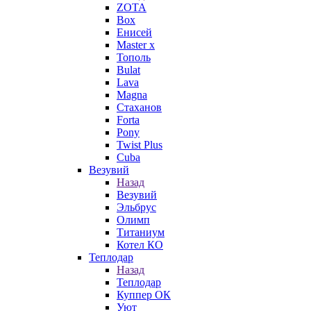
ZOTA
Box
Енисей
Master x
Тополь
Bulat
Lava
Magna
Стаханов
Forta
Pony
Twist Plus
Cuba
Везувий
Назад
Везувий
Эльбрус
Олимп
Титаниум
Котел КО
Теплодар
Назад
Теплодар
Куппер ОК
Уют