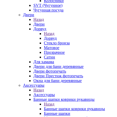
Колосники
SVT (Чугунное)
Чугунная посуда
Двери
Назад
Двери
Дорвуд
Назад
Дорвуд
Стекло бронза
Матовое
Прозрачное
Сатин
Для хамама
Двери для бани деревянные
Двери фотопечать
Двери Престиж фотопечать
Окна для бани деревянные
Аксессуары
Назад
Аксессуары
Банные шапки коврики рукавицы
Назад
Банные шапки коврики рукавицы
Банные шапки