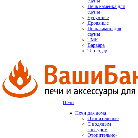
сауны
Печь каменка для
сауны
Чугунные
Дровяные
Печь-камин для
сауны
TMF
Варвара
Теплодар
Печи
Печи для дома
Отопительные
C водяным
контуром
Отопительно-