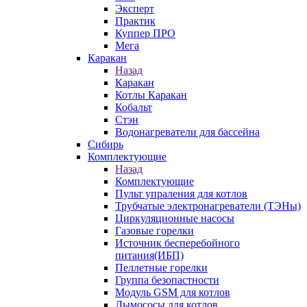
Эксперт
Практик
Куппер ПРО
Мега
Каракан
Назад
Каракан
Котлы Каракан
Кобальт
Стэн
Водонагреватели для бассейна
Сибирь
Комплектующие
Назад
Комплектующие
Пульт упраления для котлов
Трубчатые электронагреватели (ТЭНы)
Циркуляционные насосы
Газовые горелки
Источник бесперебойного
питания(ИБП)
Пеллетные горелки
Группа безопастности
Модуль GSM для котлов
Дымососы для котлов