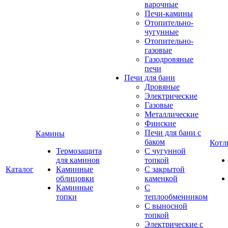
варочные
Печи-камины
Отопительно-
чугунные
Отопительно-
газовые
Газодровяные
печи
Печи для бани
Дровяные
Электрические
Газовые
Металлические
Финские
Печи для бани с
Камины
баком
Котл
Термозащита
С чугунной
для каминов
топкой
Каталог
Каминные
С закрытой
облицовки
каменкой
Каминные
С
топки
теплообменником
С выносной
топкой
Электрические с