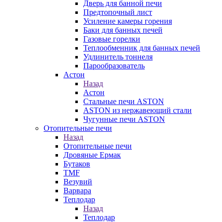
Дверь для банной печи
Предтопочный лист
Усиление камеры горения
Баки для банных печей
Газовые горелки
Теплообменник для банных печей
Удлинитель тоннеля
Парообразователь
Астон
Назад
Астон
Стальные печи ASTON
ASTON из нержавеющий стали
Чугунные печи ASTON
Отопительные печи
Назад
Отопительные печи
Дровяные Ермак
Бутаков
TMF
Везувий
Варвара
Теплодар
Назад
Теплодар