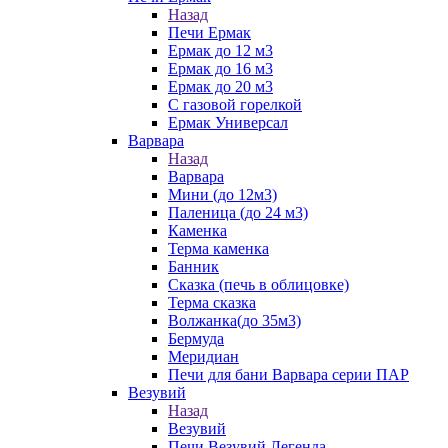
Назад
Печи Ермак
Ермак до 12 м3
Ермак до 16 м3
Ермак до 20 м3
С газовой горелкой
Ермак Универсал
Варвара
Назад
Варвара
Мини (до 12м3)
Паленица (до 24 м3)
Каменка
Терма каменка
Банник
Сказка (печь в облицовке)
Терма сказка
Волжанка(до 35м3)
Бермуда
Меридиан
Печи для бани Варвара серии ПАР
Везувий
Назад
Везувий
Печи Везувий Легенда