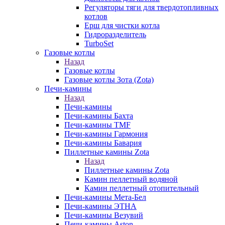
Регуляторы тяги для твердотопливных
котлов
Ерш для чистки котла
Гидроразделитель
TurboSet
Газовые котлы
Назад
Газовые котлы
Газовые котлы Зота (Zota)
Печи-камины
Назад
Печи-камины
Печи-камины Бахта
Печи-камины TMF
Печи-камины Гармония
Печи-камины Бавария
Пиллетные камины Zota
Назад
Пиллетные камины Zota
Камин пеллетный водяной
Камин пеллетный отопительный
Печи-камины Мета-Бел
Печи-камины ЭТНА
Печи-камины Везувий
Печи-камины Aston