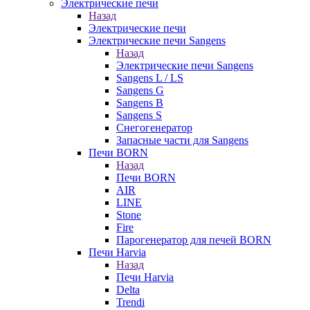
Электрические печи
Назад
Электрические печи
Электрические печи Sangens
Назад
Электрические печи Sangens
Sangens L / LS
Sangens G
Sangens B
Sangens S
Снегогенератор
Запасные части для Sangens
Печи BORN
Назад
Печи BORN
AIR
LINE
Stone
Fire
Парогенератор для печей BORN
Печи Harvia
Назад
Печи Harvia
Delta
Trendi