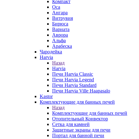
Компакт
Оса
Ангара
Витрувия
Бирюса
Вариата
Аврора
Альфа
Арабеска
Чародейка
Harvia
Назад
Harvia
Печи Harvia Classic
Печи Harvia Legend
Печи Harvia Standard
Печи Harvia Ville Haapasalo
Kastor
Комплектующие для банных печей
Назад
Комплектующие для банных печей
Отопительный Конвектор
Сетка для камней
Защитные экраны для печи
Портал для банной печи