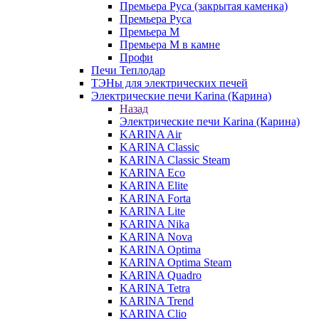
Премьера Руса (закрытая каменка)
Премьера Руса
Премьера М
Премьера М в камне
Профи
Печи Теплодар
ТЭНы для электрических печей
Электрические печи Karina (Карина)
Назад
Электрические печи Karina (Карина)
KARINA Air
KARINA Classic
KARINA Classic Steam
KARINA Eco
KARINA Elite
KARINA Forta
KARINA Lite
KARINA Nika
KARINA Nova
KARINA Optima
KARINA Optima Steam
KARINA Quadro
KARINA Tetra
KARINA Trend
KARINA Clio