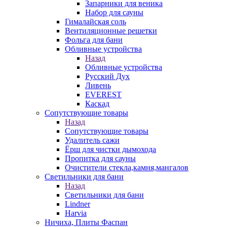
Запарники для веника
Набор для сауны
Гималайская соль
Вентиляционные решетки
Фольга для бани
Обливные устройства
Назад
Обливные устройства
Русский Дух
Ливень
EVEREST
Каскад
Сопутствующие товары
Назад
Сопутствующие товары
Удалитель сажи
Ёрш для чистки дымохода
Пропитка для сауны
Очистители стекла,камня,мангалов
Светильники для бани
Назад
Светильники для бани
Lindner
Harvia
Ничиха, Плиты Фаспан