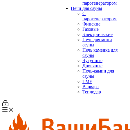
парогенератором
Печи для сауны
С
парогенератором
Финские
Газовые
Электрические
Печь для мини
сауны
Печь каменка для
сауны
Чугунные
Дровяные
Печь-камин для
сауны
TMF
Варвара
Теплодар