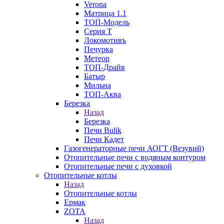
Verona
Матрица 1.1
ТОП-Модель
Серия Т
Локомотивъ
Печурка
Метеор
ТОП-Драйв
Батыр
Мильна
ТОП-Аква
Березка
Назад
Березка
Печи Bulik
Печи Кадет
Газогенераторные печи АОГТ (Везувий)
Отопительные печи с водяным контуром
Отопительные печи с духовкой
Отопительные котлы
Назад
Отопительные котлы
Ермак
ZOTA
Назад