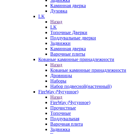
Задвижка
Каминная дверка
Духовка
LK
Назад
LK
Топочные Дверки
Поддувальные дверки
Задвижки
Каминная дверка
Варочные плиты
Кованые каминные принадлежности
Назад
Кованые каминные принадлежности
Дровницы
Наборы
Набор подвесной(настенный)
FireWay (Чугунное)
Назад
FireWay (Чугунное)
Прочистные
Топочные
Поддувальная
Варочная плита
Задвижка