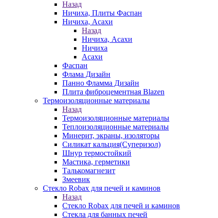
Назад
Ничиха, Плиты Фаспан
Ничиха, Асахи
Назад
Ничиха, Асахи
Ничиха
Асахи
Фаспан
Флама Дизайн
Панно Фламма Дизайн
Плита фиброцементная Blazen
Термоизоляционные материалы
Назад
Термоизоляционные материалы
Теплоизоляционные материалы
Минерит, экраны, изоляторы
Силикат кальция(Суперизол)
Шнур термостойкий
Мастика, герметики
Талькомагнезит
Змеевик
Стекло Robax для печей и каминов
Назад
Стекло Robax для печей и каминов
Стекла для банных печей