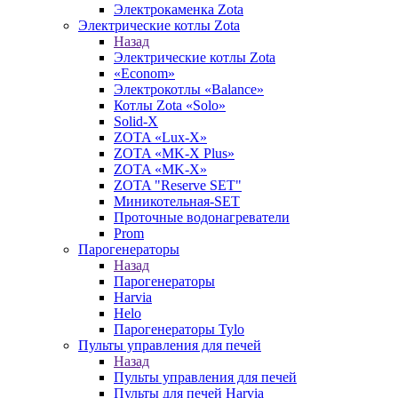
Электрокаменка Zota
Электрические котлы Zota
Назад
Электрические котлы Zota
«Econom»
Электрокотлы «Balance»
Котлы Zota «Solo»
Solid-X
ZOTA «Lux-X»
ZOTA «MK-X Plus»
ZOTA «MK-X»
ZOTA "Reserve SET"
Миникотельная-SET
Проточные водонагреватели
Prom
Парогенераторы
Назад
Парогенераторы
Harvia
Helo
Парогенераторы Tylo
Пульты управления для печей
Назад
Пульты управления для печей
Пульты для печей Harvia