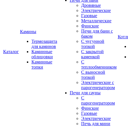
Печи для бани
Дровяные
Электрические
Газовые
Металлические
Финские
Печи для бани с
Камины
баком
Котл
Термозащита
С чугунной
для каминов
топкой
Каталог
Каминные
С закрытой
облицовки
каменкой
Каминные
С
топки
теплообменником
С выносной
топкой
Электрические с
парогенератором
Печи для сауны
С
парогенератором
Финские
Газовые
Электрические
Печь для мини