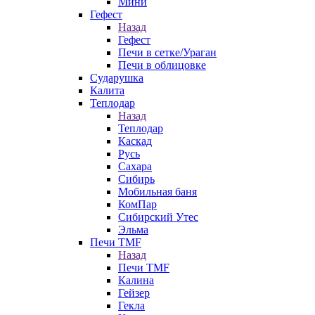
Мини
Гефест
Назад
Гефест
Печи в сетке/Ураган
Печи в облицовке
Сударушка
Калита
Теплодар
Назад
Теплодар
Каскад
Русь
Сахара
Сибирь
Мобильная баня
КомПар
Сибирский Утес
Эльма
Печи TMF
Назад
Печи TMF
Калина
Гейзер
Гекла