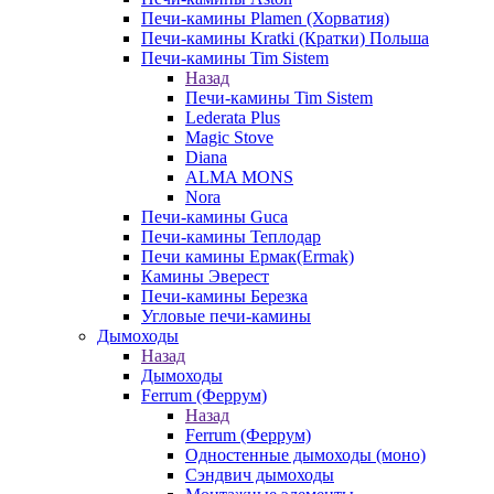
Печи-камины Plamen (Хорватия)
Печи-камины Kratki (Кратки) Польша
Печи-камины Tim Sistem
Назад
Печи-камины Tim Sistem
Lederata Plus
Magic Stove
Diana
ALMA MONS
Nora
Печи-камины Guca
Печи-камины Теплодар
Печи камины Ермак(Ermak)
Камины Эверест
Печи-камины Березка
Угловые печи-камины
Дымоходы
Назад
Дымоходы
Ferrum (Феррум)
Назад
Ferrum (Феррум)
Одностенные дымоходы (моно)
Сэндвич дымоходы