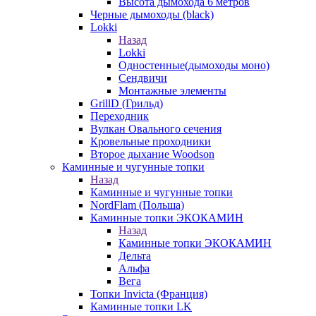
Высота дымохода 6 метров
Черные дымоходы (black)
Lokki
Назад
Lokki
Одностенные(дымоходы моно)
Сендвичи
Монтажные элементы
GrillD (Грильд)
Переходник
Вулкан Овального сечения
Кровельные проходники
Второе дыхание Woodson
Каминные и чугунные топки
Назад
Каминные и чугунные топки
NordFlam (Польша)
Каминные топки ЭКОКАМИН
Назад
Каминные топки ЭКОКАМИН
Дельта
Альфа
Вега
Топки Invicta (Франция)
Каминные топки LK