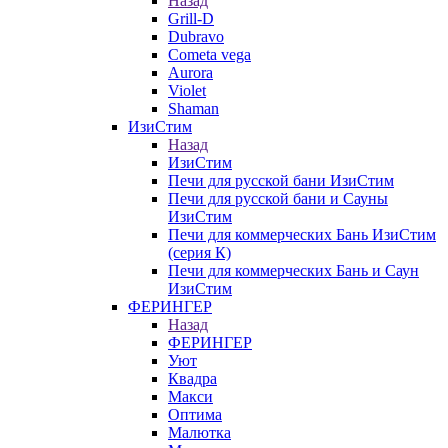
Назад
Grill-D
Dubravo
Cometa vega
Aurora
Violet
Shaman
ИзиСтим
Назад
ИзиСтим
Печи для русской бани ИзиСтим
Печи для русской бани и Сауны
ИзиСтим
Печи для коммерческих Бань ИзиСтим
(серия К)
Печи для коммерческих Бань и Саун
ИзиСтим
ФЕРИНГЕР
Назад
ФЕРИНГЕР
Уют
Квадра
Макси
Оптима
Малютка