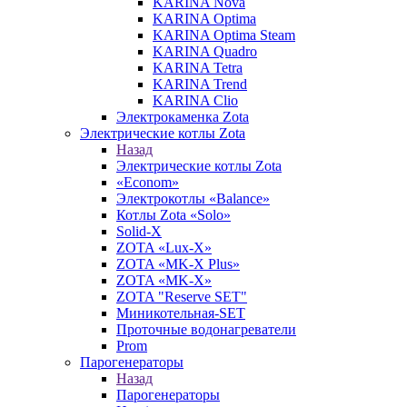
KARINA Nova
KARINA Optima
KARINA Optima Steam
KARINA Quadro
KARINA Tetra
KARINA Trend
KARINA Clio
Электрокаменка Zota
Электрические котлы Zota
Назад
Электрические котлы Zota
«Econom»
Электрокотлы «Balance»
Котлы Zota «Solo»
Solid-X
ZOTA «Lux-X»
ZOTA «MK-X Plus»
ZOTA «MK-X»
ZOTA "Reserve SET"
Миникотельная-SET
Проточные водонагреватели
Prom
Парогенераторы
Назад
Парогенераторы