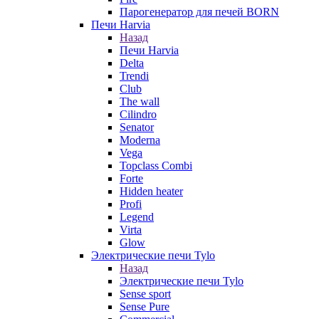
Парогенератор для печей BORN
Печи Harvia
Назад
Печи Harvia
Delta
Trendi
Club
The wall
Cilindro
Senator
Moderna
Vega
Topclass Combi
Forte
Hidden heater
Profi
Legend
Virta
Glow
Электрические печи Tylo
Назад
Электрические печи Tylo
Sense sport
Sense Pure