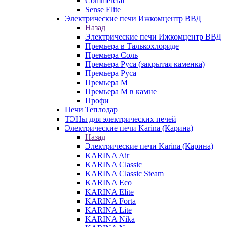
Commercial
Sense Elite
Электрические печи Ижкомцентр ВВД
Назад
Электрические печи Ижкомцентр ВВД
Премьера в Талькохлориде
Премьера Cоль
Премьера Руса (закрытая каменка)
Премьера Руса
Премьера М
Премьера М в камне
Профи
Печи Теплодар
ТЭНы для электрических печей
Электрические печи Karina (Карина)
Назад
Электрические печи Karina (Карина)
KARINA Air
KARINA Classic
KARINA Classic Steam
KARINA Eco
KARINA Elite
KARINA Forta
KARINA Lite
KARINA Nika