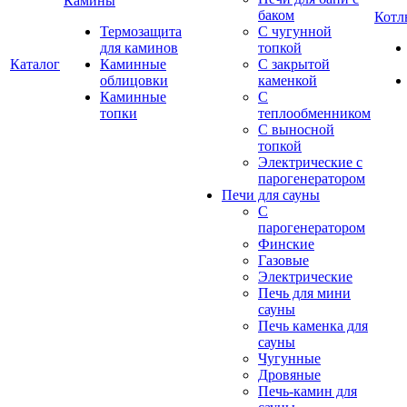
Камины
баком
Котл
Термозащита
С чугунной
для каминов
топкой
Каталог
Каминные
С закрытой
облицовки
каменкой
Каминные
С
топки
теплообменником
С выносной
топкой
Электрические с
парогенератором
Печи для сауны
С
парогенератором
Финские
Газовые
Электрические
Печь для мини
сауны
Печь каменка для
сауны
Чугунные
Дровяные
Печь-камин для