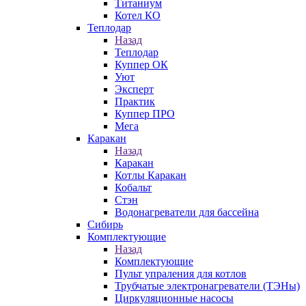
Титаниум
Котел КО
Теплодар
Назад
Теплодар
Куппер ОК
Уют
Эксперт
Практик
Куппер ПРО
Мега
Каракан
Назад
Каракан
Котлы Каракан
Кобальт
Стэн
Водонагреватели для бассейна
Сибирь
Комплектующие
Назад
Комплектующие
Пульт упраления для котлов
Трубчатые электронагреватели (ТЭНы)
Циркуляционные насосы