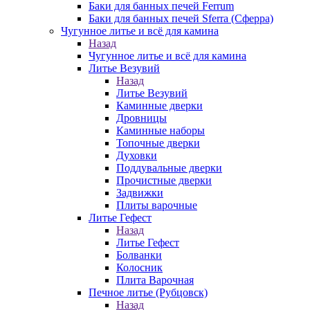
Баки для банных печей Ferrum
Баки для банных печей Sferra (Сферра)
Чугунное литье и всё для камина
Назад
Чугунное литье и всё для камина
Литье Везувий
Назад
Литье Везувий
Каминные дверки
Дровницы
Каминные наборы
Топочные дверки
Духовки
Поддувальные дверки
Прочистные дверки
Задвижки
Плиты варочные
Литье Гефест
Назад
Литье Гефест
Болванки
Колосник
Плита Варочная
Печное литье (Рубцовск)
Назад