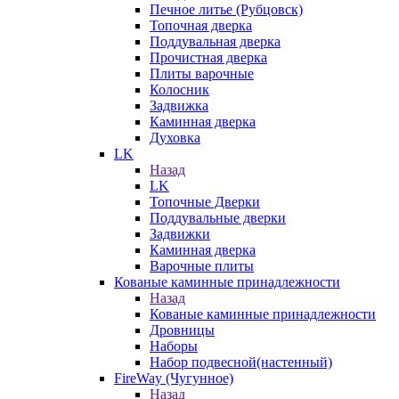
Печное литье (Рубцовск)
Топочная дверка
Поддувальная дверка
Прочистная дверка
Плиты варочные
Колосник
Задвижка
Каминная дверка
Духовка
LK
Назад
LK
Топочные Дверки
Поддувальные дверки
Задвижки
Каминная дверка
Варочные плиты
Кованые каминные принадлежности
Назад
Кованые каминные принадлежности
Дровницы
Наборы
Набор подвесной(настенный)
FireWay (Чугунное)
Назад