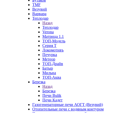
Бутаков
TMF
Везувий
Варвара
Теплодар
Назад
Теплодар
Verona
Матрица 1.1
ТОП-Модель
Серия Т
Локомотивъ
Печурка
Метеор
ТОП-Драйв
Батыр
Мильна
ТОП-Аква
Березка
Назад
Березка
Печи Bulik
Печи Кадет
Газогенераторные печи АОГТ (Везувий)
Отопительные печи с водяным контуром