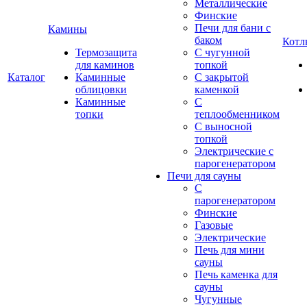
Металлические
Финские
Печи для бани с
Камины
баком
Котл
Термозащита
С чугунной
для каминов
топкой
Каталог
Каминные
С закрытой
облицовки
каменкой
Каминные
С
топки
теплообменником
С выносной
топкой
Электрические с
парогенератором
Печи для сауны
С
парогенератором
Финские
Газовые
Электрические
Печь для мини
сауны
Печь каменка для
сауны
Чугунные