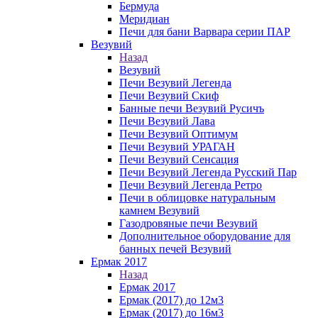
Бермуда
Меридиан
Печи для бани Варвара серии ПАР
Везувий
Назад
Везувий
Печи Везувий Легенда
Печи Везувий Скиф
Банные печи Везувий Русичъ
Печи Везувий Лава
Печи Везувий Оптимум
Печи Везувий УРАГАН
Печи Везувий Сенсация
Печи Везувий Легенда Русский Пар
Печи Везувий Легенда Ретро
Печи в облицовке натуральным
камнем Везувий
Газодровяные печи Везувий
Дополнительное оборудование для
банных печей Везувий
Ермак 2017
Назад
Ермак 2017
Ермак (2017) до 12м3
Ермак (2017) до 16м3