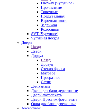
FireWay (Чугунное)
Прочистные
Топочные
Поддувальная
Варочная плита
Задвижка
Колосники
SVT (Чугунное)
Чугунная посуда
Двери
Назад
Двери
Дорвуд
Назад
Дорвуд
Стекло бронза
Матовое
Прозрачное
Сатин
Для хамама
Двери для бани деревянные
Двери фотопечать
Двери Престиж фотопечать
Окна для бани деревянные
Аксессуары