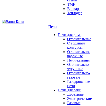
сауны
TMF
Варвара
Теплодар
Печи
Печи для дома
Отопительные
C водяным
контуром
Отопительно-
варочные
Печи-камины
Отопительно-
чугунные
Отопительно-
газовые
Газодровяные
печи
Печи для бани
Дровяные
Электрические
Газовые