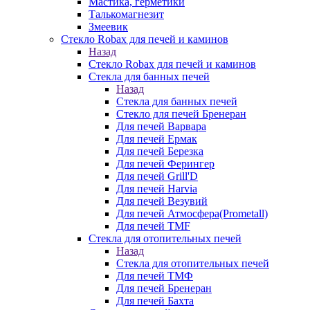
Мастика, герметики
Талькомагнезит
Змеевик
Стекло Robax для печей и каминов
Назад
Стекло Robax для печей и каминов
Стекла для банных печей
Назад
Стекла для банных печей
Стекло для печей Бренеран
Для печей Варвара
Для печей Ермак
Для печей Березка
Для печей Ферингер
Для печей Grill'D
Для печей Harvia
Для печей Везувий
Для печей Атмосфера(Prometall)
Для печей TMF
Стекла для отопительных печей
Назад
Стекла для отопительных печей
Для печей ТМФ
Для печей Бренеран
Для печей Бахта