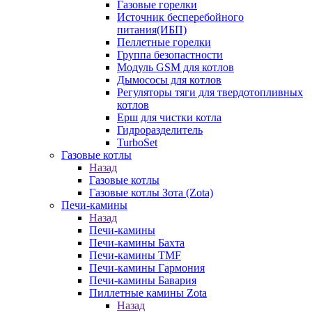
Газовые горелки
Источник бесперебойного
питания(ИБП)
Пеллетные горелки
Группа безопастности
Модуль GSM для котлов
Дымососы для котлов
Регуляторы тяги для твердотопливных
котлов
Ерш для чистки котла
Гидроразделитель
TurboSet
Газовые котлы
Назад
Газовые котлы
Газовые котлы Зота (Zota)
Печи-камины
Назад
Печи-камины
Печи-камины Бахта
Печи-камины TMF
Печи-камины Гармония
Печи-камины Бавария
Пиллетные камины Zota
Назад