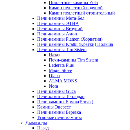
Пиллетные камины Zota
Камин пеллетный водяной
Камин пеллетный отопительный
Печи-камины Мета-Бел
Печи-камины ЭТНА
Печи-камины Везувий
Печи-камины Aston
Печи-камины Plamen (Хорватия)
Печи-камины Kratki (Кратки) Польша
Печи-камины Tim Sistem
Назад
Печи-камины Tim Sistem
Lederata Plus
Magic Stove
Diana
ALMA MONS
Nora
Печи-камины Guca
Печи-камины Теплодар
Печи камины Ермак(Ermak)
Камины Эверест
Печи-камины Березка
Угловые печи-камины
Дымоходы
Назад