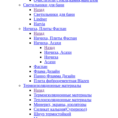
Очистители стекла,камня,мангалов
Светильники для бани
Назад
Светильники для бани
Lindner
Harvia
Ничиха, Плиты Фаспан
Назад
Ничиха, Плиты Фаспан
Ничиха, Асахи
Назад
Ничиха, Асахи
Ничиха
Асахи
Фаспан
Флама Дизайн
Панно Фламма Дизайн
Плита фиброцементная Blazen
Термоизоляционные материалы
Назад
Термоизоляционные материалы
Теплоизоляционные материалы
Минерит, экраны, изоляторы
Силикат кальция(Суперизол)
Шнур термостойкий