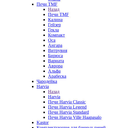
Печи TMF
Назад
Печи TMF
Калина
Гейзер
Гекла
Компакт
Оса
Ангара
Витрувия
Бирюса
Вариата
Аврора
Альфа
Арабеска
Чародейка
Harvia
Назад
Harvia
Печи Harvia Classic
Печи Harvia Legend
Печи Harvia Standard
Печи Harvia Ville Haapasalo
Kastor
Комплектующие для банных печей