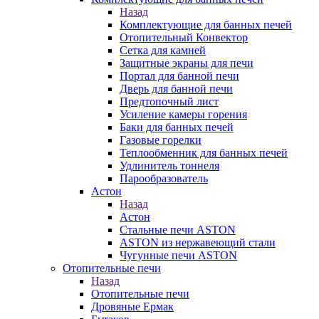
Назад
Комплектующие для банных печей
Отопительный Конвектор
Сетка для камней
Защитные экраны для печи
Портал для банной печи
Дверь для банной печи
Предтопочный лист
Усиление камеры горения
Баки для банных печей
Газовые горелки
Теплообменник для банных печей
Удлинитель тоннеля
Парообразователь
Астон
Назад
Астон
Стальные печи ASTON
ASTON из нержавеющий стали
Чугунные печи ASTON
Отопительные печи
Назад
Отопительные печи
Дровяные Ермак