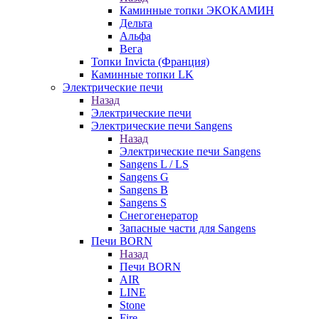
Каминные топки ЭКОКАМИН
Дельта
Альфа
Вега
Топки Invicta (Франция)
Каминные топки LK
Электрические печи
Назад
Электрические печи
Электрические печи Sangens
Назад
Электрические печи Sangens
Sangens L / LS
Sangens G
Sangens B
Sangens S
Снегогенератор
Запасные части для Sangens
Печи BORN
Назад
Печи BORN
AIR
LINE
Stone
Fire