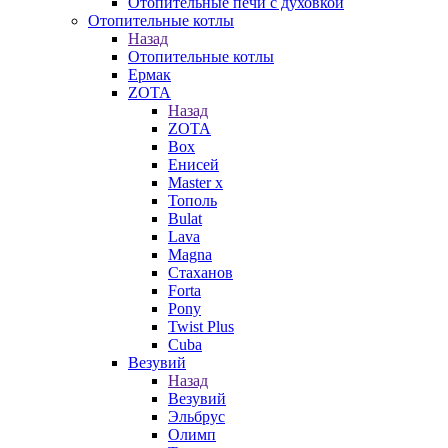
Отопительные печи с духовкой
Отопительные котлы
Назад
Отопительные котлы
Ермак
ZOTA
Назад
ZOTA
Box
Енисей
Master x
Тополь
Bulat
Lava
Magna
Стаханов
Forta
Pony
Twist Plus
Cuba
Везувий
Назад
Везувий
Эльбрус
Олимп