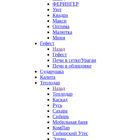
ФЕРИНГЕР
Уют
Квадра
Макси
Оптима
Малютка
Мини
Гефест
Назад
Гефест
Печи в сетке/Ураган
Печи в облицовке
Сударушка
Калита
Теплодар
Назад
Теплодар
Каскад
Русь
Сахара
Сибирь
Мобильная баня
КомПар
Сибирский Утес
Эльма