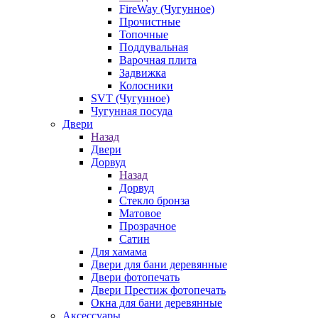
FireWay (Чугунное)
Прочистные
Топочные
Поддувальная
Варочная плита
Задвижка
Колосники
SVT (Чугунное)
Чугунная посуда
Двери
Назад
Двери
Дорвуд
Назад
Дорвуд
Стекло бронза
Матовое
Прозрачное
Сатин
Для хамама
Двери для бани деревянные
Двери фотопечать
Двери Престиж фотопечать
Окна для бани деревянные
Аксессуары