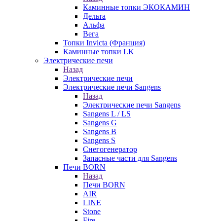
Каминные топки ЭКОКАМИН
Дельта
Альфа
Вега
Топки Invicta (Франция)
Каминные топки LK
Электрические печи
Назад
Электрические печи
Электрические печи Sangens
Назад
Электрические печи Sangens
Sangens L / LS
Sangens G
Sangens B
Sangens S
Снегогенератор
Запасные части для Sangens
Печи BORN
Назад
Печи BORN
AIR
LINE
Stone
Fire