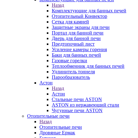
Назад
Комплектующие для банных печей
Отопительный Конвектор
Сетка для камней
Защитные экраны для печи
Портал для банной печи
Дверь для банной печи
Предтопочный лист
Усиление камеры горения
Баки для банных печей
Газовые горелки
Теплообменник для банных печей
Удлинитель тоннеля
Парообразователь
Астон
Назад
Астон
Стальные печи ASTON
ASTON из нержавеющий стали
Чугунные печи ASTON
Отопительные печи
Назад
Отопительные печи
Дровяные Ермак