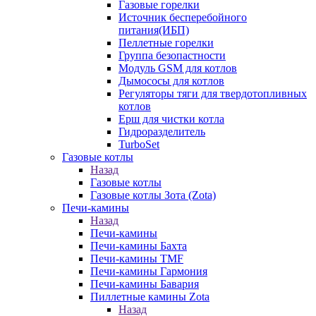
Газовые горелки
Источник бесперебойного
питания(ИБП)
Пеллетные горелки
Группа безопастности
Модуль GSM для котлов
Дымососы для котлов
Регуляторы тяги для твердотопливных
котлов
Ерш для чистки котла
Гидроразделитель
TurboSet
Газовые котлы
Назад
Газовые котлы
Газовые котлы Зота (Zota)
Печи-камины
Назад
Печи-камины
Печи-камины Бахта
Печи-камины TMF
Печи-камины Гармония
Печи-камины Бавария
Пиллетные камины Zota
Назад