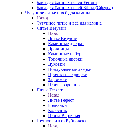
Баки для банных печей Ferrum
Баки для банных печей Sferra (Сферра)
Чугунное литье и всё для камина
Назад
Чугунное литье и всё для камина
Литье Везувий
Назад
Литье Везувий
Каминные дверки
Дровницы
Каминные наборы
Топочные дверки
Духовки
Поддувальные дверки
Прочистные дверки
Задвижки
Плиты варочные
Литье Гефест
Назад
Литье Гефест
Болванки
Колосник
Плита Варочная
Печное литье (Рубцовск)
Назад