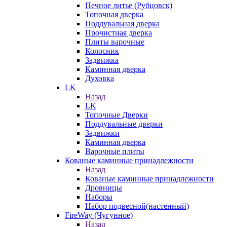
Печное литье (Рубцовск)
Топочная дверка
Поддувальная дверка
Прочистная дверка
Плиты варочные
Колосник
Задвижка
Каминная дверка
Духовка
LK
Назад
LK
Топочные Дверки
Поддувальные дверки
Задвижки
Каминная дверка
Варочные плиты
Кованые каминные принадлежности
Назад
Кованые каминные принадлежности
Дровницы
Наборы
Набор подвесной(настенный)
FireWay (Чугунное)
Назад