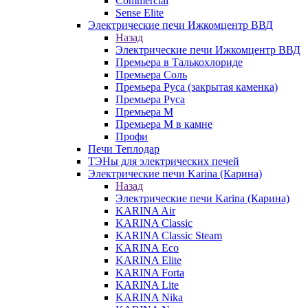
Commercial
Sense Elite
Электрические печи Ижкомцентр ВВД
Назад
Электрические печи Ижкомцентр ВВД
Премьера в Талькохлориде
Премьера Cоль
Премьера Руса (закрытая каменка)
Премьера Руса
Премьера М
Премьера М в камне
Профи
Печи Теплодар
ТЭНы для электрических печей
Электрические печи Karina (Карина)
Назад
Электрические печи Karina (Карина)
KARINA Air
KARINA Classic
KARINA Classic Steam
KARINA Eco
KARINA Elite
KARINA Forta
KARINA Lite
KARINA Nika