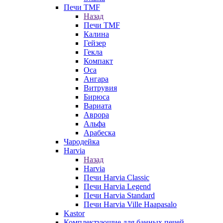
Печи TMF
Назад
Печи TMF
Калина
Гейзер
Гекла
Компакт
Оса
Ангара
Витрувия
Бирюса
Вариата
Аврора
Альфа
Арабеска
Чародейка
Harvia
Назад
Harvia
Печи Harvia Classic
Печи Harvia Legend
Печи Harvia Standard
Печи Harvia Ville Haapasalo
Kastor
Комплектующие для банных печей