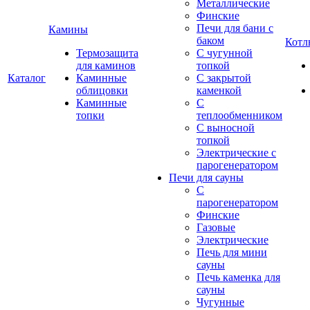
Металлические
Финские
Печи для бани с
Камины
баком
Котл
Термозащита
С чугунной
для каминов
топкой
Каталог
Каминные
С закрытой
облицовки
каменкой
Каминные
С
топки
теплообменником
С выносной
топкой
Электрические с
парогенератором
Печи для сауны
С
парогенератором
Финские
Газовые
Электрические
Печь для мини
сауны
Печь каменка для
сауны
Чугунные