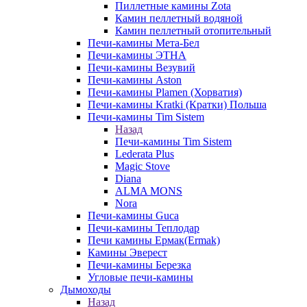
Пиллетные камины Zota
Камин пеллетный водяной
Камин пеллетный отопительный
Печи-камины Мета-Бел
Печи-камины ЭТНА
Печи-камины Везувий
Печи-камины Aston
Печи-камины Plamen (Хорватия)
Печи-камины Kratki (Кратки) Польша
Печи-камины Tim Sistem
Назад
Печи-камины Tim Sistem
Lederata Plus
Magic Stove
Diana
ALMA MONS
Nora
Печи-камины Guca
Печи-камины Теплодар
Печи камины Ермак(Ermak)
Камины Эверест
Печи-камины Березка
Угловые печи-камины
Дымоходы
Назад