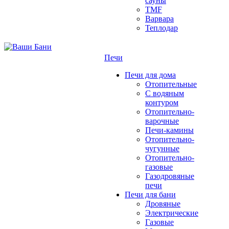
сауны
TMF
Варвара
Теплодар
Печи
Печи для дома
Отопительные
C водяным
контуром
Отопительно-
варочные
Печи-камины
Отопительно-
чугунные
Отопительно-
газовые
Газодровяные
печи
Печи для бани
Дровяные
Электрические
Газовые