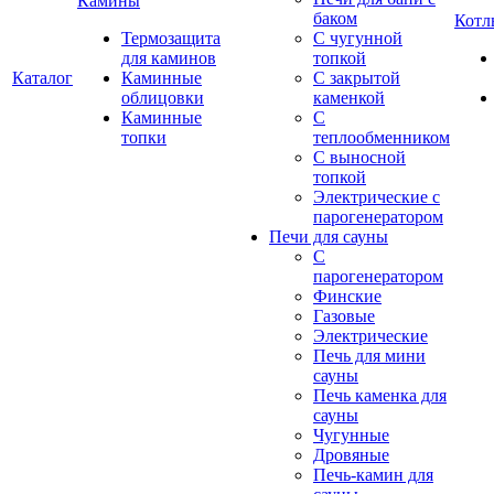
Камины
баком
Котл
Термозащита
С чугунной
для каминов
топкой
Каталог
Каминные
С закрытой
облицовки
каменкой
Каминные
С
топки
теплообменником
С выносной
топкой
Электрические с
парогенератором
Печи для сауны
С
парогенератором
Финские
Газовые
Электрические
Печь для мини
сауны
Печь каменка для
сауны
Чугунные
Дровяные
Печь-камин для