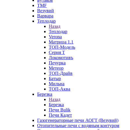
Бутаков
TMF
Везувий
Варвара
Теплодар
Назад
Теплодар
Verona
Матрица 1.1
ТОП-Модель
Серия Т
Локомотивъ
Печурка
Метеор
ТОП-Драйв
Батыр
Мильна
ТОП-Аква
Березка
Назад
Березка
Печи Bulik
Печи Кадет
Газогенераторные печи АОГТ (Везувий)
Отопительные печи с водяным контуром