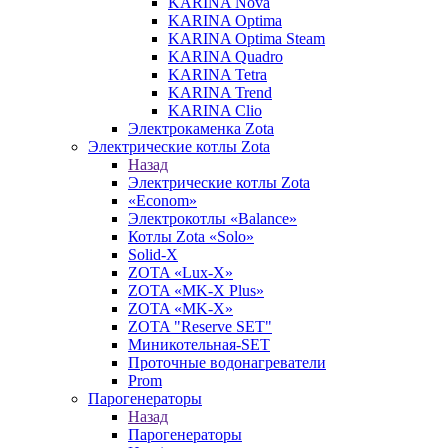
KARINA Nova
KARINA Optima
KARINA Optima Steam
KARINA Quadro
KARINA Tetra
KARINA Trend
KARINA Clio
Электрокаменка Zota
Электрические котлы Zota
Назад
Электрические котлы Zota
«Econom»
Электрокотлы «Balance»
Котлы Zota «Solo»
Solid-X
ZOTA «Lux-X»
ZOTA «MK-X Plus»
ZOTA «MK-X»
ZOTA "Reserve SET"
Миникотельная-SET
Проточные водонагреватели
Prom
Парогенераторы
Назад
Парогенераторы