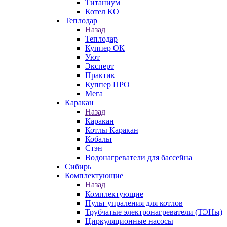
Титаниум
Котел КО
Теплодар
Назад
Теплодар
Куппер ОК
Уют
Эксперт
Практик
Куппер ПРО
Мега
Каракан
Назад
Каракан
Котлы Каракан
Кобальт
Стэн
Водонагреватели для бассейна
Сибирь
Комплектующие
Назад
Комплектующие
Пульт упраления для котлов
Трубчатые электронагреватели (ТЭНы)
Циркуляционные насосы