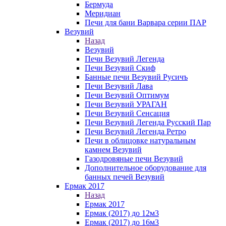
Бермуда
Меридиан
Печи для бани Варвара серии ПАР
Везувий
Назад
Везувий
Печи Везувий Легенда
Печи Везувий Скиф
Банные печи Везувий Русичъ
Печи Везувий Лава
Печи Везувий Оптимум
Печи Везувий УРАГАН
Печи Везувий Сенсация
Печи Везувий Легенда Русский Пар
Печи Везувий Легенда Ретро
Печи в облицовке натуральным
камнем Везувий
Газодровяные печи Везувий
Дополнительное оборудование для
банных печей Везувий
Ермак 2017
Назад
Ермак 2017
Ермак (2017) до 12м3
Ермак (2017) до 16м3