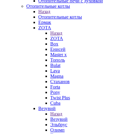
Отопительные печи с духовкой
Отопительные котлы
Назад
Отопительные котлы
Ермак
ZOTA
Назад
ZOTA
Box
Енисей
Master x
Тополь
Bulat
Lava
Magna
Стаханов
Forta
Pony
Twist Plus
Cuba
Везувий
Назад
Везувий
Эльбрус
Олимп