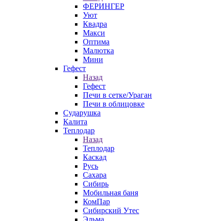
ФЕРИНГЕР
Уют
Квадра
Макси
Оптима
Малютка
Мини
Гефест
Назад
Гефест
Печи в сетке/Ураган
Печи в облицовке
Сударушка
Калита
Теплодар
Назад
Теплодар
Каскад
Русь
Сахара
Сибирь
Мобильная баня
КомПар
Сибирский Утес
Эльма