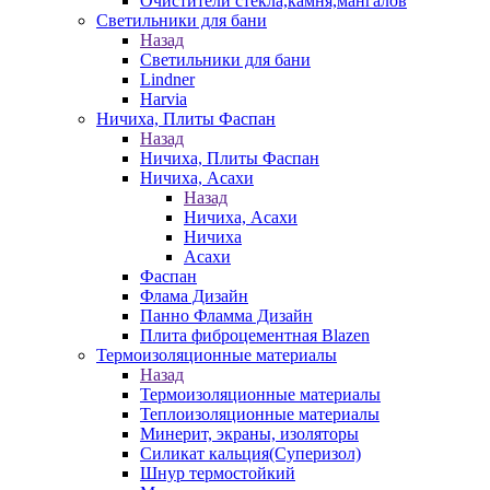
Очистители стекла,камня,мангалов
Светильники для бани
Назад
Светильники для бани
Lindner
Harvia
Ничиха, Плиты Фаспан
Назад
Ничиха, Плиты Фаспан
Ничиха, Асахи
Назад
Ничиха, Асахи
Ничиха
Асахи
Фаспан
Флама Дизайн
Панно Фламма Дизайн
Плита фиброцементная Blazen
Термоизоляционные материалы
Назад
Термоизоляционные материалы
Теплоизоляционные материалы
Минерит, экраны, изоляторы
Силикат кальция(Суперизол)
Шнур термостойкий