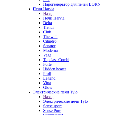
Парогенератор для печей BORN
Печи Harvia
Назад
Печи Harvia
Delta
Trendi
Club
The wall
Cilindro
Senator
Moderna
Vega
Topclass Combi
Forte
Hidden heater
Profi
Legend
Virta
Glow
Электрические печи Tylo
Назад
Электрические печи Tylo
Sense sport
Sense Pure