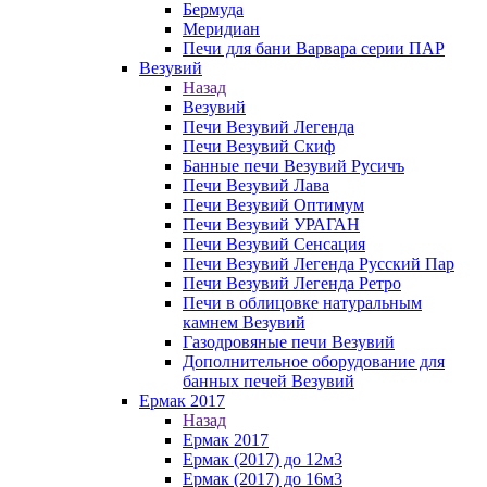
Бермуда
Меридиан
Печи для бани Варвара серии ПАР
Везувий
Назад
Везувий
Печи Везувий Легенда
Печи Везувий Скиф
Банные печи Везувий Русичъ
Печи Везувий Лава
Печи Везувий Оптимум
Печи Везувий УРАГАН
Печи Везувий Сенсация
Печи Везувий Легенда Русский Пар
Печи Везувий Легенда Ретро
Печи в облицовке натуральным
камнем Везувий
Газодровяные печи Везувий
Дополнительное оборудование для
банных печей Везувий
Ермак 2017
Назад
Ермак 2017
Ермак (2017) до 12м3
Ермак (2017) до 16м3