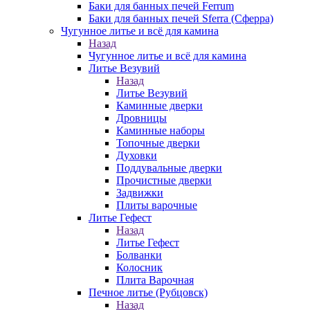
Баки для банных печей Ferrum
Баки для банных печей Sferra (Сферра)
Чугунное литье и всё для камина
Назад
Чугунное литье и всё для камина
Литье Везувий
Назад
Литье Везувий
Каминные дверки
Дровницы
Каминные наборы
Топочные дверки
Духовки
Поддувальные дверки
Прочистные дверки
Задвижки
Плиты варочные
Литье Гефест
Назад
Литье Гефест
Болванки
Колосник
Плита Варочная
Печное литье (Рубцовск)
Назад