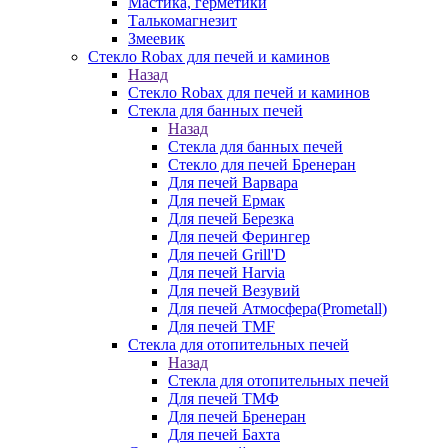
Мастика, герметики
Талькомагнезит
Змеевик
Стекло Robax для печей и каминов
Назад
Стекло Robax для печей и каминов
Стекла для банных печей
Назад
Стекла для банных печей
Стекло для печей Бренеран
Для печей Варвара
Для печей Ермак
Для печей Березка
Для печей Ферингер
Для печей Grill'D
Для печей Harvia
Для печей Везувий
Для печей Атмосфера(Prometall)
Для печей TMF
Стекла для отопительных печей
Назад
Стекла для отопительных печей
Для печей ТМФ
Для печей Бренеран
Для печей Бахта