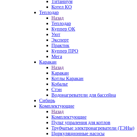
Титаниум
Котел КО
Теплодар
Назад
Теплодар
Куппер ОК
Уют
Эксперт
Практик
Куппер ПРО
Мега
Каракан
Назад
Каракан
Котлы Каракан
Кобальт
Стэн
Водонагреватели для бассейна
Сибирь
Комплектующие
Назад
Комплектующие
Пульт упраления для котлов
Трубчатые электронагреватели (ТЭНы)
Циркуляционные насосы