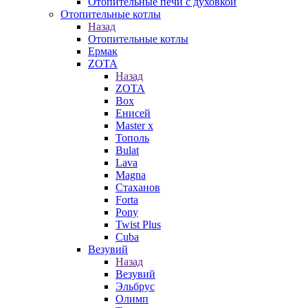
Отопительные печи с духовкой
Отопительные котлы
Назад
Отопительные котлы
Ермак
ZOTA
Назад
ZOTA
Box
Енисей
Master x
Тополь
Bulat
Lava
Magna
Стаханов
Forta
Pony
Twist Plus
Cuba
Везувий
Назад
Везувий
Эльбрус
Олимп