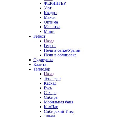
ФЕРИНГЕР
Уют
Квадра
Макси
Оптима
Малютка
Мини
Гефест
Назад
Гефест
Печи в сетке/Ураган
Печи в облицовке
Сударушка
Калита
Теплодар
Назад
Теплодар
Каскад
Русь
Сахара
Сибирь
Мобильная баня
КомПар
Сибирский Утес
Эльма