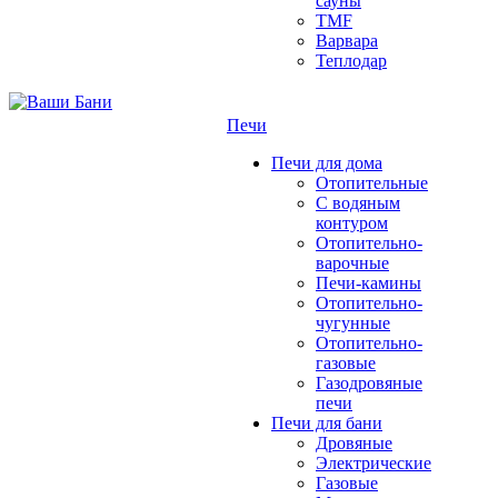
сауны
TMF
Варвара
Теплодар
Печи
Печи для дома
Отопительные
C водяным
контуром
Отопительно-
варочные
Печи-камины
Отопительно-
чугунные
Отопительно-
газовые
Газодровяные
печи
Печи для бани
Дровяные
Электрические
Газовые