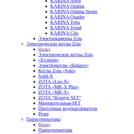
KARINA Nova
KARINA Optima
KARINA Optima Steam
KARINA Quadro
KARINA Tetra
KARINA Trend
KARINA Clio
Электрокаменка Zota
Электрические котлы Zota
Назад
Электрические котлы Zota
«Econom»
Электрокотлы «Balance»
Котлы Zota «Solo»
Solid-X
ZOTA «Lux-X»
ZOTA «MK-X Plus»
ZOTA «MK-X»
ZOTA "Reserve SET"
Миникотельная-SET
Проточные водонагреватели
Prom
Парогенераторы
Назад
Парогенераторы