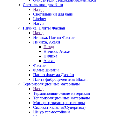
Очистители стекла,камня,мангалов
Светильники для бани
Назад
Светильники для бани
Lindner
Harvia
Ничиха, Плиты Фаспан
Назад
Ничиха, Плиты Фаспан
Ничиха, Асахи
Назад
Ничиха, Асахи
Ничиха
Асахи
Фаспан
Флама Дизайн
Панно Фламма Дизайн
Плита фиброцементная Blazen
Термоизоляционные материалы
Назад
Термоизоляционные материалы
Теплоизоляционные материалы
Минерит, экраны, изоляторы
Силикат кальция(Суперизол)
Шнур термостойкий