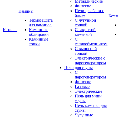
Металлические
Финские
Печи для бани с
Камины
баком
Котл
Термозащита
С чугунной
для каминов
топкой
Каталог
Каминные
С закрытой
облицовки
каменкой
Каминные
С
топки
теплообменником
С выносной
топкой
Электрические с
парогенератором
Печи для сауны
С
парогенератором
Финские
Газовые
Электрические
Печь для мини
сауны
Печь каменка для
сауны
Чугунные