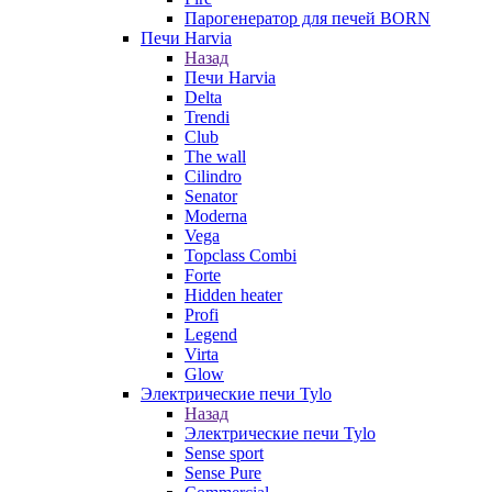
Парогенератор для печей BORN
Печи Harvia
Назад
Печи Harvia
Delta
Trendi
Club
The wall
Cilindro
Senator
Moderna
Vega
Topclass Combi
Forte
Hidden heater
Profi
Legend
Virta
Glow
Электрические печи Tylo
Назад
Электрические печи Tylo
Sense sport
Sense Pure