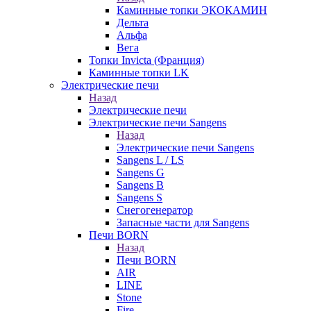
Каминные топки ЭКОКАМИН
Дельта
Альфа
Вега
Топки Invicta (Франция)
Каминные топки LK
Электрические печи
Назад
Электрические печи
Электрические печи Sangens
Назад
Электрические печи Sangens
Sangens L / LS
Sangens G
Sangens B
Sangens S
Снегогенератор
Запасные части для Sangens
Печи BORN
Назад
Печи BORN
AIR
LINE
Stone
Fire