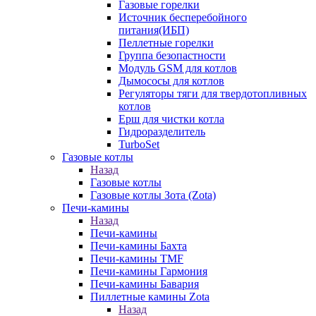
Газовые горелки
Источник бесперебойного
питания(ИБП)
Пеллетные горелки
Группа безопастности
Модуль GSM для котлов
Дымососы для котлов
Регуляторы тяги для твердотопливных
котлов
Ерш для чистки котла
Гидроразделитель
TurboSet
Газовые котлы
Назад
Газовые котлы
Газовые котлы Зота (Zota)
Печи-камины
Назад
Печи-камины
Печи-камины Бахта
Печи-камины TMF
Печи-камины Гармония
Печи-камины Бавария
Пиллетные камины Zota
Назад