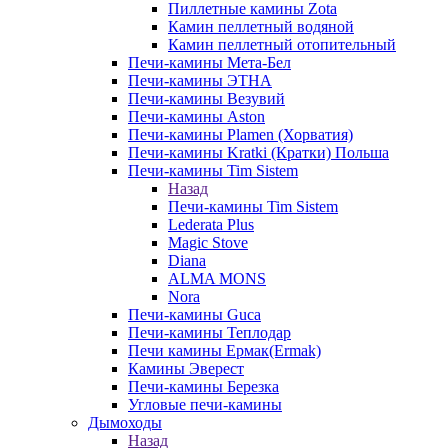
Пиллетные камины Zota
Камин пеллетный водяной
Камин пеллетный отопительный
Печи-камины Мета-Бел
Печи-камины ЭТНА
Печи-камины Везувий
Печи-камины Aston
Печи-камины Plamen (Хорватия)
Печи-камины Kratki (Кратки) Польша
Печи-камины Tim Sistem
Назад
Печи-камины Tim Sistem
Lederata Plus
Magic Stove
Diana
ALMA MONS
Nora
Печи-камины Guca
Печи-камины Теплодар
Печи камины Ермак(Ermak)
Камины Эверест
Печи-камины Березка
Угловые печи-камины
Дымоходы
Назад