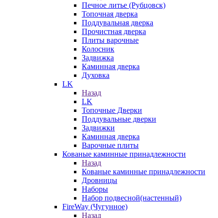
Печное литье (Рубцовск)
Топочная дверка
Поддувальная дверка
Прочистная дверка
Плиты варочные
Колосник
Задвижка
Каминная дверка
Духовка
LK
Назад
LK
Топочные Дверки
Поддувальные дверки
Задвижки
Каминная дверка
Варочные плиты
Кованые каминные принадлежности
Назад
Кованые каминные принадлежности
Дровницы
Наборы
Набор подвесной(настенный)
FireWay (Чугунное)
Назад