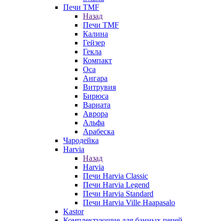
Печи TMF
Назад
Печи TMF
Калина
Гейзер
Гекла
Компакт
Оса
Ангара
Витрувия
Бирюса
Вариата
Аврора
Альфа
Арабеска
Чародейка
Harvia
Назад
Harvia
Печи Harvia Classic
Печи Harvia Legend
Печи Harvia Standard
Печи Harvia Ville Haapasalo
Kastor
Комплектующие для банных печей