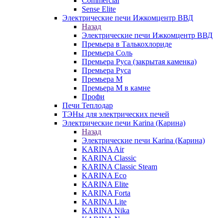
Commercial
Sense Elite
Электрические печи Ижкомцентр ВВД
Назад
Электрические печи Ижкомцентр ВВД
Премьера в Талькохлориде
Премьера Cоль
Премьера Руса (закрытая каменка)
Премьера Руса
Премьера М
Премьера М в камне
Профи
Печи Теплодар
ТЭНы для электрических печей
Электрические печи Karina (Карина)
Назад
Электрические печи Karina (Карина)
KARINA Air
KARINA Classic
KARINA Classic Steam
KARINA Eco
KARINA Elite
KARINA Forta
KARINA Lite
KARINA Nika