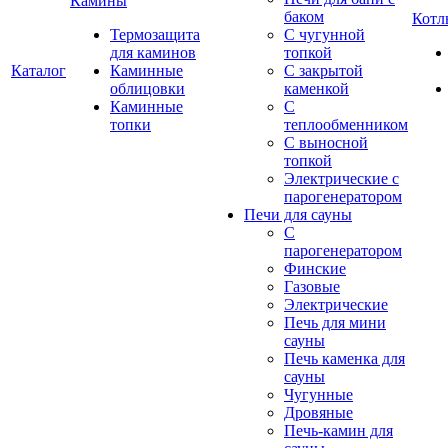
Камины
баком
Котл
Термозащита
С чугунной
для каминов
топкой
Каталог
Каминные
С закрытой
облицовки
каменкой
Каминные
С
топки
теплообменником
С выносной
топкой
Электрические с
парогенератором
Печи для сауны
С
парогенератором
Финские
Газовые
Электрические
Печь для мини
сауны
Печь каменка для
сауны
Чугунные
Дровяные
Печь-камин для