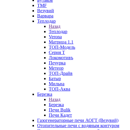
Бутаков
TMF
Везувий
Варвара
Теплодар
Назад
Теплодар
Verona
Матрица 1.1
ТОП-Модель
Серия Т
Локомотивъ
Печурка
Метеор
ТОП-Драйв
Батыр
Мильна
ТОП-Аква
Березка
Назад
Березка
Печи Bulik
Печи Кадет
Газогенераторные печи АОГТ (Везувий)
Отопительные печи с водяным контуром