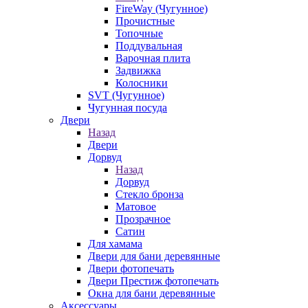
FireWay (Чугунное)
Прочистные
Топочные
Поддувальная
Варочная плита
Задвижка
Колосники
SVT (Чугунное)
Чугунная посуда
Двери
Назад
Двери
Дорвуд
Назад
Дорвуд
Стекло бронза
Матовое
Прозрачное
Сатин
Для хамама
Двери для бани деревянные
Двери фотопечать
Двери Престиж фотопечать
Окна для бани деревянные
Аксессуары