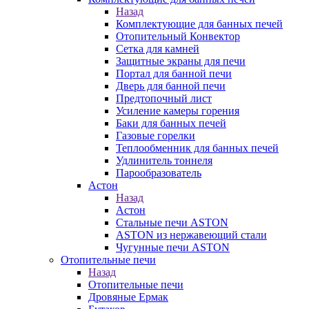
Назад
Комплектующие для банных печей
Отопительный Конвектор
Сетка для камней
Защитные экраны для печи
Портал для банной печи
Дверь для банной печи
Предтопочный лист
Усиление камеры горения
Баки для банных печей
Газовые горелки
Теплообменник для банных печей
Удлинитель тоннеля
Парообразователь
Астон
Назад
Астон
Стальные печи ASTON
ASTON из нержавеющий стали
Чугунные печи ASTON
Отопительные печи
Назад
Отопительные печи
Дровяные Ермак