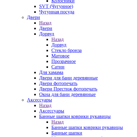
Колосники
SVT (Чугунное)
Чугунная посуда
Двери
Назад
Двери
Дорвуд
Назад
Дорвуд
Стекло бронза
Матовое
Прозрачное
Сатин
Для хамама
Двери для бани деревянные
Двери фотопечать
Двери Престиж фотопечать
Окна для бани деревянные
Аксессуары
Назад
Аксессуары
Банные шапки коврики рукавицы
Назад
Банные шапки коврики рукавицы
Банные шапки