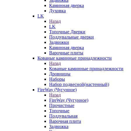
Задвижка
Каминная дверка
Духовка
LK
Назад
LK
Топочные Дверки
Поддувальные дверки
Задвижки
Каминная дверка
Варочные плиты
Кованые каминные принадлежности
Назад
Кованые каминные принадлежности
Дровницы
Наборы
Набор подвесной(настенный)
FireWay (Чугунное)
Назад
FireWay (Чугунное)
Прочистные
Топочные
Поддувальная
Варочная плита
Задвижка