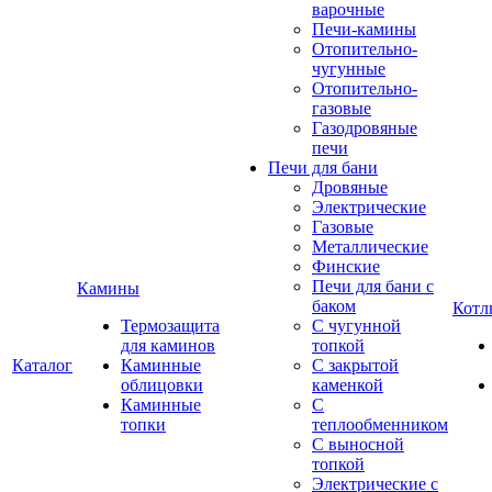
варочные
Печи-камины
Отопительно-
чугунные
Отопительно-
газовые
Газодровяные
печи
Печи для бани
Дровяные
Электрические
Газовые
Металлические
Финские
Печи для бани с
Камины
баком
Котл
Термозащита
С чугунной
для каминов
топкой
Каталог
Каминные
С закрытой
облицовки
каменкой
Каминные
С
топки
теплообменником
С выносной
топкой
Электрические с