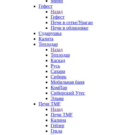
Мини
Гефест
Назад
Гефест
Печи в сетке/Ураган
Печи в облицовке
Сударушка
Калита
Теплодар
Назад
Теплодар
Каскад
Русь
Сахара
Сибирь
Мобильная баня
КомПар
Сибирский Утес
Эльма
Печи TMF
Назад
Печи TMF
Калина
Гейзер
Гекла