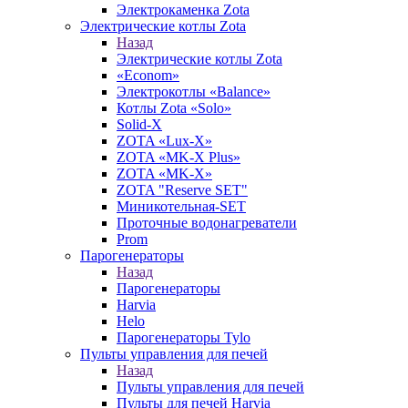
Электрокаменка Zota
Электрические котлы Zota
Назад
Электрические котлы Zota
«Econom»
Электрокотлы «Balance»
Котлы Zota «Solo»
Solid-X
ZOTA «Lux-X»
ZOTA «MK-X Plus»
ZOTA «MK-X»
ZOTA "Reserve SET"
Миникотельная-SET
Проточные водонагреватели
Prom
Парогенераторы
Назад
Парогенераторы
Harvia
Helo
Парогенераторы Tylo
Пульты управления для печей
Назад
Пульты управления для печей
Пульты для печей Harvia