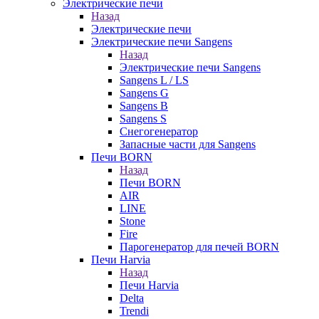
Электрические печи
Назад
Электрические печи
Электрические печи Sangens
Назад
Электрические печи Sangens
Sangens L / LS
Sangens G
Sangens B
Sangens S
Снегогенератор
Запасные части для Sangens
Печи BORN
Назад
Печи BORN
AIR
LINE
Stone
Fire
Парогенератор для печей BORN
Печи Harvia
Назад
Печи Harvia
Delta
Trendi