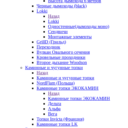
Высота дымохода 6 метров
Черные дымоходы (black)
Lokki
Назад
Lokki
Одностенные(дымоходы моно)
Сендвичи
Монтажные элементы
GrillD (Грильд)
Переходник
Вулкан Овального сечения
Кровельные проходники
Второе дыхание Woodson
Каминные и чугунные топки
Назад
Каминные и чугунные топки
NordFlam (Польша)
Каминные топки ЭКОКАМИН
Назад
Каминные топки ЭКОКАМИН
Дельта
Альфа
Вега
Топки Invicta (Франция)
Каминные топки LK