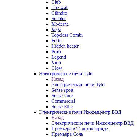
Club
The wall
Cilindro
Senator
Moderna
Vega
Topclass Combi
Forte
Hidden heater
Profi
Legend
Virta
Glow
Электрические печи Tylo
Назад
Электрические печи Tylo
Sense sport
Sense Pure
Commercial
Sense Elite
Электрические печи Ижкомцентр ВВД
Назад
Электрические печи Ижкомцентр ВВД
Премьера в Талькохлориде
Премьера Cоль