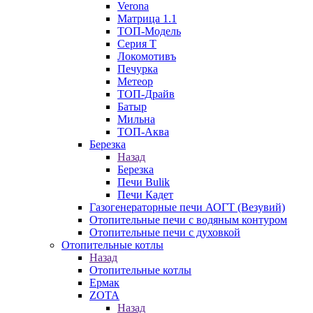
Verona
Матрица 1.1
ТОП-Модель
Серия Т
Локомотивъ
Печурка
Метеор
ТОП-Драйв
Батыр
Мильна
ТОП-Аква
Березка
Назад
Березка
Печи Bulik
Печи Кадет
Газогенераторные печи АОГТ (Везувий)
Отопительные печи с водяным контуром
Отопительные печи с духовкой
Отопительные котлы
Назад
Отопительные котлы
Ермак
ZOTA
Назад