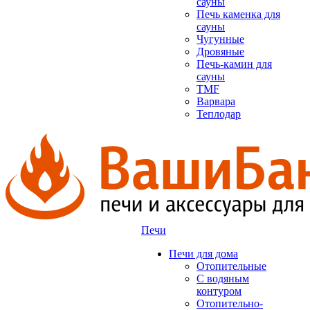
сауны
Печь каменка для
сауны
Чугунные
Дровяные
Печь-камин для
сауны
TMF
Варвара
Теплодар
Печи
Печи для дома
Отопительные
C водяным
контуром
Отопительно-