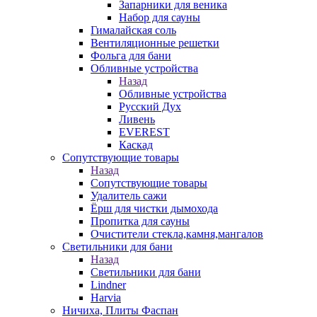
Запарники для веника
Набор для сауны
Гималайская соль
Вентиляционные решетки
Фольга для бани
Обливные устройства
Назад
Обливные устройства
Русский Дух
Ливень
EVEREST
Каскад
Сопутствующие товары
Назад
Сопутствующие товары
Удалитель сажи
Ёрш для чистки дымохода
Пропитка для сауны
Очистители стекла,камня,мангалов
Светильники для бани
Назад
Светильники для бани
Lindner
Harvia
Ничиха, Плиты Фаспан