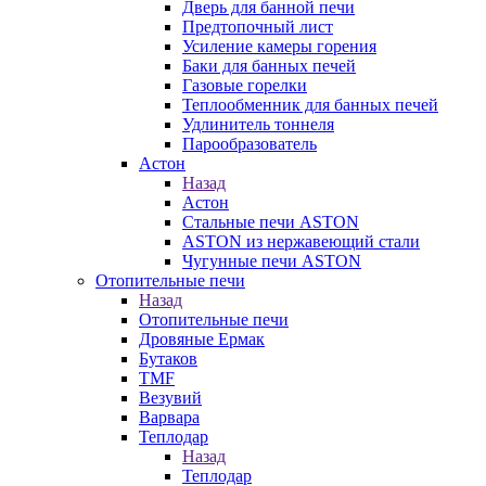
Дверь для банной печи
Предтопочный лист
Усиление камеры горения
Баки для банных печей
Газовые горелки
Теплообменник для банных печей
Удлинитель тоннеля
Парообразователь
Астон
Назад
Астон
Стальные печи ASTON
ASTON из нержавеющий стали
Чугунные печи ASTON
Отопительные печи
Назад
Отопительные печи
Дровяные Ермак
Бутаков
TMF
Везувий
Варвара
Теплодар
Назад
Теплодар