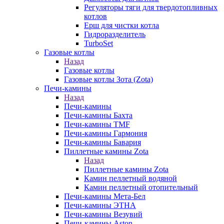
Регуляторы тяги для твердотопливных
котлов
Ерш для чистки котла
Гидроразделитель
TurboSet
Газовые котлы
Назад
Газовые котлы
Газовые котлы Зота (Zota)
Печи-камины
Назад
Печи-камины
Печи-камины Бахта
Печи-камины TMF
Печи-камины Гармония
Печи-камины Бавария
Пиллетные камины Zota
Назад
Пиллетные камины Zota
Камин пеллетный водяной
Камин пеллетный отопительный
Печи-камины Мета-Бел
Печи-камины ЭТНА
Печи-камины Везувий
Печи-камины Aston