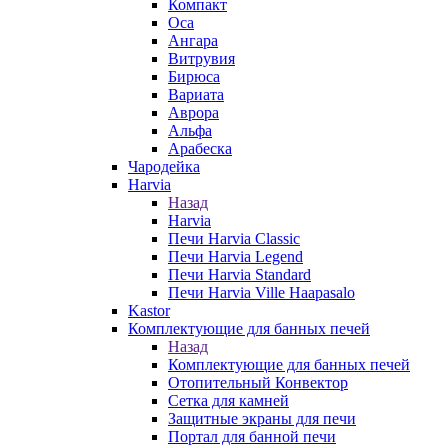
Компакт
Оса
Ангара
Витрувия
Бирюса
Вариата
Аврора
Альфа
Арабеска
Чародейка
Harvia
Назад
Harvia
Печи Harvia Classic
Печи Harvia Legend
Печи Harvia Standard
Печи Harvia Ville Haapasalo
Kastor
Комплектующие для банных печей
Назад
Комплектующие для банных печей
Отопительный Конвектор
Сетка для камней
Защитные экраны для печи
Портал для банной печи