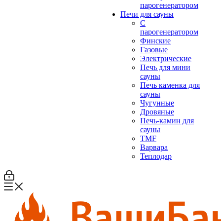
парогенератором
Печи для сауны
С
парогенератором
Финские
Газовые
Электрические
Печь для мини
сауны
Печь каменка для
сауны
Чугунные
Дровяные
Печь-камин для
сауны
TMF
Варвара
Теплодар