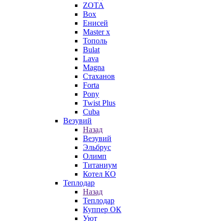
ZOTA
Box
Енисей
Master x
Тополь
Bulat
Lava
Magna
Стаханов
Forta
Pony
Twist Plus
Cuba
Везувий
Назад
Везувий
Эльбрус
Олимп
Титаниум
Котел КО
Теплодар
Назад
Теплодар
Куппер ОК
Уют