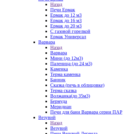
Назад
Печи Ермак
Ермак до 12 м3
Ермак до 16 м3
Ермак до 20 м3
С газовой горелкой
Ермак Универсал
Варвара
Назад
Варвара
Мини (до 12м3)
Паленица (до 24 м3)
Каменка
Терма каменка
Банник
Сказка (печь в облицовке)
Терма сказка
Волжанка(до 35м3)
Бермуда
Меридиан
Печи для бани Варвара серии ПАР
Везувий
Назад
Везувий
Печи Везувий Легенда