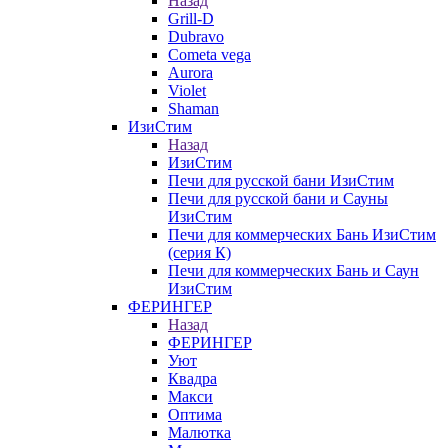
Назад
Grill-D
Dubravo
Cometa vega
Aurora
Violet
Shaman
ИзиСтим
Назад
ИзиСтим
Печи для русской бани ИзиСтим
Печи для русской бани и Сауны
ИзиСтим
Печи для коммерческих Бань ИзиСтим
(серия К)
Печи для коммерческих Бань и Саун
ИзиСтим
ФЕРИНГЕР
Назад
ФЕРИНГЕР
Уют
Квадра
Макси
Оптима
Малютка