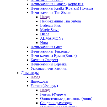
Печи-камины Plamen (Хорватия)
Печи-камины Kratki (Кратки) Польша
Печи-камины Tim Sistem
Назад
Печи-камины Tim Sistem
Lederata Plus
Magic Stove
Diana
ALMA MONS
Nora
Печи-камины Guca
Печи-камины Теплодар
Печи камины Ермак(Ermak)
Камины Эверест
Печи-камины Березка
Угловые печи-камины
Дымоходы
Назад
Дымоходы
Ferrum (Феррум)
Назад
Ferrum (Феррум)
Одностенные дымоходы (моно)
Сэндвич дымоходы