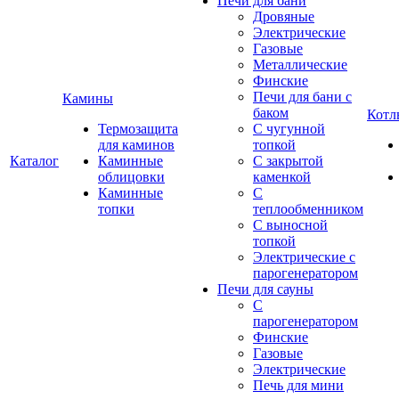
Печи для бани
Дровяные
Электрические
Газовые
Металлические
Финские
Печи для бани с
Камины
баком
Котл
Термозащита
С чугунной
для каминов
топкой
Каталог
Каминные
С закрытой
облицовки
каменкой
Каминные
С
топки
теплообменником
С выносной
топкой
Электрические с
парогенератором
Печи для сауны
С
парогенератором
Финские
Газовые
Электрические
Печь для мини