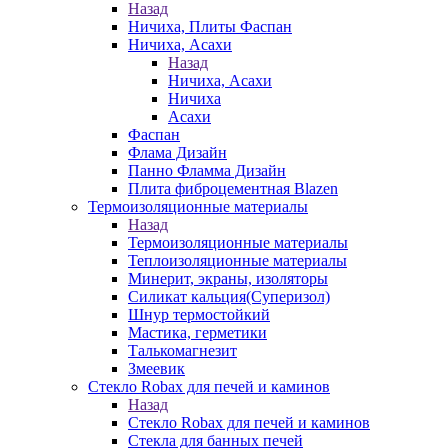
Назад
Ничиха, Плиты Фаспан
Ничиха, Асахи
Назад
Ничиха, Асахи
Ничиха
Асахи
Фаспан
Флама Дизайн
Панно Фламма Дизайн
Плита фиброцементная Blazen
Термоизоляционные материалы
Назад
Термоизоляционные материалы
Теплоизоляционные материалы
Минерит, экраны, изоляторы
Силикат кальция(Суперизол)
Шнур термостойкий
Мастика, герметики
Талькомагнезит
Змеевик
Стекло Robax для печей и каминов
Назад
Стекло Robax для печей и каминов
Стекла для банных печей