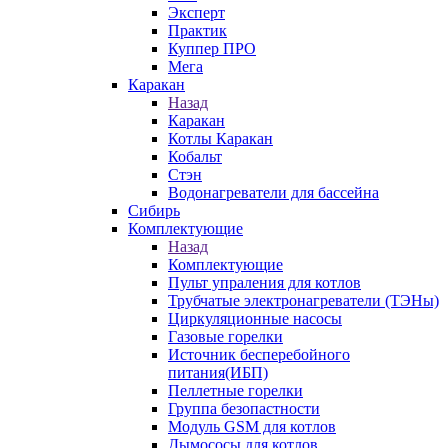
Эксперт
Практик
Куппер ПРО
Мега
Каракан
Назад
Каракан
Котлы Каракан
Кобальт
Стэн
Водонагреватели для бассейна
Сибирь
Комплектующие
Назад
Комплектующие
Пульт упраления для котлов
Трубчатые электронагреватели (ТЭНы)
Циркуляционные насосы
Газовые горелки
Источник бесперебойного
питания(ИБП)
Пеллетные горелки
Группа безопастности
Модуль GSM для котлов
Дымососы для котлов