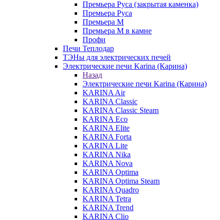
Премьера Руса (закрытая каменка)
Премьера Руса
Премьера М
Премьера М в камне
Профи
Печи Теплодар
ТЭНы для электрических печей
Электрические печи Karina (Карина)
Назад
Электрические печи Karina (Карина)
KARINA Air
KARINA Classic
KARINA Classic Steam
KARINA Eco
KARINA Elite
KARINA Forta
KARINA Lite
KARINA Nika
KARINA Nova
KARINA Optima
KARINA Optima Steam
KARINA Quadro
KARINA Tetra
KARINA Trend
KARINA Clio