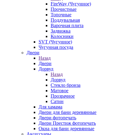
FireWay (Чугунное)
Прочистные
Топочные
Поддувальная
Варочная плита
Задвижка
Колосники
SVT (Чугунное)
Чугунная посуда
Двери
Назад
Двери
Дорвуд
Назад
Дорвуд
Стекло бронза
Матовое
Прозрачное
Сатин
Для хамама
Двери для бани деревянные
Двери фотопечать
Двери Престиж фотопечать
Окна для бани деревянные
Аксессуары