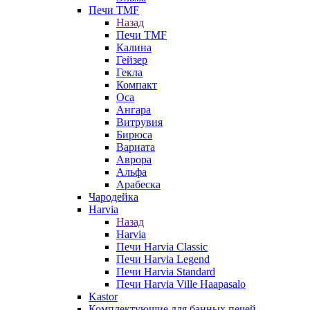
Печи TMF
Назад
Печи TMF
Калина
Гейзер
Гекла
Компакт
Оса
Ангара
Витрувия
Бирюса
Вариата
Аврора
Альфа
Арабеска
Чародейка
Harvia
Назад
Harvia
Печи Harvia Classic
Печи Harvia Legend
Печи Harvia Standard
Печи Harvia Ville Haapasalo
Kastor
Комплектующие для банных печей