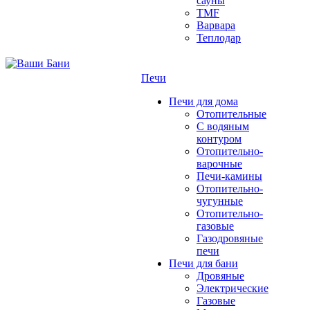
сауны
TMF
Варвара
Теплодар
Печи
Печи для дома
Отопительные
C водяным
контуром
Отопительно-
варочные
Печи-камины
Отопительно-
чугунные
Отопительно-
газовые
Газодровяные
печи
Печи для бани
Дровяные
Электрические
Газовые