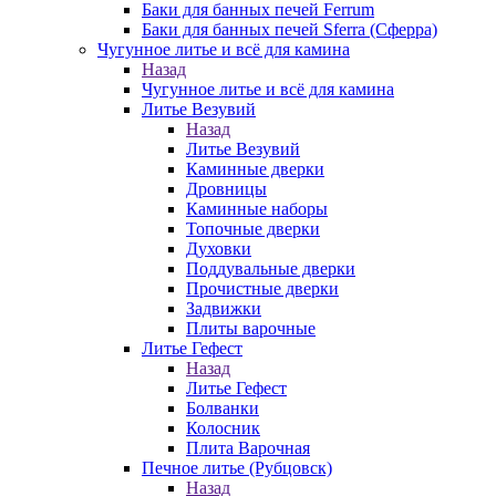
Баки для банных печей Ferrum
Баки для банных печей Sferra (Сферра)
Чугунное литье и всё для камина
Назад
Чугунное литье и всё для камина
Литье Везувий
Назад
Литье Везувий
Каминные дверки
Дровницы
Каминные наборы
Топочные дверки
Духовки
Поддувальные дверки
Прочистные дверки
Задвижки
Плиты варочные
Литье Гефест
Назад
Литье Гефест
Болванки
Колосник
Плита Варочная
Печное литье (Рубцовск)
Назад