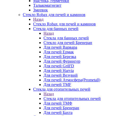
Мастика, герметики
Талькомагнезит
Змеевик
Стекло Robax для печей и каминов
Назад
Стекло Robax для печей и каминов
Стекла для банных печей
Назад
Стекла для банных печей
Стекло для печей Бренеран
Для печей Варвара
Для печей Ермак
Для печей Березка
Для печей Ферингер
Для печей Grill'D
Для печей Harvia
Для печей Везувий
Для печей Атмосфера(Prometall)
Для печей TMF
Стекла для отопительных печей
Назад
Стекла для отопительных печей
Для печей ТМФ
Для печей Бренеран
Для печей Бахта