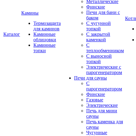
Металлические
Финские
Печи для бани с
Камины
баком
Котл
Термозащита
С чугунной
для каминов
топкой
Каталог
Каминные
С закрытой
облицовки
каменкой
Каминные
С
топки
теплообменником
С выносной
топкой
Электрические с
парогенератором
Печи для сауны
С
парогенератором
Финские
Газовые
Электрические
Печь для мини
сауны
Печь каменка для
сауны
Чугунные