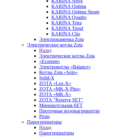
KARINA Nova
KARINA Optima
KARINA Optima Steam
KARINA Quadro
KARINA Tetra
KARINA Trend
KARINA Clio
Электрокаменка Zota
Электрические котлы Zota
Назад
Электрические котлы Zota
«Econom»
Электрокотлы «Balance»
Котлы Zota «Solo»
Solid-X
ZOTA «Lux-X»
ZOTA «MK-X Plus»
ZOTA «MK-X»
ZOTA "Reserve SET"
Миникотельная-SET
Проточные водонагреватели
Prom
Парогенераторы
Назад
Парогенераторы