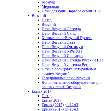
Бермуда
Меридиан
Печи для бани Варвара серии ПАР
Везувий
Назад
Везувий
Печи Везувий Легенда
Печи Везувий Скиф
Банные печи Везувий Русичъ
Печи Везувий Лава
Печи Везувий Оптимум
Печи Везувий УРАГАН
Печи Везувий Сенсация
Печи Везувий Легенда Русский Пар
Печи Везувий Легенда Ретро
Печи в облицовке натуральным
камнем Везувий
Газодровяные печи Везувий
Дополнительное оборудование для
банных печей Везувий
Ермак 2017
Назад
Ермак 2017
Ермак (2017) до 12м3
Ермак (2017) до 16м3