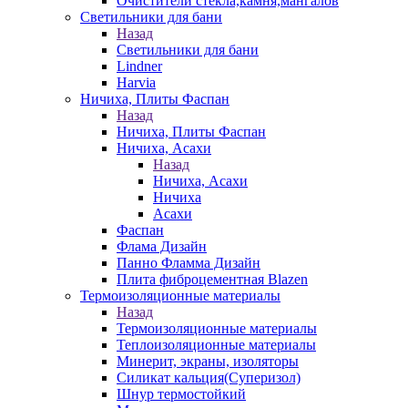
Очистители стекла,камня,мангалов
Светильники для бани
Назад
Светильники для бани
Lindner
Harvia
Ничиха, Плиты Фаспан
Назад
Ничиха, Плиты Фаспан
Ничиха, Асахи
Назад
Ничиха, Асахи
Ничиха
Асахи
Фаспан
Флама Дизайн
Панно Фламма Дизайн
Плита фиброцементная Blazen
Термоизоляционные материалы
Назад
Термоизоляционные материалы
Теплоизоляционные материалы
Минерит, экраны, изоляторы
Силикат кальция(Суперизол)
Шнур термостойкий