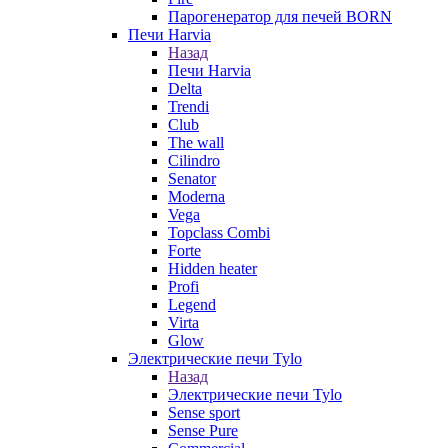
Парогенератор для печей BORN
Печи Harvia
Назад
Печи Harvia
Delta
Trendi
Club
The wall
Cilindro
Senator
Moderna
Vega
Topclass Combi
Forte
Hidden heater
Profi
Legend
Virta
Glow
Электрические печи Tylo
Назад
Электрические печи Tylo
Sense sport
Sense Pure