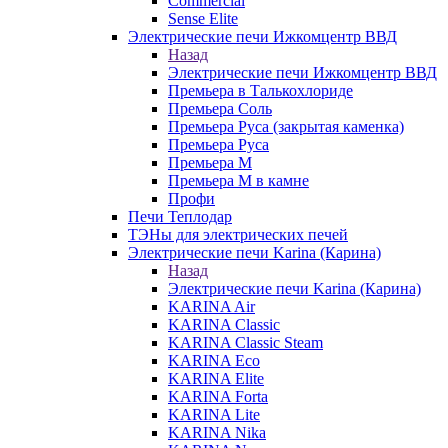
Commercial
Sense Elite
Электрические печи Ижкомцентр ВВД
Назад
Электрические печи Ижкомцентр ВВД
Премьера в Талькохлориде
Премьера Cоль
Премьера Руса (закрытая каменка)
Премьера Руса
Премьера М
Премьера М в камне
Профи
Печи Теплодар
ТЭНы для электрических печей
Электрические печи Karina (Карина)
Назад
Электрические печи Karina (Карина)
KARINA Air
KARINA Classic
KARINA Classic Steam
KARINA Eco
KARINA Elite
KARINA Forta
KARINA Lite
KARINA Nika