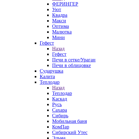
ФЕРИНГЕР
Уют
Квадра
Макси
Оптима
Малютка
Мини
Гефест
Назад
Гефест
Печи в сетке/Ураган
Печи в облицовке
Сударушка
Калита
Теплодар
Назад
Теплодар
Каскад
Русь
Сахара
Сибирь
Мобильная баня
КомПар
Сибирский Утес
Эльма