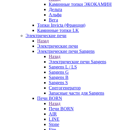
Каминные топки ЭКОКАМИН
Дельта
Альфа
Вега
Топки Invicta (Франция)
Каминные топки LK
Электрические печи
Назад
Электрические печи
Электрические печи Sangens
Назад
Электрические печи Sangens
Sangens L / LS
Sangens G
Sangens B
Sangens S
Снегогенератор
Запасные части для Sangens
Печи BORN
Назад
Печи BORN
AIR
LINE
Stone
Fire