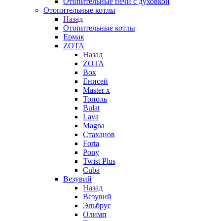
Отопительные печи с духовкой
Отопительные котлы
Назад
Отопительные котлы
Ермак
ZOTA
Назад
ZOTA
Box
Енисей
Master x
Тополь
Bulat
Lava
Magna
Стаханов
Forta
Pony
Twist Plus
Cuba
Везувий
Назад
Везувий
Эльбрус
Олимп