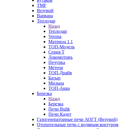
Бутаков
TMF
Везувий
Варвара
Теплодар
Назад
Теплодар
Verona
Матрица 1.1
ТОП-Модель
Серия Т
Локомотивъ
Печурка
Метеор
ТОП-Драйв
Батыр
Мильна
ТОП-Аква
Березка
Назад
Березка
Печи Bulik
Печи Кадет
Газогенераторные печи АОГТ (Везувий)
Отопительные печи с водяным контуром