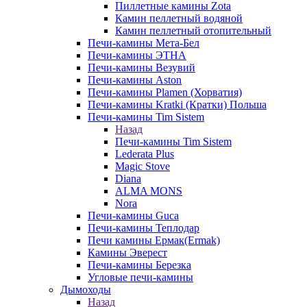
Пиллетные камины Zota
Камин пеллетный водяной
Камин пеллетный отопительный
Печи-камины Мета-Бел
Печи-камины ЭТНА
Печи-камины Везувий
Печи-камины Aston
Печи-камины Plamen (Хорватия)
Печи-камины Kratki (Кратки) Польша
Печи-камины Tim Sistem
Назад
Печи-камины Tim Sistem
Lederata Plus
Magic Stove
Diana
ALMA MONS
Nora
Печи-камины Guca
Печи-камины Теплодар
Печи камины Ермак(Ermak)
Камины Эверест
Печи-камины Березка
Угловые печи-камины
Дымоходы
Назад