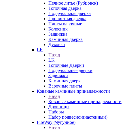
Печное литье (Рубцовск)
Топочная дверка
Поддувальная дверка
Прочистная дверка
Плиты варочные
Колосник
Задвижка
Каминная дверка
Духовка
LK
Назад
LK
Топочные Дверки
Поддувальные дверки
Задвижки
Каминная дверка
Варочные плиты
Кованые каминные принадлежности
Назад
Кованые каминные принадлежности
Дровницы
Наборы
Набор подвесной(настенный)
FireWay (Чугунное)
Назад