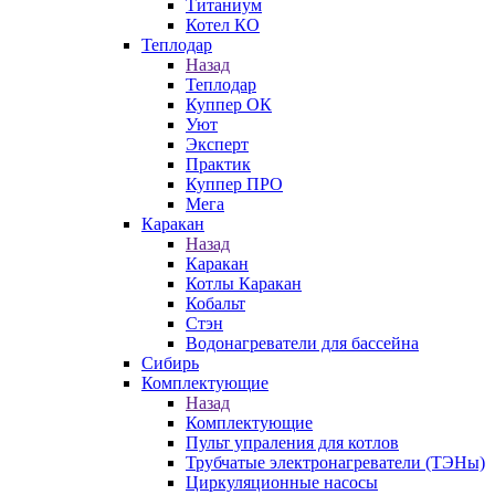
Титаниум
Котел КО
Теплодар
Назад
Теплодар
Куппер ОК
Уют
Эксперт
Практик
Куппер ПРО
Мега
Каракан
Назад
Каракан
Котлы Каракан
Кобальт
Стэн
Водонагреватели для бассейна
Сибирь
Комплектующие
Назад
Комплектующие
Пульт упраления для котлов
Трубчатые электронагреватели (ТЭНы)
Циркуляционные насосы