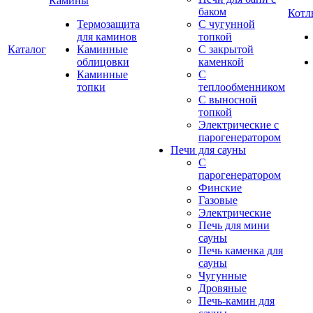
Камины
баком
Котл
Термозащита
С чугунной
для каминов
топкой
Каталог
Каминные
С закрытой
облицовки
каменкой
Каминные
С
топки
теплообменником
С выносной
топкой
Электрические с
парогенератором
Печи для сауны
С
парогенератором
Финские
Газовые
Электрические
Печь для мини
сауны
Печь каменка для
сауны
Чугунные
Дровяные
Печь-камин для