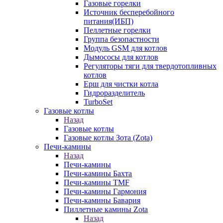
Газовые горелки
Источник бесперебойного
питания(ИБП)
Пеллетные горелки
Группа безопастности
Модуль GSM для котлов
Дымососы для котлов
Регуляторы тяги для твердотопливных
котлов
Ерш для чистки котла
Гидроразделитель
TurboSet
Газовые котлы
Назад
Газовые котлы
Газовые котлы Зота (Zota)
Печи-камины
Назад
Печи-камины
Печи-камины Бахта
Печи-камины TMF
Печи-камины Гармония
Печи-камины Бавария
Пиллетные камины Zota
Назад