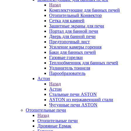
Назад
Комплектующие для банных печей
Отопительный Конвектор
Сетка для камней
Защитные экраны для печи
Портал для банной печи
Дверь для банной печи
Предтопочный лист
Усиление камеры горения
Баки для банных печей
Газовые горелки
Теплообменник для банных печей
Удлинитель тоннеля
Парообразователь
Астон
Назад
Астон
Стальные печи ASTON
ASTON из нержавеющий стали
Чугунные печи ASTON
Отопительные печи
Назад
Отопительные печи
Дровяные Ермак