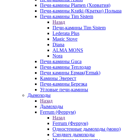
Печи-камины Plamen (Хорватия)
Печи-камины Kratki (Кратки) Польша
Печи-камины Tim Sistem
Назад
Печи-камины Tim Sistem
Lederata Plus
Magic Stove
Diana
ALMA MONS
Nora
Печи-камины Guca
Печи-камины Теплодар
Печи камины Ермак(Ermak)
Камины Эверест
Печи-камины Березка
Угловые печи-камины
Дымоходы
Назад
Дымоходы
Ferrum (Феррум)
Назад
Ferrum (Феррум)
Одностенные дымоходы (моно)
Сэндвич дымоходы