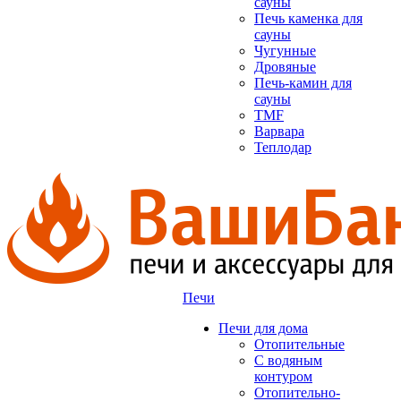
сауны
Печь каменка для
сауны
Чугунные
Дровяные
Печь-камин для
сауны
TMF
Варвара
Теплодар
Печи
Печи для дома
Отопительные
C водяным
контуром
Отопительно-