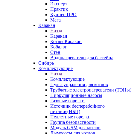
Эксперт
Практик
Куппер ПРО
Мега
Каракан
Назад
Каракан
Котлы Каракан
Кобальт
Стэн
Водонагреватели для бассейна
Сибирь
Комплектующие
Назад
Комплектующие
Пульт упраления для котлов
Трубчатые электронагреватели (ТЭНы)
Циркуляционные насосы
Газовые горелки
Источник бесперебойного
питания(ИБП)
Пеллетные горелки
Группа безопастности
Модуль GSM для котлов
Дымососы для котлов