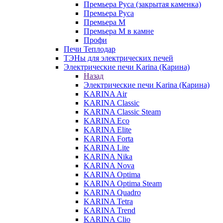
Премьера Руса (закрытая каменка)
Премьера Руса
Премьера М
Премьера М в камне
Профи
Печи Теплодар
ТЭНы для электрических печей
Электрические печи Karina (Карина)
Назад
Электрические печи Karina (Карина)
KARINA Air
KARINA Classic
KARINA Classic Steam
KARINA Eco
KARINA Elite
KARINA Forta
KARINA Lite
KARINA Nika
KARINA Nova
KARINA Optima
KARINA Optima Steam
KARINA Quadro
KARINA Tetra
KARINA Trend
KARINA Clio