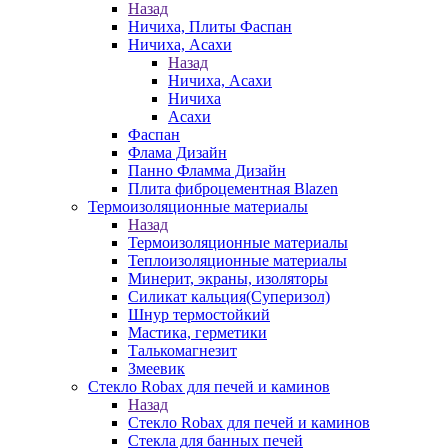
Назад
Ничиха, Плиты Фаспан
Ничиха, Асахи
Назад
Ничиха, Асахи
Ничиха
Асахи
Фаспан
Флама Дизайн
Панно Фламма Дизайн
Плита фиброцементная Blazen
Термоизоляционные материалы
Назад
Термоизоляционные материалы
Теплоизоляционные материалы
Минерит, экраны, изоляторы
Силикат кальция(Суперизол)
Шнур термостойкий
Мастика, герметики
Талькомагнезит
Змеевик
Стекло Robax для печей и каминов
Назад
Стекло Robax для печей и каминов
Стекла для банных печей