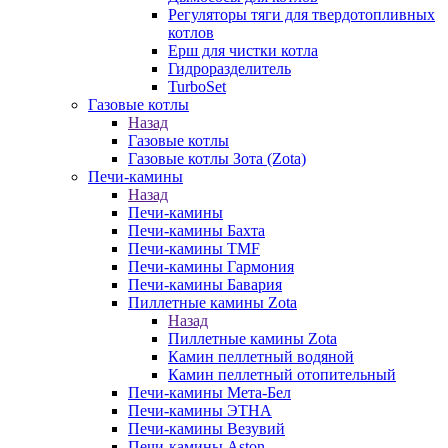
Регуляторы тяги для твердотопливных
котлов
Ерш для чистки котла
Гидроразделитель
TurboSet
Газовые котлы
Назад
Газовые котлы
Газовые котлы Зота (Zota)
Печи-камины
Назад
Печи-камины
Печи-камины Бахта
Печи-камины TMF
Печи-камины Гармония
Печи-камины Бавария
Пиллетные камины Zota
Назад
Пиллетные камины Zota
Камин пеллетный водяной
Камин пеллетный отопительный
Печи-камины Мета-Бел
Печи-камины ЭТНА
Печи-камины Везувий
Печи-камины Aston