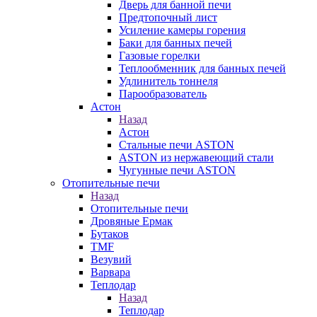
Дверь для банной печи
Предтопочный лист
Усиление камеры горения
Баки для банных печей
Газовые горелки
Теплообменник для банных печей
Удлинитель тоннеля
Парообразователь
Астон
Назад
Астон
Стальные печи ASTON
ASTON из нержавеющий стали
Чугунные печи ASTON
Отопительные печи
Назад
Отопительные печи
Дровяные Ермак
Бутаков
TMF
Везувий
Варвара
Теплодар
Назад
Теплодар