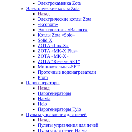
Электрокаменка Zota
Электрические котлы Zota
Назад
Электрические котлы Zota
«Econom»
Электрокотлы «Balance»
Котлы Zota «Solo»
Solid-X
ZOTA «Lux-X»
ZOTA «MK-X Plus»
ZOTA «MK-X»
ZOTA "Reserve SET"
Миникотельная-SET
Проточные водонагреватели
Prom
Парогенераторы
Назад
Парогенераторы
Harvia
Helo
Парогенераторы Tylo
Пульты управления для печей
Назад
Пульты управления для печей
Пульты для печей Harvia