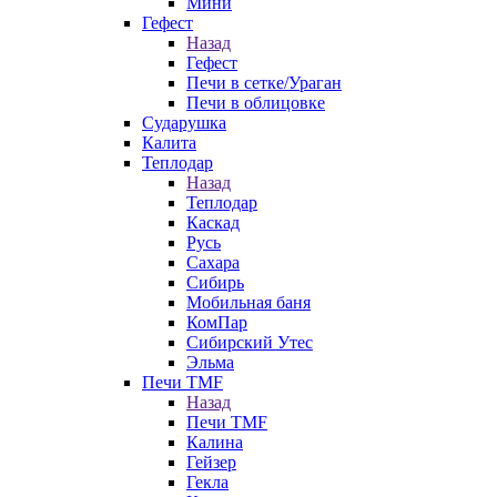
Мини
Гефест
Назад
Гефест
Печи в сетке/Ураган
Печи в облицовке
Сударушка
Калита
Теплодар
Назад
Теплодар
Каскад
Русь
Сахара
Сибирь
Мобильная баня
КомПар
Сибирский Утес
Эльма
Печи TMF
Назад
Печи TMF
Калина
Гейзер
Гекла