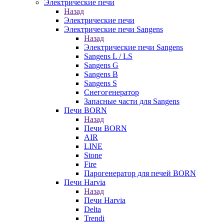
Электрические печи
Назад
Электрические печи
Электрические печи Sangens
Назад
Электрические печи Sangens
Sangens L / LS
Sangens G
Sangens B
Sangens S
Снегогенератор
Запасные части для Sangens
Печи BORN
Назад
Печи BORN
AIR
LINE
Stone
Fire
Парогенератор для печей BORN
Печи Harvia
Назад
Печи Harvia
Delta
Trendi