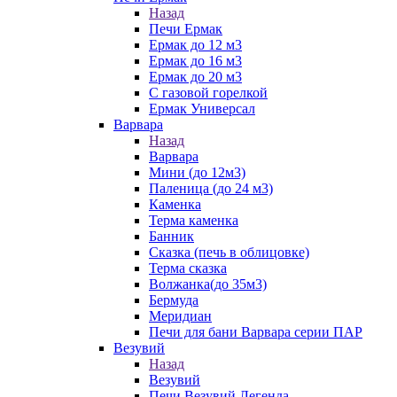
Назад
Печи Ермак
Ермак до 12 м3
Ермак до 16 м3
Ермак до 20 м3
С газовой горелкой
Ермак Универсал
Варвара
Назад
Варвара
Мини (до 12м3)
Паленица (до 24 м3)
Каменка
Терма каменка
Банник
Сказка (печь в облицовке)
Терма сказка
Волжанка(до 35м3)
Бермуда
Меридиан
Печи для бани Варвара серии ПАР
Везувий
Назад
Везувий
Печи Везувий Легенда