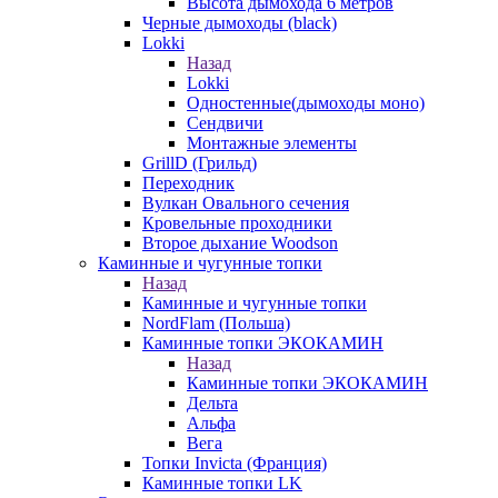
Высота дымохода 6 метров
Черные дымоходы (black)
Lokki
Назад
Lokki
Одностенные(дымоходы моно)
Сендвичи
Монтажные элементы
GrillD (Грильд)
Переходник
Вулкан Овального сечения
Кровельные проходники
Второе дыхание Woodson
Каминные и чугунные топки
Назад
Каминные и чугунные топки
NordFlam (Польша)
Каминные топки ЭКОКАМИН
Назад
Каминные топки ЭКОКАМИН
Дельта
Альфа
Вега
Топки Invicta (Франция)
Каминные топки LK