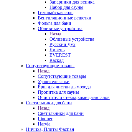
Запарники для веника
Набор для сауны
Гималайская соль
Вентиляционные решетки
Фольга для бани
Обливные устройства
Назад
Обливные устройства
Русский Дух
Ливень
EVEREST
Каскад
Сопутствующие товары
Назад
Сопутствующие товары
Удалитель сажи
Ёрш для чистки дымохода
Пропитка для сауны
Очистители стекла,камня,мангалов
Светильники для бани
Назад
Светильники для бани
Lindner
Harvia
Ничиха, Плиты Фаспан