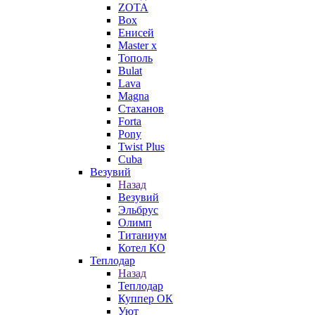
ZOTA
Box
Енисей
Master x
Тополь
Bulat
Lava
Magna
Стаханов
Forta
Pony
Twist Plus
Cuba
Везувий
Назад
Везувий
Эльбрус
Олимп
Титаниум
Котел КО
Теплодар
Назад
Теплодар
Куппер ОК
Уют