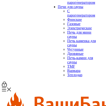
парогенератором
Печи для сауны
С
парогенератором
Финские
Газовые
Электрические
Печь для мини
сауны
Печь каменка для
сауны
Чугунные
Дровяные
Печь-камин для
сауны
TMF
Варвара
Теплодар