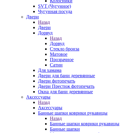
Колосники
SVT (Чугунное)
Чугунная посуда
Двери
Назад
Двери
Дорвуд
Назад
Дорвуд
Стекло бронза
Матовое
Прозрачное
Сатин
Для хамама
Двери для бани деревянные
Двери фотопечать
Двери Престиж фотопечать
Окна для бани деревянные
Аксессуары
Назад
Аксессуары
Банные шапки коврики рукавицы
Назад
Банные шапки коврики рукавицы
Банные шапки