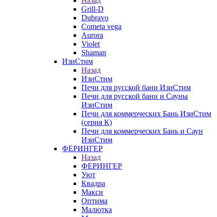
Назад
Grill-D
Dubravo
Cometa vega
Aurora
Violet
Shaman
ИзиСтим
Назад
ИзиСтим
Печи для русской бани ИзиСтим
Печи для русской бани и Сауны
ИзиСтим
Печи для коммерческих Бань ИзиСтим
(серия К)
Печи для коммерческих Бань и Саун
ИзиСтим
ФЕРИНГЕР
Назад
ФЕРИНГЕР
Уют
Квадра
Макси
Оптима
Малютка