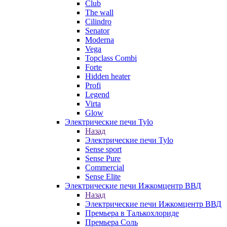
Club
The wall
Cilindro
Senator
Moderna
Vega
Topclass Combi
Forte
Hidden heater
Profi
Legend
Virta
Glow
Электрические печи Tylo
Назад
Электрические печи Tylo
Sense sport
Sense Pure
Commercial
Sense Elite
Электрические печи Ижкомцентр ВВД
Назад
Электрические печи Ижкомцентр ВВД
Премьера в Талькохлориде
Премьера Cоль