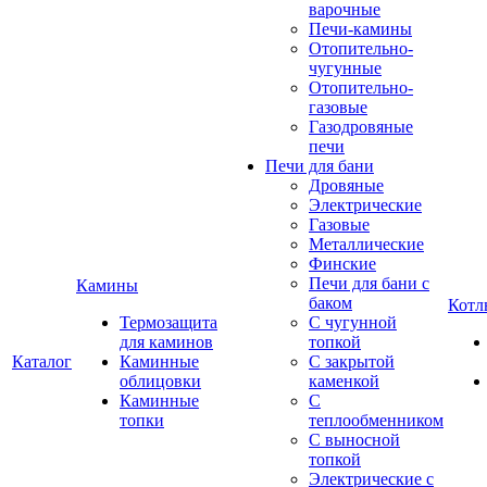
варочные
Печи-камины
Отопительно-
чугунные
Отопительно-
газовые
Газодровяные
печи
Печи для бани
Дровяные
Электрические
Газовые
Металлические
Финские
Печи для бани с
Камины
баком
Котл
Термозащита
С чугунной
для каминов
топкой
Каталог
Каминные
С закрытой
облицовки
каменкой
Каминные
С
топки
теплообменником
С выносной
топкой
Электрические с