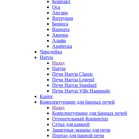
Компакт
Оса
Ангара
Витрувия
Бирюса
Вариата
Аврора
Альфа
Арабеска
Чародейка
Harvia
Назад
Harvia
Печи Harvia Classic
Печи Harvia Legend
Печи Harvia Standard
Печи Harvia Ville Haapasalo
Kastor
Комплектующие для банных печей
Назад
Комплектующие для банных печей
Отопительный Конвектор
Сетка для камней
Защитные экраны для печи
Портал для банной печи