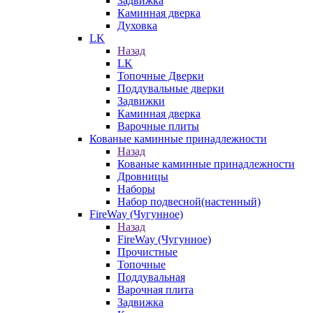
Задвижка
Каминная дверка
Духовка
LK
Назад
LK
Топочные Дверки
Поддувальные дверки
Задвижки
Каминная дверка
Варочные плиты
Кованые каминные принадлежности
Назад
Кованые каминные принадлежности
Дровницы
Наборы
Набор подвесной(настенный)
FireWay (Чугунное)
Назад
FireWay (Чугунное)
Прочистные
Топочные
Поддувальная
Варочная плита
Задвижка