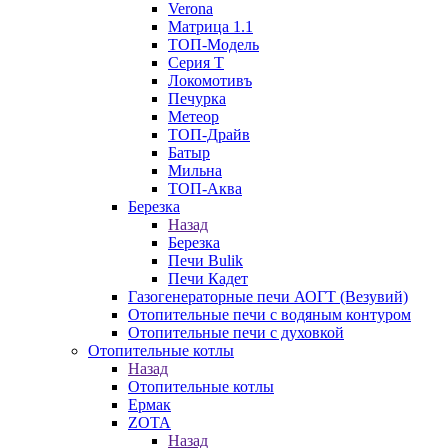
Verona
Матрица 1.1
ТОП-Модель
Серия Т
Локомотивъ
Печурка
Метеор
ТОП-Драйв
Батыр
Мильна
ТОП-Аква
Березка
Назад
Березка
Печи Bulik
Печи Кадет
Газогенераторные печи АОГТ (Везувий)
Отопительные печи с водяным контуром
Отопительные печи с духовкой
Отопительные котлы
Назад
Отопительные котлы
Ермак
ZOTA
Назад